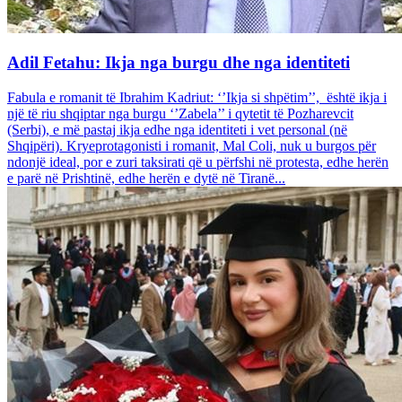
Adil Fetahu: Ikja nga burgu dhe nga identiteti
Fabula e romanit të Ibrahim Kadriut: ‘’Ikja si shpëtim’’, është ikja i
një të riu shqiptar nga burgu ‘’Zabela’’ i qytetit të Pozharevcit
(Serbi), e më pastaj ikja edhe nga identiteti i vet personal (në
Shqipëri). Kryeprotagonisti i romanit, Mal Coli, nuk u burgos për
ndonjë ideal, por e zuri taksirati që u përfshi në protesta, edhe herën
e parë në Prishtinë, edhe herën e dytë në Tiranë...