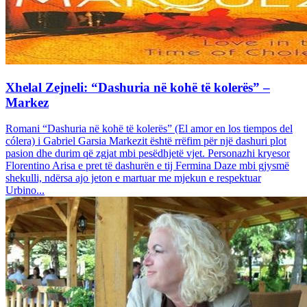
Xhelal Zejneli: “Dashuria në kohë të kolerës” –
Markez
Romani “Dashuria në kohë të kolerës” (El amor en los tiempos del
cólera) i Gabriel Garsia Markezit është rrëfim për një dashuri plot
pasion dhe durim që zgjat mbi pesëdhjetë vjet. Personazhi kryesor
Florentino Arisa e pret të dashurën e tij Fermina Daze mbi gjysmë
shekulli, ndërsa ajo jeton e martuar me mjekun e respektuar
Urbino...