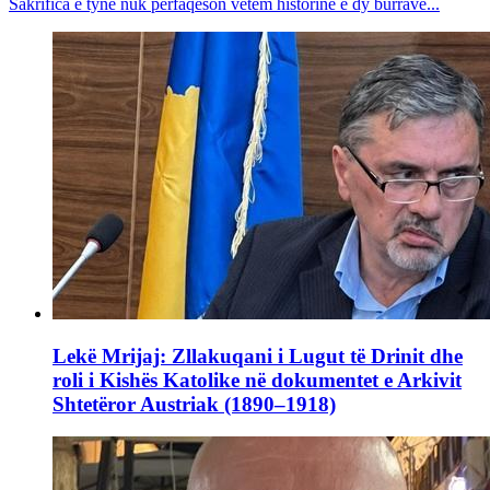
Sakrifica e tyne nuk përfaqëson vetëm historinë e dy burrave...
Lekë Mrijaj: Zllakuqani i Lugut të Drinit dhe
roli i Kishës Katolike në dokumentet e Arkivit
Shtetëror Austriak (1890–1918)