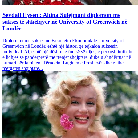
Sevdail Hyseni: Altina Sulejmani diplomon me
sukses të shkëlqyer në University of Greenwich në
Londër
Diplomimi me sukses në Fakultetin Ekonomik të University of
Greenwich në Londër, është një histori që tejkalon suksesin
individual. Ai, është një dëshmi e fuqisë së dijes, e përkushtimit dhe
e lidhjes së pandërprerë me rrënjët shqiptare, duke u shndërruar në
krenari për familjen, Tërnocin, Luginën e Preshevës dhe gjithë
mërgatën shqiptare...