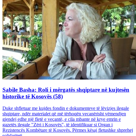
Sabile Basha: Roli i mërgatës shqiptare në kujtesën
historike të Kosovës (58)
Duke shfletuar me kujdes fondin e dokumenteve të lëvizjes ilegale
shqiptare, ndër materialet që më tërhoqën veçanërisht vëmendjen
gjendej edhe një fletë e veçantë, e cila mbante në krye emrin e
gazetës ilegale "Zëri i Kosovës", të identifikuar si Organ i
Rezistencës Kombëtare të Kosovës. Përmes kësaj fletushke shprehej
solidariteti...