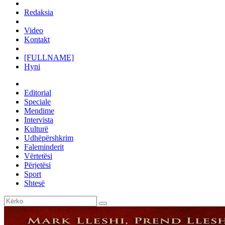
Redaksia
Video
Kontakt
[FULLNAME]
Hyni
Editorial
Speciale
Mendime
Intervista
Kulturë
Udhëpërshkrim
Faleminderit
Vërtetësi
Përjetësi
Sport
Shtesë