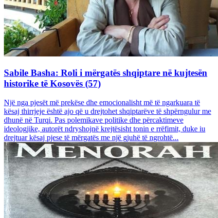
Sabile Basha: Roli i mërgatës shqiptare në kujtesën
historike të Kosovës (57)
Një nga pjesët më prekëse dhe emocionalisht më të ngarkuara të
kësaj thirrjeje është ajo që u drejtohet shqiptarëve të shpërngulur me
dhunë në Turqi. Pas polemikave politike dhe përcaktimeve
ideologjike, autorët ndryshojnë krejtësisht tonin e rrëfimit, duke iu
drejtuar kësaj pjese të mërgatës me një gjuhë të ngrohtë...