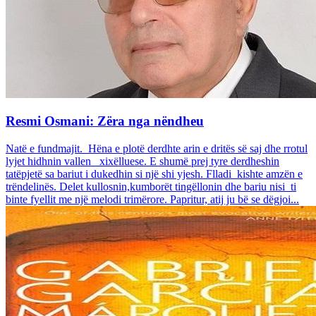
Resmi Osmani: Zëra nga nëndheu
Natë e fundmajit. Hëna e plotë derdhte arin e dritës së saj dhe rrotul
lyjet hidhnin vallen xixëlluese. E shumë prej tyre derdheshin
tatëpjetë sa bariut i dukedhin si një shi yjesh. Flladi kishte amzën e
trëndelinës. Delet kullosnin,kumborët tingëllonin dhe bariu nisi ti
binte fyellit me një melodi trimërore. Papritur, atij ju bë se dëgjoi...