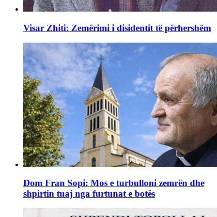
Visar Zhiti: Zemërimi i disidentit të përhershëm
Dom Fran Sopi: Mos e turbulloni zemrën dhe
shpirtin tuaj nga furtunat e botës