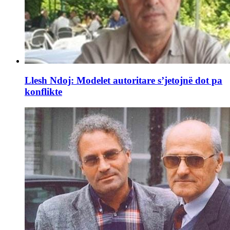
Llesh Ndoj: Modelet autoritare s’jetojnë dot pa
konflikte