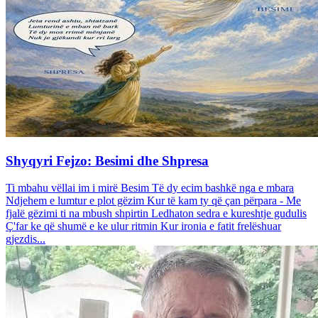
Shyqyri Fejzo: Besimi dhe Shpresa
Ti mbahu vëllai im i mirë Besim Të dy ecim bashkë nga e mbara
Ndjehem e lumtur e plot gëzim Kur të kam ty që çan përpara - Me
fjalë gëzimi ti na mbush shpirtin Ledhaton sedra e kureshtje gudulis
Ç'far ke që shumë e ke ulur ritmin Kur ironia e fatit frelëshuar
gjezdis...