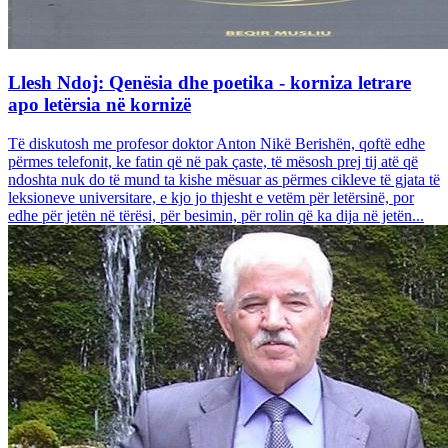
Llesh Ndoj: Qenësia dhe poetika - korniza letrare
apo letërsia në kornizë
Të diskutosh me profesor doktor Anton Nikë Berishën, qoftë edhe
përmes telefonit, ke fatin që në pak çaste, të mësosh prej tij atë që
ndoshta nuk do të mund ta kishe mësuar as përmes cikleve të gjata të
leksioneve universitare, e kjo jo thjesht e vetëm për letërsinë, por
edhe për jetën në tërësi, për besimin, për rolin që ka dija në jetën...