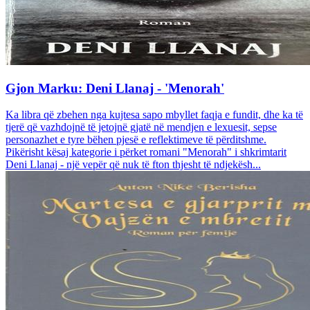
Gjon Marku: Deni Llanaj - 'Menorah'
Ka libra që zbehen nga kujtesa sapo mbyllet faqja e fundit, dhe ka të
tjerë që vazhdojnë të jetojnë gjatë në mendjen e lexuesit, sepse
personazhet e tyre bëhen pjesë e reflektimeve të përditshme.
Pikërisht kësaj kategorie i përket romani "Menorah" i shkrimtarit
Deni Llanaj - një vepër që nuk të fton thjesht të ndjekësh...