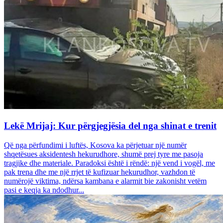
Lekë Mrijaj: Kur përgjegjësia del nga shinat e trenit
Që nga përfundimi i luftës, Kosova ka përjetuar një numër
shqetësues aksidentesh hekurudhore, shumë prej tyre me pasoja
tragjike dhe materiale. Paradoksi është i rëndë: një vend i vogël, me
pak trena dhe me një rrjet të kufizuar hekurudhor, vazhdon të
numërojë viktima, ndërsa kambana e alarmit bie zakonisht vetëm
pasi e keqja ka ndodhur...