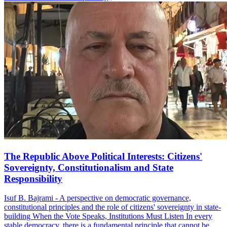
The Republic Above Political Interests: Citizens'
Sovereignty, Constitutionalism and State
Responsibility
Isuf B. Bajrami - A perspective on democratic governance,
constitutional principles and the role of citizens' sovereignty in state-
building When the Vote Speaks, Institutions Must Listen In every
stable democracy, there is a fundamental principle that cannot be