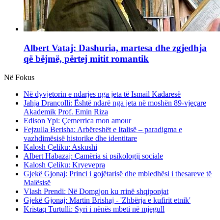
Albert Vataj: Dashuria, martesa dhe zgjedhja
që bëjmë, përtej mitit romantik
Në Fokus
Në dyvjetorin e ndarjes nga jeta të Ismail Kadaresë
Jahja Drançolli: Është ndarë nga jeta në moshën 89-vjeçare
Akademik Prof. Emin Riza
Edison Ypi: Çemerrica mon amour
Fejzulla Berisha: Arbëreshët e Italisë – paradigma e
vazhdimësisë historike dhe identitare
Kalosh Çeliku: Askushi
Albert Habazaj: Çamëria si psikologji sociale
Kalosh Çeliku: Kryevepra
Gjekë Gjonaj: Princi i gojëtarisë dhe mbledhësi i thesareve të
Malësisë
Vlash Prendi: Në Domgjon ku rrinë shqiponjat
Gjekë Gjonaj: Martin Brishaj - 'Zhbërja e kufirit etnik'
Kristaq Turtulli: Syri i nënës mbeti në mjegull