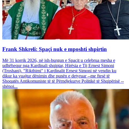
Frank Shkreli: Spaçi nuk e mposhti shpirtin
Më 31 korrik 2026, në ish-burgun e Spaçit u celebrua mesha e
udhëhequr nga Kardinali shqiptar, Hirësia e Tij Ernest Simoni
(Troshani). "Rikthimi" i Kardinalit Ernest Simoni në vendin ku
dikur ka vuajtur dënimin dhe punën e detyruar --me ftesë të
Shoqatës Antikomuniste të të Përndjekurve Politikë të Shqipërisë --
shënoi...