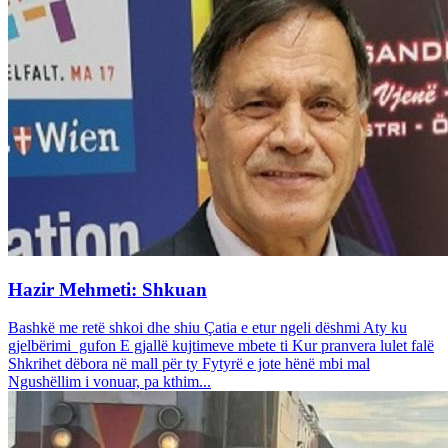
Hazir Mehmeti: Shkuan
Bashkë me retë shkoi dhe shiu Çatia e etur ngeli dëshmi Aty ku
gjelbërimi gufon E gjallë kujtimeve mbete ti Kur pranvera lulet falë
Shkrihet dëbora në mall për ty Fytyrë e jote hënë mbi mal
Ngushëllim i vonuar, pa kthim...