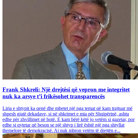
Frank Shkreli: Një drejtësi që vepron me integritet
nuk ka arsye t’i frikësohet transparencës
Liria e shtypit ka qenë dhe mbetet një nga temat që kam trajtuar më
shpesh gjatë dekadave, si në shkrimet e mia për Shqipërinë, ashtu
edhe për zhvillimet në botë. E kam bërë këtë jo vetëm si gazetar, por
edhe si qytetar që beson se një shtyp i lirë është një nga shtyllat
themelore të demokracisë. Ai nuk mbron vetëm të drejtën e...