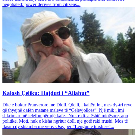
negotiated: power derives from citizens...
Kalosh Çeliku: Hajduti i “Allahut”
Ditë e bukur Pranverore me DieIl. Qielli, i kaltërt lot, mes dy-tri reve
që thyejnë qafën matanë maleve të “Çelevjollcës”. Një mik i imi
shkrimtar më telefon për një kafe. Nuk e di, a është miqësore, apo
politike. Moti, nuk e kisha ngritur dolli një gotë raki rrushi. Mos të
flasim dy shtamba me verë. Ose, për “Lëngun e turshisë”...