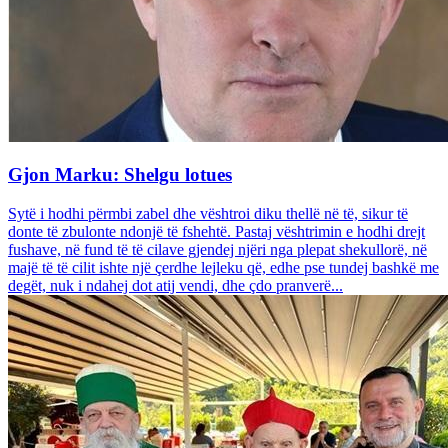
Gjon Marku: Shelgu lotues
Sytë i hodhi përmbi zabel dhe vështroi diku thellë në të, sikur të
donte të zbulonte ndonjë të fshehtë. Pastaj vështrimin e hodhi drejt
fushave, në fund të të cilave gjendej njëri nga plepat shekullorë, në
majë të të cilit ishte një çerdhe lejleku që, edhe pse tundej bashkë me
degët, nuk i ndahej dot atij vendi, dhe çdo pranverë...