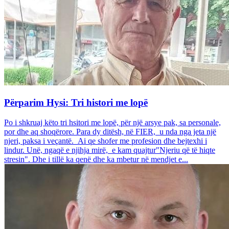
Përparim Hysi: Tri histori me lopë
Po i shkruaj këto tri hsitori me lopë, për një arsye pak, sa personale,
por dhe aq shoqërore. Para dy ditësh, në FIER, u nda nga jeta një
njeri, paksa i veçantë. Ai qe shofer me profesion dhe bejtexhi i
lindur. Unë, ngaqë e njihja mirë, e kam quajtur"Njeriu që të hiqte
stresin". Dhe i tillë ka qenë dhe ka mbetur në mendjet e...