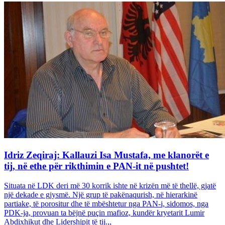
Idriz Zeqiraj: Kallauzi Isa Mustafa, me klanorët e
tij, në ethe për rikthimin e PAN-it në pushtet!
Situata në LDK deri më 30 korrik ishte në krizën më të thellë, gjatë
një dekade e gjysmë. Një grup të pakënaqurish, në hierarkinë
partiake, të porositur dhe të mbështetur nga PAN-i, sidomos, nga
PDK-ja, provuan ta bëjnë puçin mafioz, kundër kryetarit Lumir
Abdixhikut dhe Lidershipit të tij.,,