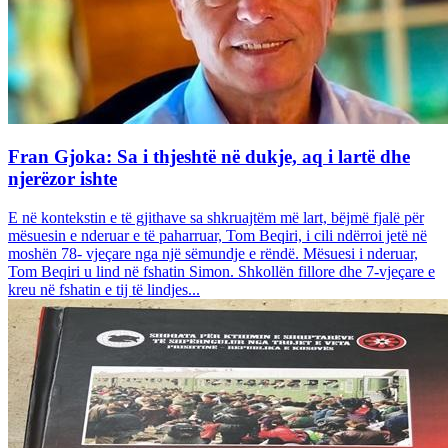
Fran Gjoka: Sa i thjeshtë në dukje, aq i lartë dhe
njerëzor ishte
E në kontekstin e të gjithave sa shkruajtëm më lart, bëjmë fjalë për
mësuesin e nderuar e të paharruar, Tom Beqiri, i cili ndërroi jetë në
moshën 78- vjeçare nga një sëmundje e rëndë. Mësuesi i nderuar,
Tom Beqiri u lind në fshatin Simon. Shkollën fillore dhe 7-vjeçare e
kreu në fshatin e tij të lindjes...