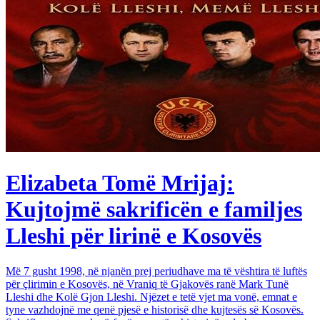
Elizabeta Tomë Mrijaj:
Kujtojmë sakrificën e familjes
Lleshi për lirinë e Kosovës
Më 7 gusht 1998, në njanën prej periudhave ma të vështira të luftës
për çlirimin e Kosovës, në Vraniq të Gjakovës ranë Mark Tunë
Lleshi dhe Kolë Gjon Lleshi. Njëzet e tetë vjet ma vonë, emnat e
tyne vazhdojnë me qenë pjesë e historisë dhe kujtesës së Kosovës.