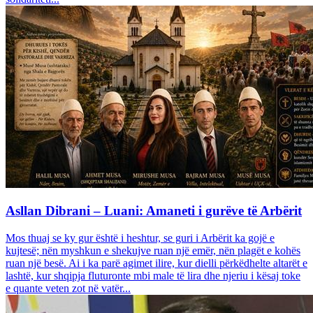
Asllan Dibrani – Luani: Amaneti i gurëve të Arbërit
Mos thuaj se ky gur është i heshtur, se guri i Arbërit ka gojë e
kujtesë; nën myshkun e shekujve ruan një emër, nën plagët e kohës
ruan një besë. Ai i ka parë agimet ilire, kur dielli përkëdhelte altarët e
lashtë, kur shqipja fluturonte mbi male të lira dhe njeriu i kësaj toke
e quante veten zot në vatër...