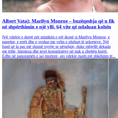
Albert Vataj: Marilyn Monroe – buzëqeshja që u fik
në shpërthimin e një ylli, 64 vite që ndaluan kohën
Një vdekje e denjë për mistikën e një ikonë si Marilyn Monroe, e
papritur, e errët dhe e veshur me velin e pluhurt të sekreteve. Një
fund që la pas më shumë pyetje se përgjigje, duke mbjellë dekada
me trille, hipoteza dhe teori konspirative që nuk u zbehën kurrë.
Edhe në panoramën e saj mortore, ajo vdekje ruajti një shkëlqim të...