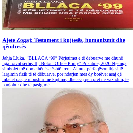
Ajete Zogaj: Testament i kujtesës, humanizmit dhe
qëndresës
Jahja Lluka, “BLLACA ‘99” Përjetimet e të dëbuarve me dhunë
nga forcat serbe, II, Botoi “Office Printy” Prishtinë, 2026 Një nga
simbolet më domethënëse është treni. Ai nuk përfaqëson thjeshtë
largimin fizik të të dëbuarve, por ndarjen mes dy botëve: asaj që
mbetet pas, e mbushur me kujtime, dhe asaj që i pret në vazhdim, të
panjohur dhe të pasigurtë...