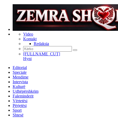
Video
Kontakt
Redaksia
[FULLNAME_CUT]
Hyni
Editorial
Speciale
Mendime
Intervista
Kulturë
Udhëpërshkrim
Faleminderit
Vërtetësi
Përjetësi
Sport
Shtesë