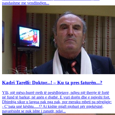
pandashme me vendlindjen...
Kadri Tarelli: Doktor...! – Ku ta pres faturën...?
Ylli, një mëso-burrë rreth të pesëdhjetave, ndjeu një therrje të fortë
në fund të barkut, në anën e djathë. E vuri dorën dhe e ngjeshi fort.
Dhimbja sikur u largua pak nga pak, por meraku mbeti pa përgjigje:
- Ç’pata unë kështu.....!? Ai kishte mjaft njohuri për mjekësinë,
pavarësisht se nuk ishte i zanatit, ndaj...