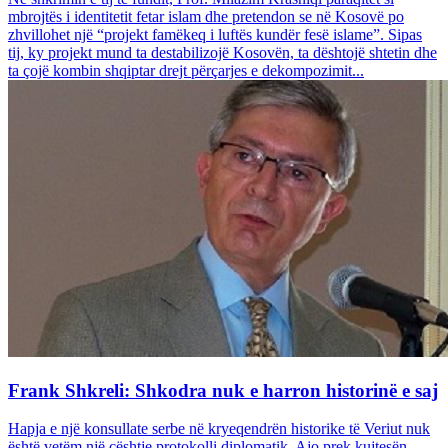
mbrojtës i identitetit fetar islam dhe pretendon se në Kosovë po
zhvillohet një “projekt famëkeq i luftës kundër fesë islame”. Sipas
tij, ky projekt mund ta destabilizojë Kosovën, ta dështojë shtetin dhe
ta çojë kombin shqiptar drejt përçarjes e dekompozimit...
Frank Shkreli: Shkodra nuk e harron historinë e saj
Hapja e një konsullate serbe në kryeqendrën historike të Veriut nuk
është vetëm një çështje protokolli diplomatik. Ajo prek kujtesën