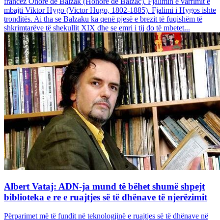
francez Onore dë Balzak (Honoré de Balzac). Fjalimin e varrimit e
mbajti Viktor Hygo (Victor Hugo, 1802-1885). Fjalimi i Hygos ishte
tronditës. Ai tha se Balzaku ka qenë pjesë e brezit të fuqishëm të
shkrimtarëve të shekullit XIX dhe se emri i tij do të mbetet...
Albert Vataj: ADN-ja mund të bëhet shumë shpejt
biblioteka e re e ruajtjes së të dhënave të njerëzimit
Përparimet më të fundit në teknologjinë e ruajtjes së të dhënave në