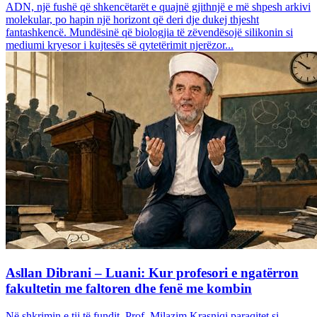
ADN, një fushë që shkencëtarët e quajnë gjithnjë e më shpesh arkivi
molekular, po hapin një horizont që deri dje dukej thjesht
fantashkencë. Mundësinë që biologjia të zëvendësojë silikonin si
mediumi kryesor i kujtesës së qytetërimit njerëzor...
Asllan Dibrani – Luani: Kur profesori e ngatërron
fakultetin me faltoren dhe fenë me kombin
Në shkrimin e tij të fundit, Prof. Milazim Krasniqi paraqitet si