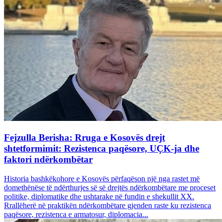
Fejzulla Berisha: Rruga e Kosovës drejt
shtetformimit: Rezistenca paqësore, UÇK-ja dhe
faktori ndërkombëtar
Historia bashkëkohore e Kosovës përfaqëson një nga rastet më
domethënëse të ndërthurjes së së drejtës ndërkombëtare me proceset
politike, diplomatike dhe ushtarake në fundin e shekullit XX.
Rrallëherë në praktikën ndërkombëtare gjenden raste ku rezistenca
paqësore, rezistenca e armatosur, diplomacia...