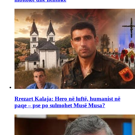
Rrezart Kalaja: Hero në luftë, humanist në
paqe – pse po sulmohet Musë Musa?