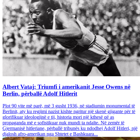
Albert Vataj: Triumfi i amerikanit Jesse Owens në
Berlin, përballë Adolf Hitlerit
Plot 90 vite më parë, më 3 gusht 1936, në stadiumin monumental të
Berlinit, aty ku regjimi nazist kishte ngritur një skenë gjigante për të
glorifikuar ideologjinë e tij, historia mori një kthesë që as
propaganda më e sofistikuar nuk mundi ta ndalte. Në zemër të
Gjermanisë hitleriane, përballë tribunës ku ndodhej Adolf Hitleri, një
djalosh afro-amerikan nga Shtetet e Bashkuara...