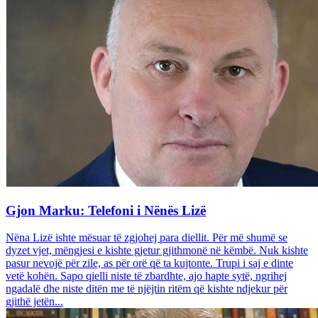
Gjon Marku: Telefoni i Nënës Lizë
Nëna Lizë ishte mësuar të zgjohej para diellit. Për më shumë se
dyzet vjet, mëngjesi e kishte gjetur gjithmonë në këmbë. Nuk kishte
pasur nevojë për zile, as për orë që ta kujtonte. Trupi i saj e dinte
vetë kohën. Sapo qielli niste të zbardhte, ajo hapte sytë, ngrihej
ngadalë dhe niste ditën me të njëjtin ritëm që kishte ndjekur për
gjithë jetën...