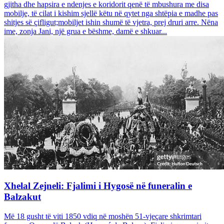
gjitha dhe hapsira e ndenjes e koridorit qenë të mbushura me disa
mobilje, të cilat i kishim sjellë këtu në qytet nga shtëpia e madhe pas
shitjes së çifligut;mobiljet ishin shumë të vjetra, prej druri arre. Nëna
ime, zonja Jani, një grua e bëshme, damë e shkuar...
Xhelal Zejneli: Fjalimi i Hygosë në funeralin e
Balzakut
Më 18 gusht të viti 1850 vdiq në moshën 51-vjeçare shkrimtari