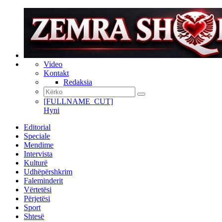
Video
Kontakt
Redaksia
[FULLNAME_CUT]
Hyni
Editorial
Speciale
Mendime
Intervista
Kulturë
Udhëpërshkrim
Faleminderit
Vërtetësi
Përjetësi
Sport
Shtesë