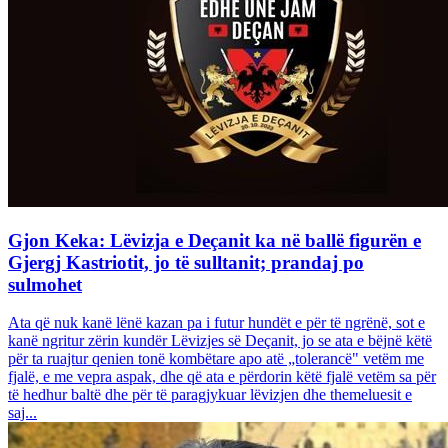
Gjon Keka: Lëvizja e Deçanit ka në ballë figurën e
Gjergj Kastriotit, jo të sulltanit; prandaj po
sulmohet
Ata që nuk kanë lënë kazan pa i futur hundët e për të ngrënë, sot e
kanë ngritur zërin kundër Lëvizjes së Deçanit, jo se ata e bëjnë këtë
për ta ruajtur qenien tonë kombëtare apo atë „tolerancë" vetëm me
fjalë, e me vepra aspak, dhe që ata e përdorin këtë fjalë vetëm sa për
të hedhur baltë dhe për të paragjykuar lëvizjen dhe themeluesit e
saj...