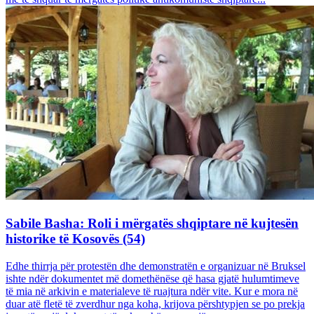
Sabile Basha: Roli i mërgatës shqiptare në kujtesën
historike të Kosovës (54)
Edhe thirrja për protestën dhe demonstratën e organizuar në Bruksel
ishte ndër dokumentet më domethënëse që hasa gjatë hulumtimeve
të mia në arkivin e materialeve të ruajtura ndër vite. Kur e mora në
duar atë fletë të zverdhur nga koha, krijova përshtypjen se po prekja