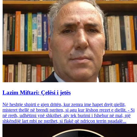
Lazim Miftari: Çelësi i jetës
Në heshtje shpirti e gjen dritën, kur zemra ime hapet drejt qiellit,
misteret thellë në brendi ngriten, si agu kur lëshon rrezet e diellit. - Si
në rreth, udhëtimi ynë shkrihet, aty tek burimi i fshehur në mal, një
shkëndijë lart mbi ne ngrihet, si flakë që ndriçon terrin ngadalë...