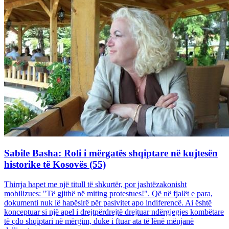
Sabile Basha: Roli i mërgatës shqiptare në kujtesën
historike të Kosovës (55)
Thirrja hapet me një titull të shkurtër, por jashtëzakonisht
mobilizues: "Të gjithë në miting protestues!". Që në fjalët e para,
dokumenti nuk lë hapësirë për pasivitet apo indiferencë. Ai është
konceptuar si një apel i drejtpërdrejtë drejtuar ndërgjegjes kombëtare
të çdo shqiptari në mërgim, duke i ftuar ata të lënë mënjanë