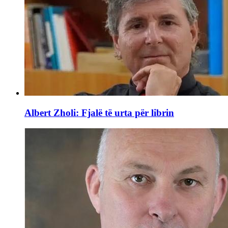
Albert Zholi: Fjalë të urta për librin