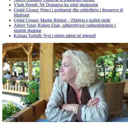
Vlash Prendi: Në Domgjon ku rrinë shqiponjat
Gjekë Gjonaj: Princi i gojëtarisë dhe mbledhësi i thesareve të
Malësisë
Gjekë Gjonaj: Martin Brishaj - 'Zhbërja e kufirit etnik'
Albert Vataj: Robert Elsie, udhërrëfyesi vullnetdritshëm i
shpirtit shqiptar
Kristaq Turtulli: Syri i nënës mbeti në mjegull