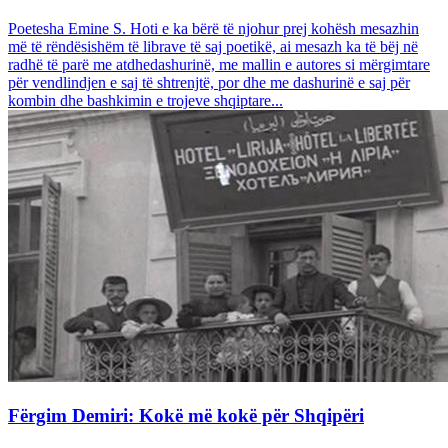
Poetesha Emine S. Hoti e ka bërë të njohur prej kohësh mesazhin
më të rëndësishëm të librave të saj poetikë, ai mesazh ka të bëj në
radhë të parë me atdhedashurinë, me mallin e autores si mërgimtare
për vendlindjen e saj të shtrenjtë, por dhe me dashurinë e saj për
kombin dhe bashkimin e trojeve shqiptare...
Fërgim Demiri: Kokë më kokë për Shqipëri