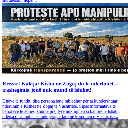
shquheshin nëpër...
Rrezart Kalaja: Kisha në Zogaj do të ndërtohet –
trashëgimia jonë nuk mund të fshihet!
Ditëve të fundit, disa persona janë mbledhur për ta kundërshtuar
ndërtimin e Kishës në Zogaj të Vushtrrisë. Sipas informatave të
banorëve të zonës, shumë prej tyre nuk njihen si banorë të fshatit,
ndërsa disa thuhet se nuk jetojnë fare në komunën e Vushtrrisë...