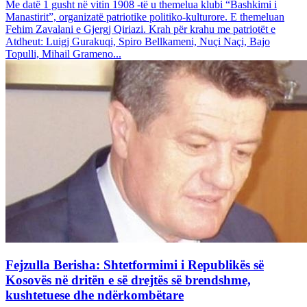
Me datë 1 gusht në vitin 1908 -të u themelua klubi “Bashkimi i
Manastirit”, organizatë patriotike politiko-kulturore. E themeluan
Fehim Zavalani e Gjergj Qiriazi. Krah për krahu me patriotët e
Atdheut: Luigj Gurakuqi, Spiro Bellkameni, Nuçi Naçi, Bajo
Topulli, Mihail Grameno...
Fejzulla Berisha: Shtetformimi i Republikës së
Kosovës në dritën e së drejtës së brendshme,
kushtetuese dhe ndërkombëtare