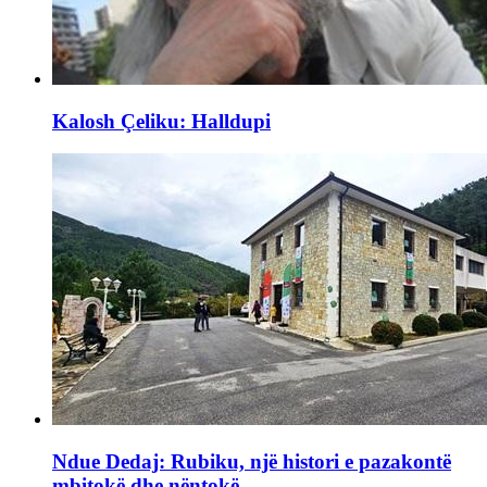
Kalosh Çeliku: Halldupi
Ndue Dedaj: Rubiku, një histori e pazakontë
mbitokë dhe nëntokë