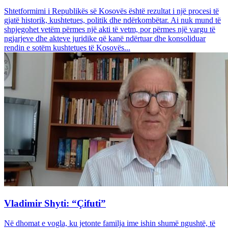
Shtetformimi i Republikës së Kosovës është rezultat i një procesi të
gjatë historik, kushtetues, politik dhe ndërkombëtar. Ai nuk mund të
shpjegohet vetëm përmes një akti të vetm, por përmes një vargu të
ngjarjeve dhe akteve juridike që kanë ndërtuar dhe konsoliduar
rendin e sotëm kushtetues të Kosovës...
Vladimir Shyti: “Çifuti”
Në dhomat e vogla, ku jetonte familja ime ishin shumë ngushtë, të