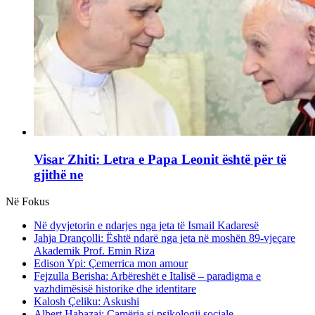
Visar Zhiti: Letra e Papa Leonit është për të
gjithë ne
Në Fokus
Në dyvjetorin e ndarjes nga jeta të Ismail Kadaresë
Jahja Drançolli: Është ndarë nga jeta në moshën 89-vjeçare
Akademik Prof. Emin Riza
Edison Ypi: Çemerrica mon amour
Fejzulla Berisha: Arbëreshët e Italisë – paradigma e
vazhdimësisë historike dhe identitare
Kalosh Çeliku: Askushi
Albert Habazaj: Çamëria si psikologji sociale