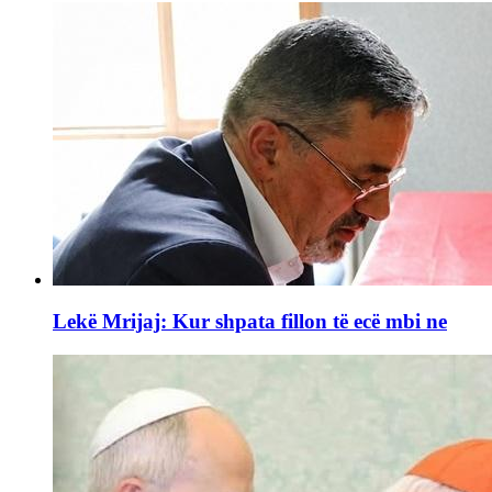
Lekë Mrijaj: Kur shpata fillon të ecë mbi ne