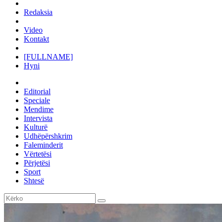
Redaksia
Video
Kontakt
[FULLNAME]
Hyni
Editorial
Speciale
Mendime
Intervista
Kulturë
Udhëpërshkrim
Faleminderit
Vërtetësi
Përjetësi
Sport
Shtesë