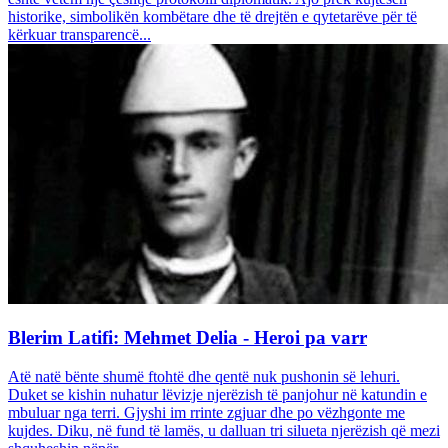
historike, simbolikën kombëtare dhe të drejtën e qytetarëve për të
kërkuar transparencë...
Blerim Latifi: Mehmet Delia - Heroi pa varr
Atë natë bënte shumë ftohtë dhe qentë nuk pushonin së lehuri.
Duket se kishin nuhatur lëvizje njerëzish të panjohur në katundin e
mbuluar nga terri. Gjyshi im rrinte zgjuar dhe po vëzhgonte me
kujdes. Diku, në fund të lamës, u dalluan tri silueta njerëzish që mezi