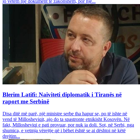
jo vetëm një dokument të zakonshëm, por një...
Blerim Latifi: Naiviteti diplomatik i Tiranës në
raport me Serbinë
Disa ditë më parë, një ministre serbe tha hapur se, po të ishte në
vend të Millosheviqit, ajo do ta spastronte etnikisht Kosovën. Në
fakt, Millosheviqi e pati provuar, por nuk ia doli. Sot, në Serbi, nga
shumica, e vetmja vërejtje që i bëhet është se ai dështoi në këtë
drejtim...