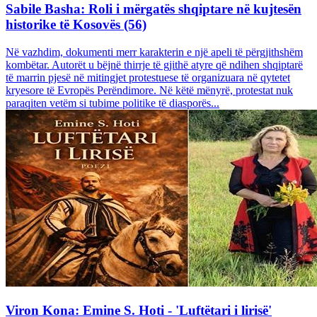
Sabile Basha: Roli i mërgatës shqiptare në kujtesën
historike të Kosovës (56)
Në vazhdim, dokumenti merr karakterin e një apeli të përgjithshëm
kombëtar. Autorët u bëjnë thirrje të gjithë atyre që ndihen shqiptarë
të marrin pjesë në mitingjet protestuese të organizuara në qytetet
kryesore të Evropës Perëndimore. Në këtë mënyrë, protestat nuk
paraqiten vetëm si tubime politike të diasporës...
Viron Kona: Emine S. Hoti - 'Luftëtari i lirisë'