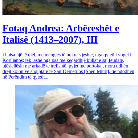
Fotaq Andrea: Arbëreshët e
Italisë (1413–2007), III
U nisa një të diel, me mëngjes të bukur vjeshte, nga qyteti i vogël i
Korilianos; tek lashë nga pas me keqardhje kullat e saj feudale,
ujësjellësin me arkadë të trefishtë, pyjet me portokaj, mora udhën
drejt kolonive shqiptare të San-Demetrios [Shën Mitrit], që ndodhen
në Perëndim të qytetit...