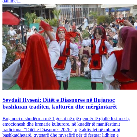
dallimet...
Sevdail Hyseni: Ditët e Diasporës në Bujanoc
bashkuan traditën, kulturën dhe mërgimtarët
Bujanoci u shndërrua më 1 gusht në një qendër të gjallë festimesh,
emocionesh dhe krenarie kulturore, në kuadër të manifestimit
tradicional “Ditët e Diasporës 2026”, një aktivitet që mblodhi
bashkatdhetarë, qytetarë dhe mysafirë për të festuar lidhjen e