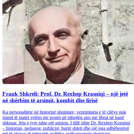
Frank Shkreli: Prof. Dr. Rexhep Krasniqi – një jetë
në shërbim të arsimit, kombit dhe lirisë
Ka personalitete në historinë shqiptare, veprimtaria e të cilëve nuk
mund të matet vetëm me postet që mbajtën apo me librat që kanë
shkruar. Jeta e tyre ishte një mision. I tillë ishte Dr. Rexhep Krasniqi
– historian, pedagog, publicist, burrë shteti dhe një nga udhëheqësit
më të shquar të mërgatës politike antikomuniste shqiptare...