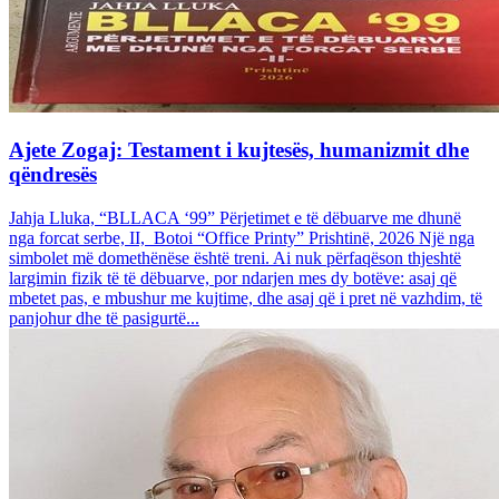
Ajete Zogaj: Testament i kujtesës, humanizmit dhe
qëndresës
Jahja Lluka, “BLLACA ‘99” Përjetimet e të dëbuarve me dhunë
nga forcat serbe, II, Botoi “Office Printy” Prishtinë, 2026 Një nga
simbolet më domethënëse është treni. Ai nuk përfaqëson thjeshtë
largimin fizik të të dëbuarve, por ndarjen mes dy botëve: asaj që
mbetet pas, e mbushur me kujtime, dhe asaj që i pret në vazhdim, të
panjohur dhe të pasigurtë...