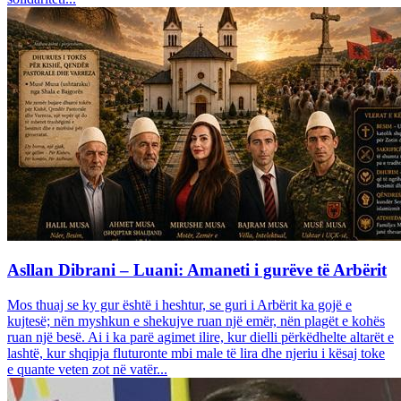
Asllan Dibrani – Luani: Amaneti i gurëve të Arbërit
Mos thuaj se ky gur është i heshtur, se guri i Arbërit ka gojë e
kujtesë; nën myshkun e shekujve ruan një emër, nën plagët e kohës
ruan një besë. Ai i ka parë agimet ilire, kur dielli përkëdhelte altarët e
lashtë, kur shqipja fluturonte mbi male të lira dhe njeriu i kësaj toke
e quante veten zot në vatër...