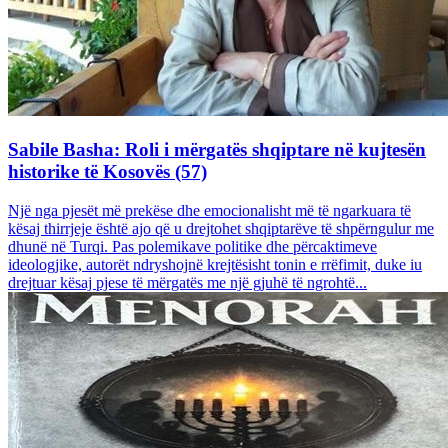
Sabile Basha: Roli i mërgatës shqiptare në kujtesën
historike të Kosovës (57)
Një nga pjesët më prekëse dhe emocionalisht më të ngarkuara të
kësaj thirrjeje është ajo që u drejtohet shqiptarëve të shpërngulur me
dhunë në Turqi. Pas polemikave politike dhe përcaktimeve
ideologjike, autorët ndryshojnë krejtësisht tonin e rrëfimit, duke iu
drejtuar kësaj pjese të mërgatës me një gjuhë të ngrohtë...