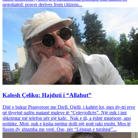
negotiated: power derives from citizens...
Kalosh Çeliku: Hajduti i “Allahut”
Ditë e bukur Pranverore me DieIl. Qielli, i kaltërt lot, mes dy-tri reve
që thyejnë qafën matanë maleve të “Çelevjollcës”. Një mik i imi
shkrimtar më telefon për një kafe. Nuk e di, a është miqësore, apo
politike. Moti, nuk e kisha ngritur dolli një gotë raki rrushi. Mos të
flasim dy shtamba me verë. Ose, për “Lëngun e turshisë”...