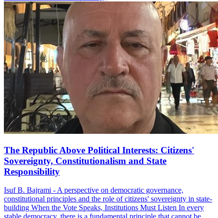
The Republic Above Political Interests: Citizens'
Sovereignty, Constitutionalism and State
Responsibility
Isuf B. Bajrami - A perspective on democratic governance,
constitutional principles and the role of citizens' sovereignty in state-
building When the Vote Speaks, Institutions Must Listen In every
stable democracy, there is a fundamental principle that cannot be