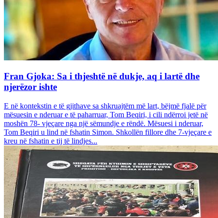
Fran Gjoka: Sa i thjeshtë në dukje, aq i lartë dhe
njerëzor ishte
E në kontekstin e të gjithave sa shkruajtëm më lart, bëjmë fjalë për
mësuesin e nderuar e të paharruar, Tom Beqiri, i cili ndërroi jetë në
moshën 78- vjeçare nga një sëmundje e rëndë. Mësuesi i nderuar,
Tom Beqiri u lind në fshatin Simon. Shkollën fillore dhe 7-vjeçare e
kreu në fshatin e tij të lindjes...