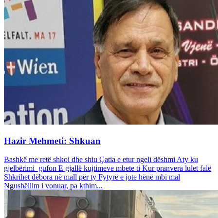
Hazir Mehmeti: Shkuan
Bashkë me retë shkoi dhe shiu Çatia e etur ngeli dëshmi Aty ku
gjelbërimi gufon E gjallë kujtimeve mbete ti Kur pranvera lulet falë
Shkrihet dëbora në mall për ty Fytyrë e jote hënë mbi mal
Ngushëllim i vonuar, pa kthim...