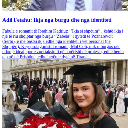
Adil Fetahu: Ikja nga burgu dhe nga identiteti
Fabula e romanit të Ibrahim Kadriut: ‘’Ikja si shpëtim’’, është ikja i
një të riu shqiptar nga burgu ‘’Zabela’’ i qytetit të Pozharevcit
(Serbi), e më pastaj ikja edhe nga identiteti i vet personal (në
Shqipëri). Kryeprotagonisti i romanit, Mal Coli, nuk u burgos për
ndonjë ideal, por e zuri taksirati që u përfshi në protesta, edhe herën
e parë në Prishtinë, edhe herën e dytë në Tiranë...