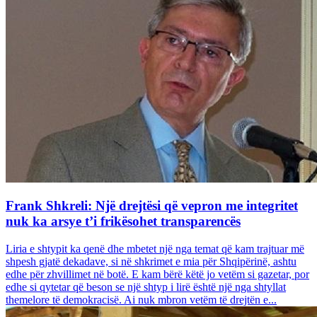
Frank Shkreli: Një drejtësi që vepron me integritet
nuk ka arsye t’i frikësohet transparencës
Liria e shtypit ka qenë dhe mbetet një nga temat që kam trajtuar më
shpesh gjatë dekadave, si në shkrimet e mia për Shqipërinë, ashtu
edhe për zhvillimet në botë. E kam bërë këtë jo vetëm si gazetar, por
edhe si qytetar që beson se një shtyp i lirë është një nga shtyllat
themelore të demokracisë. Ai nuk mbron vetëm të drejtën e...