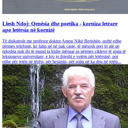
Llesh Ndoj: Qenësia dhe poetika - korniza letrare
apo letërsia në kornizë
Të diskutosh me profesor doktor Anton Nikë Berishën, qoftë edhe
përmes telefonit, ke fatin që në pak çaste, të mësosh prej tij atë që
ndoshta nuk do të mund ta kishe mësuar as përmes cikleve të gjata të
leksioneve universitare, e kjo jo thjesht e vetëm për letërsinë, por
edhe për jetën në tërësi, për besimin, për rolin që ka dija në jetën...