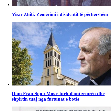
Visar Zhiti: Zemërimi i disidentit të përhershëm
Dom Fran Sopi: Mos e turbulloni zemrën dhe
shpirtin tuaj nga furtunat e botës