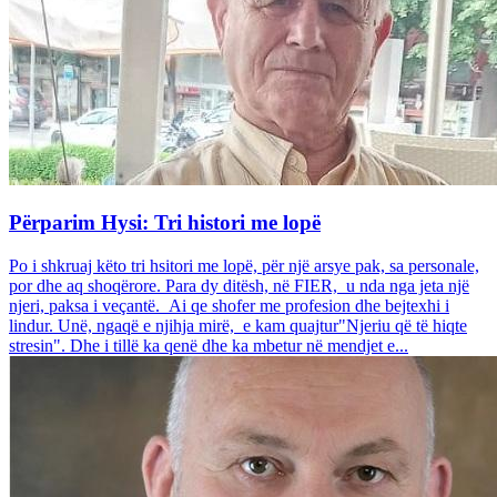
Përparim Hysi: Tri histori me lopë
Po i shkruaj këto tri hsitori me lopë, për një arsye pak, sa personale,
por dhe aq shoqërore. Para dy ditësh, në FIER, u nda nga jeta një
njeri, paksa i veçantë. Ai qe shofer me profesion dhe bejtexhi i
lindur. Unë, ngaqë e njihja mirë, e kam quajtur"Njeriu që të hiqte
stresin". Dhe i tillë ka qenë dhe ka mbetur në mendjet e...