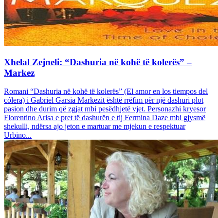
Xhelal Zejneli: “Dashuria në kohë të kolerës” –
Markez
Romani “Dashuria në kohë të kolerës” (El amor en los tiempos del
cólera) i Gabriel Garsia Markezit është rrëfim për një dashuri plot
pasion dhe durim që zgjat mbi pesëdhjetë vjet. Personazhi kryesor
Florentino Arisa e pret të dashurën e tij Fermina Daze mbi gjysmë
shekulli, ndërsa ajo jeton e martuar me mjekun e respektuar
Urbino...