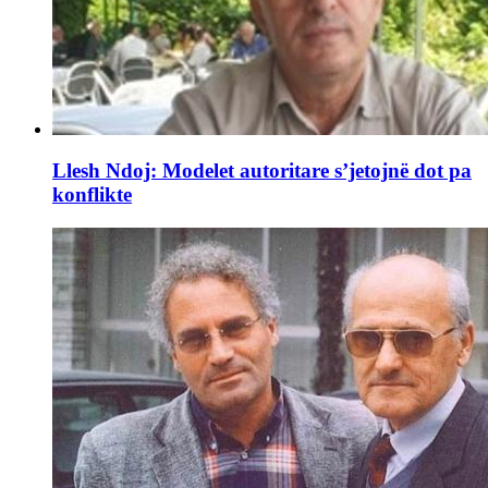
Llesh Ndoj: Modelet autoritare s’jetojnë dot pa
konflikte