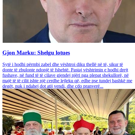
Gjon Marku: Shelgu lotues
Sytë i hodhi përmbi zabel dhe vështroi diku thellë në të, sikur të
donte të zbulonte ndonjë të fshehtë. Pastaj vështrimin e hodhi drejt
fushave, në fund të të cilave gjendej njëri nga plepat shekullorë, në
majë të të cilit ishte një çerdhe lejleku që, edhe pse tundej bashkë me
degët, nuk i ndahej dot atij vendi, dhe çdo pranverë...