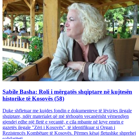
Sabile Basha: Roli i mërgatës shqiptare në kujtesën
historike të Kosovës (58)
Duke shfletuar me kujdes fondin e dokumenteve të lëvizjes ilegale
shqiptare, ndër materialet që më tërhoqën veçanërisht vëmendjen
gjendej edhe një fletë e veçantë, e cila mbante në krye emrin e
gazetës ilegale "Zëri i Kosovës", të identifikuar si Organ i
Rezistencës Kombëtare të Kosovës. Përmes kësaj fletushke shprehej
solidariteti...