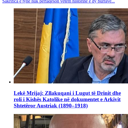
Sakrifica e tyne nuk përfaqëson vetëm historinë e dy burrave...
Lekë Mrijaj: Zllakuqani i Lugut të Drinit dhe
roli i Kishës Katolike në dokumentet e Arkivit
Shtetëror Austriak (1890–1918)