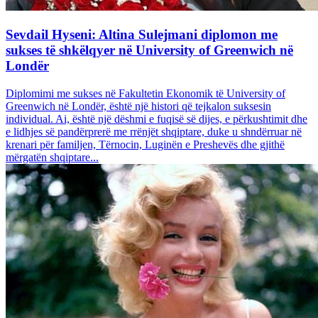
Sevdail Hyseni: Altina Sulejmani diplomon me
sukses të shkëlqyer në University of Greenwich në
Londër
Diplomimi me sukses në Fakultetin Ekonomik të University of
Greenwich në Londër, është një histori që tejkalon suksesin
individual. Ai, është një dëshmi e fuqisë së dijes, e përkushtimit dhe
e lidhjes së pandërprerë me rrënjët shqiptare, duke u shndërruar në
krenari për familjen, Tërnocin, Luginën e Preshevës dhe gjithë
mërgatën shqiptare...