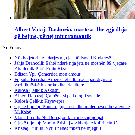
Albert Vataj: Dashuria, martesa dhe zgjedhja
që bëjmë, përtej mitit romantik
Në Fokus
Në dyvjetorin e ndarjes nga jeta të Ismail Kadaresë
Jahja Drançolli: Është ndarë nga jeta në moshën 89-vjeçare
Akademik Prof. Emin Riza
Edison Ypi: Çemerrica mon amour
Fejzulla Berisha: Arbëreshët e Italisë – paradigma e
vazhdimësisë historike dhe identitare
Kalosh Çeliku: Askushi
Albert Habazaj: Çamëria si psikologji sociale
Kalosh Çeliku: Kryevepra
Gjekë Gjonaj: Princi i gojëtarisë dhe mbledhësi i thesareve të
Malësisë
Vlash Prendi: Në Domgjon ku rrinë shqiponjat
Gjekë Gjonaj: Martin Brishaj - 'Zhbërja e kufirit etnik'
Kristaq Turtulli: Syri i nënës mbeti në mjegull