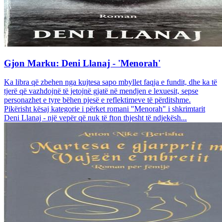
Gjon Marku: Deni Llanaj - 'Menorah'
Ka libra që zbehen nga kujtesa sapo mbyllet faqja e fundit, dhe ka të
tjerë që vazhdojnë të jetojnë gjatë në mendjen e lexuesit, sepse
personazhet e tyre bëhen pjesë e reflektimeve të përditshme.
Pikërisht kësaj kategorie i përket romani "Menorah" i shkrimtarit
Deni Llanaj - një vepër që nuk të fton thjesht të ndjekësh...