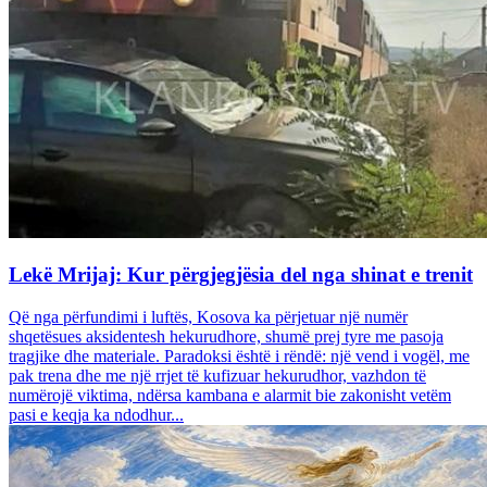
Lekë Mrijaj: Kur përgjegjësia del nga shinat e trenit
Që nga përfundimi i luftës, Kosova ka përjetuar një numër
shqetësues aksidentesh hekurudhore, shumë prej tyre me pasoja
tragjike dhe materiale. Paradoksi është i rëndë: një vend i vogël, me
pak trena dhe me një rrjet të kufizuar hekurudhor, vazhdon të
numërojë viktima, ndërsa kambana e alarmit bie zakonisht vetëm
pasi e keqja ka ndodhur...