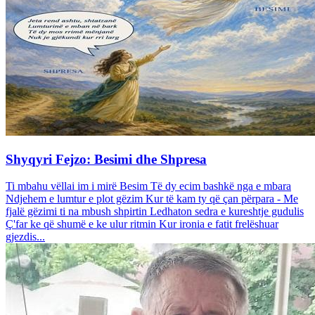
Shyqyri Fejzo: Besimi dhe Shpresa
Ti mbahu vëllai im i mirë Besim Të dy ecim bashkë nga e mbara
Ndjehem e lumtur e plot gëzim Kur të kam ty që çan përpara - Me
fjalë gëzimi ti na mbush shpirtin Ledhaton sedra e kureshtje gudulis
Ç'far ke që shumë e ke ulur ritmin Kur ironia e fatit frelëshuar
gjezdis...