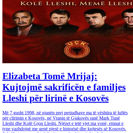
Elizabeta Tomë Mrijaj:
Kujtojmë sakrificën e familjes
Lleshi për lirinë e Kosovës
Më 7 gusht 1998, në njanën prej periudhave ma të vështira të luftës
për çlirimin e Kosovës, në Vraniq të Gjakovës ranë Mark Tunë
Lleshi dhe Kolë Gjon Lleshi. Njëzet e tetë vjet ma vonë, emnat e
tyne vazhdojnë me qenë pjesë e historisë dhe kujtesës së Kosovës.