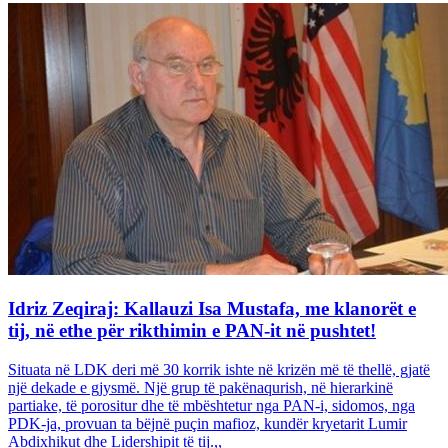
Idriz Zeqiraj: Kallauzi Isa Mustafa, me klanorët e
tij, në ethe për rikthimin e PAN-it në pushtet!
Situata në LDK deri më 30 korrik ishte në krizën më të thellë, gjatë
një dekade e gjysmë. Një grup të pakënaqurish, në hierarkinë
partiake, të porositur dhe të mbështetur nga PAN-i, sidomos, nga
PDK-ja, provuan ta bëjnë puçin mafioz, kundër kryetarit Lumir
Abdixhikut dhe Lidershipit të tij.,,