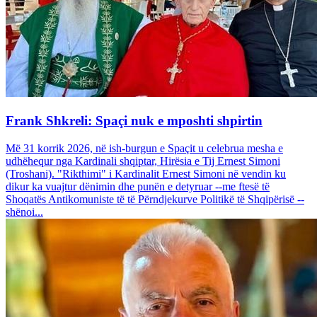
Frank Shkreli: Spaçi nuk e mposhti shpirtin
Më 31 korrik 2026, në ish-burgun e Spaçit u celebrua mesha e
udhëhequr nga Kardinali shqiptar, Hirësia e Tij Ernest Simoni
(Troshani). "Rikthimi" i Kardinalit Ernest Simoni në vendin ku
dikur ka vuajtur dënimin dhe punën e detyruar --me ftesë të
Shoqatës Antikomuniste të të Përndjekurve Politikë të Shqipërisë --
shënoi...