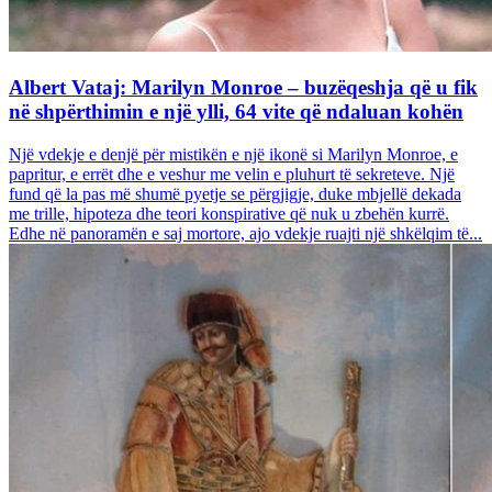
Albert Vataj: Marilyn Monroe – buzëqeshja që u fik
në shpërthimin e një ylli, 64 vite që ndaluan kohën
Një vdekje e denjë për mistikën e një ikonë si Marilyn Monroe, e
papritur, e errët dhe e veshur me velin e pluhurt të sekreteve. Një
fund që la pas më shumë pyetje se përgjigje, duke mbjellë dekada
me trille, hipoteza dhe teori konspirative që nuk u zbehën kurrë.
Edhe në panoramën e saj mortore, ajo vdekje ruajti një shkëlqim të...