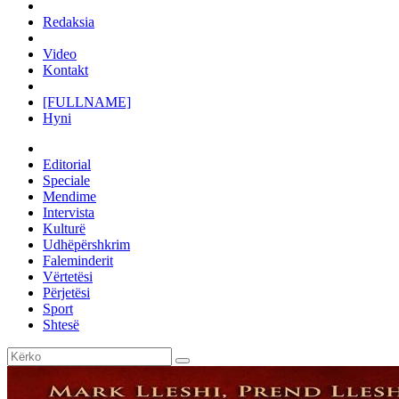
Redaksia
Video
Kontakt
[FULLNAME]
Hyni
Editorial
Speciale
Mendime
Intervista
Kulturë
Udhëpërshkrim
Faleminderit
Vërtetësi
Përjetësi
Sport
Shtesë