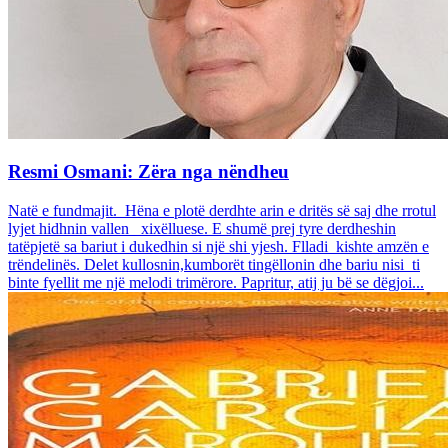
Resmi Osmani: Zëra nga nëndheu
Natë e fundmajit. Hëna e plotë derdhte arin e dritës së saj dhe rrotul
lyjet hidhnin vallen xixëlluese. E shumë prej tyre derdheshin
tatëpjetë sa bariut i dukedhin si një shi yjesh. Flladi kishte amzën e
trëndelinës. Delet kullosnin,kumborët tingëllonin dhe bariu nisi ti
binte fyellit me një melodi trimërore. Papritur, atij ju bë se dëgjoi...