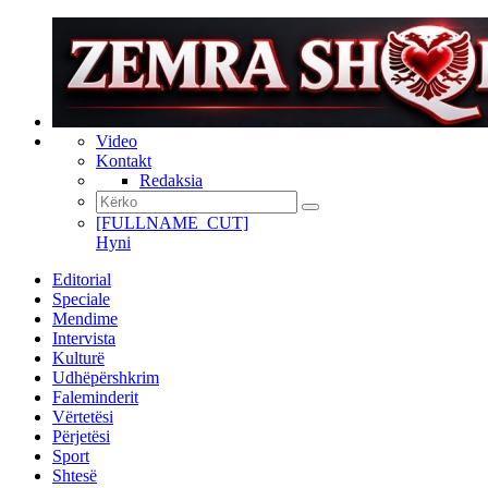
Video
Kontakt
Redaksia
[FULLNAME_CUT]
Hyni
Editorial
Speciale
Mendime
Intervista
Kulturë
Udhëpërshkrim
Faleminderit
Vërtetësi
Përjetësi
Sport
Shtesë