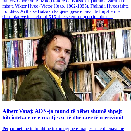
francez Onore dë Balzak (Honoré de Balzac). Fjalimin e varrimit e
mbajti Viktor Hygo (Victor Hugo, 1802-1885). Fjalimi i Hygos ishte
tronditës. Ai tha se Balzaku ka qenë pjesë e brezit të fuqishëm të
shkrimtarëve të shekullit XIX dhe se emri i tij do të mbetet...
Albert Vataj: ADN-ja mund të bëhet shumë shpejt
biblioteka e re e ruajtjes së të dhënave të njerëzimit
Përparimet më të fundit në teknologjinë e ruajtjes së të dhënave në