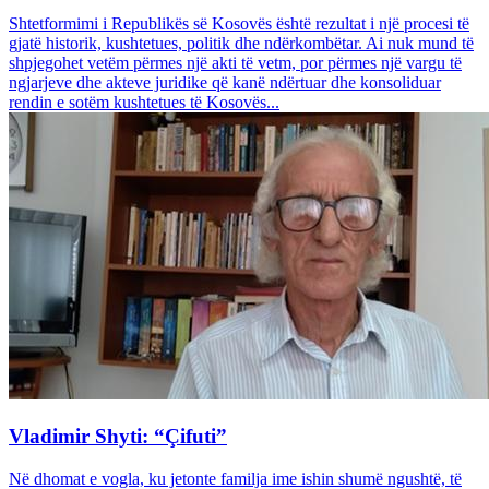
Shtetformimi i Republikës së Kosovës është rezultat i një procesi të
gjatë historik, kushtetues, politik dhe ndërkombëtar. Ai nuk mund të
shpjegohet vetëm përmes një akti të vetm, por përmes një vargu të
ngjarjeve dhe akteve juridike që kanë ndërtuar dhe konsoliduar
rendin e sotëm kushtetues të Kosovës...
Vladimir Shyti: “Çifuti”
Në dhomat e vogla, ku jetonte familja ime ishin shumë ngushtë, të