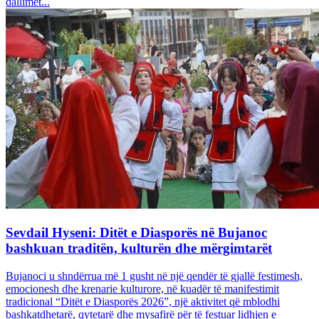
dallimet...
Sevdail Hyseni: Ditët e Diasporës në Bujanoc
bashkuan traditën, kulturën dhe mërgimtarët
Bujanoci u shndërrua më 1 gusht në një qendër të gjallë festimesh,
emocionesh dhe krenarie kulturore, në kuadër të manifestimit
tradicional “Ditët e Diasporës 2026”, një aktivitet që mblodhi
bashkatdhetarë, qytetarë dhe mysafirë për të festuar lidhjen e