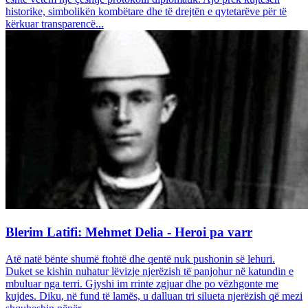
historike, simbolikën kombëtare dhe të drejtën e qytetarëve për të
kërkuar transparencë...
Blerim Latifi: Mehmet Delia - Heroi pa varr
Atë natë bënte shumë ftohtë dhe qentë nuk pushonin së lehuri.
Duket se kishin nuhatur lëvizje njerëzish të panjohur në katundin e
mbuluar nga terri. Gjyshi im rrinte zgjuar dhe po vëzhgonte me
kujdes. Diku, në fund të lamës, u dalluan tri silueta njerëzish që mezi