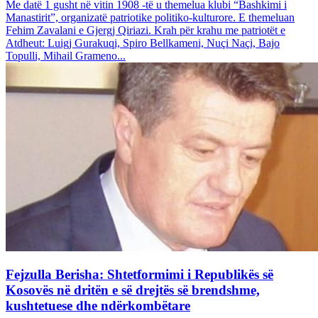
Me datë 1 gusht në vitin 1908 -të u themelua klubi “Bashkimi i
Manastirit”, organizatë patriotike politiko-kulturore. E themeluan
Fehim Zavalani e Gjergj Qiriazi. Krah për krahu me patriotët e
Atdheut: Luigj Gurakuqi, Spiro Bellkameni, Nuçi Naçi, Bajo
Topulli, Mihail Grameno...
Fejzulla Berisha: Shtetformimi i Republikës së
Kosovës në dritën e së drejtës së brendshme,
kushtetuese dhe ndërkombëtare