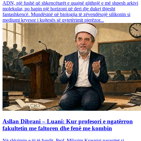
ADN, një fushë që shkencëtarët e quajnë gjithnjë e më shpesh arkivi
molekular, po hapin një horizont që deri dje dukej thjesht
fantashkencë. Mundësinë që biologjia të zëvendësojë silikonin si
mediumi kryesor i kujtesës së qytetërimit njerëzor...
Asllan Dibrani – Luani: Kur profesori e ngatërron
fakultetin me faltoren dhe fenë me kombin
Në shkrimin e tij të fundit, Prof. Milazim Krasniqi paraqitet si