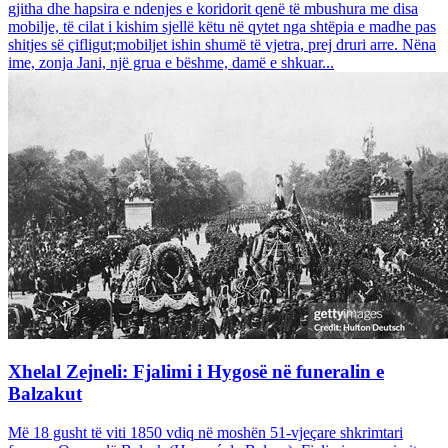
gjitha dhe hapsira e ndenjes e koridorit qenë të mbushura me disa
mobilje, të cilat i kishim sjellë këtu në qytet nga shtëpia e madhe pas
shitjes së çifligut;mobiljet ishin shumë të vjetra, prej druri arre. Nëna
ime, zonja Jani, një grua e bëshme, damë e shkuar...
Xhelal Zejneli: Fjalimi i Hygosë në funeralin e
Balzakut
Më 18 gusht të viti 1850 vdiq në moshën 51-vjeçare shkrimtari