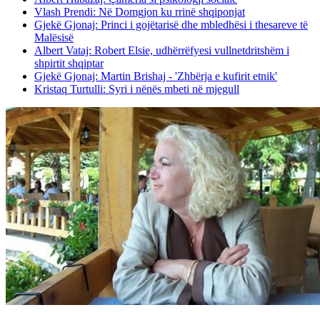
Vlash Prendi: Në Domgjon ku rrinë shqiponjat
Gjekë Gjonaj: Princi i gojëtarisë dhe mbledhësi i thesareve të
Malësisë
Albert Vataj: Robert Elsie, udhërrëfyesi vullnetdritshëm i
shpirtit shqiptar
Gjekë Gjonaj: Martin Brishaj - 'Zhbërja e kufirit etnik'
Kristaq Turtulli: Syri i nënës mbeti në mjegull