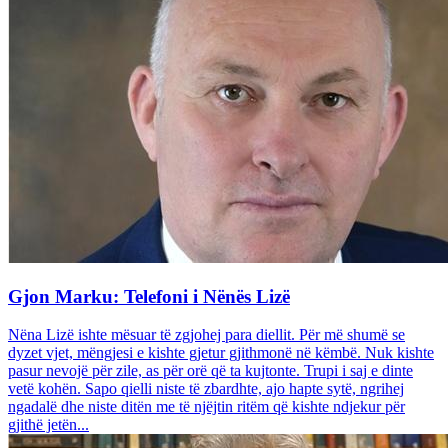
Gjon Marku: Telefoni i Nënës Lizë
Nëna Lizë ishte mësuar të zgjohej para diellit. Për më shumë se
dyzet vjet, mëngjesi e kishte gjetur gjithmonë në këmbë. Nuk kishte
pasur nevojë për zile, as për orë që ta kujtonte. Trupi i saj e dinte
vetë kohën. Sapo qielli niste të zbardhte, ajo hapte sytë, ngrihej
ngadalë dhe niste ditën me të njëjtin ritëm që kishte ndjekur për
gjithë jetën...