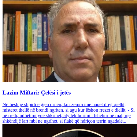
Lazim Miftari: Çelësi i jetës
Në heshtje shpirti e gjen dritën, kur zemra ime hapet drejt qiellit,
misteret thellë në brendi ngriten, si agu kur lëshon rrezet e diellit. - Si
në rreth, udhëtimi ynë shkrihet, aty tek burimi i fshehur në mal, një
shkëndijë lart mbi ne ngrihet, si flakë që ndriçon terrin ngadalë...