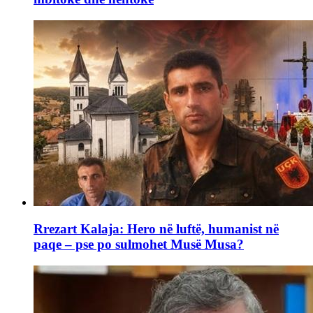
Rrezart Kalaja: Hero në luftë, humanist në
paqe – pse po sulmohet Musë Musa?