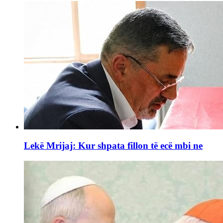
Lekë Mrijaj: Kur shpata fillon të ecë mbi ne