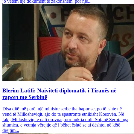
jo vetëm një dokument të zakonshëm, por një...
Blerim Latifi: Naiviteti diplomatik i Tiranës në
raport me Serbinë
Disa ditë më parë, një ministre serbe tha hapur se, po të ishte në
vend të Millosheviqit, ajo do ta spastronte etnikisht Kosovën. Në
fakt, Millosheviqi e pati provuar, por nuk ia doli. Sot, në Serbi, nga
shumica, e vetmja vërejtje që i bëhet është se ai dështoi në këtë
drejtim...