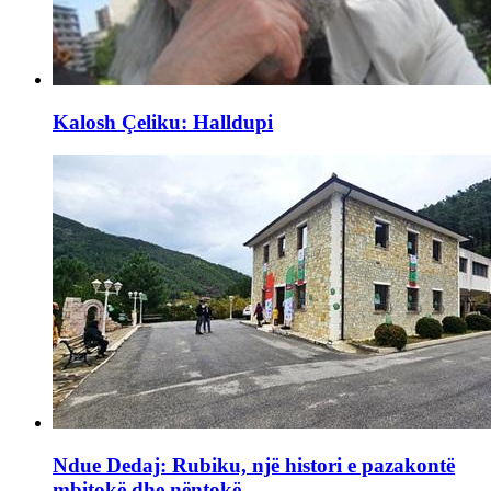
Kalosh Çeliku: Halldupi
Ndue Dedaj: Rubiku, një histori e pazakontë
mbitokë dhe nëntokë