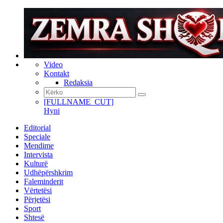
Video
Kontakt
Redaksia
[FULLNAME_CUT]
Hyni
Editorial
Speciale
Mendime
Intervista
Kulturë
Udhëpërshkrim
Faleminderit
Vërtetësi
Përjetësi
Sport
Shtesë