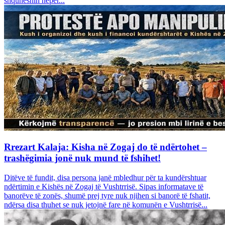
shquheshin nëpër...
Rrezart Kalaja: Kisha në Zogaj do të ndërtohet –
trashëgimia jonë nuk mund të fshihet!
Ditëve të fundit, disa persona janë mbledhur për ta kundërshtuar
ndërtimin e Kishës në Zogaj të Vushtrrisë. Sipas informatave të
banorëve të zonës, shumë prej tyre nuk njihen si banorë të fshatit,
ndërsa disa thuhet se nuk jetojnë fare në komunën e Vushtrrisë...