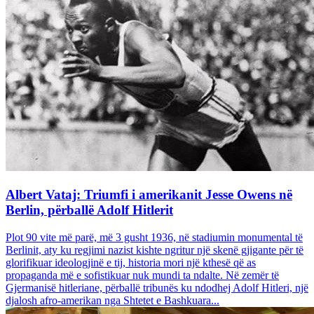
Albert Vataj: Triumfi i amerikanit Jesse Owens në
Berlin, përballë Adolf Hitlerit
Plot 90 vite më parë, më 3 gusht 1936, në stadiumin monumental të
Berlinit, aty ku regjimi nazist kishte ngritur një skenë gjigante për të
glorifikuar ideologjinë e tij, historia mori një kthesë që as
propaganda më e sofistikuar nuk mundi ta ndalte. Në zemër të
Gjermanisë hitleriane, përballë tribunës ku ndodhej Adolf Hitleri, një
djalosh afro-amerikan nga Shtetet e Bashkuara...