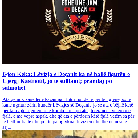
Gjon Keka: Lëvizja e Deçanit ka në ballë figurën e
Gjergj Kastriotit, jo të sulltanit; prandaj po
sulmohet
Ata që nuk kanë lënë kazan pa i futur hundët e për të ngrënë, sot e
kanë ngritur zërin kundër Lëvizjes së Deçanit, jo se ata e bëjnë këtë
për ta ruajtur qenien tonë kombëtare apo atë „tolerancë" vetëm me
fjalë, e me vepra aspak, dhe që ata e përdorin këtë fjalë vetëm sa për
të hedhur baltë dhe për të paragjykuar lëvizjen dhe themeluesit e
saj...