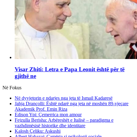
Visar Zhiti: Letra e Papa Leonit është për të
gjithë ne
Në Fokus
Në dyvjetorin e ndarjes nga jeta të Ismail Kadaresë
Jahja Drançolli: Është ndarë nga jeta në moshën 89-vjeçare
Akademik Prof. Emin Riza
Edison Ypi: Çemerrica mon amour
Fejzulla Berisha: Arbëreshët e Italisë – paradigma e
vazhdimësisë historike dhe identitare
Kalosh Çeliku: Askushi
Albert Habazaj: Çamëria si psikologji sociale