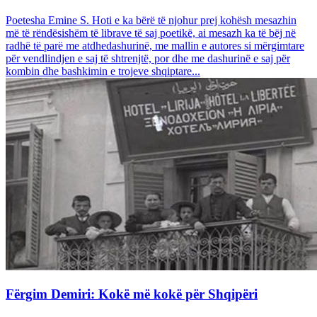
Poetesha Emine S. Hoti e ka bërë të njohur prej kohësh mesazhin
më të rëndësishëm të librave të saj poetikë, ai mesazh ka të bëj në
radhë të parë me atdhedashurinë, me mallin e autores si mërgimtare
për vendlindjen e saj të shtrenjtë, por dhe me dashurinë e saj për
kombin dhe bashkimin e trojeve shqiptare...
Fërgim Demiri: Kokë më kokë për Shqipëri