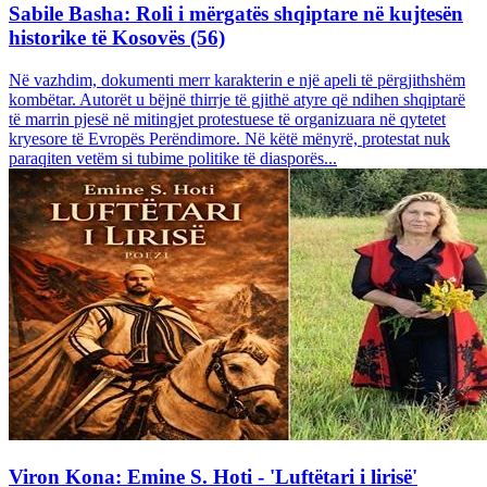
Sabile Basha: Roli i mërgatës shqiptare në kujtesën
historike të Kosovës (56)
Në vazhdim, dokumenti merr karakterin e një apeli të përgjithshëm
kombëtar. Autorët u bëjnë thirrje të gjithë atyre që ndihen shqiptarë
të marrin pjesë në mitingjet protestuese të organizuara në qytetet
kryesore të Evropës Perëndimore. Në këtë mënyrë, protestat nuk
paraqiten vetëm si tubime politike të diasporës...
Viron Kona: Emine S. Hoti - 'Luftëtari i lirisë'