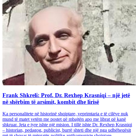
Frank Shkreli: Prof. Dr. Rexhep Krasniqi – një jetë
në shërbim të arsimit, kombit dhe lirisë
Ka personalitete në historinë shqiptare, veprimtaria e të cilëve nuk
mund të matet vetëm me postet që mbajtën apo me librat që kanë
shkruar. Jeta e tyre ishte një mision. I tillë ishte Dr. Rexhep Krasniqi
– historian, pedagog, publicist, burrë shteti dhe një nga udhëheqësit
më të shquar të mërgatës politike antikomuniste shqiptare...