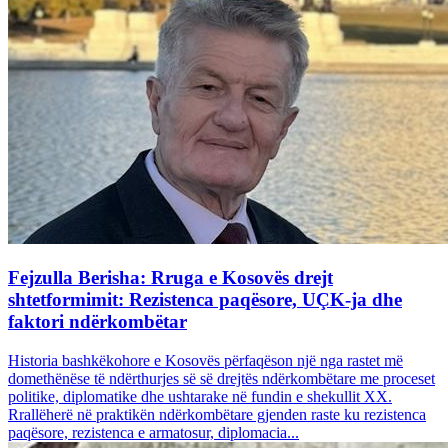
Fejzulla Berisha: Rruga e Kosovës drejt
shtetformimit: Rezistenca paqësore, UÇK-ja dhe
faktori ndërkombëtar
Historia bashkëkohore e Kosovës përfaqëson një nga rastet më
domethënëse të ndërthurjes së së drejtës ndërkombëtare me proceset
politike, diplomatike dhe ushtarake në fundin e shekullit XX.
Rrallëherë në praktikën ndërkombëtare gjenden raste ku rezistenca
paqësore, rezistenca e armatosur, diplomacia...