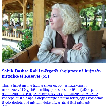
Sabile Basha: Roli i mërgatës shqiptare në kujtesën
historike të Kosovës (55)
Thirrja hapet me një titull të shkurtër, por jashtëzakonisht
mobilizues: "Të gjithë në miting protestues!". Që në fjalët e para,
dokumenti nuk lë hapësirë për pasivitet apo indiferencë. Ai është
konceptuar si një apel i drejtpërdrejtë drejtuar ndërgjegjes kombëtare
të çdo shqiptari në mërgim, duke i ftuar ata të lënë mënjanë