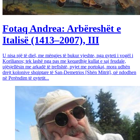
Fotaq Andrea: Arbëreshët e
Italisë (1413–2007), III
U nisa një të diel, me mëngjes të bukur vjeshte, nga qyteti i vogël i
Korilianos; tek lashë nga pas me keqardhje kullat e saj feudale,
ujësjellësin me arkadë të trefishtë, pyjet me portokaj, mora udhën
drejt kolonive shqiptare të San-Demetrios [Shën Mitrit], që ndodhen
në Perëndim të qytetit...