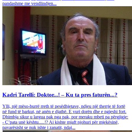
pandashme me vendlindjen...
Kadri Tarelli: Doktor...! – Ku ta pres faturën...?
Ylli, një mëso-burrë rreth të pesëdhjetave, ndjeu një therrje të fortë
në fund të barkut, në anën e djathë. E vuri dorën dhe e ngjeshi fort.
Dhimbja sikur u largua pak nga pak, por meraku mbeti pa përgjigje:
- Ç’pata unë kështu.....!? Ai kishte mjaft njohuri për mjekësinë,
pavarësisht se nuk ishte i zanatit, ndaj...