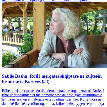
Sabile Basha: Roli i mërgatës shqiptare në kujtesën
historike të Kosovës (54)
Edhe thirrja për protestën dhe demonstratën e organizuar në Bruksel
ishte ndër dokumentet më domethënëse që hasa gjatë hulumtimeve
të mia në arkivin e materialeve të ruajtura ndër vite. Kur e mora në
duar atë fletë të zverdhur nga koha, krijova përshtypjen se po prekja