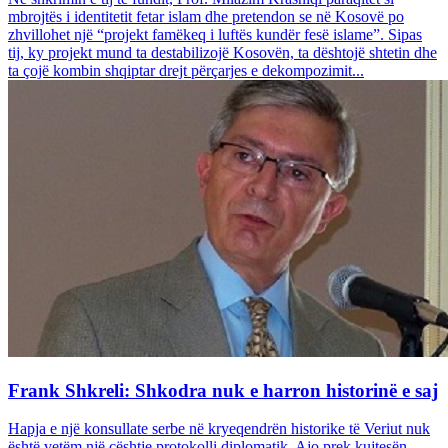
mbrojtës i identitetit fetar islam dhe pretendon se në Kosovë po
zhvillohet një “projekt famëkeq i luftës kundër fesë islame”. Sipas
tij, ky projekt mund ta destabilizojë Kosovën, ta dështojë shtetin dhe
ta çojë kombin shqiptar drejt përçarjes e dekompozimit...
Frank Shkreli: Shkodra nuk e harron historinë e saj
Hapja e një konsullate serbe në kryeqendrën historike të Veriut nuk
është vetëm një çështje protokolli diplomatik. Ajo prek kujtesën