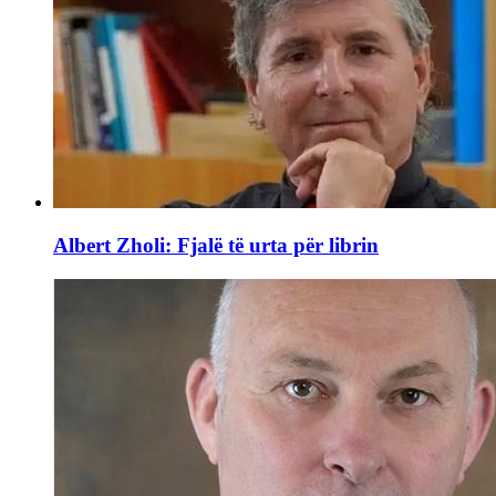
Albert Zholi: Fjalë të urta për librin