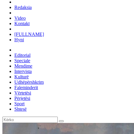
Redaksia
Video
Kontakt
[FULLNAME]
Hyni
Editorial
Speciale
Mendime
Intervista
Kulturë
Udhëpërshkrim
Faleminderit
Vërtetësi
Përjetësi
Sport
Shtesë