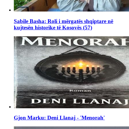
Sabile Basha: Roli i mërgatës shqiptare në
kujtesën historike të Kosovës (57)
Gjon Marku: Deni Llanaj - 'Menorah'