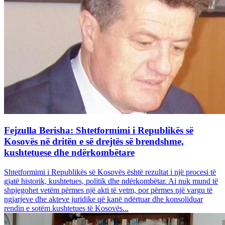
Fejzulla Berisha: Shtetformimi i Republikës së
Kosovës në dritën e së drejtës së brendshme,
kushtetuese dhe ndërkombëtare
Shtetformimi i Republikës së Kosovës është rezultat i një procesi të
gjatë historik, kushtetues, politik dhe ndërkombëtar. Ai nuk mund të
shpjegohet vetëm përmes një akti të vetm, por përmes një vargu të
ngjarjeve dhe akteve juridike që kanë ndërtuar dhe konsoliduar
rendin e sotëm kushtetues të Kosovës...