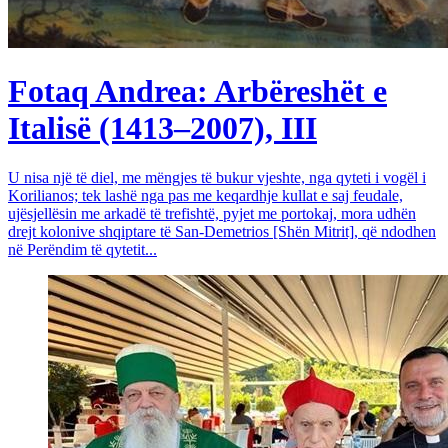
Fotaq Andrea: Arbëreshët e
Italisë (1413–2007), III
U nisa një të diel, me mëngjes të bukur vjeshte, nga qyteti i vogël i
Korilianos; tek lashë nga pas me keqardhje kullat e saj feudale,
ujësjellësin me arkadë të trefishtë, pyjet me portokaj, mora udhën
drejt kolonive shqiptare të San-Demetrios [Shën Mitrit], që ndodhen
në Perëndim të qytetit...