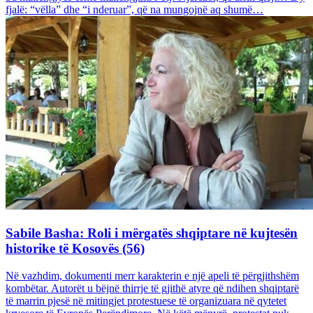
fjalë: “vëlla” dhe “i nderuar”, që na mungojnë aq shumë…
Sabile Basha: Roli i mërgatës shqiptare në kujtesën
historike të Kosovës (56)
Në vazhdim, dokumenti merr karakterin e një apeli të përgjithshëm
kombëtar. Autorët u bëjnë thirrje të gjithë atyre që ndihen shqiptarë
të marrin pjesë në mitingjet protestuese të organizuara në qytetet