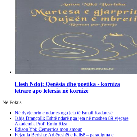
Llesh Ndoj: Qenësia dhe poetika - korniza
letrare apo letërsia në kornizë
Në Fokus
Në dyvjetorin e ndarjes nga jeta të Ismail Kadaresë
Jahja Drançolli: Është ndarë nga jeta në moshën 89-vjeçare
Akademik Prof. Emin Riza
Edison Ypi: Çemerrica mon amour
Fejzulla Berisha: Arbëreshët e Italisë – paradigma e