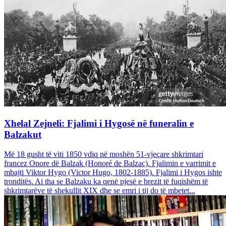
Xhelal Zejneli: Fjalimi i Hygosë në funeralin e
Balzakut
Më 18 gusht të viti 1850 vdiq në moshën 51-vjeçare shkrimtari
francez Onore dë Balzak (Honoré de Balzac). Fjalimin e varrimit e
mbajti Viktor Hygo (Victor Hugo, 1802-1885). Fjalimi i Hygos ishte
tronditës. Ai tha se Balzaku ka qenë pjesë e brezit të fuqishëm të
shkrimtarëve të shekullit XIX dhe se emri i tij do të mbetet...