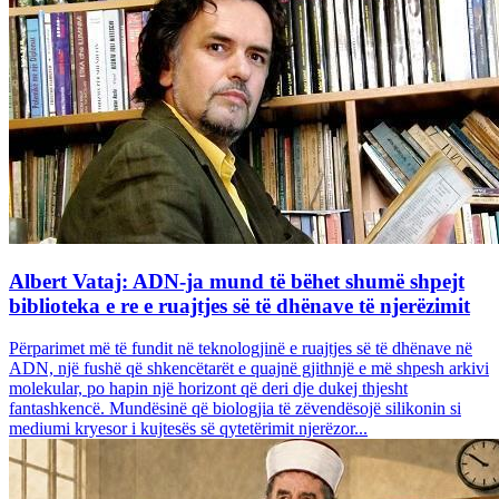
Albert Vataj: ADN-ja mund të bëhet shumë shpejt
biblioteka e re e ruajtjes së të dhënave të njerëzimit
Përparimet më të fundit në teknologjinë e ruajtjes së të dhënave në
ADN, një fushë që shkencëtarët e quajnë gjithnjë e më shpesh arkivi
molekular, po hapin një horizont që deri dje dukej thjesht
fantashkencë. Mundësinë që biologjia të zëvendësojë silikonin si
mediumi kryesor i kujtesës së qytetërimit njerëzor...