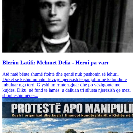
Blerim Latifi: Mehmet Delia - Heroi pa varr
Atë natë bënte shumë ftohtë dhe qentë nuk pushonin së lehuri.
Duket se kishin nuhatur lëvizje njerëzish të panjohur në katundin e
mbuluar nga terri. Gjyshi im rrinte zgjuar dhe po vëzhgonte me
kujdes. Diku, në fund të lamës, u dalluan tri silueta njerëzish që mezi
shquheshin nëpër...