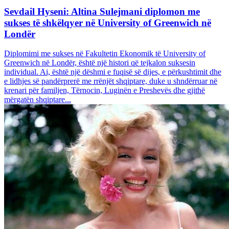
Sevdail Hyseni: Altina Sulejmani diplomon me
sukses të shkëlqyer në University of Greenwich në
Londër
Diplomimi me sukses në Fakultetin Ekonomik të University of
Greenwich në Londër, është një histori që tejkalon suksesin
individual. Ai, është një dëshmi e fuqisë së dijes, e përkushtimit dhe
e lidhjes së pandërprerë me rrënjët shqiptare, duke u shndërruar në
krenari për familjen, Tërnocin, Luginën e Preshevës dhe gjithë
mërgatën shqiptare...