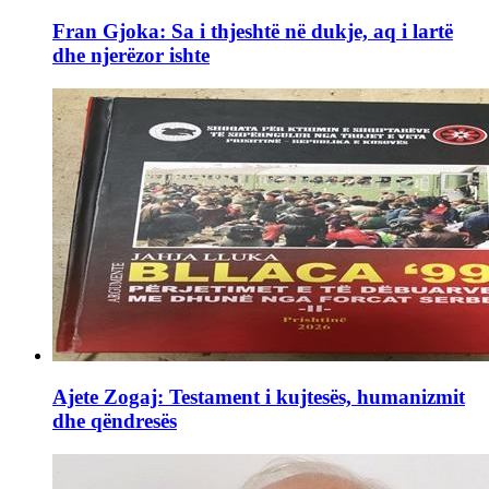
Fran Gjoka: Sa i thjeshtë në dukje, aq i lartë
dhe njerëzor ishte
Ajete Zogaj: Testament i kujtesës, humanizmit
dhe qëndresës