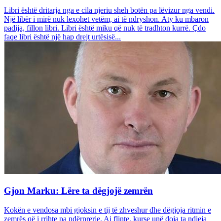
Libri është dritarja nga e cila njeriu sheh botën pa lëvizur nga vendi.
Një libër i mirë nuk lexohet vetëm, ai të ndryshon. Aty ku mbaron
padija, fillon libri. Libri është miku që nuk të tradhton kurrë. Çdo
faqe libri është një hap drejt urtësisë...
Gjon Marku: Lëre ta dëgjojë zemrën
Kokën e vendosa mbi gjoksin e tij të zhveshur dhe dëgjoja ritmin e
zemrës që i rrihte pa ndërprerje. Ai flinte, kurse unë doja ta ndieja