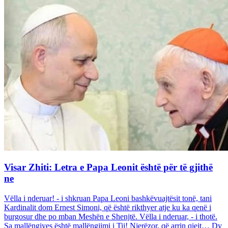
Visar Zhiti: Letra e Papa Leonit është për të gjithë
ne
Vëlla i nderuar! - i shkruan Papa Leoni bashkëvuajtësit tonë, tani
Kardinalit dom Ernest Simoni, që është rikthyer atje ku ka qenë i
burgosur dhe po mban Meshën e Shenjtë. Vëlla i nderuar, - i thotë.
Sa mallëngjyes është mallëngjimi i Tij! Njerëzor, që arrin qiejt… Dy