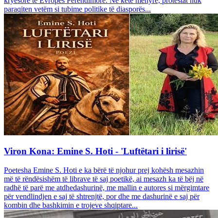
kryesore të Evropës Perëndimore. Në këtë mënyrë, protestat nuk
paraqiten vetëm si tubime politike të diasporës...
Viron Kona: Emine S. Hoti - 'Luftëtari i lirisë'
Poetesha Emine S. Hoti e ka bërë të njohur prej kohësh mesazhin
më të rëndësishëm të librave të saj poetikë, ai mesazh ka të bëj në
radhë të parë me atdhedashurinë, me mallin e autores si mërgimtare
për vendlindjen e saj të shtrenjtë, por dhe me dashurinë e saj për
kombin dhe bashkimin e trojeve shqiptare...