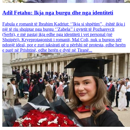
Adil Fetahu: Ikja nga burgu dhe nga identiteti
Fabula e romanit të Ibrahim Kadriut: ‘’Ikja si shpëtim’’, është ikja i
një të riu shqiptar nga burgu ‘’Zabela’’ i qytetit të Pozharevcit
(Serbi), e më pastaj ikja edhe nga identiteti i vet personal (në
Shqipëri). Kryeprotagonisti i romanit, Mal Coli, nuk u burgos për
ndonjë ideal, por e zuri taksirati që u përfshi në protesta, edhe herën
e parë në Prishtinë, edhe herën e dytë në Tiranë...