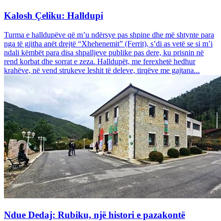
Kalosh Çeliku: Halldupi
Turma e halldupëve që m’u ndërsye pas shpine dhe më shtynte para
nga të gjitha anët drejtë “Xhehenemit” (Ferrit), s’di as vetë se si m’i
ndali këmbët para disa shpalljeve publike pas dere, ku prisnin në
rend korbat dhe sorrat e zeza. Halldupët, me ferexhetë hedhur
krahëve, në vend strukeve leshit të deleve, tirqëve me gajtana...
Ndue Dedaj: Rubiku, një histori e pazakontë