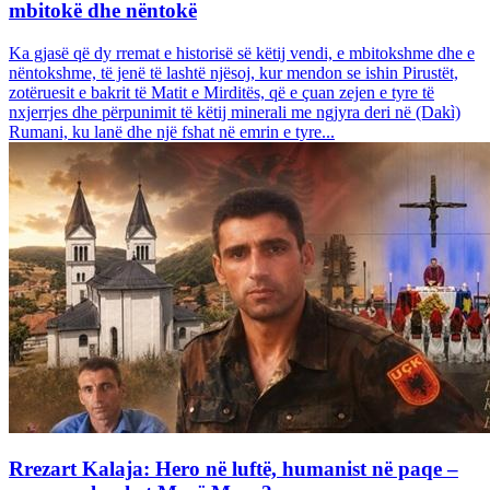
mbitokë dhe nëntokë
Ka gjasë që dy rremat e historisë së këtij vendi, e mbitokshme dhe e
nëntokshme, të jenë të lashtë njësoj, kur mendon se ishin Pirustët,
zotëruesit e bakrit të Matit e Mirditës, që e çuan zejen e tyre të
nxjerrjes dhe përpunimit të këtij minerali me ngjyra deri në (Dakì)
Rumani, ku lanë dhe një fshat në emrin e tyre...
Rrezart Kalaja: Hero në luftë, humanist në paqe –