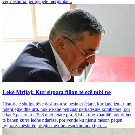
veç dashuria për një jetë mërgimtar...
Lekë Mrijaj: Kur shpata fillon të ecë mbi ne
Historia e shqiptarëve dëshmon se besimet fetare, kur janë jetuar me
ndërgjegje dhe urti, nuk e kanë penguar përkatësinë kombëtare, por
e kanë pasuruar atë. Kultet fetare pra, Kishat dhe xhamitë nuk duhet
të bëhen kurrë ledhe ndarëse, por vende ku njeriu mëson paqen
hyjnore, mëshirën, drejtësinë dhe respektin ndaj tjetrit...