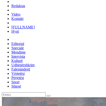
Redaksia
Video
Kontakt
[FULLNAME]
Hyni
Editorial
Speciale
Mendime
Intervista
Kulturë
Udhëpërshkrim
Faleminderit
Vërtetësi
Përjetësi
Sport
Shtesë