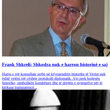
Frank Shkreli: Shkodra nuk e harron historinë e saj
Hapja e një konsullate serbe në kryeqendrën historike të Veriut nuk
është vetëm një çështje protokolli diplomatik. Ajo prek kujtesën
historike, simbolikën kombëtare dhe të drejtën e qytetarëve për të
kërkuar transparencë...