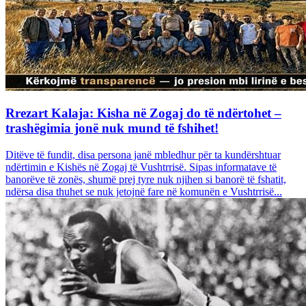
Rrezart Kalaja: Kisha në Zogaj do të ndërtohet –
trashëgimia jonë nuk mund të fshihet!
Ditëve të fundit, disa persona janë mbledhur për ta kundërshtuar
ndërtimin e Kishës në Zogaj të Vushtrrisë. Sipas informatave të
banorëve të zonës, shumë prej tyre nuk njihen si banorë të fshatit,
ndërsa disa thuhet se nuk jetojnë fare në komunën e Vushtrrisë...