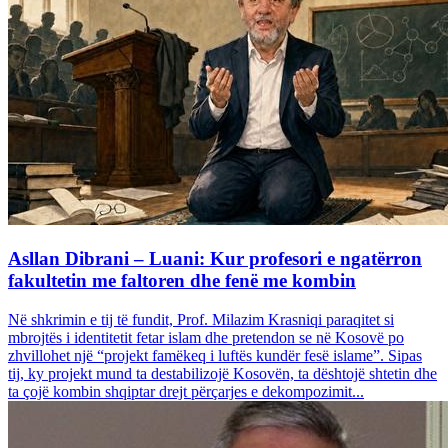
Asllan Dibrani – Luani: Kur profesori e ngatërron
fakultetin me faltoren dhe fenë me kombin
Në shkrimin e tij të fundit, Prof. Milazim Krasniqi paraqitet si
mbrojtës i identitetit fetar islam dhe pretendon se në Kosovë po
zhvillohet një “projekt famëkeq i luftës kundër fesë islame”. Sipas
tij, ky projekt mund ta destabilizojë Kosovën, ta dështojë shtetin dhe
ta çojë kombin shqiptar drejt përçarjes e dekompozimit...