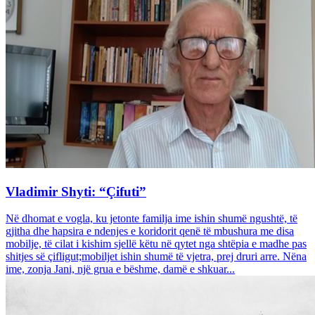
Vladimir Shyti: “Çifuti”
Në dhomat e vogla, ku jetonte familja ime ishin shumë ngushtë, të
gjitha dhe hapsira e ndenjes e koridorit qenë të mbushura me disa
mobilje, të cilat i kishim sjellë këtu në qytet nga shtëpia e madhe pas
shitjes së çifligut;mobiljet ishin shumë të vjetra, prej druri arre. Nëna
ime, zonja Jani, një grua e bëshme, damë e shkuar...