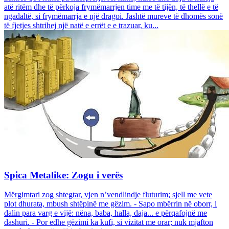
atë ritëm dhe të përkoja frymëmarrjen time me të tijën, të thellë e të
ngadaltë, si frymëmarrja e një dragoi. Jashtë mureve të dhomës sonë
të fjetjes shtrihej një natë e errët e e trazuar, ku...
Spica Metalike: Zogu i verës
Mërgimtari zog shtegtar, vjen n’vendlindje fluturim; sjell me vete
plot dhurata, mbush shtëpinë me gëzim. - Sapo mbërrin në oborr, i
dalin para varg e vijë: nëna, baba, halla, daja... e përqafojnë me
dashuri. - Por edhe gëzimi ka kufi, si vizitat me orar; nuk mjafton