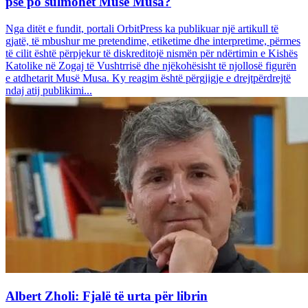
pse po sulmohet Musë Musa?
Nga ditët e fundit, portali OrbitPress ka publikuar një artikull të
gjatë, të mbushur me pretendime, etiketime dhe interpretime, përmes
të cilit është përpjekur të diskreditojë nismën për ndërtimin e Kishës
Katolike në Zogaj të Vushtrrisë dhe njëkohësisht të njollosë figurën
e atdhetarit Musë Musa. Ky reagim është përgjigje e drejtpërdrejtë
ndaj atij publikimi...
Albert Zholi: Fjalë të urta për librin