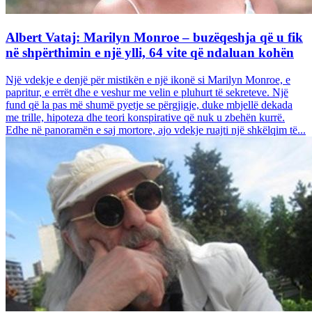
Albert Vataj: Marilyn Monroe – buzëqeshja që u fik
në shpërthimin e një ylli, 64 vite që ndaluan kohën
Një vdekje e denjë për mistikën e një ikonë si Marilyn Monroe, e
papritur, e errët dhe e veshur me velin e pluhurt të sekreteve. Një
fund që la pas më shumë pyetje se përgjigje, duke mbjellë dekada
me trille, hipoteza dhe teori konspirative që nuk u zbehën kurrë.
Edhe në panoramën e saj mortore, ajo vdekje ruajti një shkëlqim të...