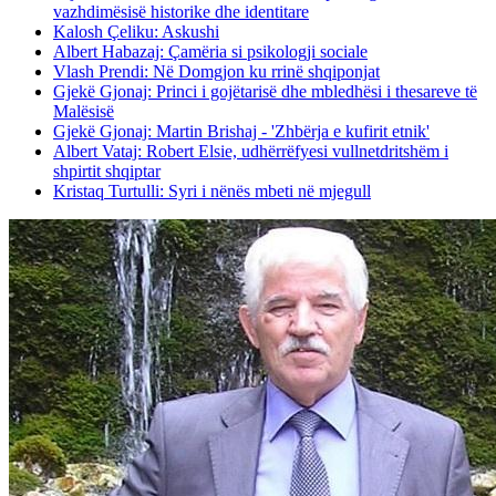
vazhdimësisë historike dhe identitare
Kalosh Çeliku: Askushi
Albert Habazaj: Çamëria si psikologji sociale
Vlash Prendi: Në Domgjon ku rrinë shqiponjat
Gjekë Gjonaj: Princi i gojëtarisë dhe mbledhësi i thesareve të
Malësisë
Gjekë Gjonaj: Martin Brishaj - 'Zhbërja e kufirit etnik'
Albert Vataj: Robert Elsie, udhërrëfyesi vullnetdritshëm i
shpirtit shqiptar
Kristaq Turtulli: Syri i nënës mbeti në mjegull