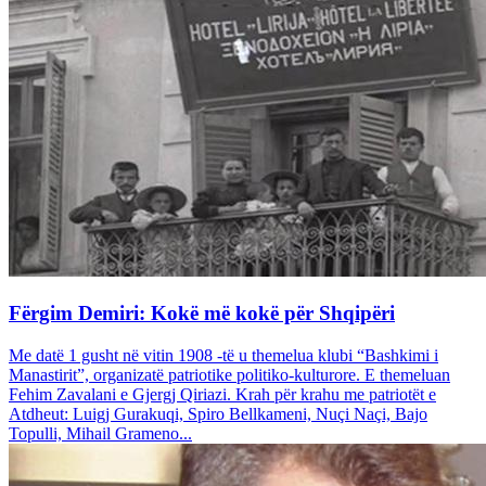
Fërgim Demiri: Kokë më kokë për Shqipëri
Me datë 1 gusht në vitin 1908 -të u themelua klubi “Bashkimi i
Manastirit”, organizatë patriotike politiko-kulturore. E themeluan
Fehim Zavalani e Gjergj Qiriazi. Krah për krahu me patriotët e
Atdheut: Luigj Gurakuqi, Spiro Bellkameni, Nuçi Naçi, Bajo
Topulli, Mihail Grameno...