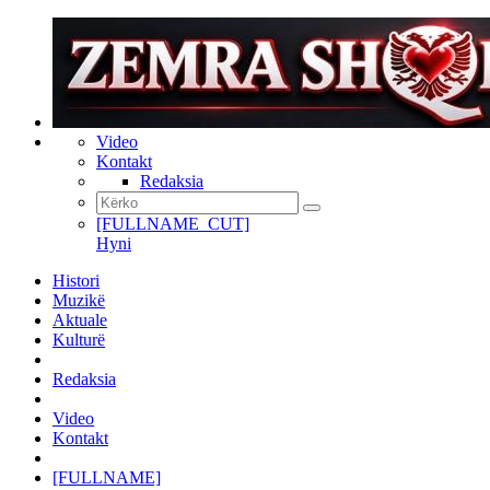
Video
Kontakt
Redaksia
[FULLNAME_CUT]
Hyni
Histori
Muzikë
Aktuale
Kulturë
Redaksia
Video
Kontakt
[FULLNAME]