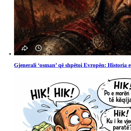
Gjenerali ‘osman’ që shpëtoi Evropën: Historia e