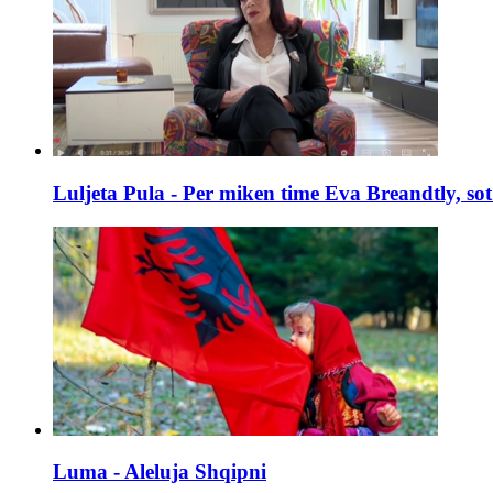
Luljeta Pula - Per miken time Eva Breandtly, so
Luma - Aleluja Shqipni