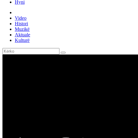
Hyni
Video
Histori
Muzikë
Aktuale
Kulturë