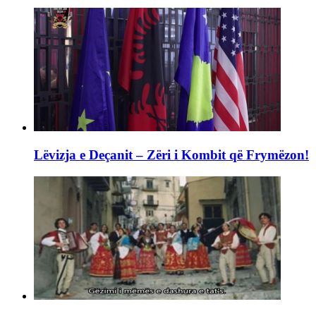
Lëvizja e Deçanit – Zëri i Kombit që Frymëzon!