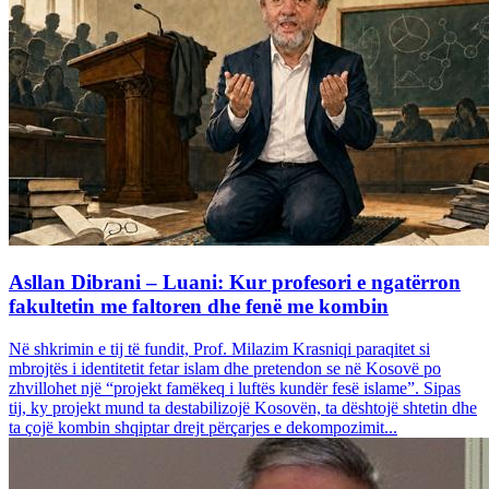
Asllan Dibrani – Luani: Kur profesori e ngatërron
fakultetin me faltoren dhe fenë me kombin
Në shkrimin e tij të fundit, Prof. Milazim Krasniqi paraqitet si
mbrojtës i identitetit fetar islam dhe pretendon se në Kosovë po
zhvillohet një “projekt famëkeq i luftës kundër fesë islame”. Sipas
tij, ky projekt mund ta destabilizojë Kosovën, ta dështojë shtetin dhe
ta çojë kombin shqiptar drejt përçarjes e dekompozimit...