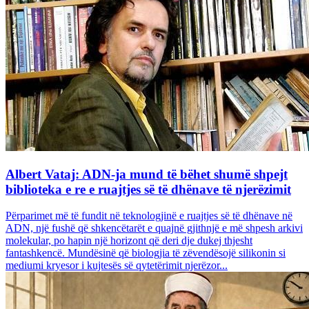
Albert Vataj: ADN-ja mund të bëhet shumë shpejt
biblioteka e re e ruajtjes së të dhënave të njerëzimit
Përparimet më të fundit në teknologjinë e ruajtjes së të dhënave në
ADN, një fushë që shkencëtarët e quajnë gjithnjë e më shpesh arkivi
molekular, po hapin një horizont që deri dje dukej thjesht
fantashkencë. Mundësinë që biologjia të zëvendësojë silikonin si
mediumi kryesor i kujtesës së qytetërimit njerëzor...