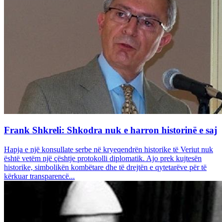
Frank Shkreli: Shkodra nuk e harron historinë e saj
Hapja e një konsullate serbe në kryeqendrën historike të Veriut nuk
është vetëm një çështje protokolli diplomatik. Ajo prek kujtesën
historike, simbolikën kombëtare dhe të drejtën e qytetarëve për të
kërkuar transparencë...