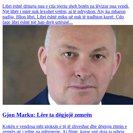
Libri është dritarja nga e cila njeriu sheh botën pa lëvizur nga vendi.
Një libër i mirë nuk lexohet vetëm, ai të ndryshon. Aty ku mbaron
padija, fillon libri. Libri është miku që nuk të tradhton kurrë. Çdo
faqe libri është një hap drejt urtësisë...
Gjon Marku: Lëre ta dëgjojë zemrën
Kokën e vendosa mbi gjoksin e tij të zhveshur dhe dëgjoja ritmin e
zemrës që i rrihte pa ndërprerje. Ai flinte, kurse unë doja ta ndieja