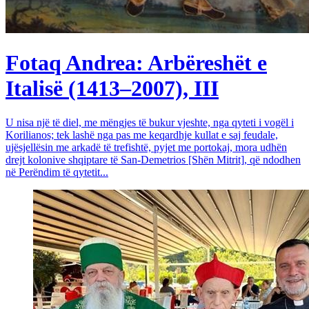
Fotaq Andrea: Arbëreshët e
Italisë (1413–2007), III
U nisa një të diel, me mëngjes të bukur vjeshte, nga qyteti i vogël i
Korilianos; tek lashë nga pas me keqardhje kullat e saj feudale,
ujësjellësin me arkadë të trefishtë, pyjet me portokaj, mora udhën
drejt kolonive shqiptare të San-Demetrios [Shën Mitrit], që ndodhen
në Perëndim të qytetit...