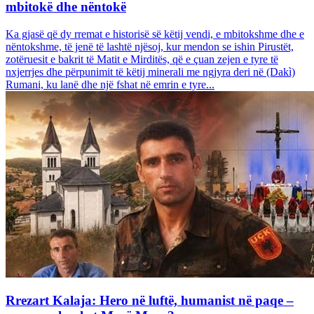
mbitokë dhe nëntokë
Ka gjasë që dy rremat e historisë së këtij vendi, e mbitokshme dhe e
nëntokshme, të jenë të lashtë njësoj, kur mendon se ishin Pirustët,
zotëruesit e bakrit të Matit e Mirditës, që e çuan zejen e tyre të
nxjerrjes dhe përpunimit të këtij minerali me ngjyra deri në (Dakì)
Rumani, ku lanë dhe një fshat në emrin e tyre...
Rrezart Kalaja: Hero në luftë, humanist në paqe –