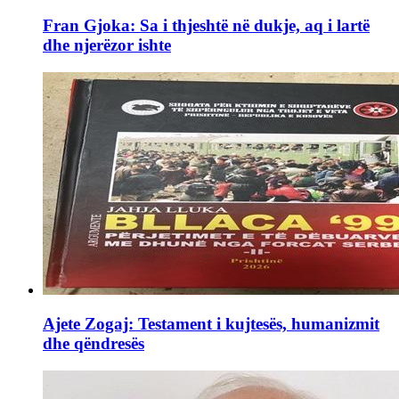
Fran Gjoka: Sa i thjeshtë në dukje, aq i lartë
dhe njerëzor ishte
Ajete Zogaj: Testament i kujtesës, humanizmit
dhe qëndresës