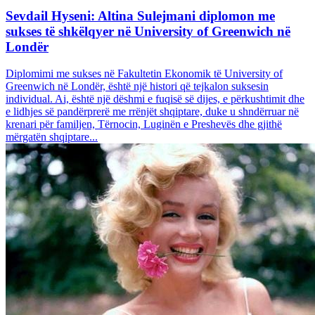
Sevdail Hyseni: Altina Sulejmani diplomon me
sukses të shkëlqyer në University of Greenwich në
Londër
Diplomimi me sukses në Fakultetin Ekonomik të University of
Greenwich në Londër, është një histori që tejkalon suksesin
individual. Ai, është një dëshmi e fuqisë së dijes, e përkushtimit dhe
e lidhjes së pandërprerë me rrënjët shqiptare, duke u shndërruar në
krenari për familjen, Tërnocin, Luginën e Preshevës dhe gjithë
mërgatën shqiptare...