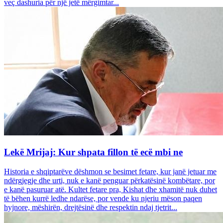
veç dashuria për një jetë mërgimtar...
Lekë Mrijaj: Kur shpata fillon të ecë mbi ne
Historia e shqiptarëve dëshmon se besimet fetare, kur janë jetuar me
ndërgjegje dhe urti, nuk e kanë penguar përkatësinë kombëtare, por
e kanë pasuruar atë. Kultet fetare pra, Kishat dhe xhamitë nuk duhet
të bëhen kurrë ledhe ndarëse, por vende ku njeriu mëson paqen
hyjnore, mëshirën, drejtësinë dhe respektin ndaj tjetrit...