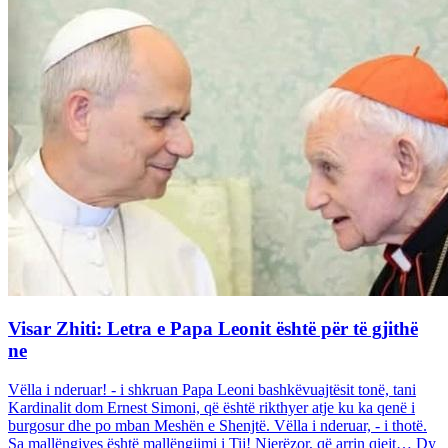
Visar Zhiti: Letra e Papa Leonit është për të gjithë
ne
Vëlla i nderuar! - i shkruan Papa Leoni bashkëvuajtësit tonë, tani
Kardinalit dom Ernest Simoni, që është rikthyer atje ku ka qenë i
burgosur dhe po mban Meshën e Shenjtë. Vëlla i nderuar, - i thotë.
Sa mallëngjyes është mallëngjimi i Tij! Njerëzor, që arrin qiejt… Dy