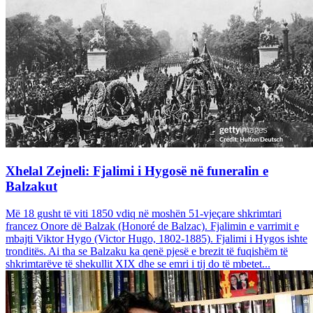
Xhelal Zejneli: Fjalimi i Hygosë në funeralin e
Balzakut
Më 18 gusht të viti 1850 vdiq në moshën 51-vjeçare shkrimtari
francez Onore dë Balzak (Honoré de Balzac). Fjalimin e varrimit e
mbajti Viktor Hygo (Victor Hugo, 1802-1885). Fjalimi i Hygos ishte
tronditës. Ai tha se Balzaku ka qenë pjesë e brezit të fuqishëm të
shkrimtarëve të shekullit XIX dhe se emri i tij do të mbetet...