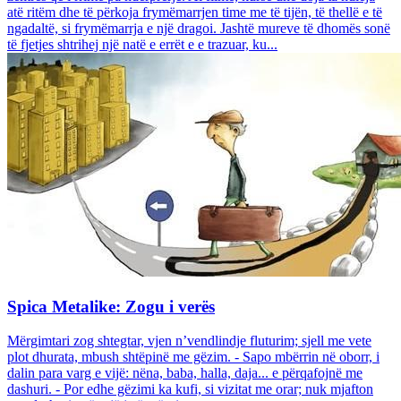
atë ritëm dhe të përkoja frymëmarrjen time me të tijën, të thellë e të
ngadaltë, si frymëmarrja e një dragoi. Jashtë mureve të dhomës sonë
të fjetjes shtrihej një natë e errët e e trazuar, ku...
Spica Metalike: Zogu i verës
Mërgimtari zog shtegtar, vjen n’vendlindje fluturim; sjell me vete
plot dhurata, mbush shtëpinë me gëzim. - Sapo mbërrin në oborr, i
dalin para varg e vijë: nëna, baba, halla, daja... e përqafojnë me
dashuri. - Por edhe gëzimi ka kufi, si vizitat me orar; nuk mjafton