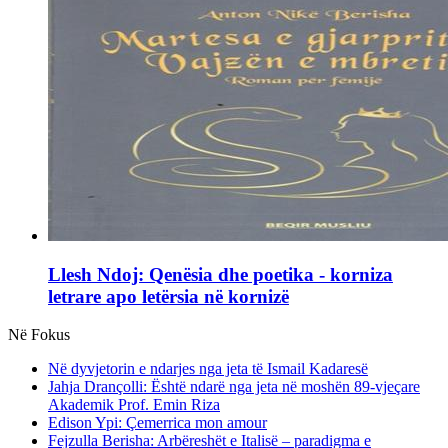
Llesh Ndoj: Qenësia dhe poetika - korniza
letrare apo letërsia në kornizë
Në Fokus
Në dyvjetorin e ndarjes nga jeta të Ismail Kadaresë
Jahja Drançolli: Është ndarë nga jeta në moshën 89-vjeçare
Akademik Prof. Emin Riza
Edison Ypi: Çemerrica mon amour
Fejzulla Berisha: Arbëreshët e Italisë – paradigma e