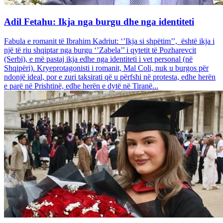
Adil Fetahu: Ikja nga burgu dhe nga identiteti
Fabula e romanit të Ibrahim Kadriut: ‘’Ikja si shpëtim’’, është ikja i
një të riu shqiptar nga burgu ‘’Zabela’’ i qytetit të Pozharevcit
(Serbi), e më pastaj ikja edhe nga identiteti i vet personal (në
Shqipëri). Kryeprotagonisti i romanit, Mal Coli, nuk u burgos për
ndonjë ideal, por e zuri taksirati që u përfshi në protesta, edhe herën
e parë në Prishtinë, edhe herën e dytë në Tiranë...