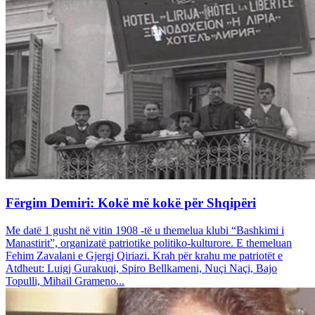
Fërgim Demiri: Kokë më kokë për Shqipëri
Me datë 1 gusht në vitin 1908 -të u themelua klubi “Bashkimi i
Manastirit”, organizatë patriotike politiko-kulturore. E themeluan
Fehim Zavalani e Gjergj Qiriazi. Krah për krahu me patriotët e
Atdheut: Luigj Gurakuqi, Spiro Bellkameni, Nuçi Naçi, Bajo
Topulli, Mihail Grameno...