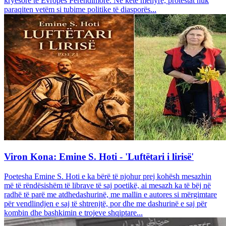
kryesore të Evropës Perëndimore. Në këtë mënyrë, protestat nuk
paraqiten vetëm si tubime politike të diasporës...
Viron Kona: Emine S. Hoti - 'Luftëtari i lirisë'
Poetesha Emine S. Hoti e ka bërë të njohur prej kohësh mesazhin
më të rëndësishëm të librave të saj poetikë, ai mesazh ka të bëj në
radhë të parë me atdhedashurinë, me mallin e autores si mërgimtare
për vendlindjen e saj të shtrenjtë, por dhe me dashurinë e saj për
kombin dhe bashkimin e trojeve shqiptare...