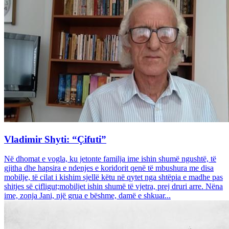
Vladimir Shyti: “Çifuti”
Në dhomat e vogla, ku jetonte familja ime ishin shumë ngushtë, të
gjitha dhe hapsira e ndenjes e koridorit qenë të mbushura me disa
mobilje, të cilat i kishim sjellë këtu në qytet nga shtëpia e madhe pas
shitjes së çifligut;mobiljet ishin shumë të vjetra, prej druri arre. Nëna
ime, zonja Jani, një grua e bëshme, damë e shkuar...