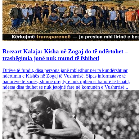
Rrezart Kalaja: Kisha në Zogaj do të ndërtohet –
trashëgimia jonë nuk mund të fshihet!
Ditëve të fundit, disa persona janë mbledhur për ta kundërshtuar
ndërtimin e Kishës në Zogaj të Vushtrrisë. Sipas informatave të
banorëve të zonës, shumë prej tyre nuk njihen si banorë të fshatit,
ndërsa disa thuhet se nuk jetojnë fare në komunën e Vushtrrisë...