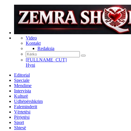
Video
Kontakt
Redaksia
[FULLNAME_CUT]
Hyni
Editorial
Speciale
Mendime
Intervista
Kulturë
Udhëpërshkrim
Faleminderit
Vërtetësi
Përjetësi
Sport
Shtesë