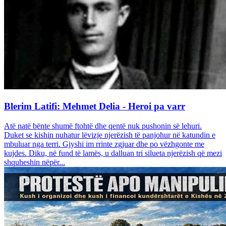
Blerim Latifi: Mehmet Delia - Heroi pa varr
Atë natë bënte shumë ftohtë dhe qentë nuk pushonin së lehuri.
Duket se kishin nuhatur lëvizje njerëzish të panjohur në katundin e
mbuluar nga terri. Gjyshi im rrinte zgjuar dhe po vëzhgonte me
kujdes. Diku, në fund të lamës, u dalluan tri silueta njerëzish që mezi
shquheshin nëpër...