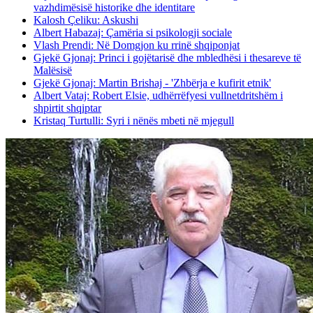
vazhdimësisë historike dhe identitare
Kalosh Çeliku: Askushi
Albert Habazaj: Çamëria si psikologji sociale
Vlash Prendi: Në Domgjon ku rrinë shqiponjat
Gjekë Gjonaj: Princi i gojëtarisë dhe mbledhësi i thesareve të
Malësisë
Gjekë Gjonaj: Martin Brishaj - 'Zhbërja e kufirit etnik'
Albert Vataj: Robert Elsie, udhërrëfyesi vullnetdritshëm i
shpirtit shqiptar
Kristaq Turtulli: Syri i nënës mbeti në mjegull