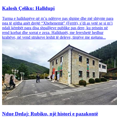
Kalosh Çeliku: Halldupi
Turma e halldupëve që m’u ndërsye pas shpine dhe më shtynte para
nga të gjitha anët drejtë “Xhehenemit” (Ferrit), s’di as vetë se si m’i
ndali këmbët para disa shpalljeve publike pas dere, ku prisnin në
rend korbat dhe sorrat e zeza. Halldupët, me ferexhetë hedhur
krahëve, në vend strukeve leshit të deleve, tirqëve me gajtana...
Ndue Dedaj: Rubiku, një histori e pazakontë