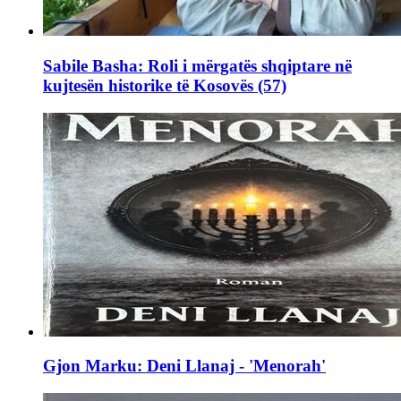
Sabile Basha: Roli i mërgatës shqiptare në
kujtesën historike të Kosovës (57)
Gjon Marku: Deni Llanaj - 'Menorah'