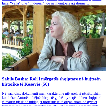
fjalë: “vëlla” dhe “i nderuar”, që na mungojnë aq shumë…
Sabile Basha: Roli i mërgatës shqiptare në kujtesën
historike të Kosovës (56)
Në vazhdim, dokumenti merr karakterin e një apeli të përgjithshëm
kombëtar. Autorët u bëjnë thirrje të gjithë atyre që ndihen shqiptarë
të marrin pjesë në mitingjet protestuese të organizuara në qytetet