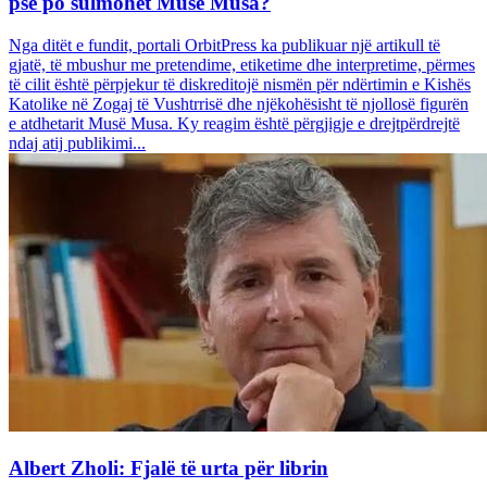
pse po sulmohet Musë Musa?
Nga ditët e fundit, portali OrbitPress ka publikuar një artikull të
gjatë, të mbushur me pretendime, etiketime dhe interpretime, përmes
të cilit është përpjekur të diskreditojë nismën për ndërtimin e Kishës
Katolike në Zogaj të Vushtrrisë dhe njëkohësisht të njollosë figurën
e atdhetarit Musë Musa. Ky reagim është përgjigje e drejtpërdrejtë
ndaj atij publikimi...
Albert Zholi: Fjalë të urta për librin