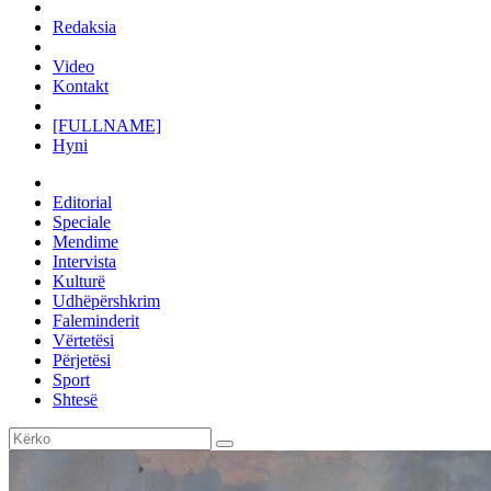
Redaksia
Video
Kontakt
[FULLNAME]
Hyni
Editorial
Speciale
Mendime
Intervista
Kulturë
Udhëpërshkrim
Faleminderit
Vërtetësi
Përjetësi
Sport
Shtesë