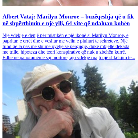
Albert Vataj: Marilyn Monroe – buzëqeshja që u fik
në shpërthimin e një ylli, 64 vite që ndaluan kohën
Një vdekje e denjë për mistikën e një ikonë si Marilyn Monroe, e
papritur, e errët dhe e veshur me velin e pluhurt të sekreteve. Një
fund që la pas më shumë pyetje se përgjigje, duke mbjellë dekada
me trille, hipoteza dhe teori konspirative që nuk u zbehën kurrë.
Edhe në panoramën e saj mortore, ajo vdekje ruajti një shkëlqim të...