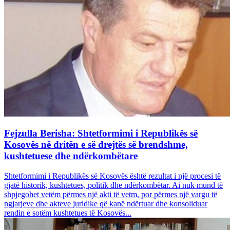
Fejzulla Berisha: Shtetformimi i Republikës së
Kosovës në dritën e së drejtës së brendshme,
kushtetuese dhe ndërkombëtare
Shtetformimi i Republikës së Kosovës është rezultat i një procesi të
gjatë historik, kushtetues, politik dhe ndërkombëtar. Ai nuk mund të
shpjegohet vetëm përmes një akti të vetm, por përmes një vargu të
ngjarjeve dhe akteve juridike që kanë ndërtuar dhe konsoliduar
rendin e sotëm kushtetues të Kosovës...