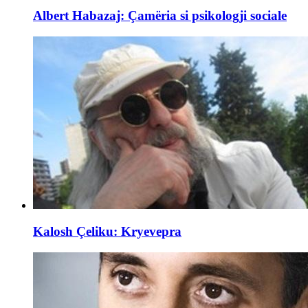
Albert Habazaj: Çamëria si psikologji sociale
Kalosh Çeliku: Kryevepra