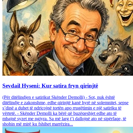
Sevdail Hyseni: Kur satira fryn qirinjtë
(Për ditëlindjen e satirikut Skënder Demolli) - Sot, nuk është
ditëlindje e zakonshme, edhe qirinjtë kanë hyrë në solemnitet, sepse
s’dinë a duhet të ndriçojnë tortën apo rrugëtimin e një satiriku të
vërtetë. - Skënder Demolli ka bërë që buzëqeshjet edhe ato të
mbajnë syzet me ngjyra. Sa më larg t’i dallojnë ato në sipërfaqe, të
shohin më mirë ku fshihet marrëzira...