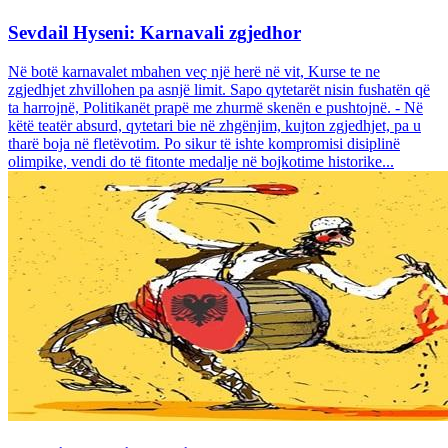
Sevdail Hyseni: Karnavali zgjedhor
Në botë karnavalet mbahen veç një herë në vit, Kurse te ne
zgjedhjet zhvillohen pa asnjë limit. Sapo qytetarët nisin fushatën që
ta harrojnë, Politikanët prapë me zhurmë skenën e pushtojnë. - Në
këtë teatër absurd, qytetari bie në zhgënjim, kujton zgjedhjet, pa u
tharë boja në fletëvotim. Po sikur të ishte kompromisi disiplinë
olimpike, vendi do të fitonte medalje në bojkotime historike...