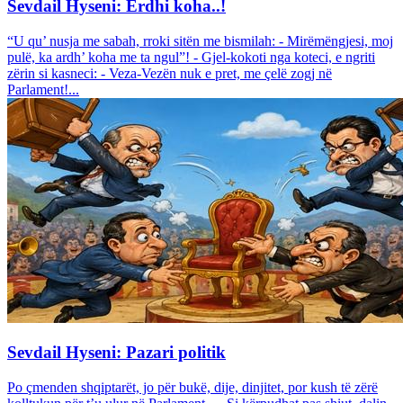
Sevdail Hyseni: Erdhi koha..!
“U qu’ nusja me sabah, rroki sitën me bismilah: - Mirëmëngjesi, moj
pulë, ka ardh’ koha me ta ngul”! - Gjel-kokoti nga koteci, e ngriti
zërin si kasneci: - Veza-Vezën nuk e pret, me çelë zogj në
Parlament!...
Sevdail Hyseni: Pazari politik
Po çmenden shqiptarët, jo për bukë, dije, dinjitet, por kush të zërë