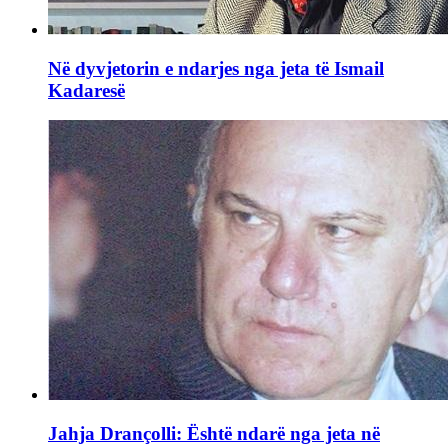
Në dyvjetorin e ndarjes nga jeta të Ismail
Kadaresë
Jahja Drançolli: Është ndarë nga jeta në