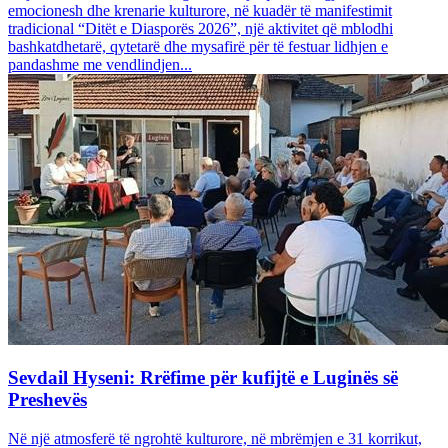
emocionesh dhe krenarie kulturore, në kuadër të manifestimit
tradicional “Ditët e Diasporës 2026”, një aktivitet që mblodhi
bashkatdhetarë, qytetarë dhe mysafirë për të festuar lidhjen e
pandashme me vendlindjen...
Sevdail Hyseni: Rrëfime për kufijtë e Luginës së
Preshevës
Në një atmosferë të ngrohtë kulturore, në mbrëmjen e 31 korrikut,