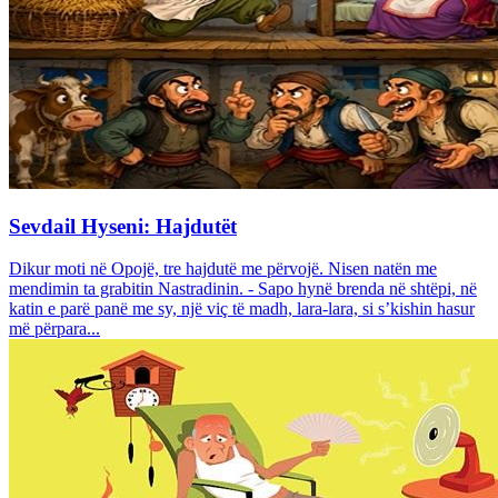
Sevdail Hyseni: Hajdutët
Dikur moti në Opojë, tre hajdutë me përvojë. Nisen natën me
mendimin ta grabitin Nastradinin. - Sapo hynë brenda në shtëpi, në
katin e parë panë me sy, një viç të madh, lara-lara, si s’kishin hasur
më përpara...