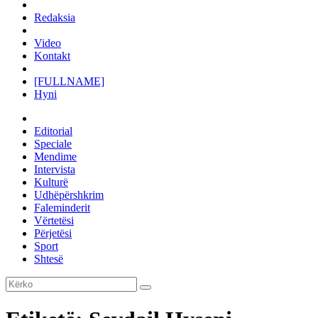
Redaksia
Video
Kontakt
[FULLNAME]
Hyni
Editorial
Speciale
Mendime
Intervista
Kulturë
Udhëpërshkrim
Faleminderit
Vërtetësi
Përjetësi
Sport
Shtesë