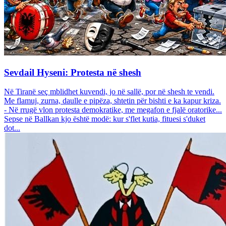
Sevdail Hyseni: Protesta në shesh
Në Tiranë seç mblidhet kuvendi, jo në sallë, por në shesh te vendi.
Me flamuj, zurna, daulle e pipëza, shtetin për bishti e ka kapur kriza.
- Në rrugë vlon protesta demokratike, me megafon e fjalë oratorike...
Sepse në Ballkan kjo është modë: kur s'flet kutia, fituesi s'duket
dot...