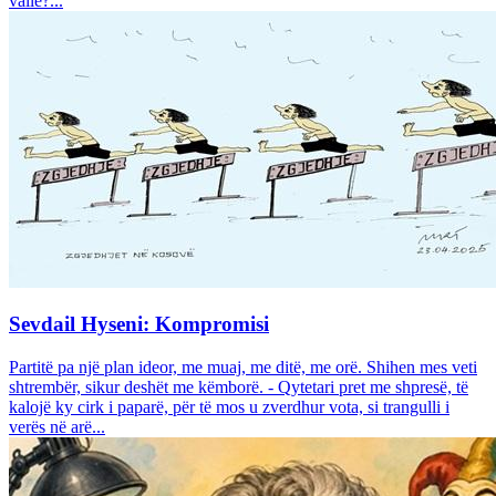
vallë?...
Sevdail Hyseni: Kompromisi
Partitë pa një plan ideor, me muaj, me ditë, me orë. Shihen mes veti
shtrembër, sikur deshët me këmborë. - Qytetari pret me shpresë, të
kalojë ky cirk i paparë, për të mos u zverdhur vota, si trangulli i
verës në arë...