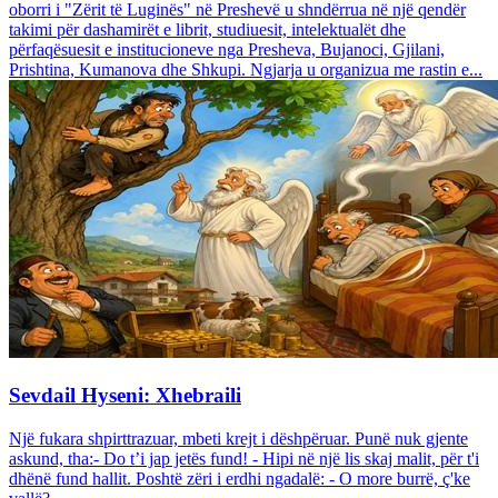
oborri i "Zërit të Luginës" në Preshevë u shndërrua në një qendër
takimi për dashamirët e librit, studiuesit, intelektualët dhe
përfaqësuesit e institucioneve nga Presheva, Bujanoci, Gjilani,
Prishtina, Kumanova dhe Shkupi. Ngjarja u organizua me rastin e...
Sevdail Hyseni: Xhebraili
Një fukara shpirttrazuar, mbeti krejt i dëshpëruar. Punë nuk gjente
askund, tha:- Do t’i jap jetës fund! - Hipi në një lis skaj malit, për t'i
dhënë fund hallit. Poshtë zëri i erdhi ngadalë: - O more burrë, ç'ke