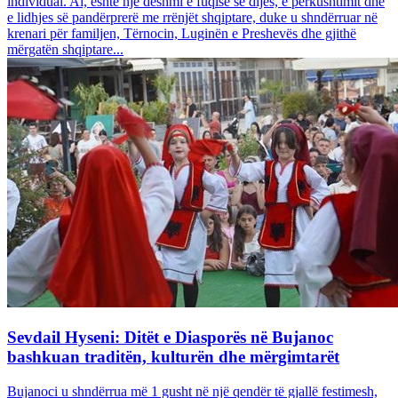
individual. Ai, është një dëshmi e fuqisë së dijes, e përkushtimit dhe
e lidhjes së pandërprerë me rrënjët shqiptare, duke u shndërruar në
krenari për familjen, Tërnocin, Luginën e Preshevës dhe gjithë
mërgatën shqiptare...
Sevdail Hyseni: Ditët e Diasporës në Bujanoc
bashkuan traditën, kulturën dhe mërgimtarët
Bujanoci u shndërrua më 1 gusht në një qendër të gjallë festimesh,