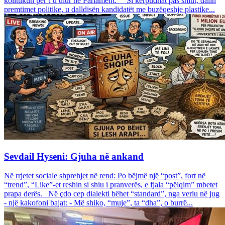
kolltukun për t’u ulur në Parlament. Si kërpudhat pas shiut, dalin
premtimet politike, u dalldisën kandidatët me buzëqeshje plastike...
Sevdail Hyseni: Gjuha në ankand
Në rrjetet sociale shprehjet në rend: Po bëjmë një “post”, fort në
“trend”, “Like”-et reshin si shiu i pranverës, e fjala “pëlqim” mbetet
prapa derës. Në çdo cep dialekti bëhet “standard”, nga veriu në jug
- një kakofoni bajat: - Më shiko, “muje”, ta “dha”, o burrë...