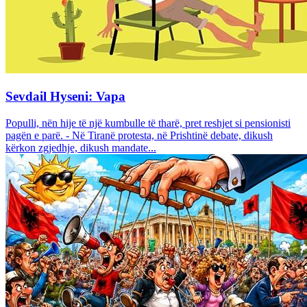
Sevdail Hyseni: Vapa
Populli, nën hije të një kumbulle të tharë, pret reshjet si pensionisti
pagën e parë. - Në Tiranë protesta, në Prishtinë debate, dikush
kërkon zgjedhje, dikush mandate...