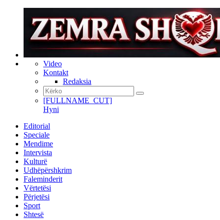
Video
Kontakt
Redaksia
[FULLNAME_CUT]
Hyni
Editorial
Speciale
Mendime
Intervista
Kulturë
Udhëpërshkrim
Faleminderit
Vërtetësi
Përjetësi
Sport
Shtesë