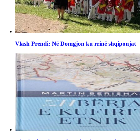
Vlash Prendi: Në Domgjon ku rrinë shqiponjat