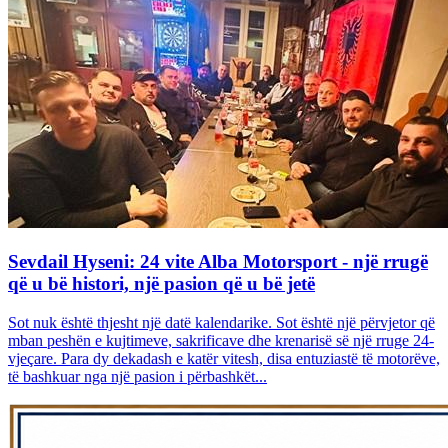
Sevdail Hyseni: 24 vite Alba Motorsport - një rrugë
që u bë histori, një pasion që u bë jetë
Sot nuk është thjesht një datë kalendarike. Sot është një përvjetor që
mban peshën e kujtimeve, sakrificave dhe krenarisë së një rruge 24-
vjeçare. Para dy dekadash e katër vitesh, disa entuziastë të motorëve,
të bashkuar nga një pasion i përbashkët...