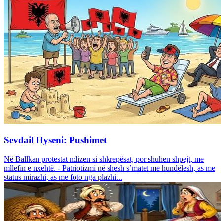
Sevdail Hyseni: Pushimet
Në Ballkan protestat ndizen si shkrepësat, por shuhen shpejt, me
mllefin e nxehtë. - Patriotizmi në shesh s’matet me hundëlesh, as me
status mirazhi, as me foto nga plazhi...