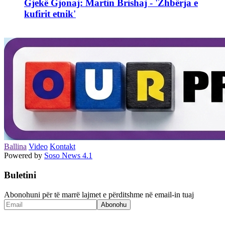
Gjekë Gjonaj: Martin Brishaj - 'Zhbërja e
kufirit etnik'
Ballina
Video
Kontakt
Powered by
Soso News 4.1
Buletini
Abonohuni për të marrë lajmet e përditshme në email-in tuaj
Abonohu