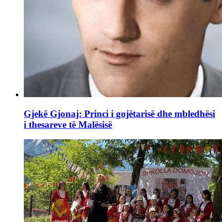
Gjekë Gjonaj: Princi i gojëtarisë dhe mbledhësi
i thesareve të Malësisë