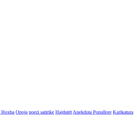
n Hoxha
Opoja
poezi satirike
Hajdutët
Anekdota Popullore
Karikatura