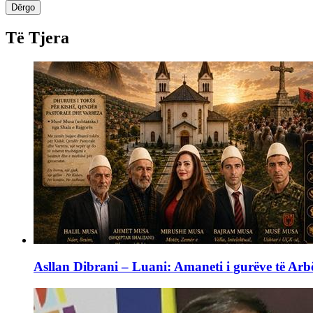
Dërgo
Të Tjera
Asllan Dibrani – Luani: Amaneti i gurëve të Arbë