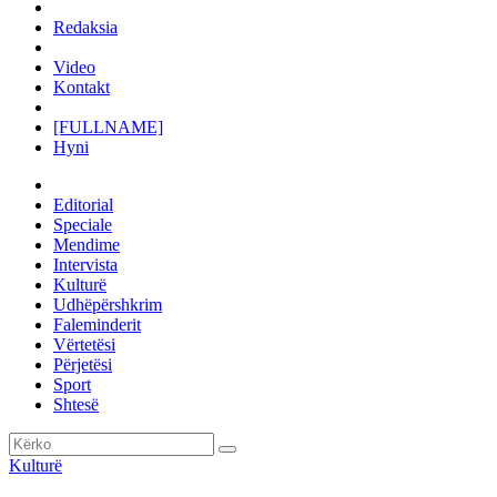
Redaksia
Video
Kontakt
[FULLNAME]
Hyni
Editorial
Speciale
Mendime
Intervista
Kulturë
Udhëpërshkrim
Faleminderit
Vërtetësi
Përjetësi
Sport
Shtesë
Kulturë