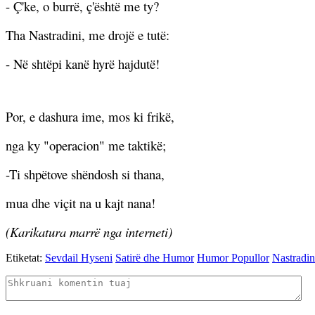
- Ç'ke, o burrë, ç'është me ty?
Tha Nastradini, me drojë e tutë:
- Në shtëpi kanë hyrë hajdutë!
Por, e dashura ime, mos ki frikë,
nga ky "operacion" me taktikë;
-Ti shpëtove shëndosh si thana,
mua dhe viçit na u kajt nana!
(Karikatura marrë nga interneti)
Etiketat:
Sevdail Hyseni
Satirë dhe Humor
Humor Popullor
Nastradi