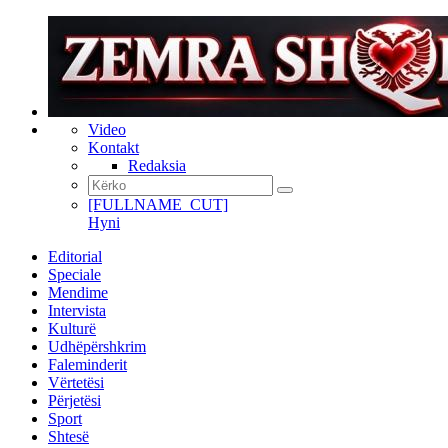
Video
Kontakt
Redaksia
[FULLNAME_CUT]
Hyni
Editorial
Speciale
Mendime
Intervista
Kulturë
Udhëpërshkrim
Faleminderit
Vërtetësi
Përjetësi
Sport
Shtesë