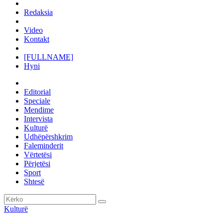
Redaksia
Video
Kontakt
[FULLNAME]
Hyni
Editorial
Speciale
Mendime
Intervista
Kulturë
Udhëpërshkrim
Faleminderit
Vërtetësi
Përjetësi
Sport
Shtesë
Kulturë