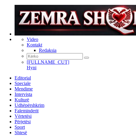
Video
Kontakt
Redaksia
[FULLNAME_CUT]
Hyni
Editorial
Speciale
Mendime
Intervista
Kulturë
Udhëpërshkrim
Faleminderit
Vërtetësi
Përjetësi
Sport
Shtesë