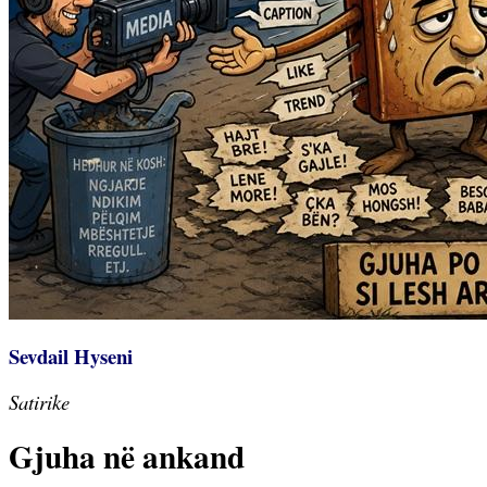
Sevdail Hyseni
Satirike
Gjuha në ankand