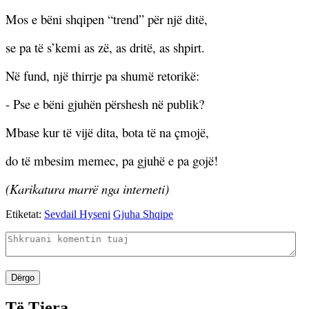
Mos e bëni shqipen “trend” për një ditë,
se pa të s’kemi as zë, as dritë, as shpirt.
Në fund, një thirrje pa shumë retorikë:
- Pse e bëni gjuhën përshesh në publik?
Mbase kur të vijë dita, bota të na çmojë,
do të mbesim memec, pa gjuhë e pa gojë!
(Karikatura marrë nga interneti)
Etiketat:
Sevdail Hyseni
Gjuha Shqipe
Dërgo
Të Tjera