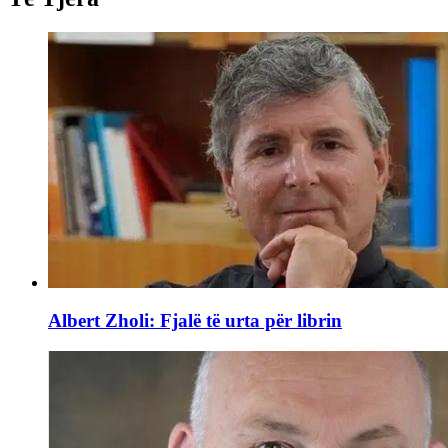
Albert Zholi: Fjalë të urta për librin