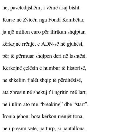
ne, pavetëdijshëm, i vëmë asaj bisht.
Kurse në Zvicër, nga Fondi Kombëtar,
ja një milion euro për ilirikun shqiptar,
kërkojnë rrënjët e ADN-së në gjuhësi,
për të gërmuar shqipen deri në lashtësi.
Kërkojnë çelësin e humbur të historisë,
ne shkelim fjalët shqip të përditësisë,
ata zbresin në shekuj t’i ngritin më lart,
ne i ulim ato me “breaking” dhe “start”.
Ironia jehon: bota kërkon rrënjët tona,
ne i presim vetë, pa turp, si pantallona.