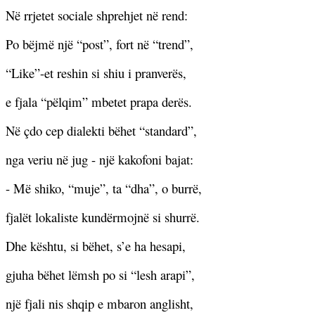
Në rrjetet sociale shprehjet në rend:
Po bëjmë një “post”, fort në “trend”,
“Like”-et reshin si shiu i pranverës,
e fjala “pëlqim” mbetet prapa derës.
Në çdo cep dialekti bëhet “standard”,
nga veriu në jug - një kakofoni bajat:
- Më shiko, “muje”, ta “dha”, o burrë,
fjalët lokaliste kundërmojnë si shurrë.
Dhe kështu, si bëhet, s’e ha hesapi,
gjuha bëhet lëmsh po si “lesh arapi”,
një fjali nis shqip e mbaron anglisht,