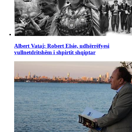
Albert Vataj: Robert Elsie, udhërrëfyesi
vullnetdritshëm i shpirtit shqiptar