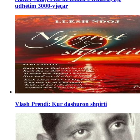
udhëtim 3000-vjeçar
Vlash Prendi: Kur dashuron shpirti