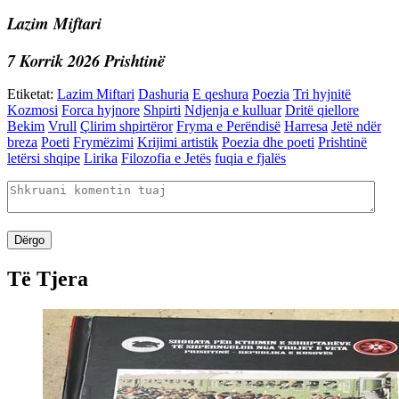
Lazim Miftari
7 Korrik 2026 Prishtinë
Etiketat:
Lazim Miftari
Dashuria
E qeshura
Poezia
Tri hyjnitë
Kozmosi
Forca hyjnore
Shpirti
Ndjenja e kulluar
Dritë qiellore
Bekim
Vrull
Çlirim shpirtëror
Fryma e Perëndisë
Harresa
Jetë ndër
breza
Poeti
Frymëzimi
Krijimi artistik
Poezia dhe poeti
Prishtinë
letërsi shqipe
Lirika
Filozofia e Jetës
fuqia e fjalës
Dërgo
Të Tjera