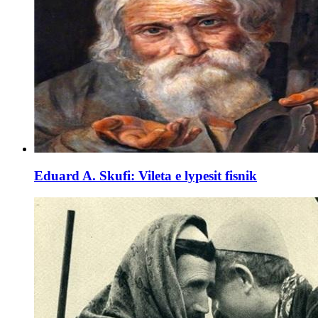
Eduard A. Skufi: Vileta e lypesit fisnik