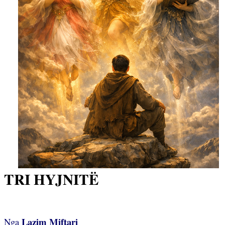
TRI HYJNITË
Lazim Miftari
Nga