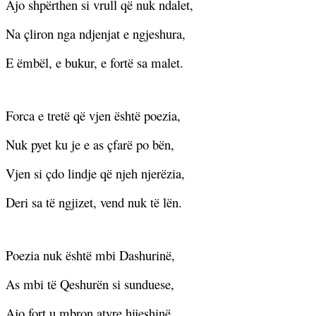
Ajo shpërthen si vrull që nuk ndalet,
Na çliron nga ndjenjat e ngjeshura,
E ëmbël, e bukur, e fortë sa malet.
Forca e tretë që vjen është poezia,
Nuk pyet ku je e as çfarë po bën,
Vjen si çdo lindje që njeh njerëzia,
Deri sa të ngjizet, vend nuk të lën.
Poezia nuk është mbi Dashurinë,
As mbi të Qeshurën si sunduese,
Ajo fort u mbron atyre hijeshinë,