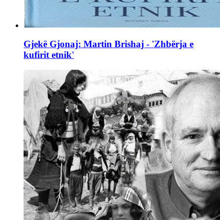
Gjekë Gjonaj: Martin Brishaj - 'Zhbërja e
kufirit etnik'