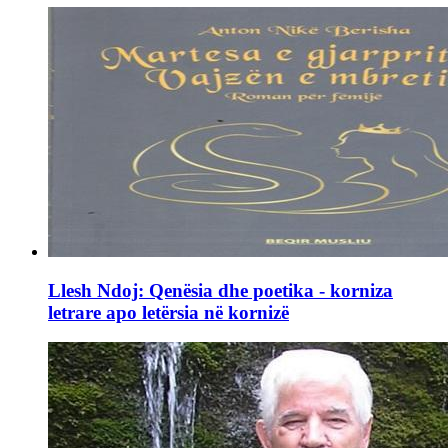
Llesh Ndoj: Qenësia dhe poetika - korniza
letrare apo letërsia në kornizë