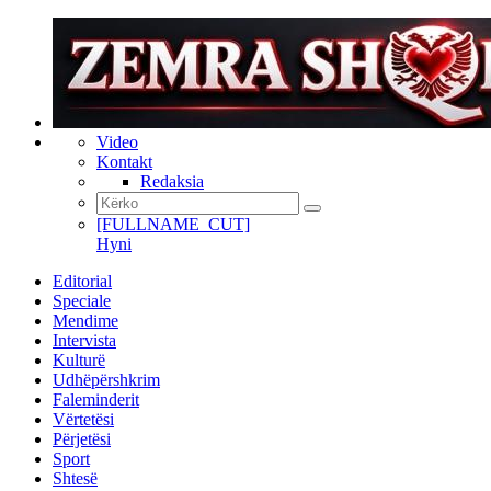
Video
Kontakt
Redaksia
[FULLNAME_CUT]
Hyni
Editorial
Speciale
Mendime
Intervista
Kulturë
Udhëpërshkrim
Faleminderit
Vërtetësi
Përjetësi
Sport
Shtesë