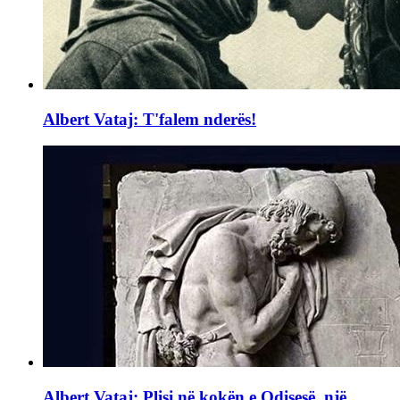
Albert Vataj: T'falem nderës!
Albert Vataj: Plisi në kokën e Odisesë, një