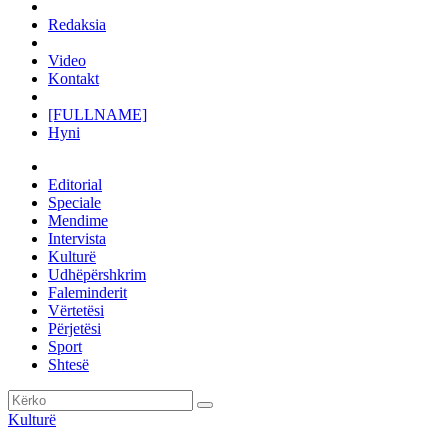
Redaksia
Video
Kontakt
[FULLNAME]
Hyni
Editorial
Speciale
Mendime
Intervista
Kulturë
Udhëpërshkrim
Faleminderit
Vërtetësi
Përjetësi
Sport
Shtesë
Kulturë