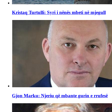
Kristaq Turtulli: Syri i nënës mbeti në mjegull
Gjon Marku: Njeriu që mbante gurin e rrufesë