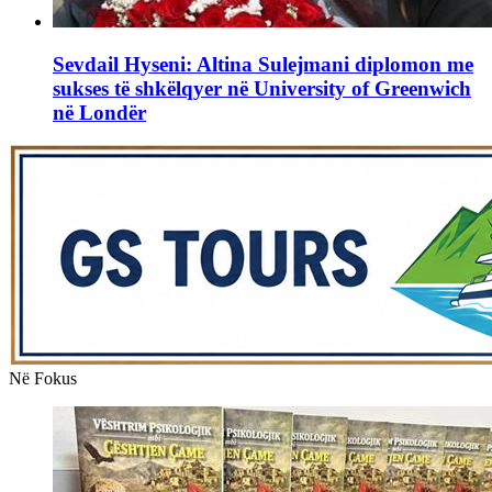
Sevdail Hyseni: Altina Sulejmani diplomon me
sukses të shkëlqyer në University of Greenwich
në Londër
Në Fokus