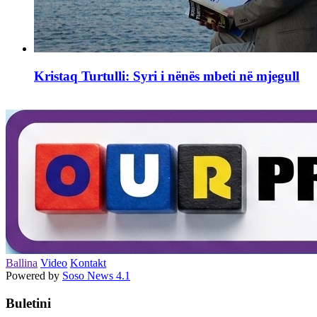
Kristaq Turtulli: Syri i nënës mbeti në mjegull
Ballina
Video
Kontakt
Powered by
Soso News 4.1
Buletini