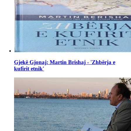
Gjekë Gjonaj: Martin Brishaj - 'Zhbërja e
kufirit etnik'