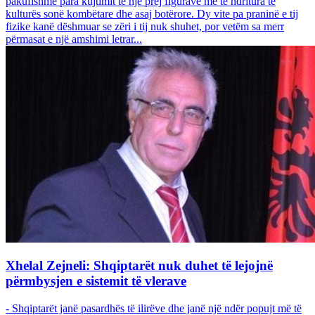
pakufishme para kujtimit të një prej figurave më të ndritura të
kulturës sonë kombëtare dhe asaj botërore. Dy vite pa praninë e tij
fizike kanë dëshmuar se zëri i tij nuk shuhet, por vetëm sa merr
përmasat e një amshimi letrar...
Xhelal Zejneli: Shqiptarët nuk duhet të lejojnë
përmbysjen e sistemit të vlerave
- Shqiptarët janë pasardhës të ilirëve dhe janë një ndër popujt më të