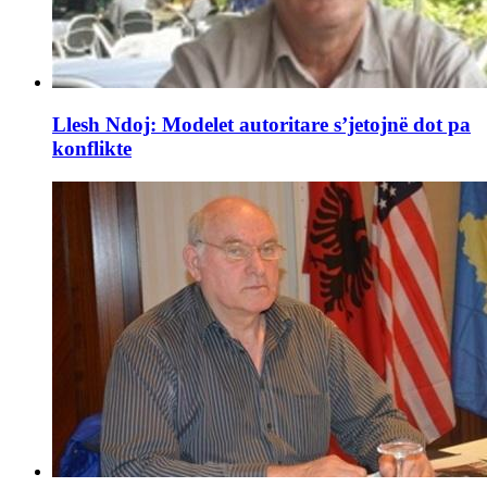
Llesh Ndoj: Modelet autoritare s’jetojnë dot pa
konflikte