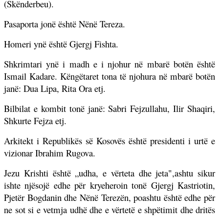
(Skënderbeu).
Pasaporta jonë është Nënë Tereza.
Homeri ynë është Gjergj Fishta.
Shkrimtari ynë i madh e i njohur në mbarë botën është
Ismail Kadare. Këngëtaret tona të njohura në mbarë botën
janë: Dua Lipa, Rita Ora etj.
Bilbilat e kombit tonë janë: Sabri Fejzullahu, Ilir Shaqiri,
Shkurte Fejza etj.
Arkitekt i Republikës së Kosovës është presidenti i urtë e
vizionar Ibrahim Rugova.
Jezu Krishti është „udha, e vërteta dhe jeta",ashtu sikur
ishte njësojë edhe për kryeheroin tonë Gjergj Kastriotin,
Pjetër Bogdanin dhe Nënë Terezën, poashtu është edhe për
ne sot si e vetmja udhë dhe e vërtetë e shpëtimit dhe dritës