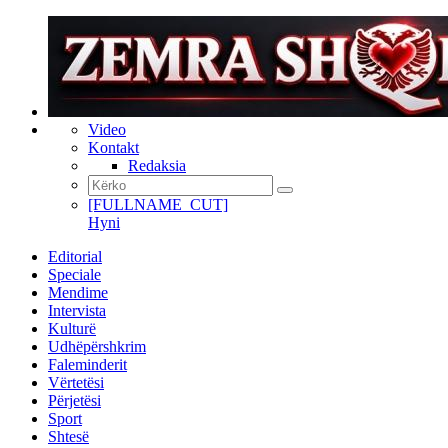
Video
Kontakt
Redaksia
[FULLNAME_CUT]
Hyni
Editorial
Speciale
Mendime
Intervista
Kulturë
Udhëpërshkrim
Faleminderit
Vërtetësi
Përjetësi
Sport
Shtesë