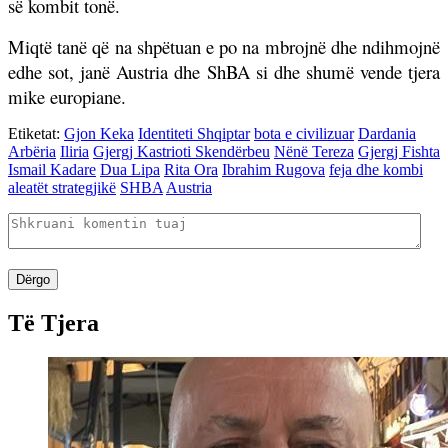
së kombit tonë.
Miqtë tanë që na shpëtuan e po na mbrojnë dhe ndihmojnë
edhe sot, janë Austria dhe ShBA si dhe shumë vende tjera
mike europiane.
Etiketat:
Gjon Keka
Identiteti Shqiptar
bota e civilizuar
Dardania
Arbëria
Iliria
Gjergj Kastrioti Skendërbeu
Nënë Tereza
Gjergj Fishta
Ismail Kadare
Dua Lipa
Rita Ora
Ibrahim Rugova
feja dhe kombi
aleatët strategjikë
SHBA
Austria
Dërgo
Të Tjera