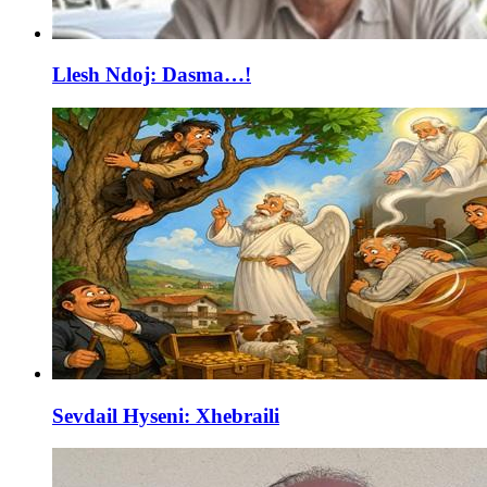
Llesh Ndoj: Dasma…!
Sevdail Hyseni: Xhebraili