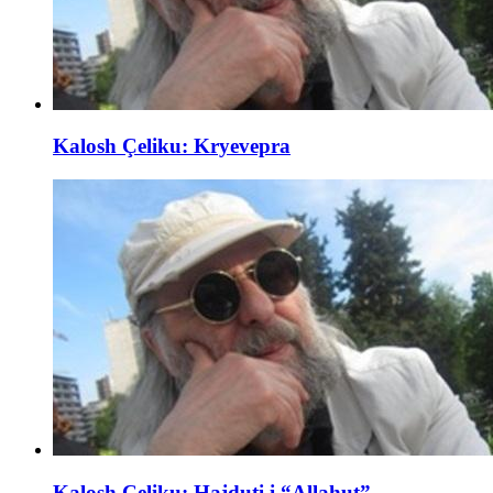
Kalosh Çeliku: Kryevepra
Kalosh Çeliku: Hajduti i “Allahut”