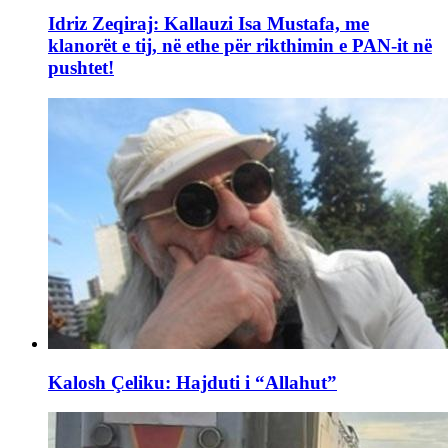
Idriz Zeqiraj: Kallauzi Isa Mustafa, me
klanorët e tij, në ethe për rikthimin e PAN-it në
pushtet!
Kalosh Çeliku: Hajduti i “Allahut”