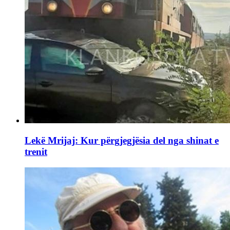
Lekë Mrijaj: Kur përgjegjësia del nga shinat e
trenit