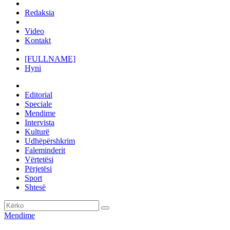
Redaksia
Video
Kontakt
[FULLNAME]
Hyni
Editorial
Speciale
Mendime
Intervista
Kulturë
Udhëpërshkrim
Faleminderit
Vërtetësi
Përjetësi
Sport
Shtesë
Mendime