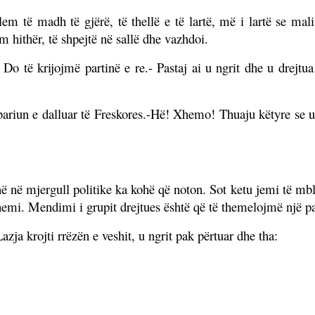
em të madh të gjërë, të thellë e të lartë, më i lartë se mali 
m hithër, të shpejtë në sallë dhe vazhdoi.
Do të krijojmë partinë e re.- Pastaj ai u ngrit dhe u drejtua
ariun e dalluar të Freskores.-Hë! Xhemo! Thuaju këtyre se u
 në mjergull politike ka kohë që noton. Sot ketu jemi të mbl
jihemi. Mendimi i grupit drejtues është që të themelojmë një par
azja krojti rrëzën e veshit, u ngrit pak përtuar dhe tha: