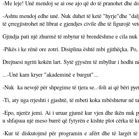
-Me leje! Unë mendoj se ai ose ajo që do të pranohet dhe do t
-Ashtu mendoj edhe unë. Nuk duhet të ketë "hyrje"dhe "dalje
të çrregjistrohet në librat e gjendjes civile dhe të figurojë 
Gjindja pati një zhurmë të mbytur të brendëshme e cila nuk
-Pikës i ke rënë ore zotri. Disiplina është mbi gjithëçka. Po,
Drejtuesi ngriti kokën lart. Sytë gjysëm të mbyllur i hodhi n
...-Unë kam kryer "akademinë e burgut"...
-Nuk
ka nevojë për shpegime të tjera se..-foli ai që bëri pye
-Ti, aty nga rrjeshti i gjashtë, të mbeti koka mbështetur në 
-Epo, njerëz jemi. Ai i uruar gjumë kur vjen dhe ikën nuk 
u shfajsua një meso burrë që fytyrën e kishte plot cërka të k
-Kur të diskutojmë për programin e afërt dhe të largët të pa