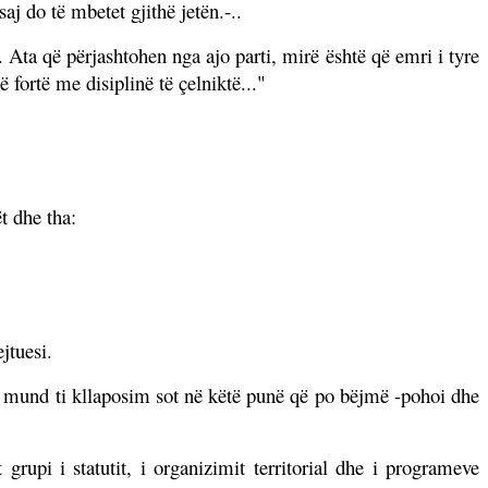
aj do të mbetet gjithë jetën.-..
Ata që përjashtohen nga ajo parti, mirë është që emri i tyre
 fortë me disiplinë të çelniktë..."
t dhe tha:
ejtuesi.
t mund ti kllaposim sot në këtë punë që po bëjmë -pohoi dhe
 grupi i statutit, i organizimit territorial dhe i programeve