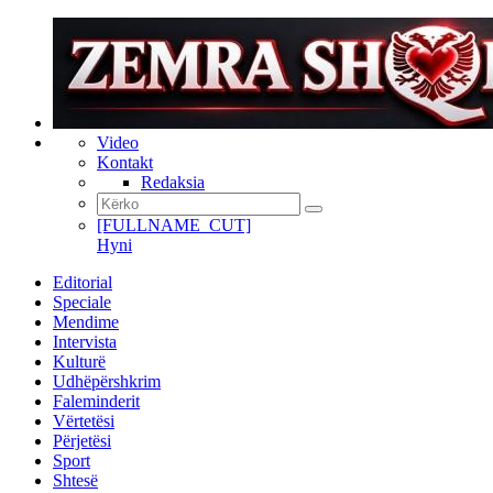
Video
Kontakt
Redaksia
[FULLNAME_CUT]
Hyni
Editorial
Speciale
Mendime
Intervista
Kulturë
Udhëpërshkrim
Faleminderit
Vërtetësi
Përjetësi
Sport
Shtesë