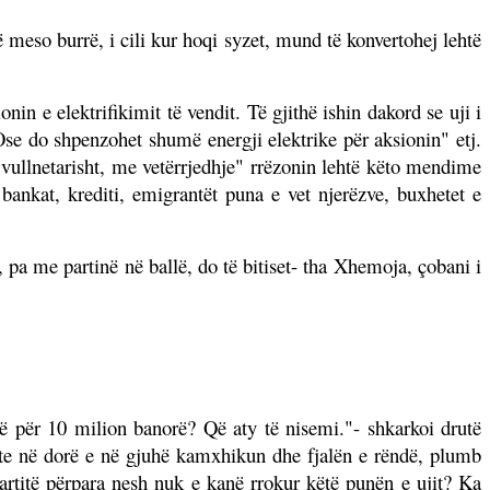
meso burrë, i cili kur hoqi syzet, mund të konvertohej lehtë
nin e elektrifikimit të vendit. Të gjithë ishin dakord se uji i
se do shpenzohet shumë energji elektrike për aksionin" etj.
 vullnetarisht, me vetërrjedhje" rrëzonin lehtë këto mendime
bankat, krediti, emigrantët puna e vet njerëzve, buxhetet e
 pa me partinë në ballë, do të bitiset- tha Xhemoja, çobani i
jnë për 10 milion banorë? Që aty të nisemi."- shkarkoi drutë
shte në dorë e në gjuhë kamxhikun dhe fjalën e rëndë, plumb
artitë përpara nesh nuk e kanë rrokur këtë punën e ujit? Ka