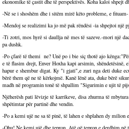
ekonomike të çastit dhe të perspektivës. Koha kaloi shpejt dh
-Në se i shoshëm dhe i sitëm mirë këto probleme, e fituam- f
-Mendoj se realizimi ka jo më pak rëndësi -ia shpejtoi një pj
-Ti zotri, mos hyrë si daullja në mes të sazeve.-mori një dac
pa dushk.
-Po çfarë të themi
ne? Unë po i bie siç thotë ajo kënga:"Pë
e të flasim drejt, Enver Hoxha kapi arsimin, shëndetësinë, el
hapur e shembur digat. Ky "i gjati",e zuri nga deti duke ec
bërë them që ne të kërkojmë. Kanë lënë ata, duke bërë siku
madh në programin tonë të shpallim "Sigurimin e ujit të pijs
Njëherësh pati lëvizje të karrikeve, disa zhurma të mbytura
shpëtimtar për partinë dhe vendin.
-Po a kemi ujë ne sa të pinë, të lahen e shplahen dy milion e
-Ohu! Ne kemi ujë dhe tepron. Atë që tepron e derdhim në të 