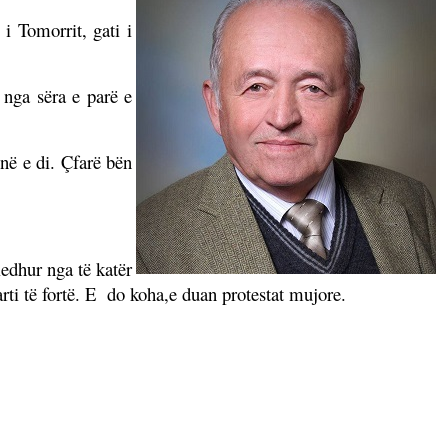
i Tomorrit, gati i
 nga sëra e parë e
në e di. Çfarë bën
edhur nga të katër
ti të fortë. E
do koha,e duan protestat mujore.