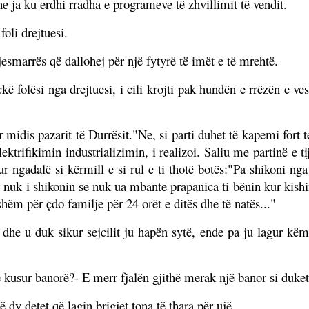
e ja ku erdhi rradha e programeve të zhvillimit të vendit.
oli drejtuesi.
esmarrës që dallohej për një fytyrë të imët e të mrehtë.
kë folësi nga drejtuesi, i cili krojti pak hundën e rrëzën e ve
r midis pazarit të Durrësit."Ne, si parti duhet të kapemi for
ektrifikimin industrializimin, i realizoi. Saliu me partinë e 
ur ngadalë si kërmill e si rul e ti thotë botës:"Pa shikoni n
r nuk i shikonin se nuk ua mbante prapanica ti bënin kur kis
hëm për çdo familje për 24 orët e ditës dhe të natës..."
 dhe u duk sikur sejcilit ju hapën sytë, ende pa ju lagur këmb
 kusur banorë?- E merr fjalën gjithë merak një banor si duket b
dy detet që lagin brigjet tona të thara për ujë.