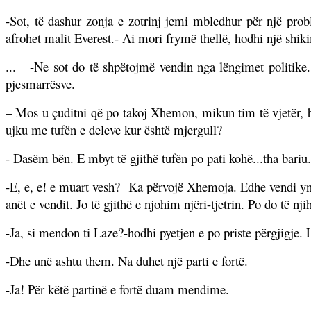
-Sot, të dashur zonja e zotrinj jemi mbledhur për një probl
afrohet malit Everest.- Ai mori frymë thellë, hodhi një shiki
...
-Ne sot do të shpëtojmë vendin nga lëngimet politike. 
pjesmarrësve.
– Mos u çuditni që po takoj Xhemon, mikun tim të vjetër, b
ujku me tufën e deleve kur është mjergull?
- Dasëm bën. E mbyt të gjithë tufën po pati kohë...tha bariu.
-E, e, e! e muart vesh?
Ka përvojë Xhemoja. Edhe vendi ynë
anët e vendit. Jo të gjithë e njohim njëri-tjetrin. Po do të n
-Ja, si mendon ti Laze?-hodhi pyetjen e po priste përgjigje. L
-Dhe unë ashtu them. Na duhet një parti e fortë.
-Ja! Për këtë partinë e fortë duam mendime.