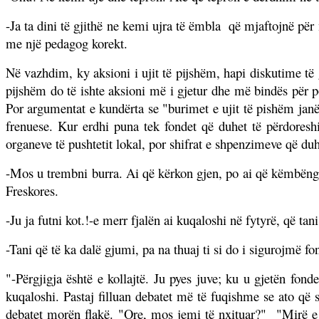
-Ja ta dini të gjithë ne kemi ujra të ëmbla
që mjaftojnë për 
me një pedagog korekt.
Në vazhdim, ky aksioni i ujit të pijshëm, hapi diskutime të gj
pijshëm do të ishte aksioni më i gjetur dhe më bindës për 
Por argumentat e kundërta se "burimet e ujit të pishëm janë
frenuese. Kur erdhi puna tek fondet që duhet të përdoreshi
organeve të pushtetit lokal, por shifrat e shpenzimeve që duh
-Mos u trembni burra. Ai që kërkon gjen, po ai që këmbëngul,
Freskores.
-Ju ja futni kot.!-e merr fjalën ai kuqaloshi në fytyrë, që tani
-Tani që të ka dalë gjumi, pa na thuaj ti si do i sigurojmë f
"-Përgjigja është e kollajtë. Ju pyes juve; ku u gjetën fon
kuqaloshi. Pastaj filluan debatet më të fuqishme se ato që
debatet morën flakë. "Ore, mos jemi të nxituar?"
"Mirë e 