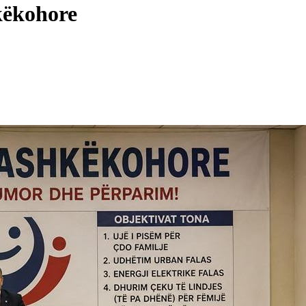
këkohore