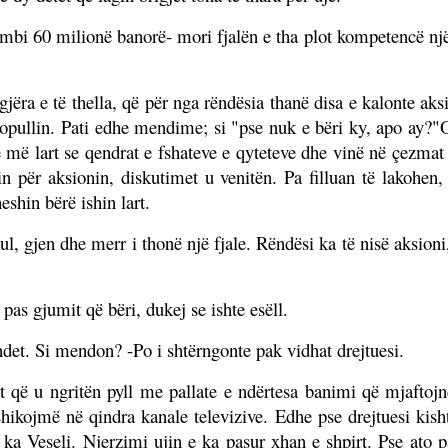
mbi 60 milionë banorë- mori fjalën e tha plot kompetencë një 
ëra e të thella, që për nga rëndësia thanë disa e kalonte aksio
popullin. Pati edhe mendime; si "pse nuk e bëri ky, apo ay?"O
 më lart se qendrat e fshateve e qyteteve dhe vinë në çezmat
n për aksionin, diskutimet u venitën. Pa filluan të lakohen, 
eshin bërë ishin lart.
 gjen dhe merr i thonë një fjale. Rëndësi ka të nisë aksioni,
 pas gjumit që bëri, dukej se ishte esëll.
ondet. Si mendon? -Po i shtërngonte pak vidhat drejtuesi.
det që u ngritën pyll me pallate e ndërtesa banimi që mjafto
 shikojmë në qindra kanale televizive. Edhe pse drejtuesi ki
ka Veseli. Njerzimi ujin e ka pasur xhan e shpirt. Pse ato p