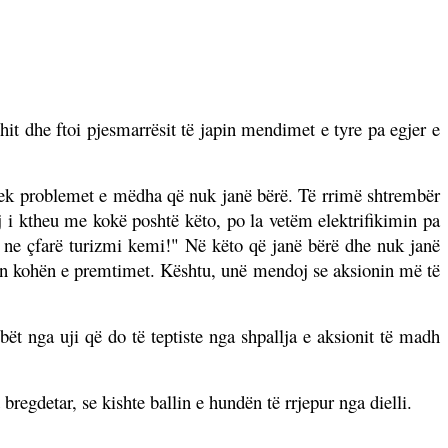
shit dhe ftoi pjesmarrësit të japin mendimet e tyre pa egjer e
t tek problemet e mëdha që nuk janë bërë. Të rrimë shtrembër
tij i ktheu me kokë poshtë këto, po la vetëm elektrifikimin pa
ga ne çfarë turizmi kemi!" Në këto që janë bërë dhe nuk janë
hin kohën e premtimet. Kështu, unë mendoj se aksionin më të
ët nga uji që do të teptiste nga shpallja e aksionit të madh
regdetar, se kishte ballin e hundën të rrjepur nga dielli.