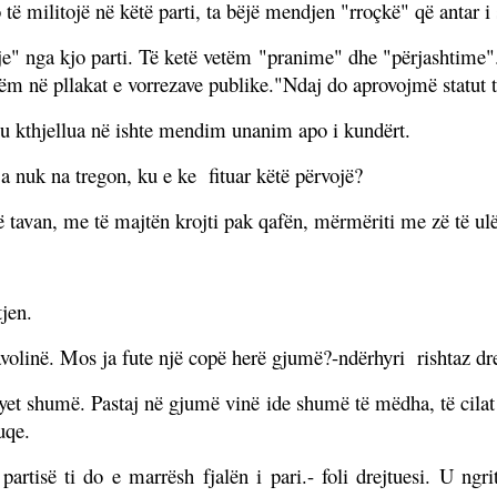
ë militojë në këtë parti, ta bëjë mendjen "rroçkë" që antar i s
" nga kjo parti. Të ketë vetëm "pranime" dhe "përjashtime". 
vetëm në pllakat e vorrezave publike."Ndaj do aprovojmë statut të
 u kthjellua në ishte mendim unanim apo i kundërt.
 a nuk na tregon, ku e ke
fituar këtë përvojë?
ë tavan, me të majtën krojti pak qafën, mërmëriti me zë të ulë
tjen.
tavolinë. Mos ja fute një copë herë gjumë?-ndërhyri
rishtaz dr
pyet shumë. Pastaj në gjumë vinë ide shumë të mëdha, të cila
uqe.
rtisë ti do e marrësh fjalën i pari.- foli drejtuesi. U ngrit