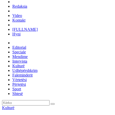
Redaksia
Video
Kontakt
[FULLNAME]
Hyni
Editorial
Speciale
Mendime
Intervista
Kulturë
Udhëpërshkrim
Faleminderit
Vërtetësi
Përjetësi
Sport
Shtesë
Kulturë