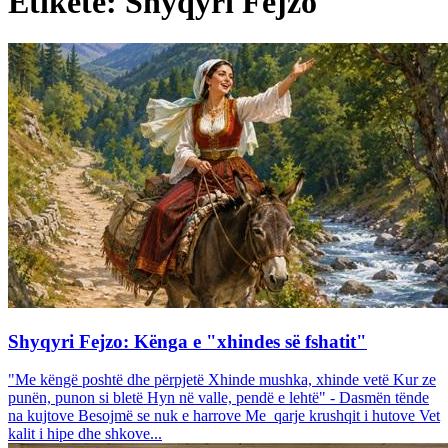
Etiketë: Shyqyri Fejzo
Shyqyri Fejzo: Kënga e "xhindes së fshatit"
"Me këngë poshtë dhe përpjetë Xhinde mushka, xhinde vetë Kur ze
punën, punon si bletë Hyn në valle, pendë e lehtë" - Dasmën tënde
na kujtove Besojmë se nuk e harrove Me qarje krushqit i hutove Vet
kalit i hipe dhe shkove...