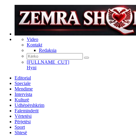
Video
Kontakt
Redaksia
[FULLNAME_CUT]
Hyni
Editorial
Speciale
Mendime
Intervista
Kulturë
Udhëpërshkrim
Faleminderit
Vërtetësi
Përjetësi
Sport
Shtesë