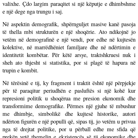
valixhe. Çdo largim paraqitet si një këputje e dhimbshme
e një dege nga trungu i saj.
Në aspektin demografik, shpërnguljet masive kanë pasoja
të thella mbi strukturën e një shoqërie. Ato ndikojnë jo
vetëm në demografinë e një vendi, por edhe në kujtesën
kolektive, në marrëdhëniet familjare dhe në ndërtimin e
identitetit kombëtar. Për këtë arsye, traktshkruesi nuk i
sheh ato thjesht si statistika, por si plagë të hapura në
trupin e kombit.
Në tërësinë e tij, ky fragment i traktit është një përpjekje
për të paraqitur periudhën e pasluftës si një kohë kur
represioni politik u shoqërua me presion ekonomik dhe
transformime demografike. Përmes një gjuhe të mbushur
me dhimbje, simbolikë dhe kujtesë historike, autori
ndërton figurën e një populli që, sipas tij, jo vetëm u privua
nga të drejtat politike, por u përball edhe me sfida që
prekën vetë themelin e ekzistencës së tij ekonomike dhe