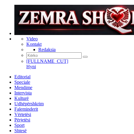
Video
Kontakt
Redaksia
[FULLNAME_CUT]
Hyni
Editorial
Speciale
Mendime
Intervista
Kulturë
Udhëpërshkrim
Faleminderit
Vërtetësi
Përjetësi
Sport
Shtesë