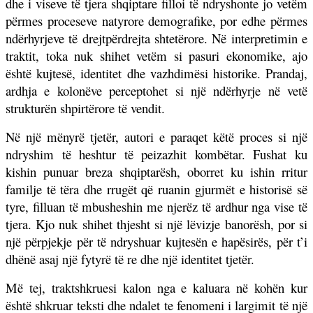
dhe i viseve të tjera shqiptare filloi të ndryshonte jo vetëm
përmes proceseve natyrore demografike, por edhe përmes
ndërhyrjeve të drejtpërdrejta shtetërore. Në interpretimin e
traktit, toka nuk shihet vetëm si pasuri ekonomike, ajo
është kujtesë, identitet dhe vazhdimësi historike. Prandaj,
ardhja e kolonëve perceptohet si një ndërhyrje në vetë
strukturën shpirtërore të vendit.
Në një mënyrë tjetër, autori e paraqet këtë proces si një
ndryshim të heshtur të peizazhit kombëtar. Fushat ku
kishin punuar breza shqiptarësh, oborret ku ishin rritur
familje të tëra dhe rrugët që ruanin gjurmët e historisë së
tyre, filluan të mbusheshin me njerëz të ardhur nga vise të
tjera. Kjo nuk shihet thjesht si një lëvizje banorësh, por si
një përpjekje për të ndryshuar kujtesën e hapësirës, për t’i
dhënë asaj një fytyrë të re dhe një identitet tjetër.
Më tej, traktshkruesi kalon nga e kaluara në kohën kur
është shkruar teksti dhe ndalet te fenomeni i largimit të një