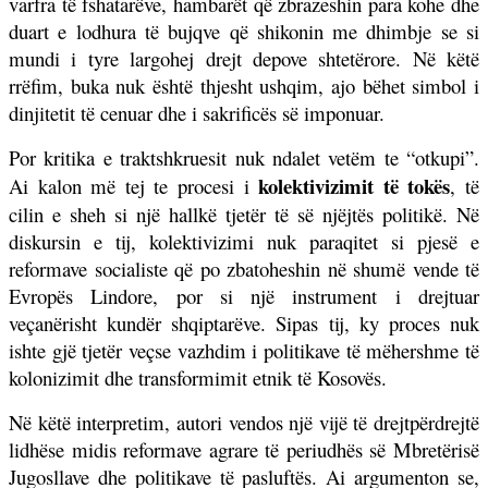
varfra të fshatarëve, hambarët që zbrazeshin para kohe dhe
duart e lodhura të bujqve që shikonin me dhimbje se si
mundi i tyre largohej drejt depove shtetërore. Në këtë
rrëfim, buka nuk është thjesht ushqim, ajo bëhet simbol i
dinjitetit të cenuar dhe i sakrificës së imponuar.
Por kritika e traktshkruesit nuk ndalet vetëm te “otkupi”.
kolektivizimit të tokës
Ai kalon më tej te procesi i
, të
cilin e sheh si një hallkë tjetër të së njëjtës politikë. Në
diskursin e tij, kolektivizimi nuk paraqitet si pjesë e
reformave socialiste që po zbatoheshin në shumë vende të
Evropës Lindore, por si një instrument i drejtuar
veçanërisht kundër shqiptarëve. Sipas tij, ky proces nuk
ishte gjë tjetër veçse vazhdim i politikave të mëhershme të
kolonizimit dhe transformimit etnik të Kosovës.
Në këtë interpretim, autori vendos një vijë të drejtpërdrejtë
lidhëse midis reformave agrare të periudhës së Mbretërisë
Jugosllave dhe politikave të pasluftës. Ai argumenton se,