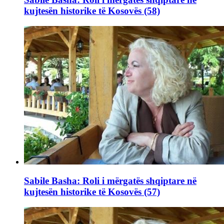
kujtesën historike të Kosovës (58)
Sabile Basha: Roli i mërgatës shqiptare në
kujtesën historike të Kosovës (57)