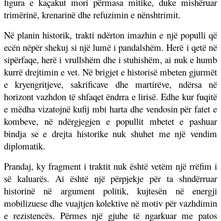
figura e kaçakut mori përmasa mitike, duke mishëruar
trimërinë, krenarinë dhe refuzimin e nënshtrimit.
Në planin historik, trakti ndërton imazhin e një populli që
ecën nëpër shekuj si një lumë i pandalshëm. Herë i qetë në
sipërfaqe, herë i vrullshëm dhe i stuhishëm, ai nuk e humb
kurrë drejtimin e vet. Në brigjet e historisë mbeten gjurmët
e kryengritjeve, sakrificave dhe martirëve, ndërsa në
horizont vazhdon të shfaqet ëndrra e lirisë. Edhe kur fuqitë
e mëdha vizatojnë kufij mbi harta dhe vendosin për fatet e
kombeve, në ndërgjegjen e popullit mbetet e pashuar
bindja se e drejta historike nuk shuhet me një vendim
diplomatik.
Prandaj, ky fragment i traktit nuk është vetëm një rrëfim i
së kaluarës. Ai është një përpjekje për ta shndërruar
historinë në argument politik, kujtesën në energji
mobilizuese dhe vuajtjen kolektive në motiv për vazhdimin
e rezistencës. Përmes një gjuhe të ngarkuar me patos