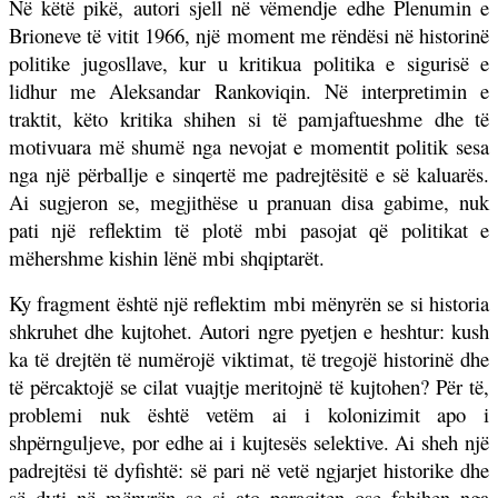
Në këtë pikë, autori sjell në vëmendje edhe Plenumin e
Brioneve të vitit 1966, një moment me rëndësi në historinë
politike jugosllave, kur u kritikua politika e sigurisë e
lidhur me Aleksandar Rankoviqin. Në interpretimin e
traktit, këto kritika shihen si të pamjaftueshme dhe të
motivuara më shumë nga nevojat e momentit politik sesa
nga një përballje e sinqertë me padrejtësitë e së kaluarës.
Ai sugjeron se, megjithëse u pranuan disa gabime, nuk
pati një reflektim të plotë mbi pasojat që politikat e
mëhershme kishin lënë mbi shqiptarët.
Ky fragment është një reflektim mbi mënyrën se si historia
shkruhet dhe kujtohet. Autori ngre pyetjen e heshtur: kush
ka të drejtën të numërojë viktimat, të tregojë historinë dhe
të përcaktojë se cilat vuajtje meritojnë të kujtohen? Për të,
problemi nuk është vetëm ai i kolonizimit apo i
shpërnguljeve, por edhe ai i kujtesës selektive. Ai sheh një
padrejtësi të dyfishtë: së pari në vetë ngjarjet historike dhe
së dyti në mënyrën se si ato paraqiten ose fshihen nga