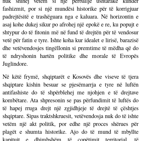
nuk shihej vetëm si një përballje ushtarake kundër
fashizmit, por si një mundësi historike për të korrigjuar
padrejtësitë e trashëguara nga e kaluara. Në horizontin e
asaj kohe dukej sikur po afrohej një epokë e re, ku popujt e
shtypur do të fitonin më në fund të drejtën për të vendosur
vetë për fatin e tyre. Ishte koha kur idealet e lirisë, barazisë
dhe vetëvendosjes tingëllonin si premtime të mëdha që do
të ndryshonin hartën politike dhe morale të Evropës
Juglindore.
Në këtë frymë, shqiptarët e Kosovës dhe viseve të tjera
shqiptare kishin besuar se pjesëmarrja e tyre në luftën
antifashiste do të shpërblehej me njohjen e të drejtave
kombëtare. Ata shpresonin se pas përfundimit të luftës do
të hapej rruga drejt një zgjidhjeje të drejtë të çështjes
shqiptare. Sipas traktshkruesit, vetëvendosja nuk do të ishte
vetëm një akt politik, por edhe një proces shërues për
plagët e shumta historike. Ajo do të mund të mbyllte
kapitujt e dhimbshëm të copëtimit territorial, të