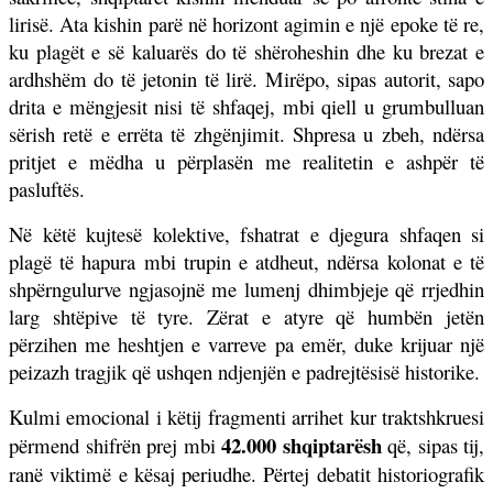
lirisë. Ata kishin parë në horizont agimin e një epoke të re,
ku plagët e së kaluarës do të shëroheshin dhe ku brezat e
ardhshëm do të jetonin të lirë. Mirëpo, sipas autorit, sapo
drita e mëngjesit nisi të shfaqej, mbi qiell u grumbulluan
sërish retë e errëta të zhgënjimit. Shpresa u zbeh, ndërsa
pritjet e mëdha u përplasën me realitetin e ashpër të
pasluftës.
Në këtë kujtesë kolektive, fshatrat e djegura shfaqen si
plagë të hapura mbi trupin e atdheut, ndërsa kolonat e të
shpërngulurve ngjasojnë me lumenj dhimbjeje që rrjedhin
larg shtëpive të tyre. Zërat e atyre që humbën jetën
përzihen me heshtjen e varreve pa emër, duke krijuar një
peizazh tragjik që ushqen ndjenjën e padrejtësisë historike.
Kulmi emocional i këtij fragmenti arrihet kur traktshkruesi
42.000 shqiptarësh
përmend shifrën prej mbi
që, sipas tij,
ranë viktimë e kësaj periudhe. Përtej debatit historiografik