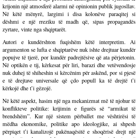
krijonin një atmosferë alarmi në opinionin publik jugosllav.
Në këtë mënyrë, largimi i disa kolonëve paraqitej si
dëshmi e një rreziku të madh që, sipas propagandës
zyrtare, vinte nga shqiptarët.
Autori e kundërshton fuqishëm këtë interpretim. Ai
argumenton se lufta e shqiptarëve nuk ishte drejtuar kundër
popujve të tjerë, por kundër padrejtësive që ata përjetonin.
Në optikën e tij, kërkesat për liri, barazi dhe vetëvendosje
nuk duhej të shiheshin si kërcënim për askënd, por si pjesë
e të drejtave universale që çdo popull ka të drejtë t’i
kërkojë dhe t’i gëzojë.
Në këtë aspekt, hasim një nga mekanizmat më të njohur të
konflikteve politike: krijimin e figurës së “armikut të
brendshëm”. Kur një sistem përballet me vështirësi të
mëdha ekonomike, politike apo ideologjike, ai shpesh
përpiqet t’i kanalizojë pakënaqësitë e shoqërisë drejt një