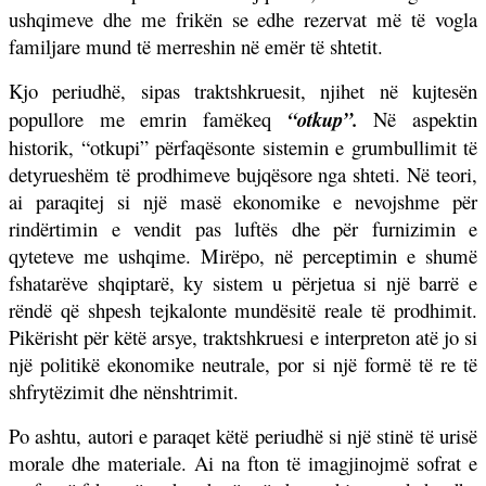
ushqimeve dhe me frikën se edhe rezervat më të vogla
familjare mund të merreshin në emër të shtetit.
Kjo periudhë, sipas traktshkruesit, njihet në kujtesën
popullore me emrin famëkeq
“otkup”
.
Në aspektin
historik, “otkupi” përfaqësonte sistemin e grumbullimit të
detyrueshëm të prodhimeve bujqësore nga shteti. Në teori,
ai paraqitej si një masë ekonomike e nevojshme për
rindërtimin e vendit pas luftës dhe për furnizimin e
qyteteve me ushqime. Mirëpo, në perceptimin e shumë
fshatarëve shqiptarë, ky sistem u përjetua si një barrë e
rëndë që shpesh tejkalonte mundësitë reale të prodhimit.
Pikërisht për këtë arsye, traktshkruesi e interpreton atë jo si
një politikë ekonomike neutrale, por si një formë të re të
shfrytëzimit dhe nënshtrimit.
Po ashtu, autori e paraqet këtë periudhë si një stinë të urisë
morale dhe materiale. Ai na fton të imagjinojmë sofrat e