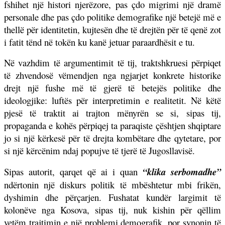
fshihet një histori njerëzore, pas çdo migrimi një dramë
personale dhe pas çdo politike demografike një betejë më e
thellë për identitetin, kujtesën dhe të drejtën për të qenë zot
i fatit tënd në tokën ku kanë jetuar paraardhësit e tu.
Në vazhdim të argumentimit të tij, traktshkruesi përpiqet
të zhvendosë vëmendjen nga ngjarjet konkrete historike
drejt një fushe më të gjerë të betejës politike dhe
ideologjike: luftës për interpretimin e realitetit. Në këtë
pjesë të traktit ai trajton mënyrën se si, sipas tij,
propaganda e kohës përpiqej ta paraqiste çështjen shqiptare
jo si një kërkesë për të drejta kombëtare dhe qytetare, por
si një kërcënim ndaj popujve të tjerë të Jugosllavisë.
Sipas autorit, qarqet që ai i quan
“klika serbomadhe”
ndërtonin një diskurs politik të mbështetur mbi frikën,
dyshimin dhe përçarjen. Fushatat kundër largimit të
kolonëve nga Kosova, sipas tij, nuk kishin për qëllim
vetëm trajtimin e një problemi demografik, por synonin të