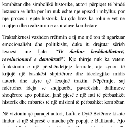
kombëtar dhe simbolikë historike, autori përpiqet të bindë
lexuesin se lufta për liri nuk është një episod i mbyllur, por
një proces i gjatë historik, ku çdo brez ka rolin e vet në
ruajtjen dhe realizimin e aspiratave kombëtare.
Traktshkruesi vazhdon rrëfimin e tij me një ton të ngarkuar
emocionalisht dhe politikisht, duke iu drejtuar sërish
lexuesit me fjalët:
“Të dashur bashkatdhetarë,
revolucionarë e demokratë”
.
Kjo thirrje nuk ka vetëm
funksionin e një përshëndetjeje formale, ajo synon të
krijojë një bashkësi shpirtërore dhe ideologjike midis
autorit dhe atyre që lexojnë traktin. Nëpërmjet saj
ndërtohet ideja se shqiptarët, pavarësisht dallimeve
shoqërore apo politike, janë pjesë e një fati të përbashkët
historik dhe mbartës të një misioni të përbashkët kombëtar.
Në vizionin që paraqet autori, Lufta e Dytë Botërore kishte
lindur si një shpresë e madhe për popujt e Ballkanit. Ajo