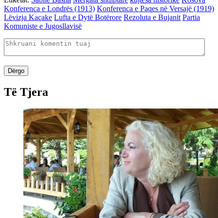
Konferenca e Londrës (1913)
Konferenca e Paqes në Versajë (1919)
Lëvizja Kaçake
Lufta e Dytë Botërore
Rezoluta e Bujanit
Partia
Komuniste e Jugosllavisë
Dërgo
Të Tjera