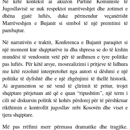
Në këtë kontekst ai akuzon Partinë Komuniste të
Jugosllavisë se nuk respektoi marrëveshjet dhe zotimet e
dhëna gjatë luftës, duke përmendur veçanërisht
Marrëveshjen e Bujanit si simbol të një premtimi të
pambajtur.
Në narrativën e traktit, Konferenca e Bujanit paraqitet si
një moment kur shqiptarëve iu dha shpresa se do të kishin
mundësi të vendosnin vetë për të ardhmen e tyre politike
pas luftës. Për këtë arsye, mosrealizimi i pritjeve të lidhura
me këtë rezolutë interpretohet nga autori si dëshmi e një
politike të dyfishtë dhe e një zhgënjimi të thellë historik.
Ai argumenton se në vend të çlirimit të pritur, trojet
shqiptare përjetuan atë që e quan “ripushtim”, një term i
cili në diskursin politik të kohës përdorej për të përshkruar
rikthimin e kontrollit jugosllav mbi Kosovën dhe viset e
tjera shqiptare.
Më pas rrëfimi merr përmasa dramatike dhe tragjike.