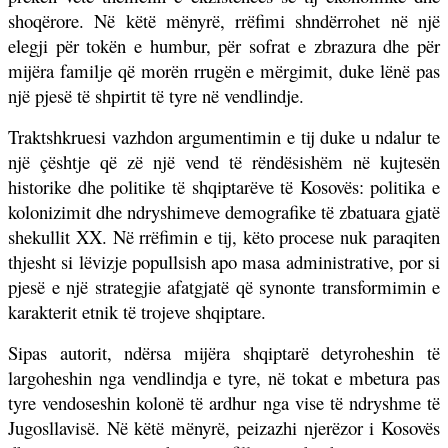
shoqërore. Në këtë mënyrë, rrëfimi shndërrohet në një
elegji për tokën e humbur, për sofrat e zbrazura dhe për
mijëra familje që morën rrugën e mërgimit, duke lënë pas
një pjesë të shpirtit të tyre në vendlindje.
Traktshkruesi vazhdon argumentimin e tij duke u ndalur te
një çështje që zë një vend të rëndësishëm në kujtesën
historike dhe politike të shqiptarëve të Kosovës: politika e
kolonizimit dhe ndryshimeve demografike të zbatuara gjatë
shekullit XX. Në rrëfimin e tij, këto procese nuk paraqiten
thjesht si lëvizje popullsish apo masa administrative, por si
pjesë e një strategjie afatgjatë që synonte transformimin e
karakterit etnik të trojeve shqiptare.
Sipas autorit, ndërsa mijëra shqiptarë detyroheshin të
largoheshin nga vendlindja e tyre, në tokat e mbetura pas
tyre vendoseshin kolonë të ardhur nga vise të ndryshme të
Jugosllavisë. Në këtë mënyrë, peizazhi njerëzor i Kosovës