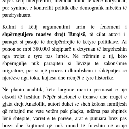
Sipas këtij interpretimi, metodat mund të kenë ndryshuar,
por synimet e kontrollit politik dhe demografik mbetën të
pandryshuara.
Kulmi i këtij argumentimi arrin te fenomeni i
shpërnguljeve masive drejt Turqisë
, të cilat autori i
paraqet si pasojë të drejtpërdrejtë të këtyre politikave. Ai
pohon se mbi 380.000 shqiptarë u detyruan të largoheshin
nga trojet e tyre pas luftës. Në rrëfimin e tij, këto
shpërngulje nuk paraqiten si lëvizje të zakonshme
migratore, por si një proces i dhimbshëm i shkëputjes së
njerëzve nga toka, kujtesa dhe rrënjët e tyre historike.
Në planin analitik, këto largime marrin përmasat e një
eksodi të heshtur. Nëpër stacionet e trenave dhe rrugët e
gjata drejt Anadollit, autori duket se sheh kolona familjesh
që mbajnë me vete vetëm pak plaçka, ndërsa pas shpinës
lënë shtëpitë, varret e të parëve, arat e punuara brez pas
brezi dhe kujtimet që nuk mund të futeshin në asnjë