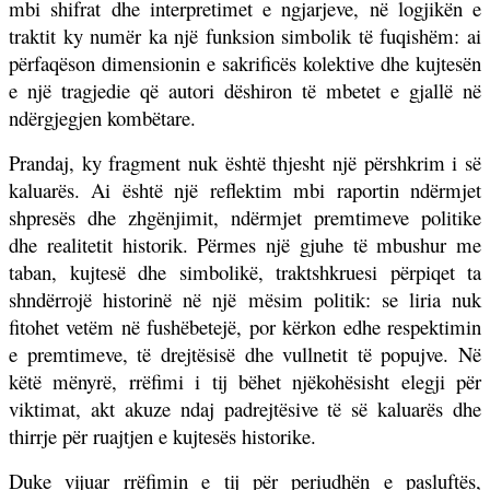
mbi shifrat dhe interpretimet e ngjarjeve, në logjikën e
traktit ky numër ka një funksion simbolik të fuqishëm: ai
përfaqëson dimensionin e sakrificës kolektive dhe kujtesën
e një tragjedie që autori dëshiron të mbetet e gjallë në
ndërgjegjen kombëtare.
Prandaj, ky fragment nuk është thjesht një përshkrim i së
kaluarës. Ai është një reflektim mbi raportin ndërmjet
shpresës dhe zhgënjimit, ndërmjet premtimeve politike
dhe realitetit historik. Përmes një gjuhe të mbushur me
taban, kujtesë dhe simbolikë, traktshkruesi përpiqet ta
shndërrojë historinë në një mësim politik: se liria nuk
fitohet vetëm në fushëbetejë, por kërkon edhe respektimin
e premtimeve, të drejtësisë dhe vullnetit të popujve. Në
këtë mënyrë, rrëfimi i tij bëhet njëkohësisht elegji për
viktimat, akt akuze ndaj padrejtësive të së kaluarës dhe
thirrje për ruajtjen e kujtesës historike.
Duke vijuar rrëfimin e tij për periudhën e pasluftës,