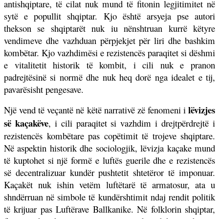
antishqiptare, të cilat nuk mund të fitonin legjitimitet në
sytë e popullit shqiptar. Kjo është arsyeja pse autori
thekson se shqiptarët nuk iu nënshtruan kurrë këtyre
vendimeve dhe vazhduan përpjekjet për liri dhe bashkim
kombëtar. Kjo vazhdimësi e rezistencës paraqitet si dëshmi
e vitalitetit historik të kombit, i cili nuk e pranon
padrejtësinë si normë dhe nuk heq dorë nga idealet e tij,
pavarësisht pengesave.
lëvizjes
Një vend të veçantë në këtë narrativë zë fenomeni i
së kaçakëve
, i cili paraqitet si vazhdim i drejtpërdrejtë i
rezistencës kombëtare pas copëtimit të trojeve shqiptare.
Në aspektin historik dhe sociologjik, lëvizja kaçake mund
të kuptohet si një formë e luftës guerile dhe e rezistencës
së decentralizuar kundër pushtetit shtetëror të imponuar.
Kaçakët nuk ishin vetëm luftëtarë të armatosur, ata u
shndërruan në simbole të kundërshtimit ndaj rendit politik
të krijuar pas Luftërave Ballkanike. Në folklorin shqiptar,