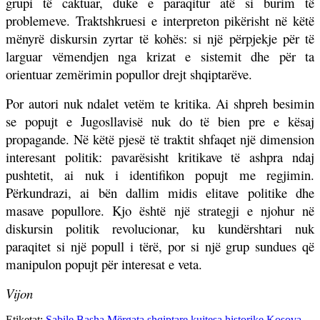
grupi të caktuar, duke e paraqitur atë si burim të
problemeve. Traktshkruesi e interpreton pikërisht në këtë
mënyrë diskursin zyrtar të kohës: si një përpjekje për të
larguar vëmendjen nga krizat e sistemit dhe për ta
orientuar zemërimin popullor drejt shqiptarëve.
Por autori nuk ndalet vetëm te kritika. Ai shpreh besimin
se popujt e Jugosllavisë nuk do të bien pre e kësaj
propagande. Në këtë pjesë të traktit shfaqet një dimension
interesant politik: pavarësisht kritikave të ashpra ndaj
pushtetit, ai nuk i identifikon popujt me regjimin.
Përkundrazi, ai bën dallim midis elitave politike dhe
masave popullore. Kjo është një strategji e njohur në
diskursin politik revolucionar, ku kundërshtari nuk
paraqitet si një popull i tërë, por si një grup sundues që
manipulon popujt për interesat e veta.
Vijon
Etiketat:
Sabile Basha
Mërgata shqiptare
kujtesa historike
Kosova