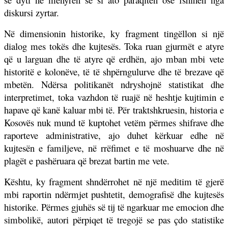
diskursi zyrtar.
Në dimensionin historike, ky fragment tingëllon si një
dialog mes tokës dhe kujtesës. Toka ruan gjurmët e atyre
që u larguan dhe të atyre që erdhën, ajo mban mbi vete
historitë e kolonëve, të të shpërngulurve dhe të brezave që
mbetën. Ndërsa politikanët ndryshojnë statistikat dhe
interpretimet, toka vazhdon të ruajë në heshtje kujtimin e
hapave që kanë kaluar mbi të. Për traktshkruesin, historia e
Kosovës nuk mund të kuptohet vetëm përmes shifrave dhe
raporteve administrative, ajo duhet kërkuar edhe në
kujtesën e familjeve, në rrëfimet e të moshuarve dhe në
plagët e pashëruara që brezat bartin me vete.
Kështu, ky fragment shndërrohet në një meditim të gjerë
mbi raportin ndërmjet pushtetit, demografisë dhe kujtesës
historike. Përmes gjuhës së tij të ngarkuar me emocion dhe
simbolikë, autori përpiqet të tregojë se pas çdo statistike