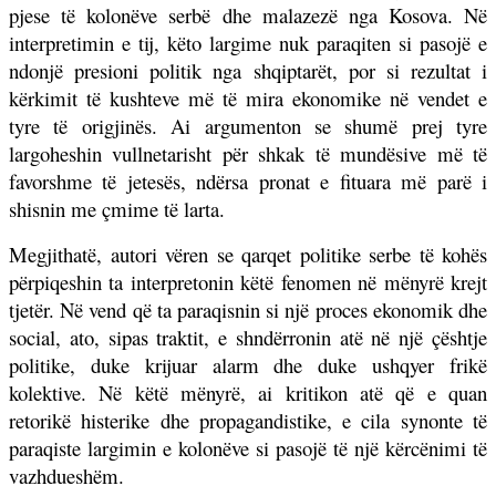
pjese të kolonëve serbë dhe malazezë nga Kosova. Në
interpretimin e tij, këto largime nuk paraqiten si pasojë e
ndonjë presioni politik nga shqiptarët, por si rezultat i
kërkimit të kushteve më të mira ekonomike në vendet e
tyre të origjinës. Ai argumenton se shumë prej tyre
largoheshin vullnetarisht për shkak të mundësive më të
favorshme të jetesës, ndërsa pronat e fituara më parë i
shisnin me çmime të larta.
Megjithatë, autori vëren se qarqet politike serbe të kohës
përpiqeshin ta interpretonin këtë fenomen në mënyrë krejt
tjetër. Në vend që ta paraqisnin si një proces ekonomik dhe
social, ato, sipas traktit, e shndërronin atë në një çështje
politike, duke krijuar alarm dhe duke ushqyer frikë
kolektive. Në këtë mënyrë, ai kritikon atë që e quan
retorikë histerike dhe propagandistike, e cila synonte të
paraqiste largimin e kolonëve si pasojë të një kërcënimi të
vazhdueshëm.