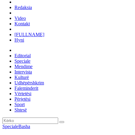
Redaksia
Video
Kontakt
[FULLNAME]
Hyni
Editorial
Speciale
Mendime
Intervista
Kulturë
Udhëpërshkrim
Faleminderit
Vërtetësi
Përjetësi
Sport
Shtesë
Speciale
Basha