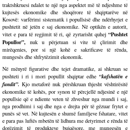
traktshkruesi ndalet te një nga aspektet më të ndjeshme të
kujtesës ekonomike dhe shoqërore të shqiptarëve në
Kosovë: varfërimi sistematik i popullsisë dhe ndërhyrjet e
pushtetit në jetën e saj ekonomike. Në optikën e autorit,
“Pushtet
vitet e para të regjimit të ri, që zyrtarisht quhej
Popullor”
,
nuk u përjetuan si vite të çlirimit dhe
mirëqenies, por si një kohë e sakrificave të rënda,
mungesës dhe shfrytëzimit ekonomik.
Në mënyrë figurative dhe tejet dramatike, ai shkruan se
pushteti i ri i mori popullit shqiptar edhe
“kafshatën e
fundit”
.
Kjo metaforë nuk përshkruan thjesht vështirësitë
ekonomike të kohës, por synon të përcjellë ndjesinë e një
popullsie që e ndiente veten të zhveshur nga mundi i saj,
nga prodhimi i saj dhe nga e drejta për të gëzuar frytet e
punës së vet. Në kujtesën e shumë familjeve fshatare, vitet
e para pas luftës mbetën të lidhura me detyrimet e rënda të
dorëzimit të produkteve bujqësore, me mungesën e