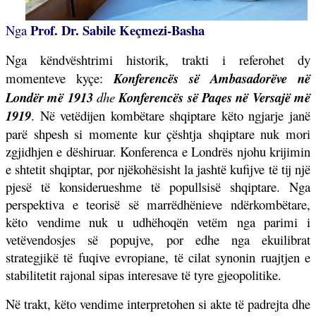
Prof. Dr. Sabile Keçmezi-Basha
Nga
Nga këndvështrimi historik, trakti i referohet dy
momenteve kyçe:
Konferencës së Ambasadorëve në
Londër më 1913
dhe
Konferencës së Paqes në Versajë më
1919
. Në vetëdijen kombëtare shqiptare këto ngjarje janë
parë shpesh si momente kur çështja shqiptare nuk mori
zgjidhjen e dëshiruar. Konferenca e Londrës njohu krijimin
e shtetit shqiptar, por njëkohësisht la jashtë kufijve të tij një
pjesë të konsiderueshme të popullsisë shqiptare. Nga
perspektiva e teorisë së marrëdhënieve ndërkombëtare,
këto vendime nuk u udhëhoqën vetëm nga parimi i
vetëvendosjes së popujve, por edhe nga ekuilibrat
strategjikë të fuqive evropiane, të cilat synonin ruajtjen e
stabilitetit rajonal sipas interesave të tyre gjeopolitike.
Në trakt, këto vendime interpretohen si akte të padrejta dhe