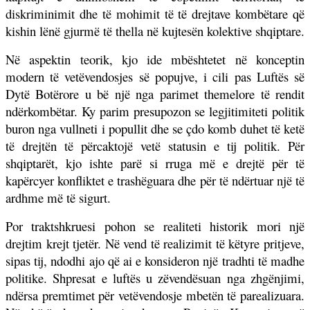
diskriminimit dhe të mohimit të të drejtave kombëtare që
kishin lënë gjurmë të thella në kujtesën kolektive shqiptare.
Në aspektin teorik, kjo ide mbështetet në konceptin
modern të vetëvendosjes së popujve, i cili pas Luftës së
Dytë Botërore u bë një nga parimet themelore të rendit
ndërkombëtar. Ky parim presupozon se legjitimiteti politik
buron nga vullneti i popullit dhe se çdo komb duhet të ketë
të drejtën të përcaktojë vetë statusin e tij politik. Për
shqiptarët, kjo ishte parë si rruga më e drejtë për të
kapërcyer konfliktet e trashëguara dhe për të ndërtuar një të
ardhme më të sigurt.
Por traktshkruesi pohon se realiteti historik mori një
drejtim krejt tjetër. Në vend të realizimit të këtyre pritjeve,
sipas tij, ndodhi ajo që ai e konsideron një tradhti të madhe
politike. Shpresat e luftës u zëvendësuan nga zhgënjimi,
ndërsa premtimet për vetëvendosje mbetën të parealizuara.