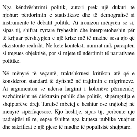
Nga këndvështrimi politik, autori prek një dukuri të
njohur: përdorimin e statistikave dhe të demografisë si
instrumente të debatit politik. Ai ironizon mënyrën se si,
sipas tij, shifrat zyrtare fryheshin dhe interpretoheshin për
të krijuar përshtypjen e një krize më të madhe sesa ajo që
ekzistonte realisht. Në këtë kontekst, numrat nuk paraqiten
si tregues objektivë, por si mjete të ndërtimit të narrativave
politike.
Në mënyrë të veçantë, traktshkruesi kritikon atë që e
konsideron standard të dyfishtë në trajtimin e migrimeve.
Ai argumenton se ndërsa largimi i kolonëve përmendej
vazhdimisht në diskursin publik dhe politik, shpërngulja e
shqiptarëve drejt Turqisë mbetej e heshtur ose trajtohej në
mënyrë sipërfaqësore. Kjo heshtje, sipas tij, përbënte një
padrejtësi të re, sepse fshihte nga kujtesa publike vuajtjet
dhe sakrificat e një pjese të madhe të popullsisë shqiptare.