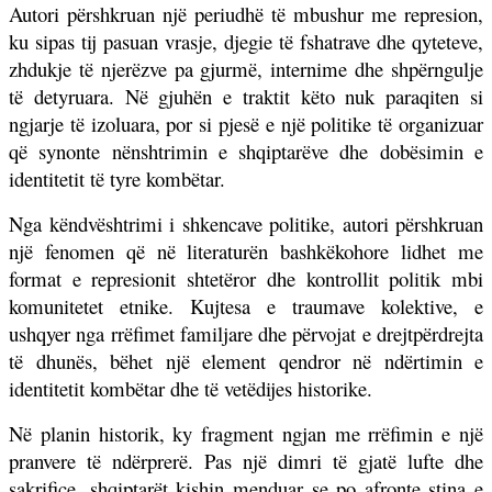
Autori përshkruan një periudhë të mbushur me represion,
ku sipas tij pasuan vrasje, djegie të fshatrave dhe qyteteve,
zhdukje të njerëzve pa gjurmë, internime dhe shpërngulje
të detyruara. Në gjuhën e traktit këto nuk paraqiten si
ngjarje të izoluara, por si pjesë e një politike të organizuar
që synonte nënshtrimin e shqiptarëve dhe dobësimin e
identitetit të tyre kombëtar.
Nga këndvështrimi i shkencave politike, autori përshkruan
një fenomen që në literaturën bashkëkohore lidhet me
format e represionit shtetëror dhe kontrollit politik mbi
komunitetet etnike. Kujtesa e traumave kolektive, e
ushqyer nga rrëfimet familjare dhe përvojat e drejtpërdrejta
të dhunës, bëhet një element qendror në ndërtimin e
identitetit kombëtar dhe të vetëdijes historike.
Në planin historik, ky fragment ngjan me rrëfimin e një
pranvere të ndërprerë. Pas një dimri të gjatë lufte dhe
sakrifice, shqiptarët kishin menduar se po afronte stina e