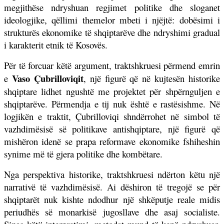
megjithëse ndryshuan regjimet politike dhe sloganet
ideologjike, qëllimi themelor mbeti i njëjtë: dobësimi i
strukturës ekonomike të shqiptarëve dhe ndryshimi gradual
i karakterit etnik të Kosovës.
Për të forcuar këtë argument, traktshkruesi përmend emrin
Vaso Çubrilloviqit
e
, një figurë që në kujtesën historike
shqiptare lidhet ngushtë me projektet për shpërnguljen e
shqiptarëve. Përmendja e tij nuk është e rastësishme. Në
logjikën e traktit, Çubrilloviqi shndërrohet në simbol të
vazhdimësisë së politikave antishqiptare, një figurë që
mishëron idenë se prapa reformave ekonomike fshiheshin
synime më të gjera politike dhe kombëtare.
Nga perspektiva historike, traktshkruesi ndërton këtu një
narrativë të vazhdimësisë. Ai dëshiron të tregojë se për
shqiptarët nuk kishte ndodhur një shkëputje reale midis
periudhës së monarkisë jugosllave dhe asaj socialiste.