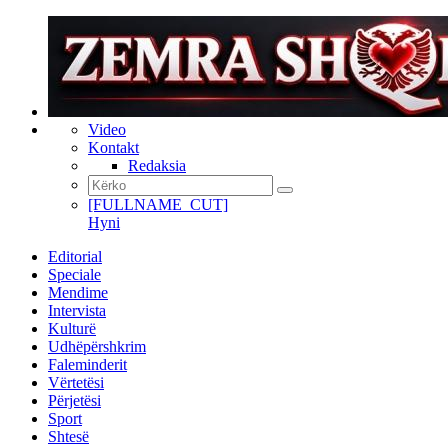
Video
Kontakt
Redaksia
[FULLNAME_CUT]
Hyni
Editorial
Speciale
Mendime
Intervista
Kulturë
Udhëpërshkrim
Faleminderit
Vërtetësi
Përjetësi
Sport
Shtesë