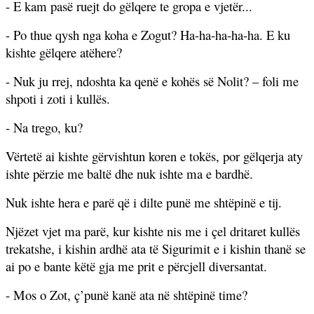
- E kam pasë ruejt do gëlqere te gropa e vjetër...
- Po thue qysh nga koha e Zogut? Ha-ha-ha-ha-ha. E ku
kishte gëlqere atëhere?
- Nuk ju rrej, ndoshta ka qenë e kohës së Nolit? – foli me
shpoti i zoti i kullës.
- Na trego, ku?
Vërtetë ai kishte gërvishtun koren e tokës, por gëlqerja aty
ishte përzie me baltë dhe nuk ishte ma e bardhë.
Nuk ishte hera e parë që i dilte punë me shtëpinë e tij.
Njëzet vjet ma parë, kur kishte nis me i çel dritaret kullës
trekatshe, i kishin ardhë ata të Sigurimit e i kishin thanë se
ai po e bante këtë gja me prit e përcjell diversantat.
- Mos o Zot, ç’punë kanë ata në shtëpinë time?