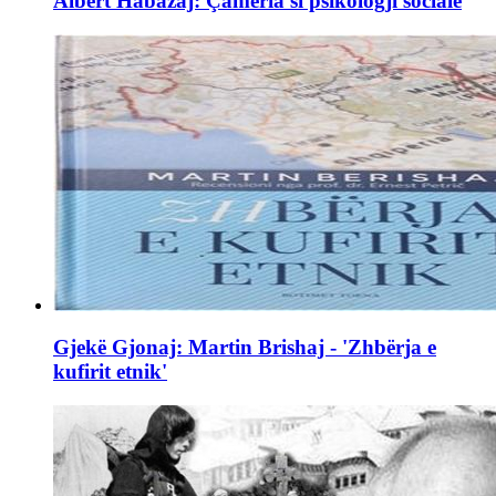
Albert Habazaj: Çamëria si psikologji sociale
Gjekë Gjonaj: Martin Brishaj - 'Zhbërja e
kufirit etnik'