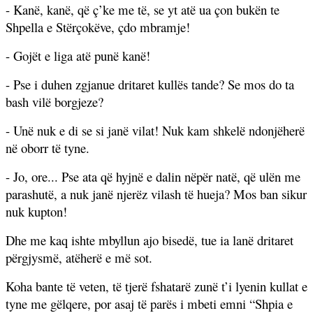
- Kanë, kanë, që ç’ke me të, se yt atë ua çon bukën te
Shpella e Stërçokëve, çdo mbramje!
- Gojët e liga atë punë kanë!
- Pse i duhen zgjanue dritaret kullës tande? Se mos do ta
bash vilë borgjeze?
- Unë nuk e di se si janë vilat! Nuk kam shkelë ndonjëherë
në oborr të tyne.
- Jo, ore... Pse ata që hyjnë e dalin nëpër natë, që ulën me
parashutë, a nuk janë njerëz vilash të hueja? Mos ban sikur
nuk kupton!
Dhe me kaq ishte mbyllun ajo bisedë, tue ia lanë dritaret
përgjysmë, atëherë e më sot.
Koha bante të veten, të tjerë fshatarë zunë t’i lyenin kullat e
tyne me gëlqere, por asaj të parës i mbeti emni “Shpia e