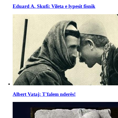
Eduard A. Skufi: Vileta e lypesit fisnik
Albert Vataj: T'falem nderës!