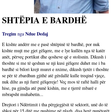
SHTËPIA E BARDHË
Tregim
Ndue Dedaj
nga
E kishte andërr me e pasë shtëpinë të bardhë, por nuk
kishte mujt me gjet gëlqere, me e lye kullën nga të katër
anët, përveç portikut dhe qosheve që e stolisnin. Dikush i
thoshte si me të qeshun se nji kusi gëlqere duhet me i ba
bardhë si bilori krejt muret e nxime, dikush tjetër i thoshte
se për të zbardhun gjithë atë gërdallë kulle treqind vjeçe,
nuk dilte as nji furrë gëlqereje! Veç mos të raftë halli për
hise, pa gjindja atë punë kishin, me e tjerrë mbarë e
mbrapsht muhabetin...
Drejtori i Ndërtimit i tha përgjegjësit të sektorit, unë do të
shkoj për 15 ditë me pushime në plazh, disa herë punëtorët