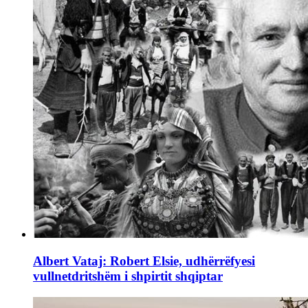
Albert Vataj: Robert Elsie, udhërrëfyesi
vullnetdritshëm i shpirtit shqiptar