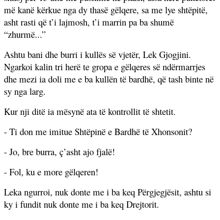
më kanë kërkue nga dy thasë gëlqere, sa me lye shtëpitë,
asht rasti që t’i lajmosh, t’i marrin pa ba shumë
“zhurmë...”
Ashtu bani dhe burri i kullës së vjetër, Lek Gjogjini.
Ngarkoi kalin tri herë te gropa e gëlqeres së ndërmarrjes
dhe mezi ia doli me e ba kullën të bardhë, që tash binte në
sy nga larg.
Kur nji ditë ia mësynë ata të kontrollit të shtetit.
- Ti don me imitue Shtëpinë e Bardhë të Xhonsonit?
- Jo, bre burra, ç’asht ajo fjalë!
- Fol, ku e more gëlqeren!
Leka ngurroi, nuk donte me i ba keq Përgjegjësit, ashtu si
ky i fundit nuk donte me i ba keq Drejtorit.