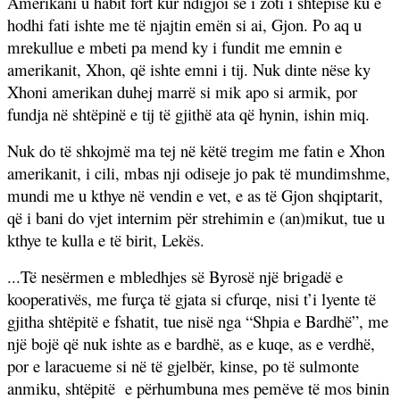
Amerikani u habit fort kur ndigjoi se i zoti i shtëpisë ku e
hodhi fati ishte me të njajtin emën si ai, Gjon. Po aq u
mrekullue e mbeti pa mend ky i fundit me emnin e
amerikanit, Xhon, që ishte emni i tij. Nuk dinte nëse ky
Xhoni amerikan duhej marrë si mik apo si armik, por
fundja në shtëpinë e tij të gjithë ata që hynin, ishin miq.
Nuk do të shkojmë ma tej në këtë tregim me fatin e Xhon
amerikanit, i cili, mbas nji odiseje jo pak të mundimshme,
mundi me u kthye në vendin e vet, e as të Gjon shqiptarit,
që i bani do vjet internim për strehimin e (an)mikut, tue u
kthye te kulla e të birit, Lekës.
...Të nesërmen e mbledhjes së Byrosë një brigadë e
kooperativës, me furça të gjata si cfurqe, nisi t’i lyente të
gjitha shtëpitë e fshatit, tue nisë nga “Shpia e Bardhë”, me
një bojë që nuk ishte as e bardhë, as e kuqe, as e verdhë,
por e laracueme si në të gjelbër, kinse, po të sulmonte
anmiku, shtëpitë
e përhumbuna mes pemëve të mos binin