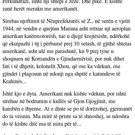
Përkundrazi, ishte nji shtëpi e zezë. Dhe pikë. E kishte
zanë herët meraku me amerikanët.
Simbas njoftimit të Nënprefekturës së Z., në verën e vjetit
1944, në vendin e quejtun Murana asht rrëxue nji aeroplan
amerikan katërmotorësh, tue u djegë krejtësisht, ndërkohë
që ekuipazhi i tij i përbamë prej 10 vetash, të gjithë shtetas
amerikanë, asht ulë me parashutë, ku 9 prej tyne u
shoqnuen në Komandën e Gjindarmërisë, por nuk dihet
fati i të dhjetit, kolonelit Xhon, që ose ka vdekun, ose
gjindet i plagosun në ndonji nga shpitë e katundeve të
Krahinës...
Ishtë kjo e dyta. Amerikani nuk kishte vdekun, por ishte
strehue në bodrumin e kullës së Gjon Gjogjinit, me
kambën e thyeme. Ai e dinte se po të dorëzohej, gjermanët
do ta vrisnin. Ma mirë të priste sa të shnoshej, se ndoshta
do të kishte ditë ma të mira për të...