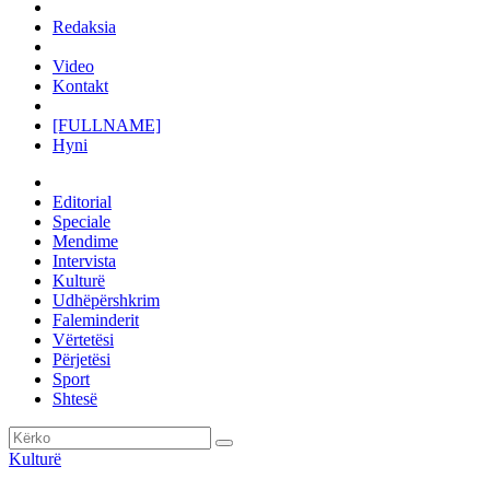
Redaksia
Video
Kontakt
[FULLNAME]
Hyni
Editorial
Speciale
Mendime
Intervista
Kulturë
Udhëpërshkrim
Faleminderit
Vërtetësi
Përjetësi
Sport
Shtesë
Kulturë