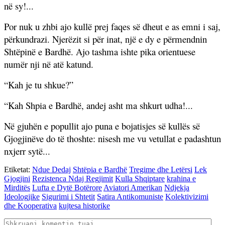
në sy!...
Por nuk u zhbi ajo kullë prej faqes së dheut e as emni i saj,
përkundrazi. Njerëzit si për inat, një e dy e përmendnin
Shtëpinë e Bardhë. Ajo tashma ishte pika orientuese
numër nji në atë katund.
“Kah je tu shkue?”
“Kah Shpia e Bardhë, andej asht ma shkurt udha!...
Në gjuhën e popullit ajo puna e bojatisjes së kullës së
Gjogjinëve do të thoshte: nisesh me vu vetullat e padashtun
nxjerr sytë...
Etiketat:
Ndue Dedaj
Shtëpia e Bardhë
Tregime dhe Letërsi
Lek
Gjogjini
Rezistenca Ndaj Regjimit
Kulla Shqiptare
krahina e
Mirditës
Lufta e Dytë Botërore
Aviatori Amerikan
Ndjekja
Ideologjike
Sigurimi i Shtetit
Satira Antikomuniste
Kolektivizimi
dhe Kooperativa
kujtesa historike