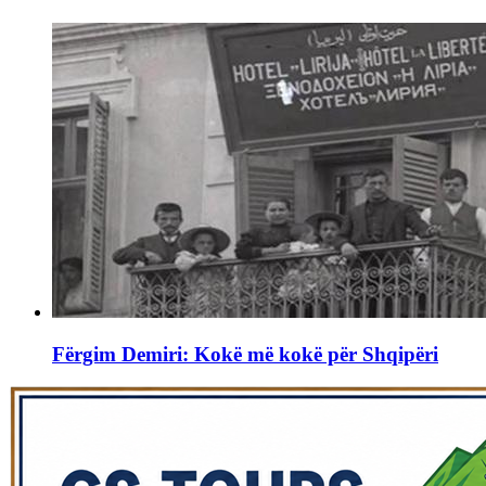
Fërgim Demiri: Kokë më kokë për Shqipëri