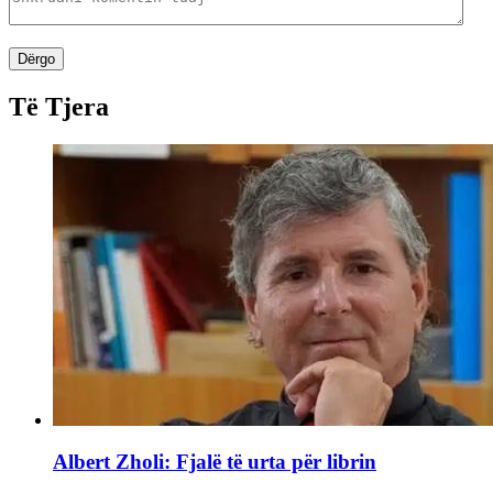
Dërgo
Të Tjera
Albert Zholi: Fjalë të urta për librin