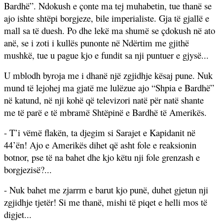
Bardhë”. Ndokush e çonte ma tej muhabetin, tue thanë se
ajo ishte shtëpi borgjeze, bile imperialiste. Gja të gjallë e
mall sa të duesh. Po dhe lekë ma shumë se çdokush në ato
anë, se i zoti i kullës punonte në Ndërtim me gjithë
mushkë, tue u pague kjo e fundit sa nji puntuer e gjysë...
U mblodh byroja me i dhanë një zgjidhje kësaj pune. Nuk
mund të lejohej ma gjatë me lulëzue ajo “Shpia e Bardhë”
në katund, në nji kohë që televizori natë për natë shante
me të parë e të mbramë Shtëpinë e Bardhë të Amerikës.
- T’i vëmë flakën, ta djegim si Sarajet e Kapidanit në
44’ën! Ajo e Amerikës dihet që asht fole e reaksionin
botnor, pse të na bahet dhe kjo këtu nji fole grenzash e
borgjezisë?...
- Nuk bahet me zjarrm e barut kjo punë, duhet gjetun nji
zgjidhje tjetër! Si me thanë, mishi të piqet e helli mos të
digjet...