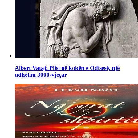
Albert Vataj: Plisi në kokën e Odisesë, një
udhëtim 3000-vjeçar