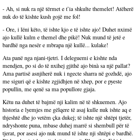
- Ah, si nuk ra një tërmet e t’ia shkulte themelet! Atëherë
nuk do të kishte kush gojë me fol!
- Ore, i lëni këto, të ishte kjo e të ishte ajo! Duhet nximë
ajo kullë kulm e themel dhe pikë! Nuk mund të jetë e
bardhë nga nesër e mbrapa një kullë... kulake!
Ata panë nga njani-tjetri. I deleguemi e kishte nda
mendjen, po si do të nxihej gjithë ajo binà sa një pallat?
Ama partisë asnjiherë nuk i ngecte sharra në gozhdë, ajo
me siguri që e kishte zgjidhjen në xhep, por e pyeste
popullin, me qenë sa ma popullore gjaja.
Këtu na duhet të bajmë nji kalim në të shkuemen. Ajo
historia e lyemjes me gëlqere të asaj kulle nuk ishte aq e
thjeshtë dhe jo vetëm çka dukej; të ishte një shtëpi tjetër,
ndryshonte puna, mbase duhej marrë si shembull për të
tjerat, por asesi ajo nuk mund të ishte nji shtëpi e bardhë.