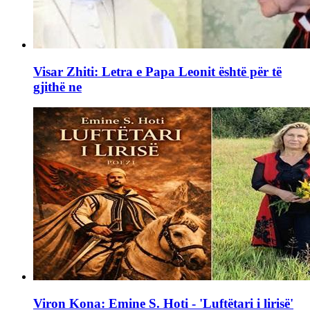
Visar Zhiti: Letra e Papa Leonit është për të
gjithë ne
Viron Kona: Emine S. Hoti - 'Luftëtari i lirisë'