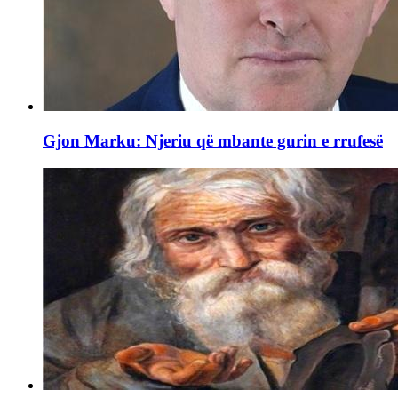
Gjon Marku: Njeriu që mbante gurin e rrufesë