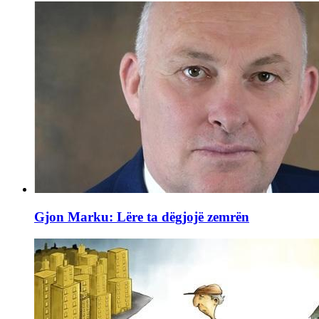
Gjon Marku: Lëre ta dëgjojë zemrën