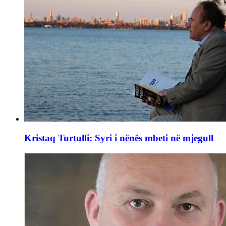
Kristaq Turtulli: Syri i nënës mbeti në mjegull