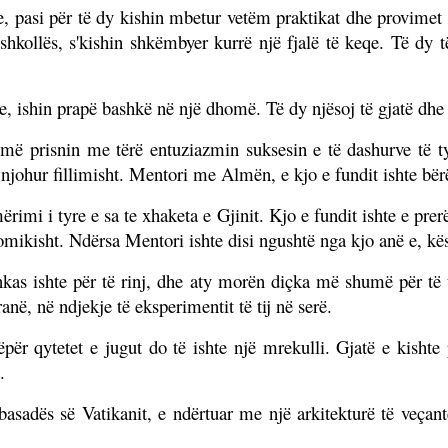
, pasi për të dy kishin mbetur vetëm praktikat dhe provimet
shkollës, s'kishin shkëmbyer kurrë një fjalë të keqe. Të dy t
me, ishin prapë bashkë në një dhomë. Të dy njësoj të gjatë dhe
më prisnin me tërë entuziazmin suksesin e të dashurve të tyr
 njohur fillimisht. Mentori me Almën, e kjo e fundit ishte bër
ërimi i tyre e sa te xhaketa e Gjinit. Kjo e fundit ishte e prerë 
mikisht. Ndërsa Mentori ishte disi ngushtë nga kjo anë e, kës
nkas ishte për të rinj, dhe aty morën diçka më shumë për të u
në, në ndjekje të eksperimentit të tij në serë.
ëpër qytetet e jugut do të ishte një mrekulli. Gjatë e kishte 
.
basadës së Vatikanit, e ndërtuar me një arkitekturë të veçant