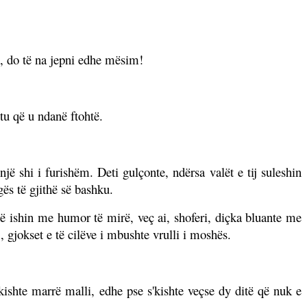
më, do të na jepni edhe mësim!
tu që u ndanë ftohtë.
ë shi i furishëm. Deti gulçonte, ndërsa valët e tij suleshin
gës të gjithë së bashku.
hë ishin me humor të mirë, veç ai, shoferi, diçka bluante me
j, gjokset e të cilëve i mbushte vrulli i moshës.
 kishte marrë malli, edhe pse s'kishte veçse dy ditë që nuk e