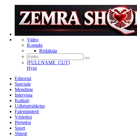
Video
Kontakt
Redaksia
[FULLNAME_CUT]
Hyni
Editorial
Speciale
Mendime
Intervista
Kulturë
Udhëpërshkrim
Faleminderit
Vërtetësi
Përjetësi
Sport
Shtesë