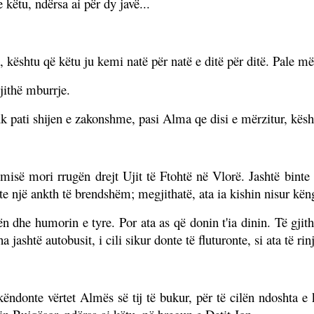
 këtu, ndërsa ai për dy javë...
rë, kështu që këtu ju kemi natë për natë e ditë për ditë. Pale 
gjithë mburrje.
uk pati shijen e zakonshme, pasi Alma qe disi e mërzitur, kësh
isë mori rrugën drejt Ujit të Ftohtë në Vlorë. Jashtë binte nj
lte një ankth të brendshëm; megjithatë, ata ia kishin nisur kën
ën dhe humorin e tyre. Por ata as që donin t'ia dinin. Të gjit
 jashtë autobusit, i cili sikur donte të fluturonte, si ata të rin
këndonte vërtet Almës së tij të bukur, për të cilën ndoshta e