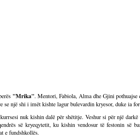
"Mrika"
operës
. Mentori, Fabiola, Alma dhe Gjini pothuajse q
e se një shi i imët kishte lagur bulevardin kryesor, duke ia for
kurrsesi nuk kishin dalë për shëtitje. Veshur si për një dark
qendrës së kryeqytetit, ku kishin vendosur të festonin së ba
at e fundshkollës.