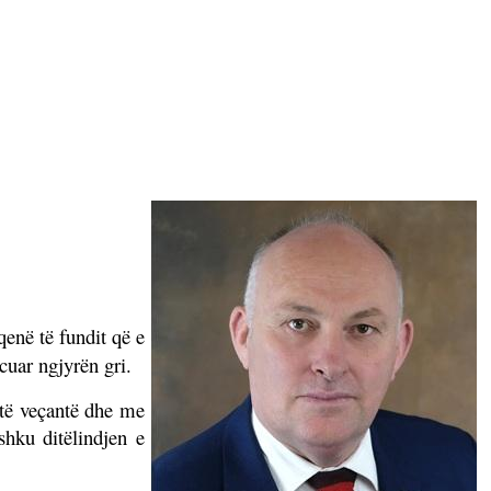
enë të fundit që e
cuar ngjyrën gri.
ë të veçantë dhe me
shku ditëlindjen e