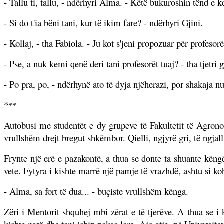
- Tallu ti, tallu, - ndërhyri Alma. - Këtë bukuroshin tënd e ke
- Si do t'ia bëni tani, kur të ikim fare? - ndërhyri Gjini.
- Kollaj, - tha Fabiola. - Ju kot s'jeni propozuar për profeso
- Pse, a nuk kemi qenë deri tani profesorët tuaj? - tha tjetri 
- Po pra, po, - ndërhynë ato të dyja njëherazi, por shakaja n
*
*
*
Autobusi me studentët e dy grupeve të Fakultetit të Agronom
vrullshëm drejt bregut shkëmbor. Qielli, ngjyrë gri, të ngjal
Frynte një erë e pazakontë, a thua se donte ta shuante këng
vete. Fytyra i kishte marrë një pamje të vrazhdë, ashtu si koha
- Alma, sa fort të dua... - buçiste vrullshëm kënga.
Zëri i Mentorit shquhej mbi zërat e të tjerëve. A thua se i 