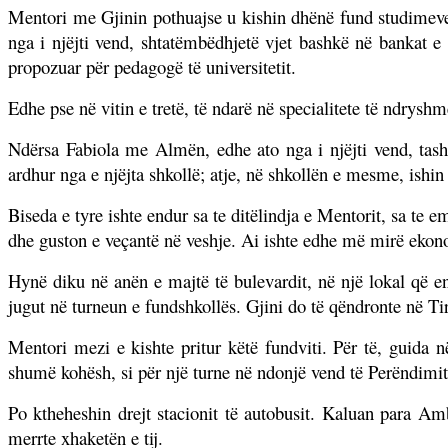
Mentori me Gjinin pothuajse u kishin dhënë fund studimeve
nga i njëjti vend, shtatëmbëdhjetë vjet bashkë në bankat e 
propozuar për pedagogë të universitetit.
Edhe pse në vitin e tretë, të ndarë në specialitete të ndrysh
Ndërsa Fabiola me Almën, edhe ato nga i njëjti vend, tash
ardhur nga e njëjta shkollë; atje, në shkollën e mesme, ishin
Biseda e tyre ishte endur sa te ditëlindja e Mentorit, sa te em
dhe guston e veçantë në veshje. Ai ishte edhe më mirë ekono
Hynë diku në anën e majtë të bulevardit, në një lokal që e
jugut në turneun e fundshkollës. Gjini do të qëndronte në Tira
Mentori mezi e kishte pritur këtë fundviti. Për të, guida n
shumë kohësh, si për një turne në ndonjë vend të Perëndimit
Po ktheheshin drejt stacionit të autobusit. Kaluan para Am
merrte xhaketën e tij.