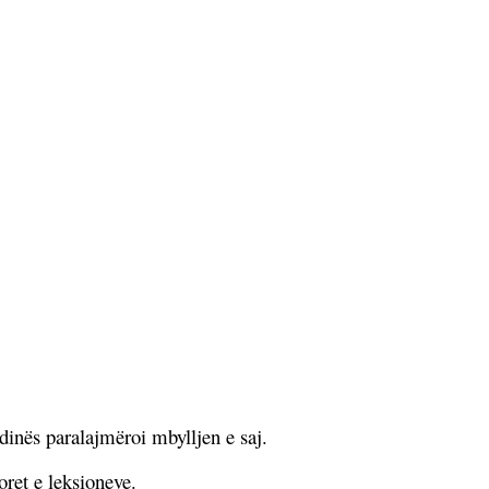
dinës paralajmëroi mbylljen e saj.
oret e leksioneve.