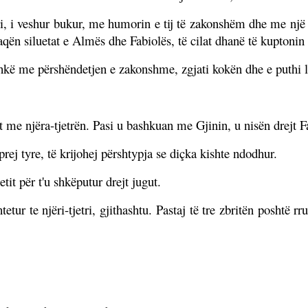
ori, i veshur bukur, me humorin e tij të zakonshëm dhe me një 
aqën siluetat e Almës dhe Fabiolës, të cilat dhanë të kuptonin 
hkë me përshëndetjen e zakonshme, zgjati kokën dhe e puthi le
 me njëra-tjetrën. Pasi u bashkuan me Gjinin, u nisën drejt F
ej tyre, të krijohej përshtypja se diçka kishte ndodhur.
tit për t'u shkëputur drejt jugut.
tur te njëri-tjetri, gjithashtu. Pastaj të tre zbritën poshtë r