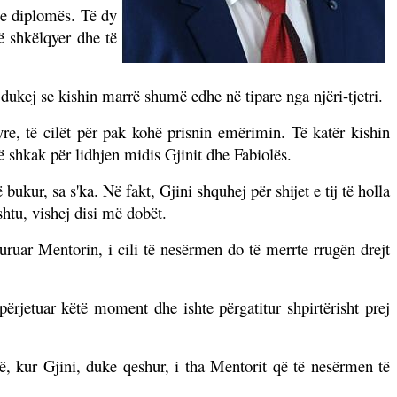
 e diplomës. Të dy
ë shkëlqyer dhe të
 dukej se kishin marrë shumë edhe në tipare nga njëri-tjetri.
e, të cilët për pak kohë prisnin emërimin. Të katër kishin
ë shkak për lidhjen midis Gjinit dhe Fabiolës.
bukur, sa s'ka. Në fakt, Gjini shquhej për shijet e tij të holla
htu, vishej disi më dobët.
ruar Mentorin, i cili të nesërmen do të merrte rrugën drejt
përjetuar këtë moment dhe ishte përgatitur shpirtërisht prej
ë, kur Gjini, duke qeshur, i tha Mentorit që të nesërmen të