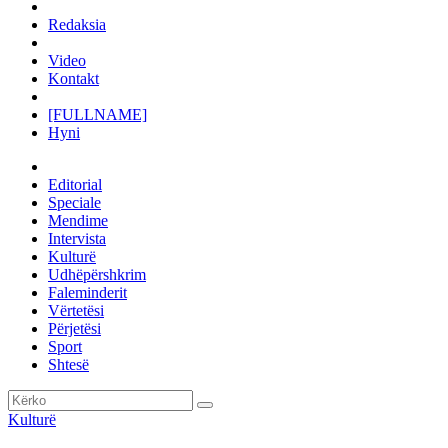
Redaksia
Video
Kontakt
[FULLNAME]
Hyni
Editorial
Speciale
Mendime
Intervista
Kulturë
Udhëpërshkrim
Faleminderit
Vërtetësi
Përjetësi
Sport
Shtesë
Kulturë