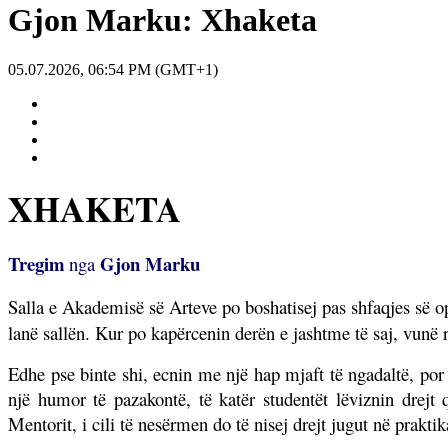
Gjon Marku: Xhaketa
05.07.2026, 06:54 PM (GMT+1)
XHAKETA
Tregim
Gjon Marku
nga
Salla e Akademisë së Arteve po boshatisej pas shfaqjes së 
lanë sallën. Kur po kapërcenin derën e jashtme të saj, vunë r
Edhe pse binte shi, ecnin me një hap mjaft të ngadaltë, por 
një humor të pazakontë, të katër studentët lëviznin drejt 
Mentorit, i cili të nesërmen do të nisej drejt jugut në praktik