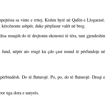
pejtësia sa vinte e rritej. Kishin hyrë në Qafën e Llogarasë.
ti kërcënonte ashpër, duke përplasur valët në breg.
 disa muajsh do të drejtonin ekonomi të tëra, tani gjendeshin
 pa fund, nëpër ato rrugë ku çdo çast mund të përfundoje në
bindësh. Do të fluturojë. Po, po, do të fluturojë. Dreqi e
por nga dora e natyrës.