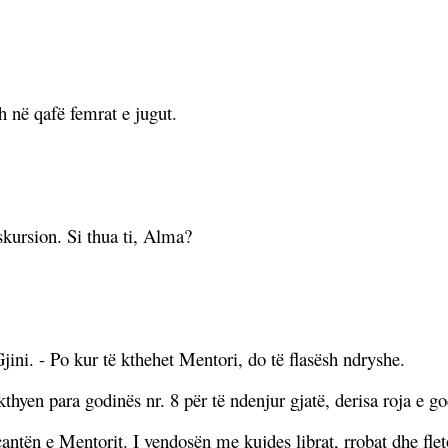
h në qafë femrat e jugut.
kskursion. Si thua ti, Alma?
jini. - Po kur të kthehet Mentori, do të flasësh ndryshe.
hyen para godinës nr. 8 për të ndenjur gjatë, derisa roja e go
ntën e Mentorit. I vendosën me kujdes librat, rrobat dhe flet