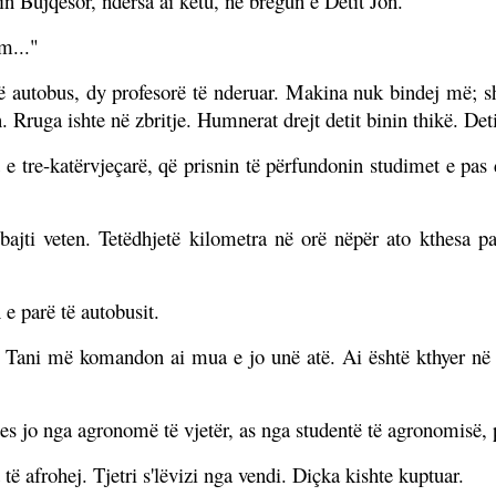
tin Bujqësor, ndërsa ai këtu, në bregun e Detit Jon.
m..."
 në autobus, dy profesorë të nderuar. Makina nuk bindej më; sh
n. Rruga ishte në zbritje. Humnerat drejt detit binin thikë. De
 e tre-katërvjeçarë, që prisnin të përfundonin studimet e pas
 mbajti veten. Tetëdhjetë kilometra në orë nëpër ato kthesa
 e parë të autobusit.
Tani më komandon ai mua e jo unë atë. Ai është kthyer në për
s jo nga agronomë të vjetër, as nga studentë të agronomisë, 
 të afrohej. Tjetri s'lëvizi nga vendi. Diçka kishte kuptuar.