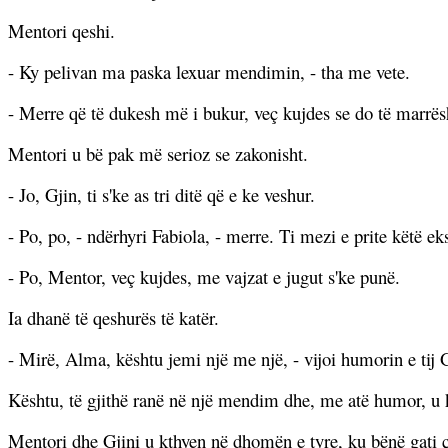
Mentori qeshi.
- Ky pelivan ma paska lexuar mendimin, - tha me vete.
- Merre që të dukesh më i bukur, veç kujdes se do të marrës
Mentori u bë pak më serioz se zakonisht.
- Jo, Gjin, ti s'ke as tri ditë që e ke veshur.
- Po, po, - ndërhyri Fabiola, - merre. Ti mezi e prite këtë e
- Po, Mentor, veç kujdes, me vajzat e jugut s'ke punë.
Ia dhanë të qeshurës të katër.
- Mirë, Alma, kështu jemi një me një, - vijoi humorin e tij G
Kështu, të gjithë ranë në një mendim dhe, me atë humor, u kt
Mentori dhe Gjini u kthyen në dhomën e tyre, ku bënë gati ça