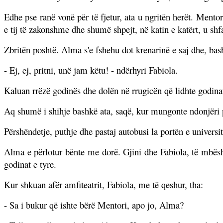
Edhe pse ranë vonë për të fjetur, ata u ngritën herët. Ment
e tij të zakonshme dhe shumë shpejt, në katin e katërt, u shf
Zbritën poshtë. Alma s'e fshehu dot krenarinë e saj dhe, bas
- Ej, ej, pritni, unë jam këtu! - ndërhyri Fabiola.
Kaluan rrëzë godinës dhe dolën në rrugicën që lidhte godinat
Aq shumë i shihje bashkë ata, saqë, kur mungonte ndonjëri pr
Përshëndetje, puthje dhe pastaj autobusi la portën e universite
Alma e përlotur bënte me dorë. Gjini dhe Fabiola, të mbështe
godinat e tyre.
Kur shkuan afër amfiteatrit, Fabiola, me të qeshur, tha:
- Sa i bukur që ishte bërë Mentori, apo jo, Alma?