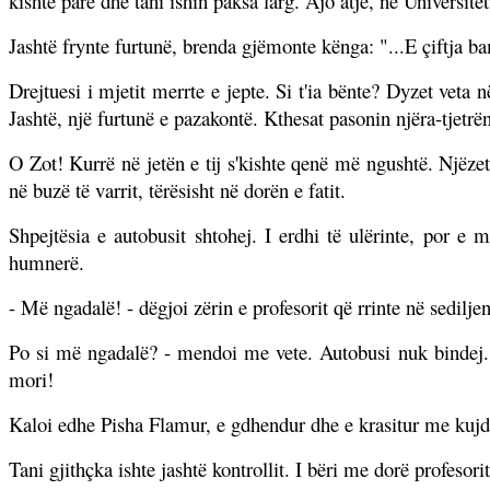
kishte parë dhe tani ishin paksa larg. Ajo atje, në Universite
Jashtë frynte furtunë, brenda gjëmonte kënga: "...E çiftja ba
Drejtuesi i mjetit merrte e jepte. Si t'ia bënte? Dyzet veta
Jashtë, një furtunë e pazakontë. Kthesat pasonin njëra-tjetrë
O Zot! Kurrë në jetën e tij s'kishte qenë më ngushtë. Njëzet
në buzë të varrit, tërësisht në dorën e fatit.
Shpejtësia e autobusit shtohej. I erdhi të ulërinte, por e
humnerë.
- Më ngadalë! - dëgjoi zërin e profesorit që rrinte në sediljen
Po si më ngadalë? - mendoi me vete. Autobusi nuk bindej. 
mori!
Kaloi edhe Pisha Flamur, e gdhendur dhe e krasitur me kujde
Tani gjithçka ishte jashtë kontrollit. I bëri me dorë profesorit