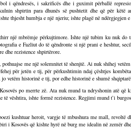
bol i qëndresës, i sakrificës dhe i guximit përballë represi
kulnin shpirtin para dhunës së pushtetit dhe që për këtë
hte thjesht humbja e një njeriu; ishte plagë në ndërgjegjen e 
n thirr një mbrëmje përkujtimore. Ishte një tubim ku nuk do
tografia e Fazliut do të qëndronte si një prani e heshtur, se
e dhe rezistence shpirtërore.
, pothuajse me një solemnitet të shenjtë. Ai nuk shihej vetëm s
ëfehej për jetën e tij, për përkushtimin ndaj çështjes kombëtar
jo vetëm historinë e tij, por edhe historinë e shumë shqiptarëve
 Kosovës po merrte zë. Ata nuk mund ta ndryshonin atë që k
e të vështira, ishte formë rezistence. Regjimi mund t’i burgos
oezi kushtuar heroit, vargje të mbushura me mall, revoltë dh
i biri i Kosovës që kishte hyrë në burg me idealin në zemër dh