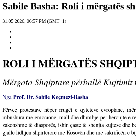
Sabile Basha: Roli i mërgatës sh
31.05.2026, 06:57 PM (GMT+1)
ROLI I MËRGATËS SHQIP
Mërgata Shqiptare përballë Kujtimit t
Prof. Dr. Sabile Keçmezi-Basha
Nga
Përveç protestave nëpër rrugët e qyteteve evropiane, më
mbushura me emocione, mall dhe dhimbje për heronjtë e rën
zakonshme të diasporës, ishin çaste të shenjta kujtese dhe b
gjallë lidhjen shpirtërore me Kosovën dhe me sakrificën e bij