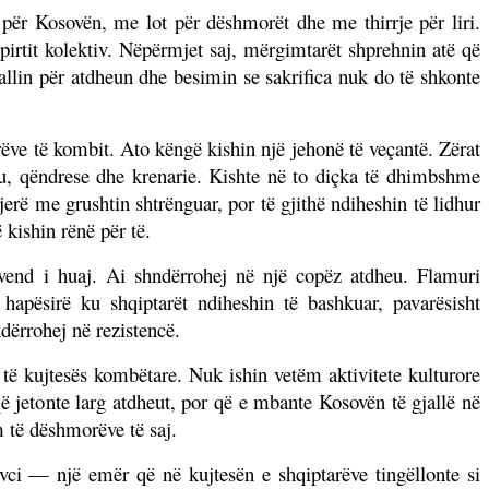
për Kosovën, me lot për dëshmorët dhe me thirrje për liri.
pirtit kolektiv. Nëpërmjet saj, mërgimtarët shprehnin atë që
lin për atdheun dhe besimin se sakrifica nuk do të shkonte
ve të kombit. Ato këngë kishin një jehonë të veçantë. Zërat
u, qëndrese dhe krenarie. Kishte në to diçka të dhimbshme
erë me grushtin shtrënguar, por të gjithë ndiheshin të lidhur
 kishin rënë për të.
nd i huaj. Ai shndërrohej në një copëz atdheu. Flamuri
hapësirë ku shqiptarët ndiheshin të bashkuar, pavarësisht
dërrohej në rezistencë.
 të kujtesës kombëtare. Nuk ishin vetëm aktivitete kulturore
që jetonte larg atdheut, por që e mbante Kosovën të gjallë në
 të dëshmorëve të saj.
çevci — një emër që në kujtesën e shqiptarëve tingëllonte si