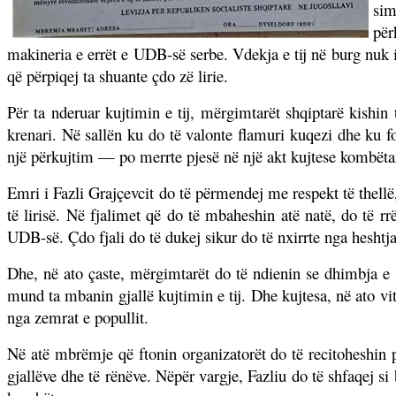
sim
për
makineria e errët e UDB-së serbe. Vdekja e tij në burg nuk is
që përpiqej ta shuante çdo zë lirie.
Për ta nderuar kujtimin e tij, mërgimtarët shqiptarë kishi
krenari. Në sallën ku do të valonte flamuri kuqezi dhe ku fo
një përkujtim — po merrte pjesë në një akt kujtese kombëtar
Emri i Fazli Grajçevcit do të përmendej me respekt të thellë
të lirisë. Në fjalimet që do të mbaheshin atë natë, do të rr
UDB-së. Çdo fjali do të dukej sikur do të nxirrte nga heshtja 
Dhe, në ato çaste, mërgimtarët do të ndienin se dhimbja e
mund ta mbanin gjallë kujtimin e tij. Dhe kujtesa, në ato vit
nga zemrat e popullit.
Në atë mbrëmje që ftonin organizatorët do të recitoheshin p
gjallëve dhe të rënëve. Nëpër vargje, Fazliu do të shfaqej s