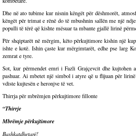
kombëtare.
Dhe në ato tubime kur nisnin këngët për dëshmorët, atmos
këngët për trimat e rënë do të mbushnin sallën me një ndjen
populli të tërë që kishte mësuar ta mbante gjallë lirinë përme
Për shqiptarët në mërgim, këto përkujtimore kishin një kupt
ishte e kotë. Ishin çaste kur mërgimtarët, edhe pse larg 
zemrat e tyre.
Sot, kur përmendet emri i Fazli Grajçevcit dhe kujtohen
pashuar. Ai mbetet një simbol i atyre që u flijuan për lir
vdiste kujtesën e heronjve të vet.
Thirrja për mbrëmjen përkujtimore fillonte
“Thirrje
Mbrëmje përkujtimore
Bashkatdhetarë!