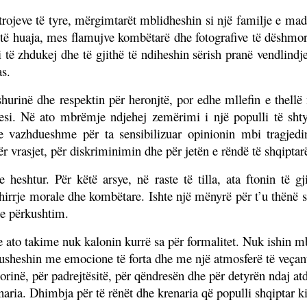
trojeve të tyre, mërgimtarët mblidheshin si një familje e ma
e të huaja, mes flamujve kombëtarë dhe fotografive të dëshmo
 të zhdukej dhe të gjithë të ndiheshin sërish pranë vendlindj
as.
urinë dhe respektin për heronjtë, por edhe mllefin e thellë 
uesi. Në ato mbrëmje ndjehej zemërimi i një populli të shty
 e vazhdueshme për ta sensibilizuar opinionin mbi tragjedi
ër vrasjet, për diskriminimin dhe për jetën e rëndë të shqiptar
eshtur. Për këtë arsye, në raste të tilla, ata ftonin të g
 thirrje morale dhe kombëtare. Ishte një mënyrë për t’u thënë
he përkushtim.
 ato takime nuk kalonin kurrë sa për formalitet. Nuk ishin mb
sheshin me emocione të forta dhe me një atmosferë të veçantë 
torinë, për padrejtësitë, për qëndresën dhe për detyrën ndaj a
naria. Dhimbja për të rënët dhe krenaria që populli shqiptar kish