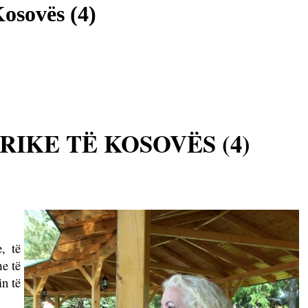
Kosovës (4)
RIKE TË KOSOVËS (4)
, të
e të
in të