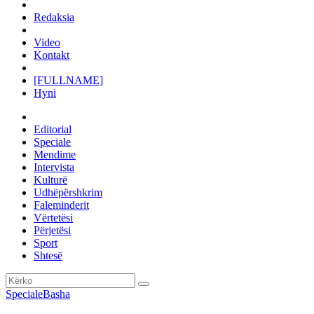
Redaksia
Video
Kontakt
[FULLNAME]
Hyni
Editorial
Speciale
Mendime
Intervista
Kulturë
Udhëpërshkrim
Faleminderit
Vërtetësi
Përjetësi
Sport
Shtesë
Speciale
Basha