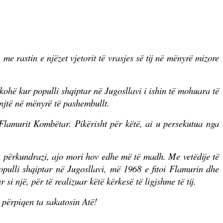
e rastin e njëzet vjetorit të vrasjes së tij në mënyrë mizore
ë kohë kur populli shqiptar në Jugosllavi i ishin të mohuara të
njtë në mënyrë të pashembullt.
 Flamurit Kombëtar. Pikërisht për këtë, ai u persekutua nga
r, përkundrazi, ajo mori hov edhe më të madh. Me vetëdije të
 Populli shqiptar në Jugosllavi, më 1968 e fitoi Flamurin dhe
i një, për të realizuar këtë kërkesë të ligjshme të tij.
 përpiqen ta sakatosin Atë!