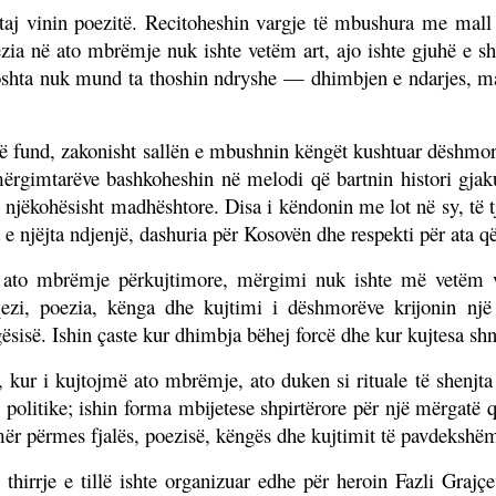
taj vinin poezitë. Recitoheshin vargje të mbushura me mall 
zia në ato mbrëmje nuk ishte vetëm art, ajo ishte gjuhë e sh
shta nuk mund ta thoshin ndryshe — dhimbjen e ndarjes, mal
.
ë fund, zakonisht sallën e mbushnin këngët kushtuar dëshmorë
ërgimtarëve bashkoheshin në melodi që bartnin histori gjak
 njëkohësisht madhështore. Disa i këndonin me lot në sy, të tj
 e njëjta ndjenjë, dashuria për Kosovën dhe respekti për ata që
ato mbrëmje përkujtimore, mërgimi nuk ishte më vetëm ve
ezi, poezia, kënga dhe kujtimi i dëshmorëve krijonin një 
gësisë. Ishin çaste kur dhimbja bëhej forcë dhe kur kujtesa shn
, kur i kujtojmë ato mbrëmje, ato duken si rituale të shenjta
 politike; ishin forma mbijetese shpirtërore për një mërgatë 
ër përmes fjalës, poezisë, këngës dhe kujtimit të pavdekshëm
 thirrje e tillë ishte organizuar edhe për heroin Fazli Graj