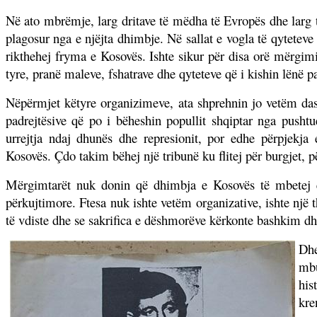
Në ato mbrëmje, larg dritave të mëdha të Evropës dhe larg 
plagosur nga e njëjta dhimbje. Në sallat e vogla të qytetev
rikthehej fryma e Kosovës. Ishte sikur për disa orë mërgimi
tyre, pranë maleve, fshatrave dhe qyteteve që i kishin lënë p
Nëpërmjet këtyre organizimeve, ata shprehnin jo vetëm dash
padrejtësive që po i bëheshin popullit shqiptar nga pusht
urrejtja ndaj dhunës dhe represionit, por edhe përpjekja
Kosovës. Çdo takim bëhej një tribunë ku flitej për burgjet, p
Mërgimtarët nuk donin që dhimbja e Kosovës të mbetej e h
përkujtimore. Ftesa nuk ishte vetëm organizative, ishte një
të vdiste dhe se sakrifica e dëshmorëve kërkonte bashkim d
Dhe
mbu
his
kre