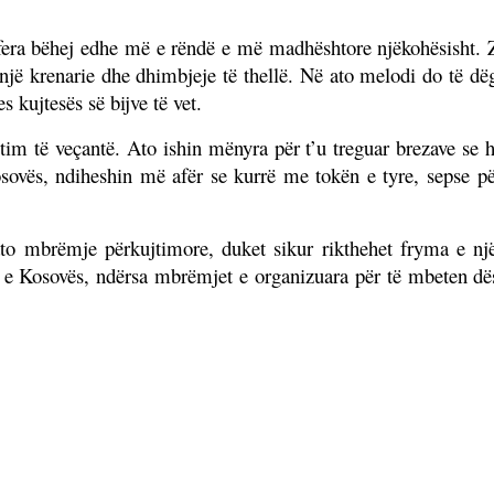
fera bëhej edhe më e rëndë e më madhështore njëkohësisht. Z
jë krenarie dhe dhimbjeje të thellë. Në ato melodi do të dëgjo
s kujtesës së bijve të vet.
im të veçantë. Ato ishin mënyra për t’u treguar brezave se h
Kosovës, ndiheshin më afër se kurrë me tokën e tyre, sepse p
 ato mbrëmje përkujtimore, duket sikur rikthehet fryma e 
inë e Kosovës, ndërsa mbrëmjet e organizuara për të mbeten dë