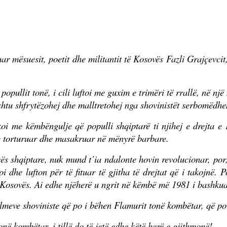
mësuesit, poetit dhe militantit të Kosovës Fazli Grajçevcit, m
opullit tonë, i cili luftoi me guxim e trimëri të rrallë, në nj
shtu shfrytëzohej dhe malltretohej nga shovinistët serbomëdhe
koi me këmbëngulje që populli shqiptarë ti njihej e drejta e
e torturuar dhe masakruar në mënyrë barbare.
encës shqiptare, nuk mund t’ia ndalonte hovin revolucionar, po
oi dhe lufton për të fituar të gjitha të drejtat që i takojnë.
Kosovës. Ai edhe njëherë u ngrit në këmbë më 1981 i bashkuar s
lmeve shoviniste që po i bëhen Flamurit tonë kombëtar, që po
në kombëtar, i tillë do të jetë edhe këtë herë e gjithmonë!