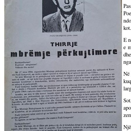
Pas
Poe
ndo
kot
E n
e m
dhe
nga
Në 
kuq
lar
Sot
apo
zem
Një