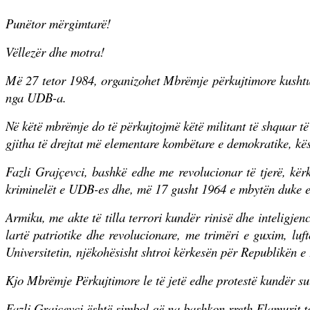
Punëtor mërgimtarë!
Vëllezër dhe motra!
Më 27 tetor 1984, organizohet Mbrëmje përkujtimore kushtuar 
nga UDB-a.
Në këtë mbrëmje do të përkujtojmë këtë militant të shquar të p
gjitha të drejtat më elementare kombëtare e demokratike, kë
Fazli Grajçevci, bashkë edhe me revolucionar të tjerë, kër
kriminelët e UDB-es dhe, më 17 gusht 1964 e mbytën duke 
Armiku, me akte të tilla terrori kundër rinisë dhe inteligj
lartë patriotike dhe revolucionare, me trimëri e guxim, luft
Universitetin, njëkohësisht shtroi kërkesën për Republikën e 
Kjo Mbrëmje Përkujtimore le të jetë edhe protestë kundër su
Fazli Grajçevci është simbol që na bashkon rreth Flamurit to