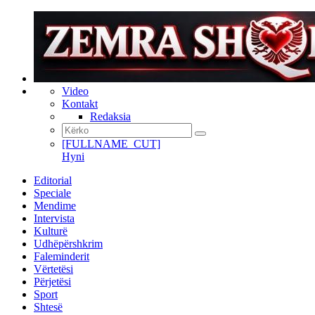
Video
Kontakt
Redaksia
[FULLNAME_CUT]
Hyni
Editorial
Speciale
Mendime
Intervista
Kulturë
Udhëpërshkrim
Faleminderit
Vërtetësi
Përjetësi
Sport
Shtesë