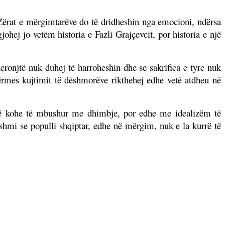
ërat e mërgimtarëve do të dridheshin nga emocioni, ndërsa
hej jo vetëm historia e Fazli Grajçevcit, por historia e një
eronjtë nuk duhej të harroheshin dhe se sakrifica e tyre nuk
ërmes kujtimit të dëshmorëve rikthehej edhe vetë atdheu në
një kohe të mbushur me dhimbje, por edhe me idealizëm të
shmi se populli shqiptar, edhe në mërgim, nuk e la kurrë të