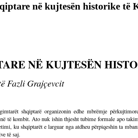
qiptare në kujtesën historike të 
TARE NË KUJTESËN HISTO
ë Fazli Grajçevcit
rgimtarët shqiptarë organizonin edhe mbrëmje përkujtimore
ë të kombit. Ato nuk ishin thjesht tubime formale apo takim
etimi, ku shqiptarët e larguar nga atdheu përpiqeshin ta mban
ve të saj.