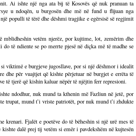
onit. Ai ishte një nga ata bij të Kosovës që nuk pranuan ta
 arsye u ndoqën, u burgosën dhe më në fund u flijuan nga
një populli të tërë dhe dëshmi tragjike e egërsisë së regjimit
 të mblidheshin vetëm njerëz, por kujtime, lot, zemërim dhe
cili do të ndiente se po merrte pjesë në diçka më të madhe se
i viktimë e burgjeve jugosllave, por si një dëshmor i idealit
e dhe për vuajtjet që kishte përjetuar në burgjet e errëta të
 të tjerë që kishin kaluar nëpër të njëjtin ferr represioni.
ishte ndodhur, nuk mund ta kthenin më Fazliun në jetë, por
te trupat, mund t’i vriste patriotët, por nuk mund t’i zhdukte
e krenari. Fjalët e poetëve do të bëheshin si një urë mes të
e kishte dalë prej tij vetëm si emër i pavdekshëm në kujtesën