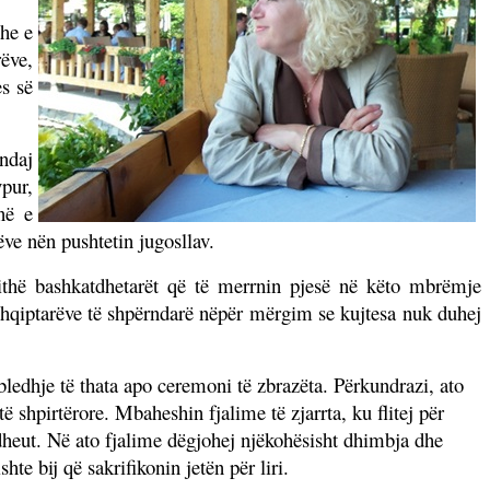
dhe e
rëve,
es së
ndaj
pur,
në e
ëve nën pushtetin jugosllav.
jithë bashkatdhetarët që të merrnin pjesë në këto mbrëmje
 shqiptarëve të shpërndarë nëpër mërgim se kujtesa nuk duhej
ledhje të thata apo ceremoni të zbrazëta. Përkundrazi, ato
shpirtërore. Mbaheshin fjalime të zjarrta, ku flitej për
tdheut. Në ato fjalime dëgjohej njëkohësisht dhimbja dhe
te bij që sakrifikonin jetën për liri.