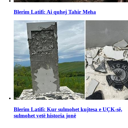
Blerim Latifi: Ai quhej Tahir Meha
Blerim Latifi: Kur sulmohet kujtesa e UÇK-së,
sulmohet vetë historia jonë