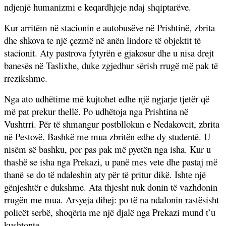
ndjenjë humanizmi e keqardhjeje ndaj shqiptarëve.
Kur arritëm në stacionin e autobusëve në Prishtinë, zbrita
dhe shkova te një çezmë në anën lindore të objektit të
stacionit. Aty pastrova fytyrën e gjakosur dhe u nisa drejt
banesës në Taslixhe, duke zgjedhur sërish rrugë më pak të
rrezikshme.
Nga ato udhëtime më kujtohet edhe një ngjarje tjetër që
më pat prekur thellë. Po udhëtoja nga Prishtina në
Vushtrri. Për të shmangur postbllokun e Nedakovcit, zbrita
në Pestovë. Bashkë me mua zbritën edhe dy studentë. U
nisëm së bashku, por pas pak më pyetën nga isha. Kur u
thashë se isha nga Prekazi, u panë mes vete dhe pastaj më
thanë se do të ndaleshin aty për të pritur dikë. Ishte një
gënjeshtër e dukshme. Ata thjesht nuk donin të vazhdonin
rrugën me mua. Arsyeja dihej: po të na ndalonin rastësisht
policët serbë, shoqëria me një djalë nga Prekazi mund t’u
kushtonte.