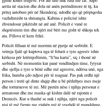
gjithë kohës rrugëve. Por atë ditë nuk isha me fat. Sapo
arrita në stacion dhe dola në anën perëndimore të tij, ku
pritej autobusi për në Skenderaj, ndodhi ajo që përpiqesha
vazhdimisht ta shmangia. Kabina e policisë ishte
zhvendosur pikërisht në atë anë. Policët e vunë re
shqetësimin tim dhe njëri më bëri me gisht të shkoja tek
ata. Fillova të kem frikë.
Policët filluan të më merrnin në pyetje në serbisht. E
vetmja fjalë që kuptova nga të folurit e tyre agresiv ishte
kërkesa për letërnjoftimin, “li?na karta”, siç i thonë në
serbisht. Në momentin kur panë vendlindjen time, fytyrat
dhe sjellja e tyre u bënë edhe më agresive, ndërsa unë, nga
frika, humba çdo ndjesi për të reaguar. Pas pak erdhi një
person i tretë që dinte shqip dhe u bë përkthyes mes meje
dhe torturuesve të mi. Më pyetën nëse i njihja personat e
armatosur dhe me maska që kishin dalë në rajonin e
Drenicës. Kur u thashë se nuk i njihja, njëri nga policët
nisi të më fyente me gjuhën më të vrazhdë të mundshme.