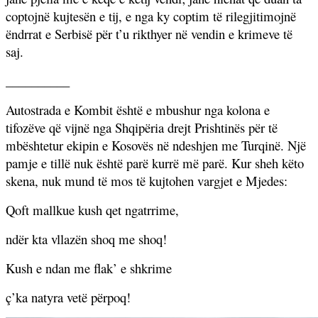
coptojnë kujtesën e tij, e nga ky coptim të rilegjitimojnë
ëndrrat e Serbisë për t’u rikthyer në vendin e krimeve të
saj.
__________
Autostrada e Kombit është e mbushur nga kolona e
tifozëve që vijnë nga Shqipëria drejt Prishtinës për të
mbështetur ekipin e Kosovës në ndeshjen me Turqinë. Një
pamje e tillë nuk është parë kurrë më parë. Kur sheh këto
skena, nuk mund të mos të kujtohen vargjet e Mjedes:
Qoft mallkue kush qet ngatrrime,
ndër kta vllazën shoq me shoq!
Kush e ndan me flak’ e shkrime
ç’ka natyra vetë përpoq!