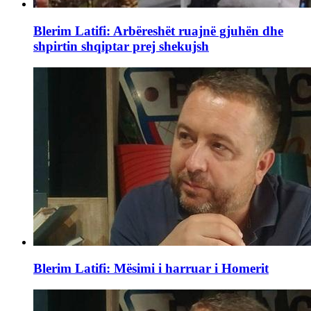
Blerim Latifi: Arbëreshët ruajnë gjuhën dhe
shpirtin shqiptar prej shekujsh
Blerim Latifi: Mësimi i harruar i Homerit