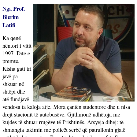
Prof.
Nga
Blerim
Latifi
Ka qenë
nëntori i vitit
1997. Ditë e
premte.
Kisha gati tri
javë pa
shkuar në
shtëpi dhe
atë fundjavë
vendosa ta kaloja atje. Mora çantën studentore dhe u nisa
drejt stacionit të autobusëve. Gjithmonë udhëtoja me
kujdes të shtuar rrugëve të Prishtinës. Arsyeja dihej: të
shmangia takimin me policët serbë që patrullonin gjatë