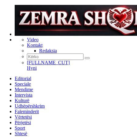
Video
Kontakt
Redaksia
[FULLNAME_CUT]
Hyni
Editorial
Speciale
Mendime
Intervista
Kulturë
Udhëpërshkrim
Faleminderit
Vërtetësi
Përjetësi
Sport
Shtesë