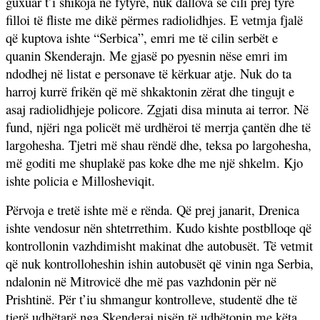
guxuar t’i shikoja në fytyrë, nuk dallova se cili prej tyre
filloi të fliste me dikë përmes radiolidhjes. E vetmja fjalë
që kuptova ishte “Serbica”, emri me të cilin serbët e
quanin Skenderajn. Me gjasë po pyesnin nëse emri im
ndodhej në listat e personave të kërkuar atje. Nuk do ta
harroj kurrë frikën që më shkaktonin zërat dhe tingujt e
asaj radiolidhjeje policore. Zgjati disa minuta ai terror. Në
fund, njëri nga policët më urdhëroi të merrja çantën dhe të
largohesha. Tjetri më shau rëndë dhe, teksa po largohesha,
më goditi me shuplakë pas koke dhe me një shkelm. Kjo
ishte policia e Millosheviqit.
Përvoja e tretë ishte më e rënda. Që prej janarit, Drenica
ishte vendosur nën shtetrrethim. Kudo kishte postblloqe që
kontrollonin vazhdimisht makinat dhe autobusët. Të vetmit
që nuk kontrolloheshin ishin autobusët që vinin nga Serbia,
ndalonin në Mitrovicë dhe më pas vazhdonin për në
Prishtinë. Për t’iu shmangur kontrolleve, studentë dhe të
tjerë udhëtarë nga Skenderaj nisën të udhëtonin me këta