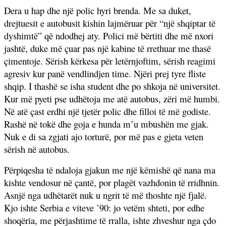
Dera u hap dhe një polic hyri brenda. Me sa duket,
drejtuesit e autobusit kishin lajmëruar për “një shqiptar të
dyshimtë” që ndodhej aty. Polici më bërtiti dhe më nxori
jashtë, duke më çuar pas një kabine të rrethuar me thasë
çimentoje. Sërish kërkesa për letërnjoftim, sërish reagimi
agresiv kur panë vendlindjen time. Njëri prej tyre fliste
shqip. I thashë se isha student dhe po shkoja në universitet.
Kur më pyeti pse udhëtoja me atë autobus, zëri më humbi.
Në atë çast erdhi një tjetër polic dhe filloi të më godiste.
Rashë në tokë dhe goja e hunda m’u mbushën me gjak.
Nuk e di sa zgjati ajo torturë, por më pas e gjeta veten
sërish në autobus.
Përpiqesha të ndaloja gjakun me një këmishë që nana ma
kishte vendosur në çantë, por plagët vazhdonin të rridhnin.
Asnjë nga udhëtarët nuk u ngrit të më thoshte një fjalë.
Kjo ishte Serbia e viteve ’90: jo vetëm shteti, por edhe
shoqëria, me përjashtime të rralla, ishte zhveshur nga çdo