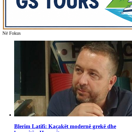
Në Fokus
Blerim Latifi: Kaçakët modernë grekë dhe