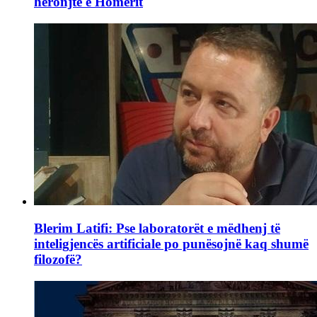
heronjtë e Homerit
Blerim Latifi: Pse laboratorët e mëdhenj të
inteligjencës artificiale po punësojnë kaq shumë
filozofë?