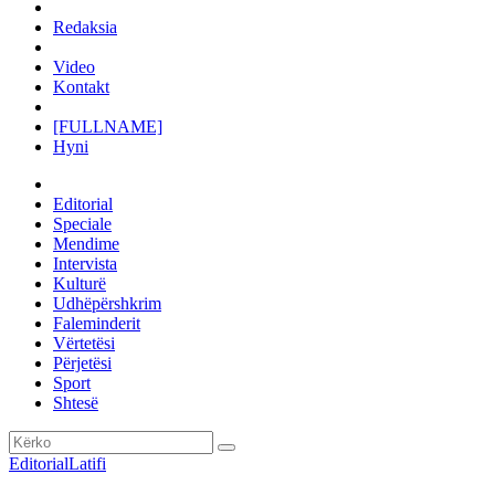
Redaksia
Video
Kontakt
[FULLNAME]
Hyni
Editorial
Speciale
Mendime
Intervista
Kulturë
Udhëpërshkrim
Faleminderit
Vërtetësi
Përjetësi
Sport
Shtesë
Editorial
Latifi