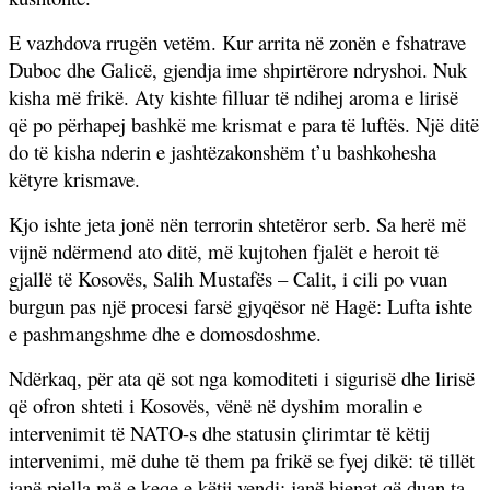
E vazhdova rrugën vetëm. Kur arrita në zonën e fshatrave
Duboc dhe Galicë, gjendja ime shpirtërore ndryshoi. Nuk
kisha më frikë. Aty kishte filluar të ndihej aroma e lirisë
që po përhapej bashkë me krismat e para të luftës. Një ditë
do të kisha nderin e jashtëzakonshëm t’u bashkohesha
këtyre krismave.
Kjo ishte jeta jonë nën terrorin shtetëror serb. Sa herë më
vijnë ndërmend ato ditë, më kujtohen fjalët e heroit të
gjallë të Kosovës, Salih Mustafës – Calit, i cili po vuan
burgun pas një procesi farsë gjyqësor në Hagë: Lufta ishte
e pashmangshme dhe e domosdoshme.
Ndërkaq, për ata që sot nga komoditeti i sigurisë dhe lirisë
që ofron shteti i Kosovës, vënë në dyshim moralin e
intervenimit të NATO-s dhe statusin çlirimtar të këtij
intervenimi, më duhe të them pa frikë se fyej dikë: të tillët
janë pjella më e keqe e këtij vendi; janë hienat që duan ta