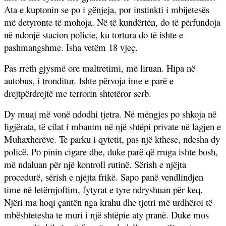
Ata e kuptonin se po i gënjeja, por instinkti i mbijetesës
më detyronte të mohoja. Në të kundërtën, do të përfundoja
në ndonjë stacion policie, ku tortura do të ishte e
pashmangshme. Isha vetëm 18 vjeç.
Pas rreth gjysmë ore maltretimi, më liruan. Hipa në
autobus, i tronditur. Ishte përvoja ime e parë e
drejtpërdrejtë me terrorin shtetëror serb.
Dy muaj më vonë ndodhi tjetra. Në mëngjes po shkoja në
ligjërata, të cilat i mbanim në një shtëpi private në lagjen e
Muhaxherëve. Te parku i qytetit, pas një kthese, ndesha dy
policë. Po pinin cigare dhe, duke parë që rruga ishte bosh,
më ndaluan për një kontroll rutinë. Sërish e njëjta
procedurë, sërish e njëjta frikë. Sapo panë vendlindjen
time në letërnjoftim, fytyrat e tyre ndryshuan për keq.
Njëri ma hoqi çantën nga krahu dhe tjetri më urdhëroi të
mbështetesha te muri i një shtëpie aty pranë. Duke mos