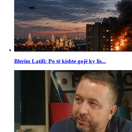
Blerim Latifi: Po të kishte gojë ky lis...