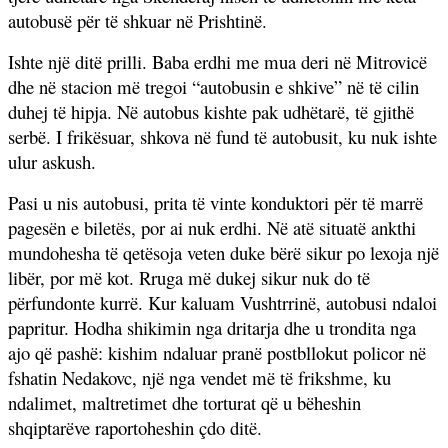
autobusë për të shkuar në Prishtinë.
Ishte një ditë prilli. Baba erdhi me mua deri në Mitrovicë
dhe në stacion më tregoi “autobusin e shkive” në të cilin
duhej të hipja. Në autobus kishte pak udhëtarë, të gjithë
serbë. I frikësuar, shkova në fund të autobusit, ku nuk ishte
ulur askush.
Pasi u nis autobusi, prita të vinte konduktori për të marrë
pagesën e biletës, por ai nuk erdhi. Në atë situatë ankthi
mundohesha të qetësoja veten duke bërë sikur po lexoja një
libër, por më kot. Rruga më dukej sikur nuk do të
përfundonte kurrë. Kur kaluam Vushtrrinë, autobusi ndaloi
papritur. Hodha shikimin nga dritarja dhe u trondita nga
ajo që pashë: kishim ndaluar pranë postbllokut policor në
fshatin Nedakovc, një nga vendet më të frikshme, ku
ndalimet, maltretimet dhe torturat që u bëheshin
shqiptarëve raportoheshin çdo ditë.