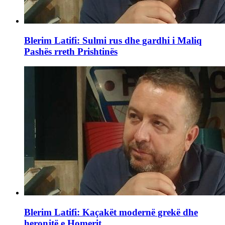
Blerim Latifi: Sulmi rus dhe gardhi i Maliq
Pashës rreth Prishtinës
Blerim Latifi: Kaçakët modernë grekë dhe
heronjtë e Homerit