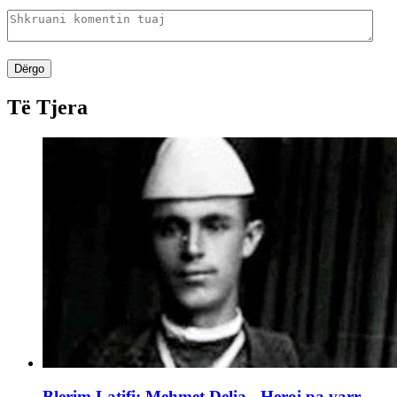
Dërgo
Të Tjera
Blerim Latifi: Mehmet Delia - Heroi pa varr