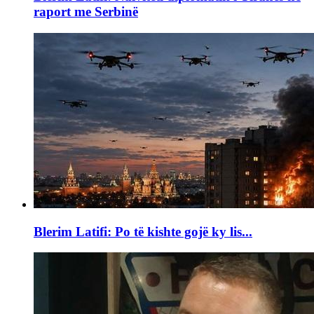
raport me Serbinë
Blerim Latifi: Po të kishte gojë ky lis...