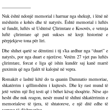
_____________
Nuk është ndonjë memorial i harruar nga shekujt, i lënë në
mëshirën e kohës dhe të natyrës. Është memorial i luftës
së fundit, luftës së Ushtrisë Çlirimtare e Kosovës, e vetmja
luftë çlirimtare që pati sukses në krejt historinë e
përpjekjeve tona për liri.
Dhe shihet qartë se dëmtimi i tij s'ka ardhur nga “duart” e
natyrës, por nga duart e njerëzve. Vetëm 27 vjet pas luftës
çlirimtare, forcat e liga që ishin kundër saj kanë marrë
guximin që nga fjalët të kalojnë në vepra.
Romakët e lashtë këtë do ta quanin Damnatio memoriae,
shkatërrim i qëllimshëm i kujtesës. Dhe ky rast mund të
jetë vetëm një lloj testi që i bëhet kësaj shoqërie. Nëse ajo
hesht dhe nuk reagon, nesër mund të shihni shkatërrimin e
memorialeve të tjera, të shtatoreve, e një ditë edhe të
varreve të dëshmorëve.