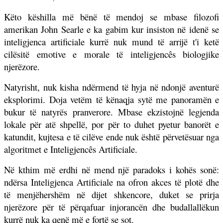
Këto këshilla më bënë të mendoj se mbase filozofi
amerikan John Searle e ka gabim kur insiston në idenë se
inteligjenca artificiale kurrë nuk mund të arrijë t'i ketë
cilësitë emotive e morale të inteligjencês biologjike
njerëzore.
Natyrisht, nuk kisha ndërmend të hyja në ndonjë aventurë
eksplorimi. Doja vetëm të kënaqja sytë me panoramën e
bukur të natyrës pranverore. Mbase ekzistojnë legjenda
lokale për atë shpellë, por për to duhet pyetur banorët e
katundit, kujtesa e të cilëve ende nuk është përvetësuar nga
algoritmet e Inteligjencês Artificiale.
Në kthim më erdhi në mend një paradoks i kohës sonë:
ndërsa Inteligjenca Artificiale na ofron akces të plotë dhe
të menjëhershëm në dijet shkencore, duket se prirja
njerëzore për të përqafuar injorancën dhe budallallëkun
kurrë nuk ka qenë më e fortë se sot.