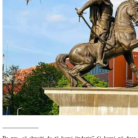
_____________
Po pra, së shpejti do të kemi “nderin” t’i kemi në duar