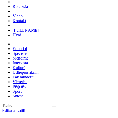
Redaksia
Video
Kontakt
[FULLNAME]
Hyni
Editorial
Speciale
Mendime
Intervista
Kulturë
Udhëpërshkrim
Faleminderit
Vërtetësi
Përjetësi
Sport
Shtesë
Editorial
Latifi