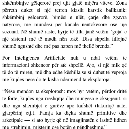
shkëmbinjve gëlqerorë prej ujit gjatë mijëra viteve. Zona
përreth duket si një terren klasik karstik ballkanik:
shkëmbinj gëlqerorë, bimësi e ulët, çarje dhe zgavra
natyrore, me mundësi për kanale nëntokësore ose ujë
sezonal. Në shumë raste, hyrje të tilla janë vetëm ‘goja’ e
një sistemi më të madh nën tokë. Disa shpella fillojnë
shumë ngushtë dhe më pas hapen më thellë brenda.”
Por Inteligjenca Artificiale nuk u ndal vetëm te
informacioni shkencor për atë shpellë. Ajo, si një mik që
të do të mirën, më dha edhe këshilla se si duhet të veproja
me kujdes nëse do të kisha ndërmend ta eksploroja:
“Nëse mendon ta eksplorosh: mos hyr vetëm, përdor dritë
të fortë, kujdes nga rrëshqitja dhe mungesa e oksigjenit, si
dhe nga shembjet e gurëve apo kafshët (lakuriqë nate,
gjarpërinj etj.). Pamja ka diçka shumë primitive dhe
arketipale — si ato hyrje që në imagjinatën e lashtë lidhen
me strehimin, misterin ose botën e nëndheshme.”