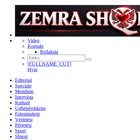
Video
Kontakt
Redaksia
[FULLNAME_CUT]
Hyni
Editorial
Speciale
Mendime
Intervista
Kulturë
Udhëpërshkrim
Faleminderit
Vërtetësi
Përjetësi
Sport
Shtesë