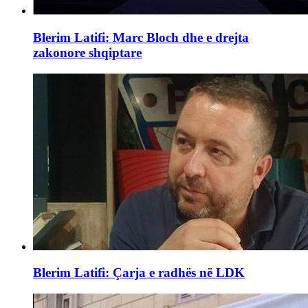
Blerim Latifi: Marc Bloch dhe e drejta
zakonore shqiptare
Blerim Latifi: Çarja e radhës në LDK