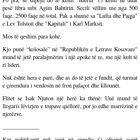
pesë libra mbi Agim Bahtirin. Secili vëllim me nga 500
faqe. 2500 faqe në total. Pak a shumë sa "Lufta dhe Paqja"
e Lev Tolstoit dhe "Kapitali" i Karl Marksit.
Mos të qeshim para kohe.
Kjo punë “kolosale” në "Republikën e Letrave Kosovare"
mund të jetë paralajmërim i një epoke të re, me një kult të
ri lideri.
Nuk është hera e parë, dhe as do të jetë e fundit, që turmat
e çmendura i vendosin në fron palaçot dhe kllounët.
Flitet se Isak Njuton një herë ka thënë: Unë mund të
llogaris lëvizjen e trupave qiellorë, por jo edhe marrëzinë e
njerëzve.
_____________
Kur politikanët nuk janë në gjendje t’i ofrojnë asgjë