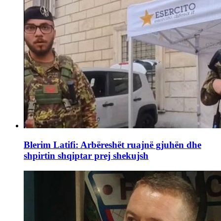
Blerim Latifi: Arbëreshët ruajnë gjuhën dhe
shpirtin shqiptar prej shekujsh