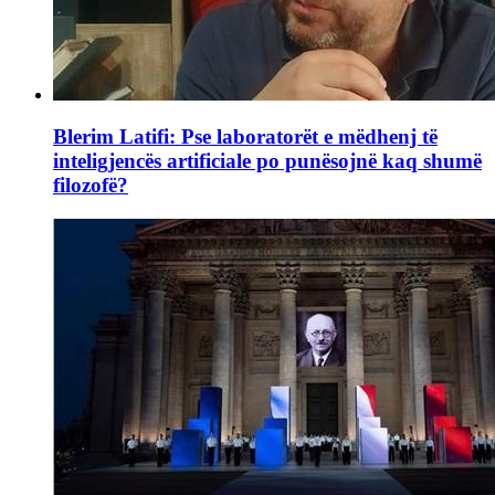
Blerim Latifi: Pse laboratorët e mëdhenj të
inteligjencës artificiale po punësojnë kaq shumë
filozofë?