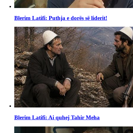
Blerim Latifi: Puthja e dorës së liderit!
Blerim Latifi: Ai quhej Tahir Meha