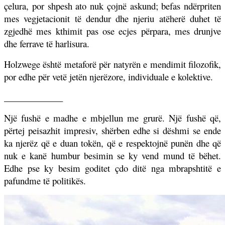
çelura, por shpesh ato nuk çojnë askund; befas ndërpriten
mes vegjetacionit të dendur dhe njeriu atëherë duhet të
zgjedhë mes kthimit pas ose ecjes përpara, mes drunjve
dhe ferrave të harlisura.
Holzwege është metaforë për natyrën e mendimit filozofik,
por edhe për vetë jetën njerëzore, individuale e kolektive.
_____________
Një fushë e madhe e mbjellun me grurë. Një fushë që,
përtej peisazhit impresiv, shërben edhe si dëshmi se ende
ka njerëz që e duan tokën, që e respektojnë punën dhe që
nuk e kanë humbur besimin se ky vend mund të bëhet.
Edhe pse ky besim goditet çdo ditë nga mbrapshtitë e
pafundme të politikës.