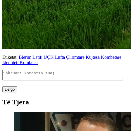
Etiketat:
Blerim Latifi
UÇK
Lufta Çlirimtare
Kujtesa Kombëtare
Identiteti Kombëtar
Dërgo
Të Tjera