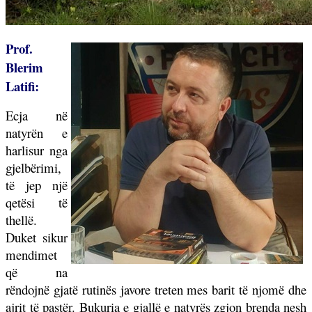
Prof.
Blerim
Latifi:
Ecja në
natyrën e
harlisur nga
gjelbërimi,
të jep një
qetësi të
thellë.
Duket sikur
mendimet
që na
rëndojnë gjatë rutinës javore treten mes barit të njomë dhe
ajrit të pastër. Bukuria e gjallë e natyrës zgjon brenda nesh