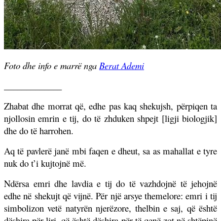
Foto dhe info e marrë nga
Berat Ademi
_____________
Zhabat dhe morrat që, edhe pas kaq shekujsh, përpiqen ta
njollosin emrin e tij, do të zhduken shpejt [ligji biologjik]
dhe do të harrohen.
Aq të pavlerë janë mbi faqen e dheut, sa as mahallat e tyre
nuk do t’i kujtojnë më.
Ndërsa emri dhe lavdia e tij do të vazhdojnë të jehojnë
edhe në shekujt që vijnë. Për një arsye themelore: emri i tij
simbolizon vetë natyrën njerëzore, thelbin e saj, që është
dëshira për liri, që është dëshira për të qenë zot në shtëpinë