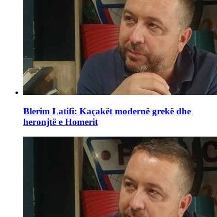
Blerim Latifi: Kaçakët modernë grekë dhe
heronjtë e Homerit