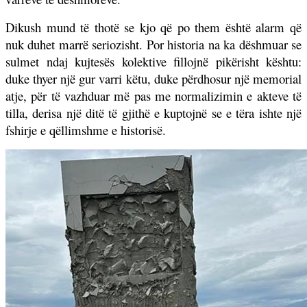
Dikush mund të thotë se kjo që po them është alarm që
nuk duhet marrë seriozisht. Por historia na ka dëshmuar se
sulmet ndaj kujtesës kolektive fillojnë pikërisht kështu:
duke thyer një gur varri këtu, duke përdhosur një memorial
atje, për të vazhduar më pas me normalizimin e akteve të
tilla, derisa një ditë të gjithë e kuptojnë se e tëra ishte një
fshirje e qëllimshme e historisë.