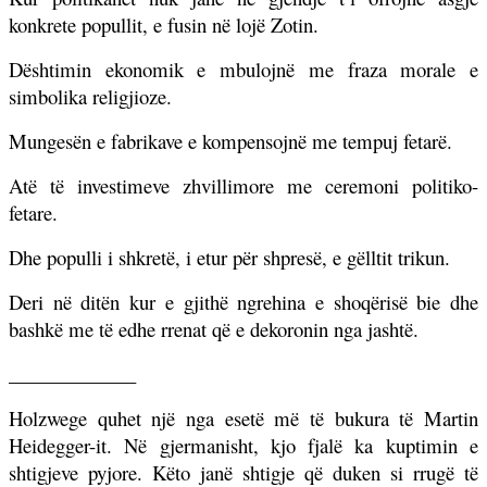
konkrete popullit, e fusin në lojë Zotin.
Dështimin ekonomik e mbulojnë me fraza morale e
simbolika religjioze.
Mungesën e fabrikave e kompensojnë me tempuj fetarë.
Atë të investimeve zhvillimore me ceremoni politiko-
fetare.
Dhe populli i shkretë, i etur për shpresë, e gëlltit trikun.
Deri në ditën kur e gjithë ngrehina e shoqërisë bie dhe
bashkë me të edhe rrenat që e dekoronin nga jashtë.
_____________
Holzwege quhet një nga esetë më të bukura të Martin
Heidegger-it. Në gjermanisht, kjo fjalë ka kuptimin e
shtigjeve pyjore. Këto janë shtigje që duken si rrugë të