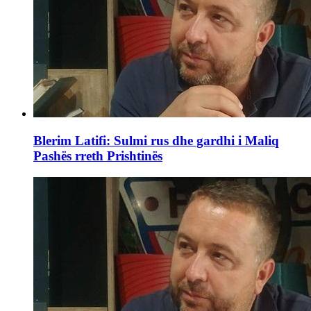
Blerim Latifi: Sulmi rus dhe gardhi i Maliq
Pashës rreth Prishtinës