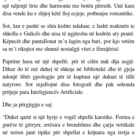
një ndjenjë lirie dhe harmonie me botën përreth. Unë kam
disa vende ku e shijoj këtë lloj ecjeje, pothuajse romantike.
Sot, kur e pashë se shiu kishte ndaluar, e lashë makinën te
shkolla e Galicês dhe nisa të ngjitesha në kodrën aty pranë.
Këpucët dhe pantallonat m’u lagën nga bari, por kjo vetëm
sa m’i rikujtoi me shumë nostalgji vitet e fëmijërisë.
Papritur hasa në një shpellë, për të cilën nuk dija asgjë.
Dikur do të më duhej të shkoja në bibliotekë dhe të gjeja
ndonjë libër gjeologjie për të kuptuar një dukuri të tillë
natyrore. Sot mjaftojnë disa fotografi dhe pak sekonda
pritjeje para Inteligjencës Artificiale.
Dhe ja përgjigjja e saj:
“Duket qartë si një hyrje e vogël shpelle karstike. Forma e
gurëve të gërryer, errësira e brendshme dhe çarja vertikale
në terren janë tipike për shpellat e krijuara nga tretja e