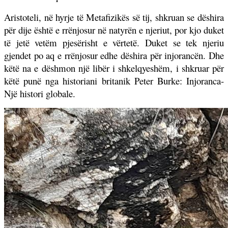
Aristoteli, në hyrje të Metafizikës së tij, shkruan se dëshira
për dije është e rrënjosur në natyrën e njeriut, por kjo duket
të jetë vetëm pjesërisht e vërtetë. Duket se tek njeriu
gjendet po aq e rrënjosur edhe dëshira për injorancën. Dhe
këtë na e dëshmon një libër i shkelqyeshëm, i shkruar për
këtë punë nga historiani britanik Peter Burke: Injoranca-
Një histori globale.