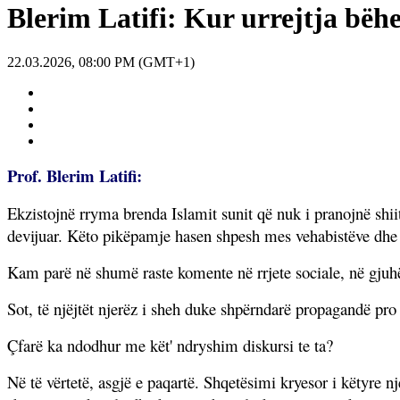
Blerim Latifi: Kur urrejtja bëhe
22.03.2026, 08:00 PM (GMT+1)
Prof. Blerim Latifi:
Ekzistojnë rryma brenda Islamit sunit që nuk i pranojnë shii
devijuar. Këto pikëpamje hasen shpesh mes vehabistëve dhe s
Kam parë në shumë raste komente në rrjete sociale, në gjuh
Sot, të njëjtët njerëz i sheh duke shpërndarë propagandë pro I
Çfarë ka ndodhur me kët' ndryshim diskursi te ta?
Në të vërtetë, asgjë e paqartë. Shqetësimi kryesor i këtyre 