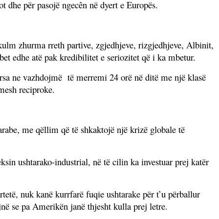
dot dhe për pasojë ngecên në dyert e Europës.
kulm zhurma rreth partive, zgjedhjeve, rizgjedhjeve, Albinit,
bet edhe atë pak kredibilitet e seriozitet që i ka mbetur.
dërsa ne vazhdojmë
të merremi 24 orë në ditë me një klasë
imesh reciproke.
arabe, me qëllim që të shkaktojë një krizë globale të
sin ushtarako-industrial, në të cilin ka investuar prej katër
ërtetë, nuk kanë kurrfarë fuqie ushtarake për t’u përballur
në se pa Amerikën janë thjesht kulla prej letre.