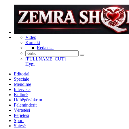
Video
Kontakt
Redaksia
[FULLNAME_CUT]
Hyni
Editorial
Speciale
Mendime
Intervista
Kulturë
Udhëpërshkrim
Faleminderit
Vërtetësi
Përjetësi
Sport
Shtesë