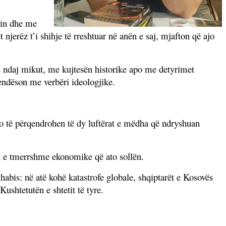
nin dhe me
t njerëz t’i shihje të rreshtuar në anën e saj, mjafton që ajo
s ndaj mikut, me kujtesën historike apo me detyrimet
vendëson me verbëri ideologjike.
i do të përqendrohen të dy luftërat e mëdha që ndryshuan
at e tmerrshme ekonomike që ato sollën.
habis: në atë kohë katastrofe globale, shqiptarët e Kosovës
Kushtetutën e shtetit të tyre.