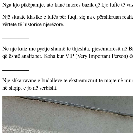
Nga kjo pikëpamje, ato kanë interes bazik që kjo luftë të vaz
Një situatë klasike e lufës për fuqi, siç na e përshkruan real
vërtetë të historisë njerëzore.
__________
Në një kuiz me pyetje shumë të thjeshta, pjesëmarrësit në B
që është analfabet. Koha kur VIP (Very Important Person) ës
__________
Një shkarravinë e budallëve të ekstremizmit të majtë nê muret
në shqip, e jo n
ë
serbisht.