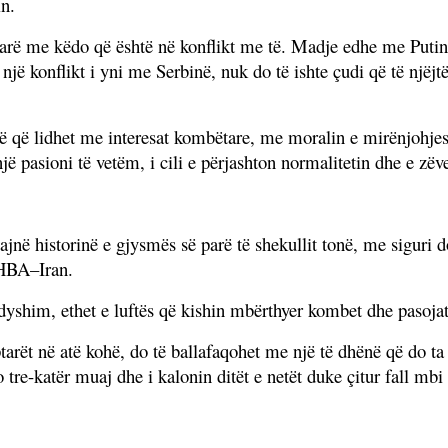
in.
idarë me këdo që është në konflikt me të. Madje edhe me Puti
 një konflikt i yni me Serbinë, nuk do të ishte çudi që të njëjtë
jë që lidhet me interesat kombëtare, me moralin e mirënjohje
një pasioni të vetëm, i cili e përjashton normalitetin dhe e zë
kruajnë historinë e gjysmës së parë të shekullit tonë, me sigur
SHBA–Iran.
 dyshim, ethet e luftës që kishin mbërthyer kombet dhe pasoj
tarët në atë kohë, do të ballafaqohet me një të dhënë që do ta 
 tre-katër muaj dhe i kalonin ditët e netët duke çitur fall mbi 