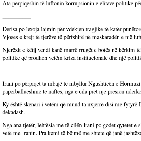
Ata përpiqeshin të luftonin korrupsionin e elitave politike 
__________
Derisa po lexoja lajmin për vdekjen tragjike të katër punëto
Vjoses e krejt të tjerëve të përfshirë në maskaradën e një luft
Njerëzit e këtij vendi kanë marrë rrugët e botës në kërkim
politike që prodhon vetëm kriza institucionale dhe një poli
__________
Irani po përpiqet ta mbajë të mbyllur Ngushticën e Hormuzit 
papërballueshme të naftës, nga e cila pret një presion ndër
Ky është skenari i vetëm që mund ta nxjerrë disi me fytyrë Ira
dekadash.
Nga ana tjetër, lehtësia me të cilën Irani po godet qytetet e s
vetë me Iranin. Pra kemi të bëjmë me shtete që janë jashtëza