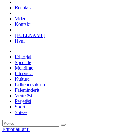
Redaksia
Video
Kontakt
[FULLNAME]
Hyni
Editorial
Speciale
Mendime
Intervista
Kulturë
Udhëpërshkrim
Faleminderit
Vërtetësi
Përjetësi
Sport
Shtesë
Editorial
Latifi