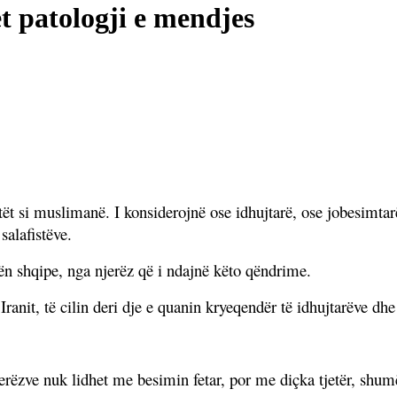
t patologji e mendjes
tët si muslimanë. I konsiderojnë ose idhujtarë, ose jobesimtar
alafistëve.
ën shqipe, nga njerëz që i ndajnë këto qëndrime.
ranit, të cilin deri dje e quanin kryeqendër të idhujtarëve dhe
njerëzve nuk lidhet me besimin fetar, por me diçka tjetër, shu