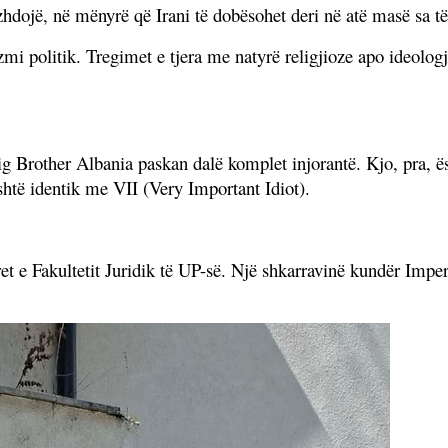
hdojë, në mënyrë që Irani të dobësohet deri në atë masë sa të 
izmi politik. Tregimet e tjera me natyrë religjioze apo ideologj
ig Brother Albania paskan dalë komplet injorantë. Kjo, pra, ë
htë identik me VII (Very Important Idiot).
 e Fakultetit Juridik të UP-së. Një shkarravinë kundër Imperia