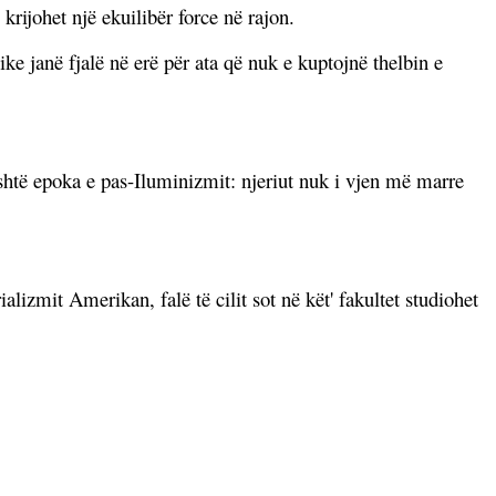
krijohet një ekuilibër force në rajon.
ike janë fjalë në erë për ata që nuk e kuptojnë thelbin e
shtë epoka e pas-Iluminizmit: njeriut nuk i vjen më marre
lizmit Amerikan, falë të cilit sot në kët' fakultet studiohet