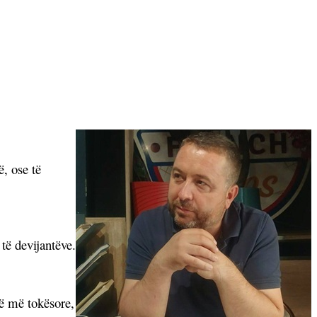
ë, ose të
 të devijantëve.
më më tokësore,