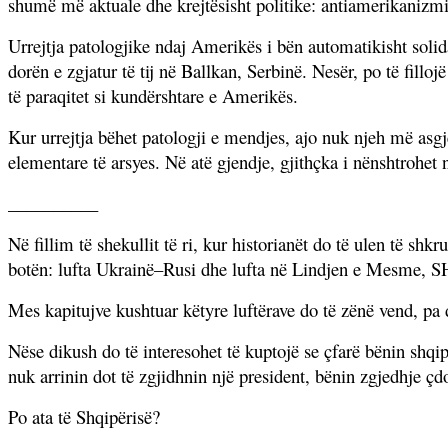
shumë më aktuale dhe krejtësisht politike: antiamerikanizm
Urrejtja patologjike ndaj Amerikës i bën automatikisht sol
dorën e zgjatur të tij në Ballkan, Serbinë. Nesër, po të fillojë
të paraqitet si kundërshtare e Amerikës.
Kur urrejtja bëhet patologji e mendjes, ajo nuk njeh më asg
elementare të arsyes. Në atë gjendje, gjithçka i nënshtrohet 
__________
Në fillim të shekullit të ri, kur historianët do të ulen të sh
botën: lufta Ukrainë–Rusi dhe lufta në Lindjen e Mesme, 
Mes kapitujve kushtuar këtyre luftërave do të zënë vend, pa
Nëse dikush do të interesohet të kuptojë se çfarë bënin shqip
nuk arrinin dot të zgjidhnin një president, bënin zgjedhje çdo
Po ata të Shqipërisë?