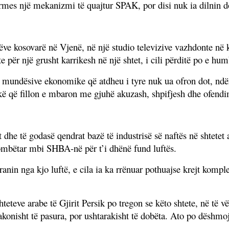
përmes një mekanizmi të quajtur SPAK, por disi nuk ia dilnin 
rëve kosovarë në Vjenë, në një studio televizive vazhdonte në 
e për një grusht karrikesh në një shtet, i cili përditë po e hum
 të mundësive ekonomike që atdheu i tyre nuk ua ofron dot, n
tikë që fillon e mbaron me gjuhë akuzash, shpifjesh dhe ofend
dhe të godasë qendrat bazë të industrisë së naftës në shtetet 
kombëtar mbi SHBA-në për t’i dhënë fund luftës.
nin nga kjo luftë, e cila ia ka rrënuar pothuajse krejt komplek
hteteve arabe të Gjirit Persik po tregon se këto shtete, në të v
konisht të pasura, por ushtarakisht të dobëta. Ato po dëshmoj