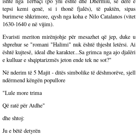
ishte nga Tërbaçi (po yni është dhe Dhërmiu, se derë e
tepsi kemi qenë, si i thonë fjalës), të paktën, sipas
burimeve shkrimore, qysh nga koha e Nilo Catalanos (vitet
1630-1640 e në vijim).
Evaristi meriton mirënjohje për mesazhet që jep, duke u
shprehur se "romani "Halimi" nuk është thjesht letërsi. Ai
është kujtesë, ideal dhe karakter...Sa grimca nga ajo djalëri
e kulluar e shqiptarizmës jeton ende tek ne sot?"
Në nderim të 5 Majit - ditës simbolike të dëshmorëve, sjell
ndërmend këngën popullore
"Lule more trima
Që ratë për Atdhe"
dhe shtoj:
Ju e bëtë detyrën