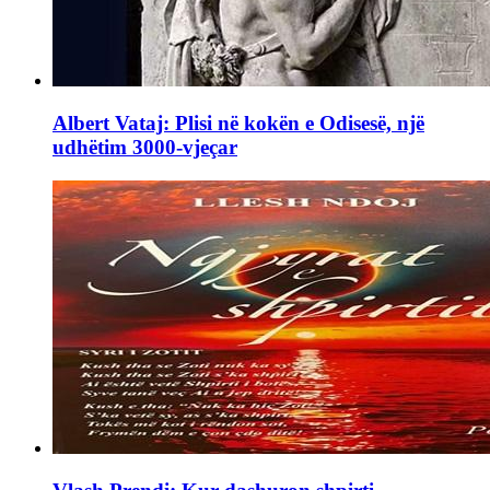
Albert Vataj: Plisi në kokën e Odisesë, një
udhëtim 3000-vjeçar