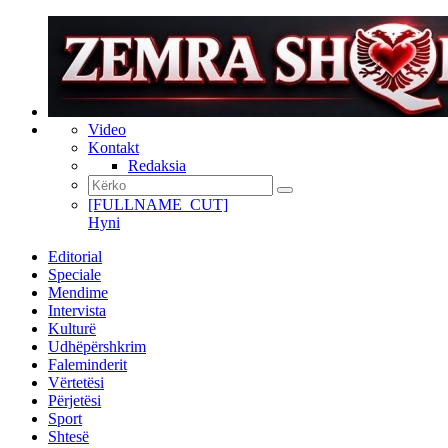
Video
Kontakt
Redaksia
[FULLNAME_CUT]
Hyni
Editorial
Speciale
Mendime
Intervista
Kulturë
Udhëpërshkrim
Faleminderit
Vërtetësi
Përjetësi
Sport
Shtesë