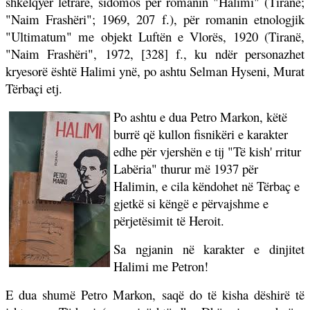
shkëlqyer letrare, sidomos për romanin "Halimi" (Tiranë;
"Naim Frashëri"; 1969, 207 f.), për romanin etnologjik
"Ultimatum" me objekt Luftën e Vlorës, 1920 (Tiranë,
"Naim Frashëri", 1972, [328] f., ku ndër personazhet
kryesorë është Halimi ynë, po ashtu Selman Hyseni, Murat
Tërbaçi etj.
Po ashtu e dua Petro Markon, këtë
burrë që kullon fisnikëri e karakter
edhe për vjershën e tij "Të kish' rritur
Labëria" thurur më 1937 për
Halimin, e cila këndohet në Tërbaç e
gjetkë si këngë e përvajshme e
përjetësimit të Heroit.
Sa ngjanin në karakter e dinjitet
Halimi me Petron!
E dua shumë Petro Markon, saqë do të kisha dëshirë të