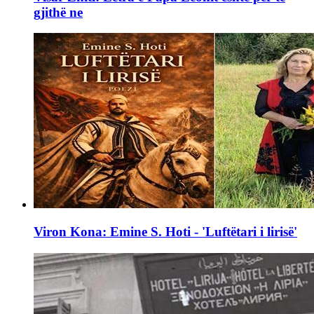
gjithë ne
Viron Kona: Emine S. Hoti - 'Luftëtari i lirisë'