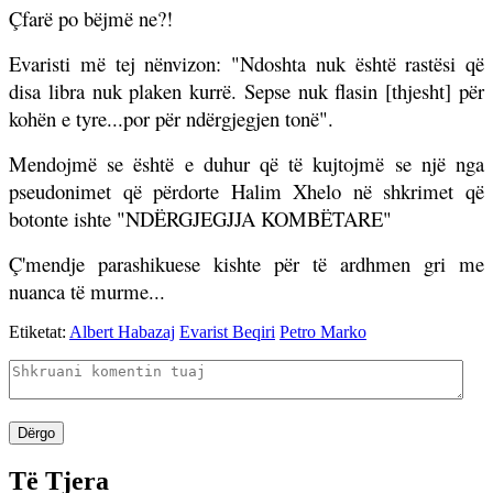
Çfarë po bëjmë ne?!
Evaristi më tej nënvizon: "Ndoshta nuk është rastësi që
disa libra nuk plaken kurrë. Sepse nuk flasin [thjesht] për
kohën e tyre...por për ndërgjegjen tonë".
Mendojmë se është e duhur që të kujtojmë se një nga
pseudonimet që përdorte Halim Xhelo në shkrimet që
botonte ishte "NDËRGJEGJJA KOMBËTARE"
Ç'mendje parashikuese kishte për të ardhmen gri me
nuanca të murme...
Etiketat:
Albert Habazaj
Evarist Beqiri
Petro Marko
Dërgo
Të Tjera