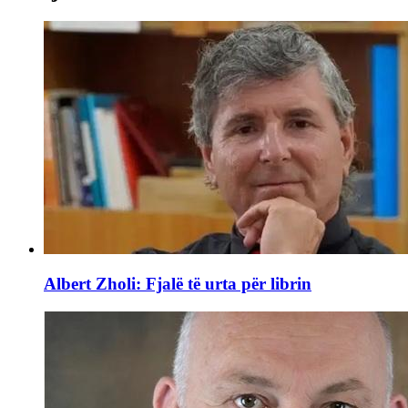
Albert Zholi: Fjalë të urta për librin