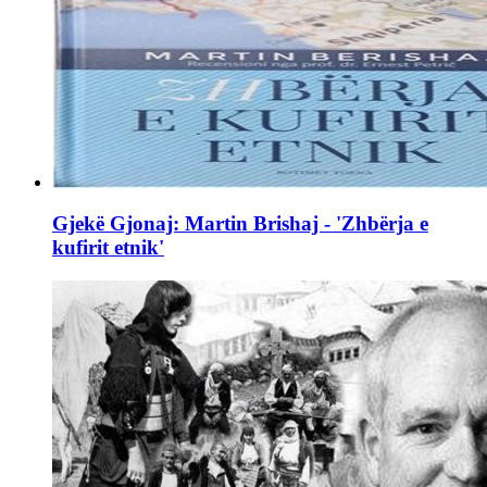
Gjekë Gjonaj: Martin Brishaj - 'Zhbërja e
kufirit etnik'