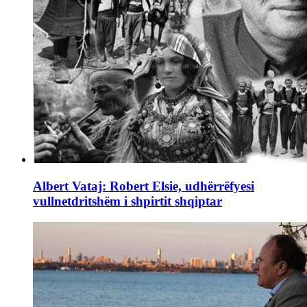
Albert Vataj: Robert Elsie, udhërrëfyesi
vullnetdritshëm i shpirtit shqiptar