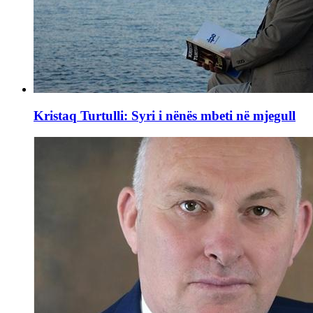
Kristaq Turtulli: Syri i nënës mbeti në mjegull