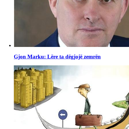
Gjon Marku: Lëre ta dëgjojë zemrën