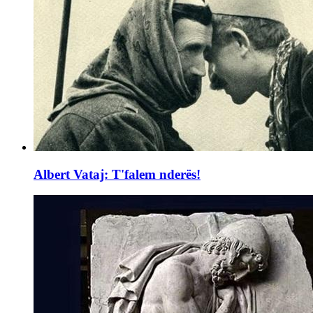
Albert Vataj: T'falem nderës!