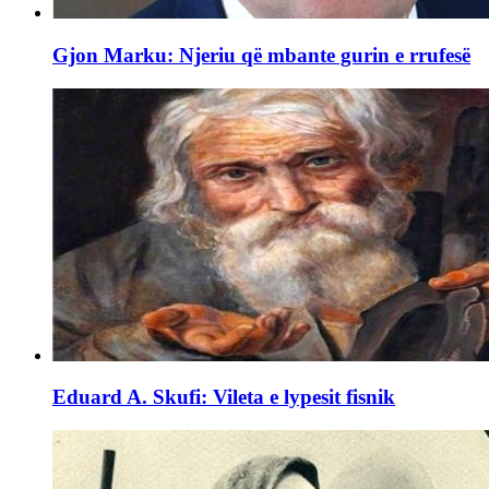
Gjon Marku: Njeriu që mbante gurin e rrufesë
Eduard A. Skufi: Vileta e lypesit fisnik