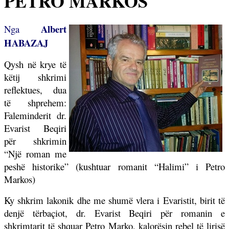
PETRO MARKOS
Albert
Nga
HABAZAJ
Qysh në krye të
këtij shkrimi
reflektues, dua
të shprehem:
Faleminderit dr.
Evarist Beqiri
për shkrimin
“Një roman me
peshë historike” (kushtuar romanit “Halimi” i Petro
Markos)
Ky shkrim lakonik dhe me shumë vlera i Evaristit, birit të
denjë tërbaçiot, dr. Evarist Beqiri për romanin e
shkrimtarit të shquar Petro Marko, kalorësin rebel të lirisë