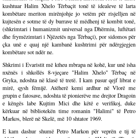
kushtuar Halim Xhelo Tërbaçit tonë të idealeve të larta
kombëtare meriton mirënjohje jo vetëm për risjelljen në
kujtesën e sotme të dy burrave të mëdhenj të kombit tonë,
(shkrimtari i humanizmit universal nga Dhërmiu, luftëtari
dhe frymëzimtari i Njëzetës nga Tërbaçi), por sidomos për
çka unë e quaj një kambanë kushtrimi për ndërgjegjen
kombëtare sot ndër ne.
Shkrimi i Evaristit më ktheu mbrapa në kohë, kur unë isha
nxënës i shkollës 8-vjeçare "Halim Xhelo" Tërbaç në
Gryka, ndoshta në klasë të tretë. I kam pasur qejf librat e
mirë, qysh fëmijë. Atëherë kemi ardhur në Vlorë me
grupin e fatosave, ndoshta të pionierëve me drejtor Dragoin
e këngës labe Kujtim Mici dhe këtë e verifikoj, duke
kërkuar në bibliotekën time romanin "Halimi" të Petro
Markos, blerë në Skelë, më 10 shtator 1969.
E kam dashur shumë Petro Markon për veprën e tij të