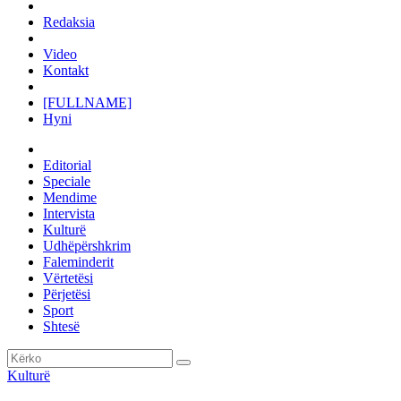
Redaksia
Video
Kontakt
[FULLNAME]
Hyni
Editorial
Speciale
Mendime
Intervista
Kulturë
Udhëpërshkrim
Faleminderit
Vërtetësi
Përjetësi
Sport
Shtesë
Kulturë