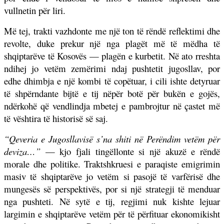
vullnetin për liri.
Më tej, trakti vazhdonte me një ton të rëndë reflektimi dhe
revolte, duke prekur një nga plagët më të mëdha të
shqiptarëve të Kosovës — plagën e kurbetit. Në ato rreshta
ndihej jo vetëm zemërimi ndaj pushtetit jugosllav, por
edhe dhimbja e një kombi të copëtuar, i cili ishte detyruar
të shpërndante bijtë e tij nëpër botë për bukën e gojës,
ndërkohë që vendlindja mbetej e pambrojtur në çastet më
të vështira të historisë së saj.
“Qeveria e Jugosllavisë s’na shiti në Perëndim vetëm për
deviza…”
— kjo fjali tingëllonte si një akuzë e rëndë
morale dhe politike. Traktshkruesi e paraqiste emigrimin
masiv të shqiptarëve jo vetëm si pasojë të varfërisë dhe
mungesës së perspektivës, por si një strategji të menduar
nga pushteti. Në sytë e tij, regjimi nuk kishte lejuar
largimin e shqiptarëve vetëm për të përfituar ekonomikisht