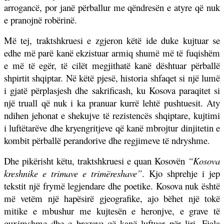
arrogancë, por janë përballur me qëndresën e atyre që nuk
e pranojnë robërinë.
Më tej, traktshkruesi e zgjeron këtë ide duke kujtuar se
edhe më parë kanë ekzistuar armiq shumë më të fuqishëm
e më të egër, të cilët megjithatë kanë dështuar përballë
shpirtit shqiptar. Në këtë pjesë, historia shfaqet si një lumë
i gjatë përplasjesh dhe sakrificash, ku Kosova paraqitet si
një truall që nuk i ka pranuar kurrë lehtë pushtuesit. Aty
ndihen jehonat e shekujve të rezistencës shqiptare, kujtimi
i luftëtarëve dhe kryengritjeve që kanë mbrojtur dinjitetin e
kombit përballë perandorive dhe regjimeve të ndryshme.
Dhe pikërisht këtu, traktshkruesi e quan Kosovën
“Kosova
kreshnike e trimave e trimëreshave”
. Kjo shprehje i jep
tekstit një frymë legjendare dhe poetike. Kosova nuk është
më vetëm një hapësirë gjeografike, ajo bëhet një tokë
mitike e mbushur me kujtesën e heronjve, e grave të
guximshme dhe e brezave që kanë luftuar për liri. Fjala