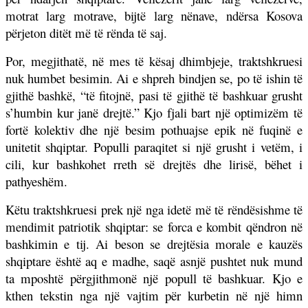
motrat larg motrave, bijtë larg nënave, ndërsa Kosova
përjeton ditët më të rënda të saj.
Por, megjithatë, në mes të kësaj dhimbjeje, traktshkruesi
nuk humbet besimin. Ai e shpreh bindjen se, po të ishin të
gjithë bashkë, “të fitojnë, pasi të gjithë të bashkuar grusht
s’humbin kur janë drejtë.” Kjo fjali bart një optimizëm të
fortë kolektiv dhe një besim pothuajse epik në fuqinë e
unitetit shqiptar. Populli paraqitet si një grusht i vetëm, i
cili, kur bashkohet rreth së drejtës dhe lirisë, bëhet i
pathyeshëm.
Këtu traktshkruesi prek një nga idetë më të rëndësishme të
mendimit patriotik shqiptar: se forca e kombit qëndron në
bashkimin e tij. Ai beson se drejtësia morale e kauzës
shqiptare është aq e madhe, saqë asnjë pushtet nuk mund
ta mposhtë përgjithmonë një popull të bashkuar. Kjo e
kthen tekstin nga një vajtim për kurbetin në një himn