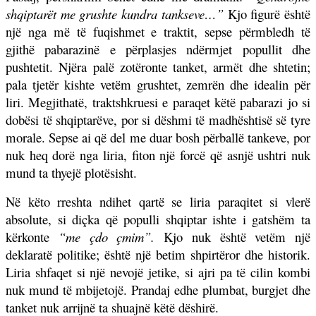
shqiptarët me grushte kundra tankseve…”
Kjo figurë është
një nga më të fuqishmet e traktit, sepse përmbledh të
gjithë pabarazinë e përplasjes ndërmjet popullit dhe
pushtetit. Njëra palë zotëronte tanket, armët dhe shtetin;
pala tjetër kishte vetëm grushtet, zemrën dhe idealin për
liri. Megjithatë, traktshkruesi e paraqet këtë pabarazi jo si
dobësi të shqiptarëve, por si dëshmi të madhështisë së tyre
morale. Sepse ai që del me duar bosh përballë tankeve, por
nuk heq dorë nga liria, fiton një forcë që asnjë ushtri nuk
mund ta thyejë plotësisht.
Në këto rreshta ndihet qartë se liria paraqitet si vlerë
absolute, si diçka që populli shqiptar ishte i gatshëm ta
kërkonte
“me çdo çmim”.
Kjo nuk është vetëm një
deklaratë politike; është një betim shpirtëror dhe historik.
Liria shfaqet si një nevojë jetike, si ajri pa të cilin kombi
nuk mund të mbijetojë. Prandaj edhe plumbat, burgjet dhe
tanket nuk arrijnë ta shuajnë këtë dëshirë.