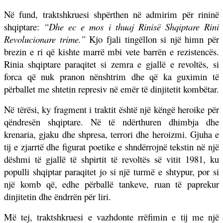
Në fund, traktshkruesi shpërthen në admirim për rininë
shqiptare:
“Dhe ec e mos i thuaj Rinisë Shqiptare Rini
Revolucionare trime.”
Kjo fjali tingëllon si një himn për
brezin e ri që kishte marrë mbi vete barrën e rezistencës.
Rinia shqiptare paraqitet si zemra e gjallë e revoltës, si
forca që nuk pranon nënshtrim dhe që ka guximin të
përballet me shtetin represiv në emër të dinjitetit kombëtar.
Në tërësi, ky fragment i traktit është një këngë heroike për
qëndresën shqiptare. Në të ndërthuren dhimbja dhe
krenaria, gjaku dhe shpresa, terrori dhe heroizmi. Gjuha e
tij e zjarrtë dhe figurat poetike e shndërrojnë tekstin në një
dëshmi të gjallë të shpirtit të revoltës së vitit 1981, ku
populli shqiptar paraqitet jo si një turmë e shtypur, por si
një komb që, edhe përballë tankeve, ruan të paprekur
dinjitetin dhe ëndrrën për liri.
Më tej, traktshkruesi e vazhdonte rrëfimin e tij me një