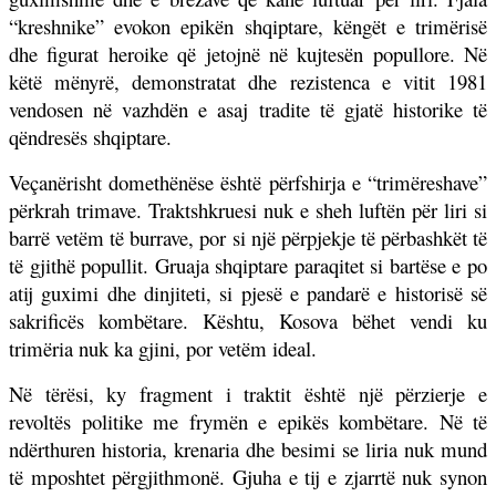
“kreshnike” evokon epikën shqiptare, këngët e trimërisë
dhe figurat heroike që jetojnë në kujtesën popullore. Në
këtë mënyrë, demonstratat dhe rezistenca e vitit 1981
vendosen në vazhdën e asaj tradite të gjatë historike të
qëndresës shqiptare.
Veçanërisht domethënëse është përfshirja e “trimëreshave”
përkrah trimave. Traktshkruesi nuk e sheh luftën për liri si
barrë vetëm të burrave, por si një përpjekje të përbashkët të
të gjithë popullit. Gruaja shqiptare paraqitet si bartëse e po
atij guximi dhe dinjiteti, si pjesë e pandarë e historisë së
sakrificës kombëtare. Kështu, Kosova bëhet vendi ku
trimëria nuk ka gjini, por vetëm ideal.
Në tërësi, ky fragment i traktit është një përzierje e
revoltës politike me frymën e epikës kombëtare. Në të
ndërthuren historia, krenaria dhe besimi se liria nuk mund
të mposhtet përgjithmonë. Gjuha e tij e zjarrtë nuk synon