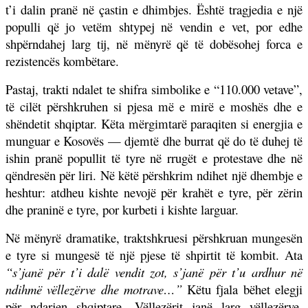
t’i dalin pranë në çastin e dhimbjes. Është tragjedia e një
populli që jo vetëm shtypej në vendin e vet, por edhe
shpërndahej larg tij, në mënyrë që të dobësohej forca e
rezistencës kombëtare.
Pastaj, trakti ndalet te shifra simbolike e “110.000 vetave”,
të cilët përshkruhen si pjesa më e mirë e moshës dhe e
shëndetit shqiptar. Këta mërgimtarë paraqiten si energjia e
munguar e Kosovës — djemtë dhe burrat që do të duhej të
ishin pranë popullit të tyre në rrugët e protestave dhe në
qëndresën për liri. Në këtë përshkrim ndihet një dhembje e
heshtur: atdheu kishte nevojë për krahët e tyre, për zërin
dhe praninë e tyre, por kurbeti i kishte larguar.
Në mënyrë dramatike, traktshkruesi përshkruan mungesën
e tyre si mungesë të një pjese të shpirtit të kombit. Ata
“s’janë për t’i dalë vendit zot, s’janë për t’u ardhur në
ndihmë vëllezërve dhe motrave…”
Këtu fjala bëhet elegji
për ndarjen shqiptare. Vëllezërit janë larg vëllezërve,