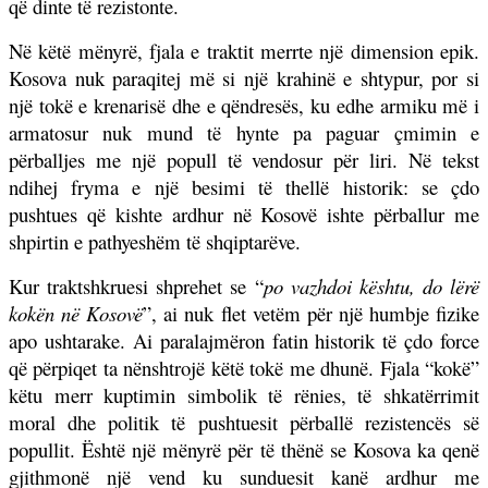
që dinte të rezistonte.
Në këtë mënyrë, fjala e traktit merrte një dimension epik.
Kosova nuk paraqitej më si një krahinë e shtypur, por si
një tokë e krenarisë dhe e qëndresës, ku edhe armiku më i
armatosur nuk mund të hynte pa paguar çmimin e
përballjes me një popull të vendosur për liri. Në tekst
ndihej fryma e një besimi të thellë historik: se çdo
pushtues që kishte ardhur në Kosovë ishte përballur me
shpirtin e pathyeshëm të shqiptarëve.
Kur traktshkruesi shprehet se “
po vazhdoi kështu, do lërë
kokën në Kosovë
”, ai nuk flet vetëm për një humbje fizike
apo ushtarake. Ai paralajmëron fatin historik të çdo force
që përpiqet ta nënshtrojë këtë tokë me dhunë. Fjala “kokë”
këtu merr kuptimin simbolik të rënies, të shkatërrimit
moral dhe politik të pushtuesit përballë rezistencës së
popullit. Është një mënyrë për të thënë se Kosova ka qenë
gjithmonë një vend ku sunduesit kanë ardhur me