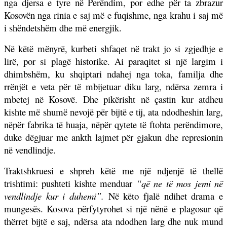
nga djersa e tyre në Perëndim, por edhe për ta zbrazur
Kosovën nga rinia e saj më e fuqishme, nga krahu i saj më
i shëndetshëm dhe më energjik.
Në këtë mënyrë, kurbeti shfaqet në trakt jo si zgjedhje e
lirë, por si plagë historike. Ai paraqitet si një largim i
dhimbshëm, ku shqiptari ndahej nga toka, familja dhe
rrënjët e veta për të mbijetuar diku larg, ndërsa zemra i
mbetej në Kosovë. Dhe pikërisht në çastin kur atdheu
kishte më shumë nevojë për bijtë e tij, ata ndodheshin larg,
nëpër fabrika të huaja, nëpër qytete të ftohta perëndimore,
duke dëgjuar me ankth lajmet për gjakun dhe represionin
në vendlindje.
Traktshkruesi e shpreh këtë me një ndjenjë të thellë
trishtimi: pushteti kishte menduar
“që ne të mos jemi në
vendlindje kur i duhemi”.
Në këto fjalë ndihet drama e
mungesës. Kosova përfytyrohet si një nënë e plagosur që
thërret bijtë e saj, ndërsa ata ndodhen larg dhe nuk mund