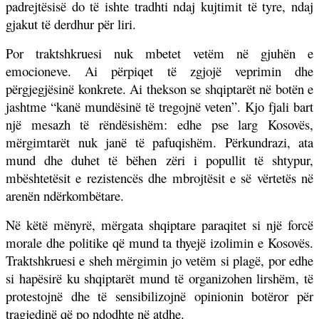
padrejtësisë do të ishte tradhti ndaj kujtimit të tyre, ndaj
gjakut të derdhur për liri.
Por traktshkruesi nuk mbetet vetëm në gjuhën e
emocioneve. Ai përpiqet të zgjojë veprimin dhe
përgjegjësinë konkrete. Ai thekson se shqiptarët në botën e
jashtme “kanë mundësinë të tregojnë veten”. Kjo fjali bart
një mesazh të rëndësishëm: edhe pse larg Kosovës,
mërgimtarët nuk janë të pafuqishëm. Përkundrazi, ata
mund dhe duhet të bëhen zëri i popullit të shtypur,
mbështetësit e rezistencës dhe mbrojtësit e së vërtetës në
arenën ndërkombëtare.
Në këtë mënyrë, mërgata shqiptare paraqitet si një forcë
morale dhe politike që mund ta thyejë izolimin e Kosovës.
Traktshkruesi e sheh mërgimin jo vetëm si plagë, por edhe
si hapësirë ku shqiptarët mund të organizohen lirshëm, të
protestojnë dhe të sensibilizojnë opinionin botëror për
tragjedinë që po ndodhte në atdhe.