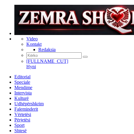
Video
Kontakt
Redaksia
[FULLNAME_CUT]
Hyni
Editorial
Speciale
Mendime
Intervista
Kulturë
Udhëpërshkrim
Faleminderit
Vërtetësi
Përjetësi
Sport
Shtesë