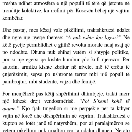
rreshta ndihet atmosfera e një populli të tërë që jetonte në
tronditje kolektive, ku rrëfimi për Kosovën bëhej një vajtim
kombëtar.
Dhe pastaj, mes kësaj vale pikëllimi, traktshkruesi ndalet
dhe ngre një pyetje therëse:
“A nuk është kjo ligësi?”
Në
këtë pyetje përmblidhet e gjithë revolta morale ndaj asaj që
po ndodhte. Dhuna nuk shihej vetëm si shtypje politike,
por si një egërsi që kishte humbur çdo kufi njerëzor. Për
autorin, armiku kishte zbritur në nivelet më të errëta të
çnjerëzimit, sepse po ushtronte terror mbi një popull të
pambrojtur, mbi studentë, vajza dhe fëmijë.
Por menjëherë pas këtij shpërthimi dhimbjeje, trakti merr
një kthesë drejt vendosmërisë.
“Po! S’kemi kohë të
qajmë.”
Kjo fjali tingëllon si një përpjekje për ta kthyer
vajin në forcë dhe dëshpërimin në veprim. Traktshkruesi e
kupton se lotët janë të natyrshëm, por ai paralajmëron se
vetëm pikëllimi nuk mjafton për ta ndalur dhunën. Në ato