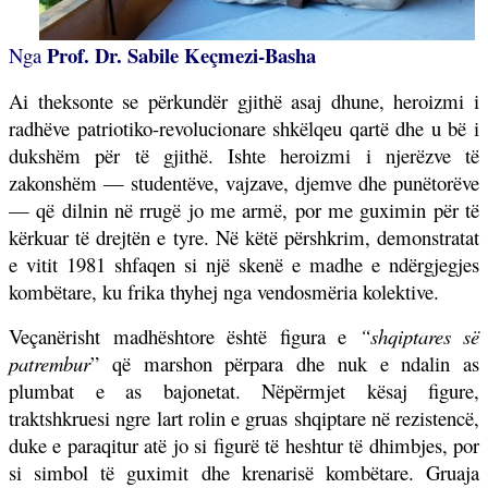
Prof. Dr. Sabile Keçmezi-Basha
Nga
Ai theksonte se përkundër gjithë asaj dhune, heroizmi i
radhëve patriotiko-revolucionare shkëlqeu qartë dhe u bë i
dukshëm për të gjithë. Ishte heroizmi i njerëzve të
zakonshëm — studentëve, vajzave, djemve dhe punëtorëve
— që dilnin në rrugë jo me armë, por me guximin për të
kërkuar të drejtën e tyre. Në këtë përshkrim, demonstratat
e vitit 1981 shfaqen si një skenë e madhe e ndërgjegjes
kombëtare, ku frika thyhej nga vendosmëria kolektive.
Veçanërisht madhështore është figura e
“shqiptares së
patrembur
” që marshon përpara dhe nuk e ndalin as
plumbat e as bajonetat. Nëpërmjet kësaj figure,
traktshkruesi ngre lart rolin e gruas shqiptare në rezistencë,
duke e paraqitur atë jo si figurë të heshtur të dhimbjes, por
si simbol të guximit dhe krenarisë kombëtare. Gruaja