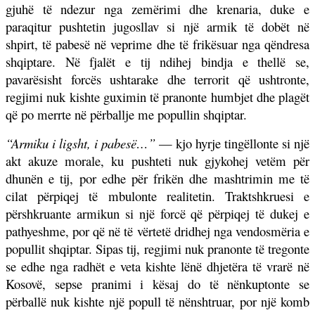
gjuhë të ndezur nga zemërimi dhe krenaria, duke e
paraqitur pushtetin jugosllav si një armik të dobët në
shpirt, të pabesë në veprime dhe të frikësuar nga qëndresa
shqiptare. Në fjalët e tij ndihej bindja e thellë se,
pavarësisht forcës ushtarake dhe terrorit që ushtronte,
regjimi nuk kishte guximin të pranonte humbjet dhe plagët
që po merrte në përballje me popullin shqiptar.
“Armiku i ligsht, i pabesë…”
— kjo hyrje tingëllonte si një
akt akuze morale, ku pushteti nuk gjykohej vetëm për
dhunën e tij, por edhe për frikën dhe mashtrimin me të
cilat përpiqej të mbulonte realitetin. Traktshkruesi e
përshkruante armikun si një forcë që përpiqej të dukej e
pathyeshme, por që në të vërtetë dridhej nga vendosmëria e
popullit shqiptar. Sipas tij, regjimi nuk pranonte të tregonte
se edhe nga radhët e veta kishte lënë dhjetëra të vrarë në
Kosovë, sepse pranimi i kësaj do të nënkuptonte se
përballë nuk kishte një popull të nënshtruar, por një komb