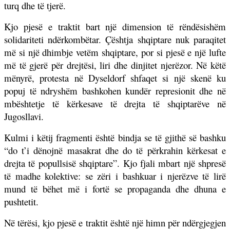
turq dhe të tjerë.
Kjo pjesë e traktit bart një dimension të rëndësishëm
solidariteti ndërkombëtar. Çështja shqiptare nuk paraqitet
më si një dhimbje vetëm shqiptare, por si pjesë e një lufte
më të gjerë për drejtësi, liri dhe dinjitet njerëzor. Në këtë
mënyrë, protesta në Dyseldorf shfaqet si një skenë ku
popuj të ndryshëm bashkohen kundër represionit dhe në
mbështetje të kërkesave të drejta të shqiptarëve në
Jugosllavi.
Kulmi i këtij fragmenti është bindja se të gjithë së bashku
“do t’i dënojnë masakrat dhe do të përkrahin kërkesat e
drejta të popullsisë shqiptare”. Kjo fjali mbart një shpresë
të madhe kolektive: se zëri i bashkuar i njerëzve të lirë
mund të bëhet më i fortë se propaganda dhe dhuna e
pushtetit.
Në tërësi, kjo pjesë e traktit është një himn për ndërgjegjen