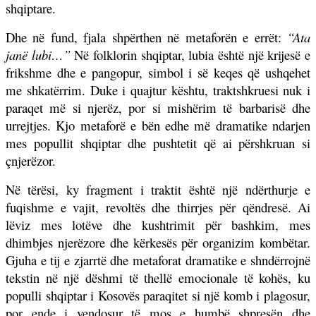
shqiptare.
Dhe në fund, fjala shpërthen në metaforën e errët:
“Ata
janë lubi…”
Në folklorin shqiptar, lubia është një krijesë e
frikshme dhe e pangopur, simbol i së keqes që ushqehet
me shkatërrim. Duke i quajtur kështu, traktshkruesi nuk i
paraqet më si njerëz, por si mishërim të barbarisë dhe
urrejtjes. Kjo metaforë e bën edhe më dramatike ndarjen
mes popullit shqiptar dhe pushtetit që ai përshkruan si
çnjerëzor.
Në tërësi, ky fragment i traktit është një ndërthurje e
fuqishme e vajit, revoltës dhe thirrjes për qëndresë. Ai
lëviz mes lotëve dhe kushtrimit për bashkim, mes
dhimbjes njerëzore dhe kërkesës për organizim kombëtar.
Gjuha e tij e zjarrtë dhe metaforat dramatike e shndërrojnë
tekstin në një dëshmi të thellë emocionale të kohës, ku
populli shqiptar i Kosovës paraqitet si një komb i plagosur,
por ende i vendosur të mos e humbë shpresën dhe