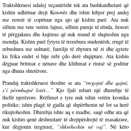
Traktshkruesi ndalej veçanërisht tek ata bashkatdhetarë që
kishin udhëtuar drejt Kosovës dhe ishin kthyer prej andej
me zemër të copëtuar nga ajo që kishin parë. Ata nuk
sillnin me vete vetëm lajme, sillnin pamje të rënda, histori
të përgjakura dhe kujtime që nuk mund të shqiteshin nga
mendja. Kishin parë fytyra të trembura studentësh, rrugë të
mbushura me ushtarë, familje të zhytura në zi dhe qytete
ku frika endet si hije mbi çdo derë shqiptare. Ata kishin
dëgjuar britmat e nënave dhe klithmat e rinisë së goditur
nga dhuna shtetërore.
Prandaj traktshkruesi thoshte se ata
“tregojnë dhe qajnë,
s’i përmbajnë lotët…”
Kjo fjali mbart një dhembje të
thellë njerëzore. Rrëfimet e tyre nuk ishin vetëm kronika
politike; ishin plagë të gjalla që shpërthenin në lot sa herë
rikujtoheshin. Dhimbja ishte aq e madhe, saqë edhe ata që
nuk kishin qenë dëshmitarë të drejtpërdrejtë të masakrave,
kur dëgjonin tregimet,
“shkreheshin në vaj”.
Në këto