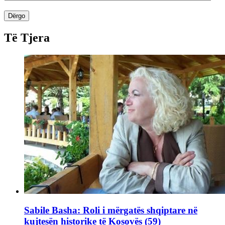
Dërgo
Të Tjera
Sabile Basha: Roli i mërgatës shqiptare në
kujtesën historike të Kosovës (59)