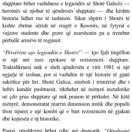
shqiptare bëhet vazhduese e legjendës së Shotë Galicës —
heroinës së njohur të qëndresës shqiptare — dhe kështu
historia lidhet me të tashmen. Sikur shpirti i Shotës të
kishte zbritur sërish në rrugët e Kosovës, në fytyrat e
vajzave studente dhe grave që marshonin pa u trembur
përballë armëve të regjimit.
“Përsëriste ajo legjendën e Shotës!”
— kjo fjali tingëllon
si një urë mes epokave të rezistencës shqiptare.
Traktshkruesi nuk e sheh qëndresën e vitit 1981 si një
ngjarje të izoluar, por si vazhdim të një historie të gjatë
sakrifice për liri. Shotë Galica, simboli i trimërisë dhe i
luftës kundër pushtuesit, rikthehet në mënyrë metaforike
në çdo grua shqiptare që nuk pranon të përkulet. Në këtë
mënyrë, demonstratat marrin dimension mitik dhe populli
fiton tiparet e një kombi që e bart rezistencën në gjakun
dhe kujtesën e tij historike.
Pastaj, përshkrimi bëhet edhe më dramatik:
“Qëndrojnë