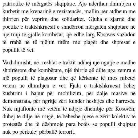
patriotike të mërgatës shqiptare. Ajo ndërthur dhimbjen e
kurbetit me krenarinë e rezistencës, mallin për atdheun me
thirrjen për veprim dhe solidaritet. Gjuha e zjarrtë dhe
poetike e traktshkruesit e shndërron mërgatën shqiptare në
një trup të gjallë kombëtar, që edhe larg Kosovës vazhdon
të rrahë në të njëjtin ritëm me plagët dhe shpresat e
popullit të vet.
Vazhdimisht, në rreshtat e traktit ndihej një ngutje e madhe
shpirtërore dhe kombëtare, një thirrje që dilte nga zemra e
një populli të plagosur dhe që kërkonte të mos mbetej
vetëm në dhimbjen e vet. Fjala e traktshkruesit bëhej
kushtrim i hapur për mobilizim, për dalje masive në
demonstrata, për ngritje zëri kundër heshtjes dhe harresës.
Nuk mjaftonte më vetëm të ndjeje dhembje për Kosovën;
duhej të dilje në rrugë, të bëheshe pjesë e zërit kolektiv të
protestës dhe të dëshmoje para botës se populli shqiptar
nuk po përkulej përballë terrorit.