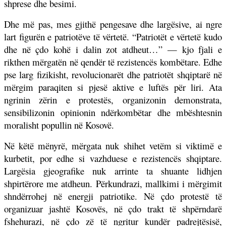
shprese dhe besimi.
Dhe më pas, mes gjithë pengesave dhe largësive, ai ngre
lart figurën e patriotëve të vërtetë. “Patriotët e vërtetë kudo
dhe në çdo kohë i dalin zot atdheut…” — kjo fjali e
rikthen mërgatën në qendër të rezistencës kombëtare. Edhe
pse larg fizikisht, revolucionarët dhe patriotët shqiptarë në
mërgim paraqiten si pjesë aktive e luftës për liri. Ata
ngrinin zërin e protestës, organizonin demonstrata,
sensibilizonin opinionin ndërkombëtar dhe mbështesnin
moralisht popullin në Kosovë.
Në këtë mënyrë, mërgata nuk shihet vetëm si viktimë e
kurbetit, por edhe si vazhduese e rezistencës shqiptare.
Largësia gjeografike nuk arrinte ta shuante lidhjen
shpirtërore me atdheun. Përkundrazi, mallkimi i mërgimit
shndërrohej në energji patriotike. Në çdo protestë të
organizuar jashtë Kosovës, në çdo trakt të shpërndarë
fshehurazi, në çdo zë të ngritur kundër padrejtësisë,