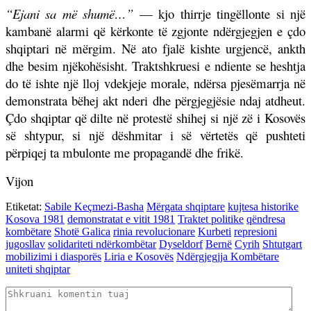
“Ejani sa më shumë…”
— kjo thirrje tingëllonte si një
kambanë alarmi që kërkonte të zgjonte ndërgjegjen e çdo
shqiptari në mërgim. Në ato fjalë kishte urgjencë, ankth
dhe besim njëkohësisht. Traktshkruesi e ndiente se heshtja
do të ishte një lloj vdekjeje morale, ndërsa pjesëmarrja në
demonstrata bëhej akt nderi dhe përgjegjësie ndaj atdheut.
Çdo shqiptar që dilte në protestë shihej si një zë i Kosovës
së shtypur, si një dëshmitar i së vërtetës që pushteti
përpiqej ta mbulonte me propagandë dhe frikë.
Vijon
Etiketat:
Sabile Keçmezi-Basha
Mërgata shqiptare
kujtesa historike
Kosova 1981
demonstratat e vitit 1981
Traktet politike
qëndresa
kombëtare
Shotë Galica
rinia revolucionare
Kurbeti
represioni
jugosllav
solidariteti ndërkombëtar
Dyseldorf
Bernë
Cyrih
Shtutgart
mobilizimi i diasporës
Liria e Kosovës
Ndërgjegjja Kombëtare
uniteti shqiptar