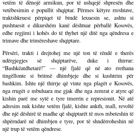
vetëm të dënojë armikun, por të ushqejë shpresën dhe
vetëbesimin e popullit shqiptar. Përmes këtyre rreshtave,
traktshkruesi përpiqet të bindë lexuesin se, ashtu si
pushtuesit e dikurshëm kanë dështuar përballë Kosovës,
edhe regjimi i kohës do të thyhet një ditë nga qëndresa e
trimave dhe trimëreshave shqiptare.
Përsëri, trakti i drejtohej me një ton të rëndë e therës
ndërgjegjes së shqiptarëve, duke i thirrur:
“Bashkëatdhetarë!” — një fjalë që në ato rrethana
tingëllonte si britmë dhimbjeje dhe si kushtrim për
bashkim. Ishte një thirrje që vinte nga plagët e Kosovës,
nga rrugët e mbuluara me gjak dhe nga zemrat e atyre që
kishin parë me sytë e tyre tmerrin e represionit. Në atë
adresim nuk kishte vetëm fjalë, kishte ankth, mall, revoltë
dhe një dëshirë të madhe që shqiptarët të mos mbeteshin të
shpërndarë në dhimbjen e tyre, por të shndërroheshin në
një trup të vetëm qëndrese.