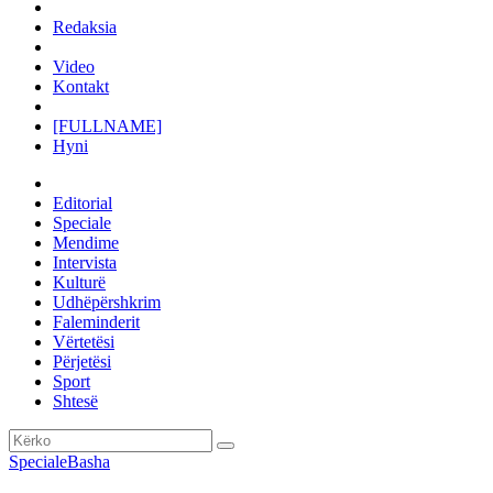
Redaksia
Video
Kontakt
[FULLNAME]
Hyni
Editorial
Speciale
Mendime
Intervista
Kulturë
Udhëpërshkrim
Faleminderit
Vërtetësi
Përjetësi
Sport
Shtesë
Speciale
Basha