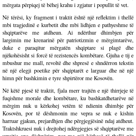
mërgata përpiqej të bëhej krahu i zgjatur i popullit të vet.
Në tërësi, ky fragment i traktit është një reflektim i thellë
mbi tragjedinë e kurbetit dhe mbi lidhjen e pathyeshme të
shqiptarëve me atdheun. Ai ndërthur dhimbjen për
largimin me krenarinë për patriotizmin e mërgimtarëve,
duke e paraqitur mërgatën shqiptare si plagë dhe
njëkohësisht si forcë të rezistencës kombëtare. Gjuha e tij e
mbushur me mall, revoltë dhe shpresë e shndërron tekstin
në një elegji poetike për shqiptarët e larguar dhe në një
himn për bashkimin e tyre shpirtëror me Kosovën.
Në këtë pjesë të traktit, fjala merr trajtën e një thirrjeje të
fuqishme morale dhe kombëtare, ku bashkatdhetarëve në
mërgim nuk u kërkohej vetëm të ndienin dhimbje për
Kosovën, por të dëshmonin me vepra se nuk e kishin
harruar gjakun, prejardhjen dhe përgjegjësinë ndaj atdheut.
Traktshkruesi nuk i drejtohej ndërgjegjes së shqiptarëve me
urrejtje apo dëshpërim, por me një kërkesë të thellë për