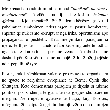
Me krenari dhe admirim, ai përmend
“punëtorët patriotë e
revolucionarë
”, të cilët, sipas tij, nuk e kishin
“helmuar
gjakun”.
Kjo metaforë është domethënëse: gjaku i
pahelmuar simbolizon ndërgjegjen e pastër kombëtare,
shpirtin që nuk është korruptuar nga frika, oportunizmi apo
propaganda e pushtetit. Këta mërgimtarë paraqiten si
njerëz të thjeshtë — punëtorë fabrike, emigrantë të lodhur
nga jeta e kurbetit — por me zemër të mbushur me
dashuri për Kosovën dhe me ndjenjë të fortë përgjegjësie
ndaj popullit të tyre.
Pastaj, trakti përshkruan valën e protestave të organizuara
në qytete të ndryshme evropiane: në Bernë, Cyrih dhe
Shtutgart. Këto demonstrata paraqiten jo thjesht si tubime
politike, por si shenja të gjalla të ndërgjegjes shqiptare në
mërgim. Në rrugët e qyteteve të huaja, larg Kosovës,
mërgimtarët shqiptarë ngrinin flamujt, zërin dhe dhimbjen