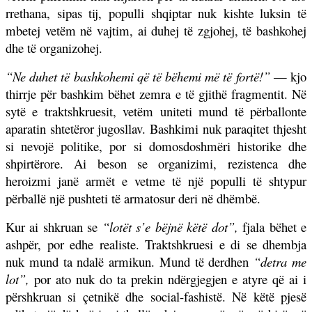
rrethana, sipas tij, populli shqiptar nuk kishte luksin të
mbetej vetëm në vajtim, ai duhej të zgjohej, të bashkohej
dhe të organizohej.
“Ne duhet të bashkohemi që të bëhemi më të fortë!”
— kjo
thirrje për bashkim bëhet zemra e të gjithë fragmentit. Në
sytë e traktshkruesit, vetëm uniteti mund të përballonte
aparatin shtetëror jugosllav. Bashkimi nuk paraqitet thjesht
si nevojë politike, por si domosdoshmëri historike dhe
shpirtërore. Ai beson se organizimi, rezistenca dhe
heroizmi janë armët e vetme të një populli të shtypur
përballë një pushteti të armatosur deri në dhëmbë.
Kur ai shkruan se
“lotët s’e bëjnë këtë dot”,
fjala bëhet e
ashpër, por edhe realiste. Traktshkruesi e di se dhembja
nuk mund ta ndalë armikun. Mund të derdhen
“detra me
lot”,
por ato nuk do ta prekin ndërgjegjen e atyre që ai i
përshkruan si çetnikë dhe social-fashistë. Në këtë pjesë