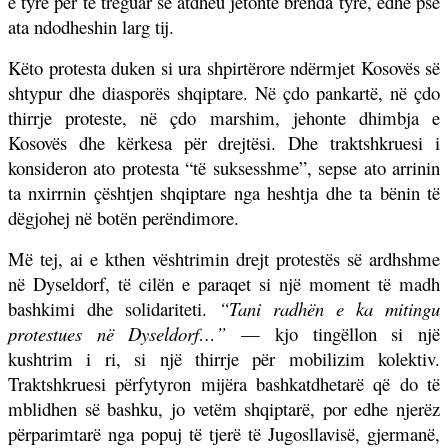
e tyre për të treguar se atdheu jetonte brenda tyre, edhe pse
ata ndodheshin larg tij.
Këto protesta duken si ura shpirtërore ndërmjet Kosovës së
shtypur dhe diasporës shqiptare. Në çdo pankartë, në çdo
thirrje proteste, në çdo marshim, jehonte dhimbja e
Kosovës dhe kërkesa për drejtësi. Dhe traktshkruesi i
konsideron ato protesta “të suksesshme”, sepse ato arrinin
ta nxirrnin çështjen shqiptare nga heshtja dhe ta bënin të
dëgjohej në botën perëndimore.
Më tej, ai e kthen vështrimin drejt protestës së ardhshme
në Dyseldorf, të cilën e paraqet si një moment të madh
bashkimi dhe solidariteti.
“Tani radhën e ka mitingu
protestues në Dyseldorf…”
— kjo tingëllon si një
kushtrim i ri, si një thirrje për mobilizim kolektiv.
Traktshkruesi përfytyron mijëra bashkatdhetarë që do të
mblidhen së bashku, jo vetëm shqiptarë, por edhe njerëz
përparimtarë nga popuj të tjerë të Jugosllavisë, gjermanë,