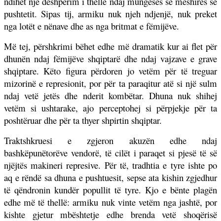
ndihet një dëshpërim i thellë ndaj mungesës së mëshirës së
pushtetit. Sipas tij, armiku nuk njeh ndjenjë, nuk preket
nga lotët e nënave dhe as nga britmat e fëmijëve.
Më tej, përshkrimi bëhet edhe më dramatik kur ai flet për
dhunën ndaj fëmijëve shqiptarë dhe ndaj vajzave e grave
shqiptare. Këto figura përdoren jo vetëm për të treguar
mizorinë e represionit, por për ta paraqitur atë si një sulm
ndaj vetë jetës dhe nderit kombëtar. Dhuna nuk shihej
vetëm si ushtarake, ajo perceptohej si përpjekje për ta
poshtëruar dhe për ta thyer shpirtin shqiptar.
Traktshkruesi e zgjeron akuzën edhe ndaj
bashkëpunëtorëve vendorë, të cilët i paraqet si pjesë të së
njëjtës makineri represive. Për të, tradhtia e tyre ishte po
aq e rëndë sa dhuna e pushtuesit, sepse ata kishin zgjedhur
të qëndronin kundër popullit të tyre. Kjo e bënte plagën
edhe më të thellë: armiku nuk vinte vetëm nga jashtë, por
kishte gjetur mbështetje edhe brenda vetë shoqërisë