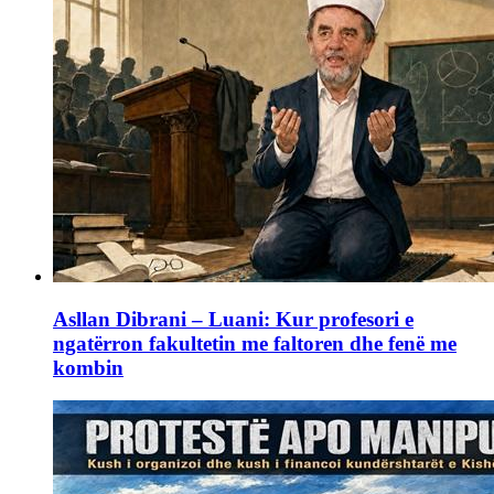
Asllan Dibrani – Luani: Kur profesori e
ngatërron fakultetin me faltoren dhe fenë me
kombin