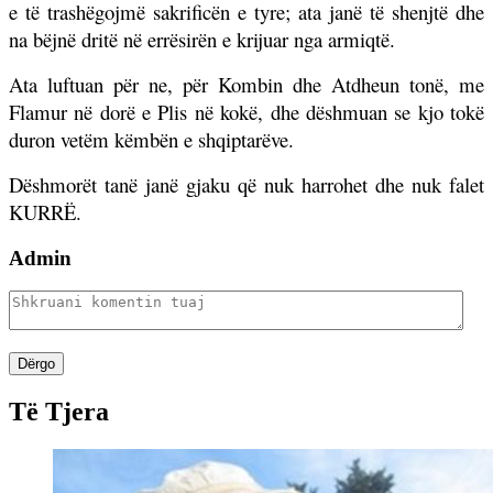
e të trashëgojmë sakrificën e tyre; ata janë të shenjtë dhe
na bëjnë dritë në errësirën e krijuar nga armiqtë.
Ata luftuan për ne, për Kombin dhe Atdheun tonë, me
Flamur në dorë e Plis në kokë, dhe dëshmuan se kjo tokë
duron vetëm këmbën e shqiptarëve.
Dëshmorët tanë janë gjaku që nuk harrohet dhe nuk falet
KURRË.
Admin
Dërgo
Të Tjera