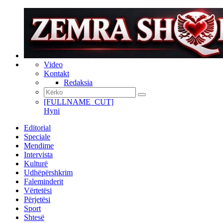
Video
Kontakt
Redaksia
[FULLNAME_CUT]
Hyni
Editorial
Speciale
Mendime
Intervista
Kulturë
Udhëpërshkrim
Faleminderit
Vërtetësi
Përjetësi
Sport
Shtesë