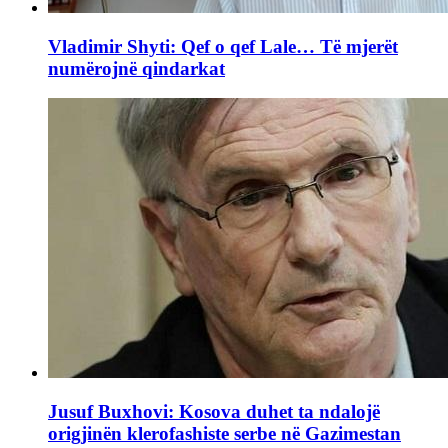
Vladimir Shyti: Qef o qef Lale… Të mjerët
numërojnë qindarkat
Jusuf Buxhovi: Kosova duhet ta ndalojë
origjinën klerofashiste serbe në Gazimestan