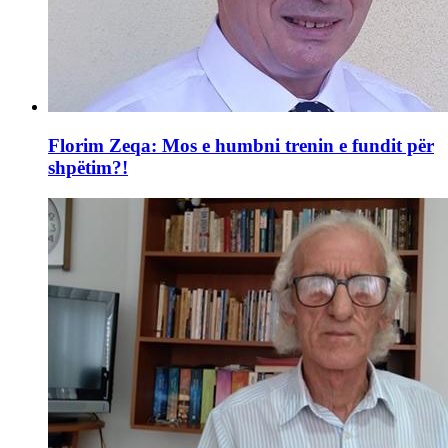
Florim Zeqa: Mos e humbni trenin e fundit për
shpëtim?!