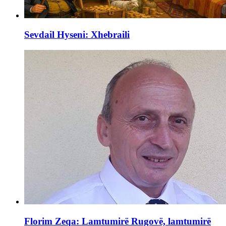
Sevdail Hyseni: Xhebraili
Florim Zeqa: Lamtumirë Rugovë, lamtumirë