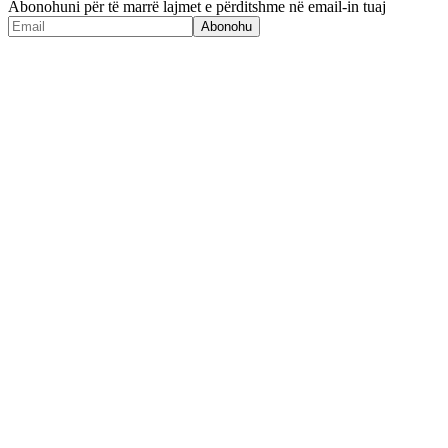
Abonohuni për të marrë lajmet e përditshme në email-in tuaj
Abonohu