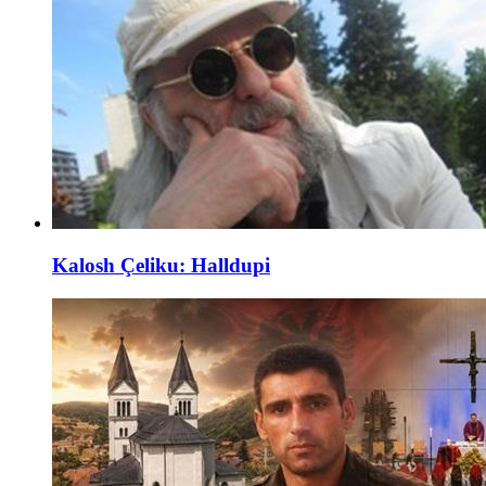
Kalosh Çeliku: Halldupi