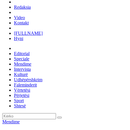
Redaksia
Video
Kontakt
[FULLNAME]
Hyni
Editorial
Speciale
Mendime
Intervista
Kulturë
Udhëpërshkrim
Faleminderit
Vërtetësi
Përjetësi
Sport
Shtesë
Mendime