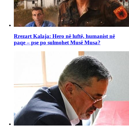
Rrezart Kalaja: Hero në luftë, humanist në
paqe – pse po sulmohet Musë Musa?