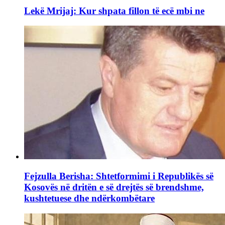
Lekë Mrijaj: Kur shpata fillon të ecë mbi ne
Fejzulla Berisha: Shtetformimi i Republikës së
Kosovës në dritën e së drejtës së brendshme,
kushtetuese dhe ndërkombëtare