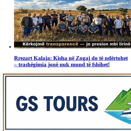
Rrezart Kalaja: Kisha në Zogaj do të ndërtohet
– trashëgimia jonë nuk mund të fshihet!