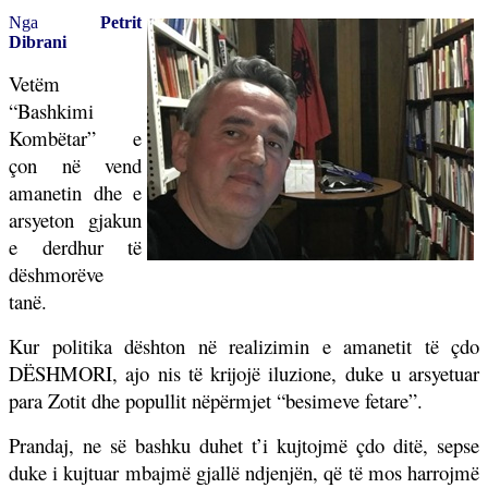
Nga
Petrit
Dibrani
Vetëm
“Bashkimi
Kombëtar” e
çon në vend
amanetin dhe e
arsyeton gjakun
e derdhur të
dëshmorëve
tanë.
Kur politika dështon në realizimin e amanetit të çdo
DËSHMORI, ajo nis të krijojë iluzione, duke u arsyetuar
para Zotit dhe popullit nëpërmjet “besimeve fetare”.
Prandaj, ne së bashku duhet t’i kujtojmë çdo ditë, sepse
duke i kujtuar mbajmë gjallë ndjenjën, që të mos harrojmë