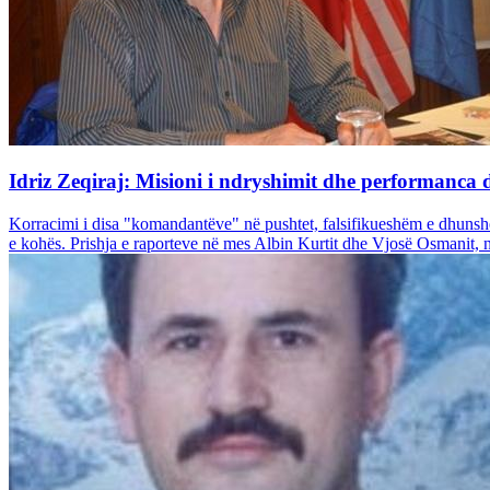
Idriz Zeqiraj: Misioni i ndryshimit dhe performanca 
Korracimi i disa "komandantëve" në pushtet, falsifikueshëm e dhunshëm
e kohës. Prishja e raporteve në mes Albin Kurtit dhe Vjosë Osmanit, n