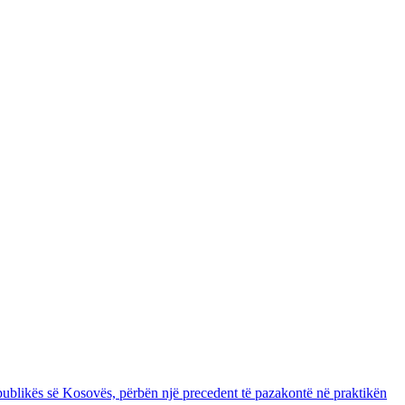
epublikës së Kosovës, përbën një precedent të pazakontë në praktikën