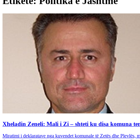
Etiketë: Politika e Jashtme
Xheladin Zeneli: Mali i Zi – shteti ku disa komuna ten
Miratimi i deklaratave nga kuvendet komunale të Zetës dhe Plevlës, me