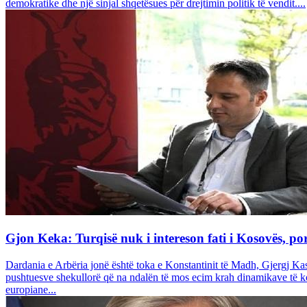
demokratike dhe një sinjal shqetësues për drejtimin politik të vendit....
Gjon Keka: Turqisë nuk i intereson fati i Kosovës, po
Dardania e Arbëria jonë është toka e Konstantinit të Madh, Gjergj Kas
pushtuesve shekullorë që na ndalën të mos ecim krah dinamikave të komb
europiane...