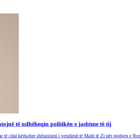
tojnë të udhëheqin politikën e jashtme të tij
 të cilat kërkohet shfuqizimi i vendimit të Malit të Zi për njohjen e R