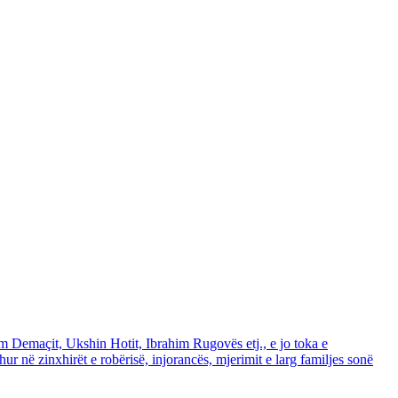
em Demaçit, Ukshin Hotit, Ibrahim Rugovës etj., e jo toka e
r në zinxhirët e robërisë, injorancës, mjerimit e larg familjes sonë