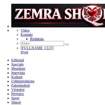
Video
Kontakt
Redaksia
[FULLNAME_CUT]
Hyni
Editorial
Speciale
Mendime
Intervista
Kulturë
Udhëpërshkrim
Faleminderit
Vërtetësi
Përjetësi
Sport
Shtesë