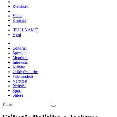
Redaksia
Video
Kontakt
[FULLNAME]
Hyni
Editorial
Speciale
Mendime
Intervista
Kulturë
Udhëpërshkrim
Faleminderit
Vërtetësi
Përjetësi
Sport
Shtesë