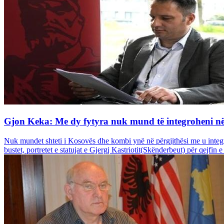
Gjon Keka: Me dy fytyra nuk mund të integroheni 
Nuk mundet shteti i Kosovës dhe kombi ynë në përgjithësi me u integru
bustet, portretet e statujat e Gjergj Kastriotit(Skënderbeut) për qejfin e 