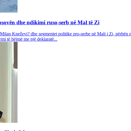
osovën dhe ndikimi ruso-serb në Mal të Zi
Milan Kneževi? dhe segmentet politike pro-serbe në Mali i Zi, përbën n
emi të bëjmë me një deklaratë...