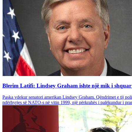
Blerim Latifi: Lindsey Graham ishte një mik i shquar
Paska vdekur senatori amerikan Lindsey Graham. Qëndrimet e tij politi
ndërhyrjes së NATO-s në vitin 1999, një përkrahës i palëkundur i pran