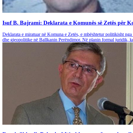
Isuf B. Bajrami: Deklarata e Komunës së Zetës për K
Deklarata e miratuar në Komuna e Zetës, e mbështetur politikisht nga 
dhe gjeopolitike në Ballkanin Perëndimor. Në planin formal juridik, k