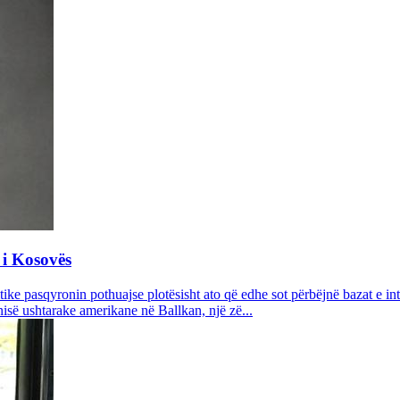
 i Kosovës
ke pasqyronin pothuajse plotësisht ato që edhe sot përbëjnë bazat e int
isë ushtarake amerikane në Ballkan, një zë...