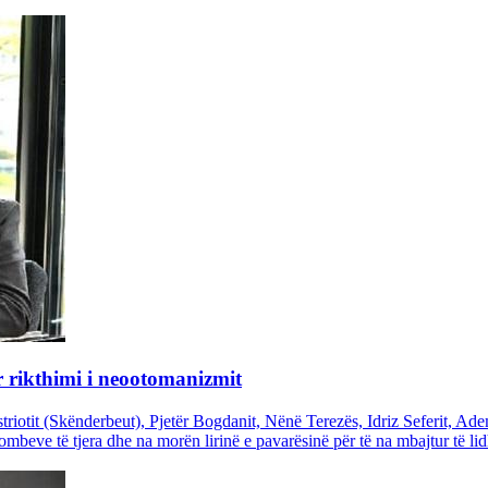
r rikthimi i neootomanizmit
triotit (Skënderbeut), Pjetër Bogdanit, Nënë Terezës, Idriz Seferit, Ad
eve të tjera dhe na morën lirinë e pavarësinë për të na mbajtur të lidhu