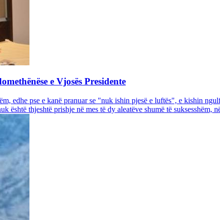
domethënëse e Vjosës Presidente
, edhe pse e kanë pranuar se "nuk ishin pjesë e luftës", e kishin ngulf
uk është thjeshtë prishje në mes të dy aleatëve shumë të suksesshëm, në 