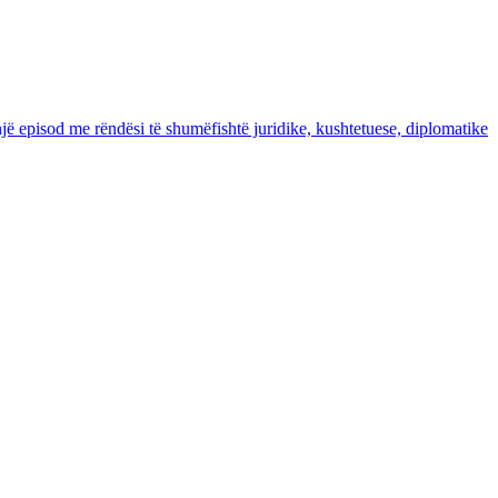
jë episod me rëndësi të shumëfishtë juridike, kushtetuese, diplomatike