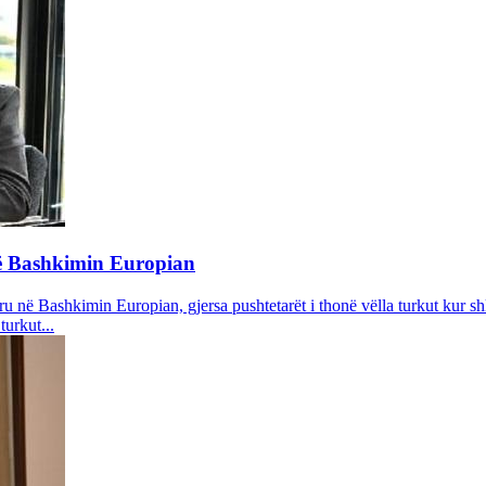
në Bashkimin Europian
 në Bashkimin Europian, gjersa pushtetarët i thonë vëlla turkut kur shk
turkut...