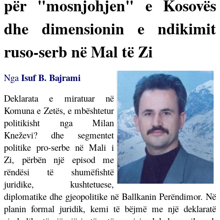
për "mosnjohjen" e Kosovës
dhe dimensionin e ndikimit
ruso-serb në Mal të Zi
Isuf B. Bajrami
Nga
Deklarata e miratuar në
Komuna e Zetës, e mbështetur
politikisht nga Milan
Kneževi? dhe segmentet
politike pro-serbe në Mali i
Zi, përbën një episod me
rëndësi të shumëfishtë
juridike, kushtetuese,
diplomatike dhe gjeopolitike në Ballkanin Perëndimor. Në
planin formal juridik, kemi të bëjmë me një deklaratë