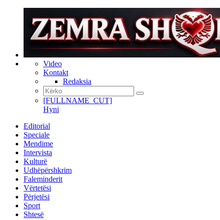
Video
Kontakt
Redaksia
[FULLNAME_CUT]
Hyni
Editorial
Speciale
Mendime
Intervista
Kulturë
Udhëpërshkrim
Faleminderit
Vërtetësi
Përjetësi
Sport
Shtesë