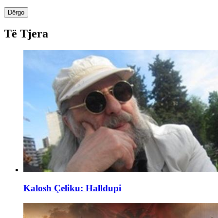
Dërgo
Të Tjera
Kalosh Çeliku: Halldupi