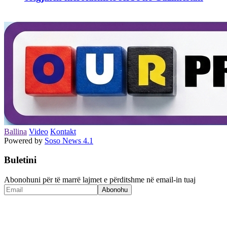
Ballina
Video
Kontakt
Powered by
Soso News 4.1
Buletini
Abonohuni për të marrë lajmet e përditshme në email-in tuaj
Abonohu