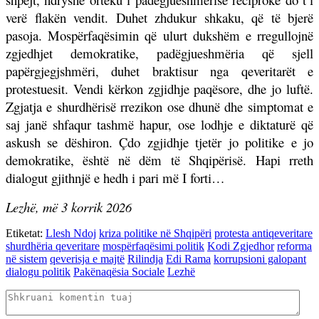
verë flakën vendit. Duhet zhdukur shkaku, që të bjerë
pasoja. Mospërfaqësimin që ulurt dukshëm e rregullojnë
zgjedhjet demokratike, padëgjueshmëria që sjell
papërgjegjshmëri, duhet braktisur nga qeveritarët e
protestuesit. Vendi kërkon zgjidhje paqësore, dhe jo luftë.
Zgjatja e shurdhërisë rrezikon ose dhunë dhe simptomat e
saj janë shfaqur tashmë hapur, ose lodhje e diktaturë që
askush se dëshiron. Çdo zgjidhje tjetër jo politike e jo
demokratike, është në dëm të Shqipërisë. Hapi rreth
dialogut gjithnjë e hedh i pari më I forti…
Lezhë, më 3 korrik 2026
Etiketat:
Llesh Ndoj
kriza politike në Shqipëri
protesta antiqeveritare
shurdhëria qeveritare
mospërfaqësimi politik
Kodi Zgjedhor
reforma
në sistem
qeverisja e majtë
Rilindja
Edi Rama
korrupsioni galopant
dialogu politik
Pakënaqësia Sociale
Lezhë