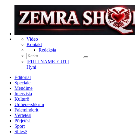
Video
Kontakt
Redaksia
[FULLNAME_CUT]
Hyni
Editorial
Speciale
Mendime
Intervista
Kulturë
Udhëpërshkrim
Faleminderit
Vërtetësi
Përjetësi
Sport
Shtesë