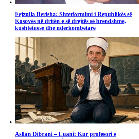
Fejzulla Berisha: Shtetformimi i Republikës së
Kosovës në dritën e së drejtës së brendshme,
kushtetuese dhe ndërkombëtare
Asllan Dibrani – Luani: Kur profesori e