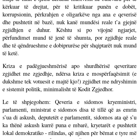
kërkuar të drejtat, për të kritikuar punën e dobët,
korrupsionin, përkrahjen e oligarkëve nga ana e qeverisë
dhe pushtetit në bazë, nuk kanë mundësi reale t’a gjejnë
zgjidhjen e duhur. Kështu si po vijojnë ngjarjet,
përfundimet mund të jenë të shumta, por zgjidhje reale
dhe të qëndrueshme e dobiprurëse për shqiptarët nuk mund
të ketë.
Kriza e padëgjueshmërisë apo shurdhërisë qeveritare
zgjidhet me zgjedhje, ndërsa kriza e mospërfaqësimit (e
dukshme tek votuesit e majtë kjo!) zgjidhet me ndryshimin
e sistemit politik, minimalisht të Kodit Zgjedhor.
Le të shpjegohem: Qeveria e sidomos kryeministri,
parlamenti, ministrat e sidomos disa të tillë që as emrin
s’ua di askush, deputetët e parlamentit, sidomos ata që s’u
ka thënë askush kurrë puna e mbarë, kryetarët e pushtetit
lokal demokratiko - rilindas, që njihen për bëmat e tyre më