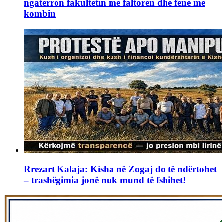
ngatërron fakultetin me faltoren dhe fenë me
kombin
Rrezart Kalaja: Kisha në Zogaj do të ndërtohet
– trashëgimia jonë nuk mund të fshihet!