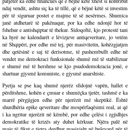
patjetër ka edhe financues që e bëjnë këtë xhest si kontribut
ndaj vendit, ashtu siç ka të tillë, që e bëjnë këtë si investim
për të siguruar postet e majme të së nesërmes. Shumica
janë atdhetarë të pakënaqur, por ka edhe ndonjë hor të
fshehur e antishqiptar të thekur. Sidoqoftë, kjo protestë tani
ka hyrë ne kalendarët e lëvizjeve antiqeveritare, jo vetëm
në Shqipëri, por edhe më tej, për masivitetin, kohëzgjatjen
dhe qetësinë e saj të derisotme, të pashembullt edhe në
vendet me demokraci funksionale shumë më të stabilizuar
e shumë më të hershme se kjo psudodemokracia jonë, e
shartuar gjysmë komuniste, e gjysmë anarshiste.
Pyetja se pse kaq shumë njerëz sfidojnë vapën, hallet e
përditshme, kohën e çmuar e shumëçka tjetër, tashmë e ka
marrë përgjigjen edhe për njerëzit më skeptikë. Është
shurdhëria epike qeveritare dhe mospërfaqësimi real, ai që
i ka ngritur njerëzit në këmbë, por edhe çelësi i zgjidhjes
demokratike të krizës aty duhet kërkuar. Njëra palë në
maje të fikut e tjetra derdhur masivisht në bulevard për të