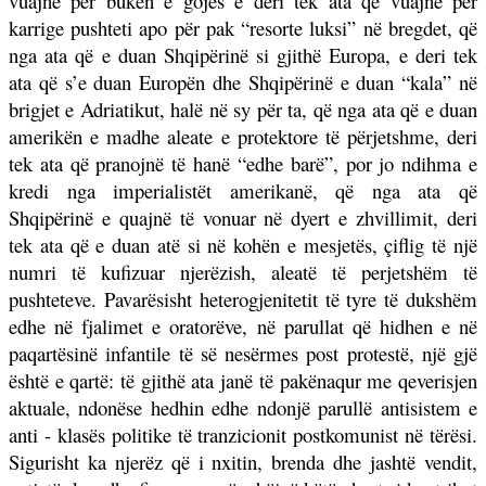
vuajnë për bukën e gojës e deri tek ata që vuajnë për
karrige pushteti apo për pak “resorte luksi” në bregdet, që
nga ata që e duan Shqipërinë si gjithë Europa, e deri tek
ata që s’e duan Europën dhe Shqipërinë e duan “kala” në
brigjet e Adriatikut, halë në sy për ta, që nga ata që e duan
amerikën e madhe aleate e protektore të përjetshme, deri
tek ata që pranojnë të hanë “edhe barë”, por jo ndihma e
kredi nga imperialistët amerikanë, që nga ata që
Shqipërinë e quajnë të vonuar në dyert e zhvillimit, deri
tek ata që e duan atë si në kohën e mesjetës, çiflig të një
numri të kufizuar njerëzish, aleatë të perjetshëm të
pushteteve. Pavarësisht heterogjenitetit të tyre të dukshëm
edhe në fjalimet e oratorëve, në parullat që hidhen e në
paqartësinë infantile të së nesërmes post protestë, një gjë
është e qartë: të gjithë ata janë të pakënaqur me qeverisjen
aktuale, ndonëse hedhin edhe ndonjë parullë antisistem e
anti - klasës politike të tranzicionit postkomunist në tërësi.
Sigurisht ka njerëz që i nxitin, brenda dhe jashtë vendit,