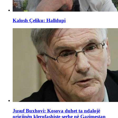
Kalosh Çeliku: Halldupi
Jusuf Buxhovi: Kosova duhet ta ndalojë
origjinën klerofashiste serbe në Gazimestan