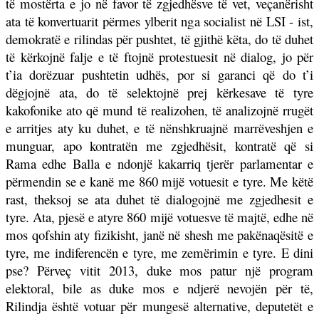
të mostërta e jo në favor të zgjedhësve të vet, veçanërisht
ata të konvertuarit përmes ylberit nga socialist në LSI - ist,
demokratë e rilindas për pushtet, të gjithë këta, do të duhet
të kërkojnë falje e të ftojnë protestuesit në dialog, jo për
t’ia dorëzuar pushtetin udhës, por si garanci që do t’i
dëgjojnë ata, do të selektojnë prej kërkesave të tyre
kakofonike ato që mund të realizohen, të analizojnë rrugët
e arritjes aty ku duhet, e të nënshkruajnë marrëveshjen e
munguar, apo kontratën me zgjedhësit, kontratë që si
Rama edhe Balla e ndonjë kakarriq tjerër parlamentar e
përmendin se e kanë me 860 mijë votuesit e tyre. Me këtë
rast, theksoj se ata duhet të dialogojnë me zgjedhesit e
tyre. Ata, pjesë e atyre 860 mijë votuesve të majtë, edhe në
mos qofshin aty fizikisht, janë në shesh me pakënaqësitë e
tyre, me indiferencën e tyre, me zemërimin e tyre. E dini
pse? Përveç vitit 2013, duke mos patur një program
elektoral, bile as duke mos e ndjerë nevojën për të,
Rilindja është votuar për mungesë alternative, deputetët e