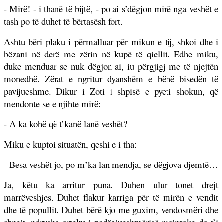
- Mirë! - i thanë të bijtë, - po ai s’dëgjon mirë nga veshët e
tash po të duhet të bërtasësh fort.
Ashtu bëri plaku i përmalluar për mikun e tij, shkoi dhe i
bëzani në derë me zërin në kupë të qiellit. Edhe miku,
duke menduar se nuk dëgjon ai, iu përgjigj me të njejtën
monedhë. Zërat e ngritur dyanshëm e bënë bisedën të
pavijueshme. Dikur i Zoti i shpisë e pyeti shokun, që
mendonte se e njihte mirë:
- A ka kohë që t’kanë lanë veshët?
Miku e kuptoi situatën, qeshi e i tha:
- Besa veshët jo, po m’ka lan mendja, se dëgjova djemtë…
Ja, këtu ka arritur puna. Duhen ulur tonet drejt
marrëveshjes. Duhet flakur karriga për të mirën e vendit
dhe të popullit. Duhet bërë kjo me guxim, vendosmëri dhe
shpejt, ndryshe orteku i padëgjueshmërisë reciproke do t’i