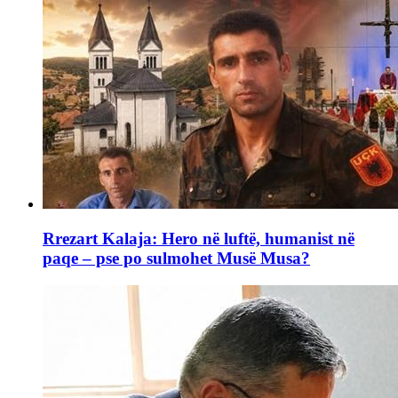
Rrezart Kalaja: Hero në luftë, humanist në
paqe – pse po sulmohet Musë Musa?