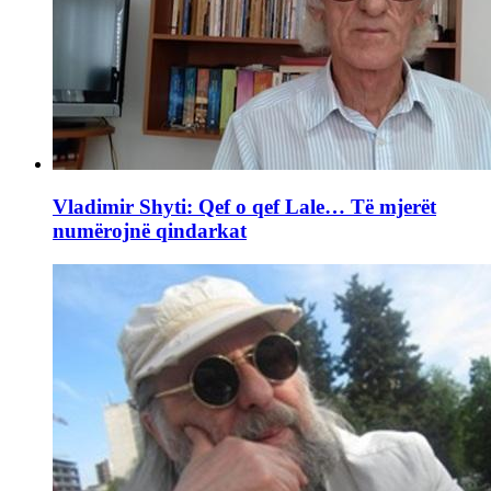
Vladimir Shyti: Qef o qef Lale… Të mjerët
numërojnë qindarkat