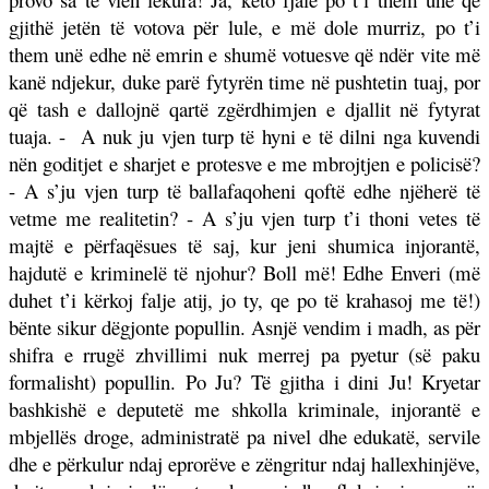
gjithë jetën të votova për lule, e më dole murriz, po t’i
them unë edhe në emrin e shumë votuesve që ndër vite më
kanë ndjekur, duke parë fytyrën time në pushtetin tuaj, por
që tash e dallojnë qartë zgërdhimjen e djallit në fytyrat
tuaja. -
A nuk ju vjen turp të hyni e të dilni nga kuvendi
nën goditjet e sharjet e protesve e me mbrojtjen e policisë?
- A s’ju vjen turp të ballafaqoheni qoftë edhe njëherë të
vetme me realitetin? - A s’ju vjen turp t’i thoni vetes të
majtë e përfaqësues të saj, kur jeni shumica injorantë,
hajdutë e kriminelë të njohur? Boll më! Edhe Enveri (më
duhet t’i kërkoj falje atij, jo ty, qe po të krahasoj me të!)
bënte sikur dëgjonte popullin. Asnjë vendim i madh, as për
shifra e rrugë zhvillimi nuk merrej pa pyetur (së paku
formalisht) popullin. Po Ju? Të gjitha i dini Ju! Kryetar
bashkishë e deputetë me shkolla kriminale, injorantë e
mbjellës droge, administratë pa nivel dhe edukatë, servile
dhe e përkulur ndaj eprorëve e zëngritur ndaj hallexhinjëve,