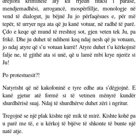
drejtora kriminelë aty ku rrjedh fluksi i parasë,
mendjemadhësi, arrogancë, mospërfillje, monologje në
vend të dialogut, ju bëjnë Ju jo përfaqësues e, për më
tepër, të urryer nga ata që ju kanë votuar, në radhë të parë.
Çdo e keqe që mund të rreshtoj sot, gjen veten tek Ju, pa
frikë. Dhe ju duhet të ndiheni keq ndaj nesh që ju votuam,
jo ndaj atyre që s’u votuan kurrë! Atyre duhet t’u kërkojmë
falje ne, të gjithë ata si unë, që u lamë mbi krye njerëz si
Ju!
Po protestuesit?!
Natyrisht që në kakofoninë e tyre edhe ata s’dëgjojnë. E
kanë gjetur atë formë si të vetmen mënyrë kundër
shurdhërisë suaj. Ndaj të shurdhërve duhet zëri i ngritur.
Tregojnë se një plak kishte një mik të mirë. Kishte kohë pa
u parë me të, e u kërkoj të bijëve të shkonte të bunte një
natë atje.