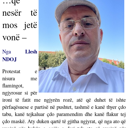
nesër të
mos jetë
vonë –
Llesh
Nga
NDOJ
Protestat e
nisura me
flamingot,
ngjyrosur si për
ironi të fatit me ngjyrën rozë, atë që duhet të ishte
përfaqësuese e partisë në pushtet, tashmë e kanë thyer çdo
tabu, kanë tejkaluar çdo paramendim dhe kanë flakur tej
çdo maskë. Aty duken qartë të gjitha ngjyrat, që nga ato që