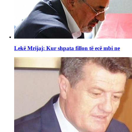
Lekë Mrijaj: Kur shpata fillon të ecë mbi ne