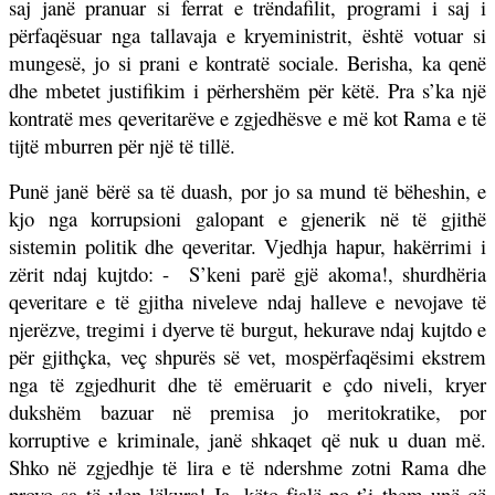
saj janë pranuar si ferrat e trëndafilit, programi i saj i
përfaqësuar nga tallavaja e kryeministrit, është votuar si
mungesë, jo si prani e kontratë sociale. Berisha, ka qenë
dhe mbetet justifikim i përhershëm për këtë. Pra s’ka një
kontratë mes qeveritarëve e zgjedhësve e më kot Rama e të
tijtë mburren për një të tillë.
Punë janë bërë sa të duash, por jo sa mund të bëheshin, e
kjo nga korrupsioni galopant e gjenerik në të gjithë
sistemin politik dhe qeveritar. Vjedhja hapur, hakërrimi i
zërit ndaj kujtdo: -
S’keni parë gjë akoma!, shurdhëria
qeveritare e të gjitha niveleve ndaj halleve e nevojave të
njerëzve, tregimi i dyerve të burgut, hekurave ndaj kujtdo e
për gjithçka, veç shpurës së vet, mospërfaqësimi ekstrem
nga të zgjedhurit dhe të emëruarit e çdo niveli, kryer
dukshëm bazuar në premisa jo meritokratike, por
korruptive e kriminale, janë shkaqet që nuk u duan më.
Shko në zgjedhje të lira e të ndershme zotni Rama dhe
provo sa të vlen lëkura! Ja, këto fjalë po t’i them unë që