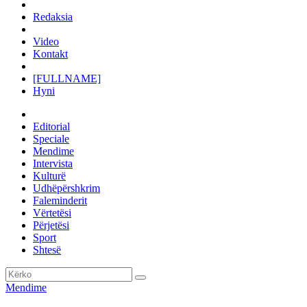
Redaksia
Video
Kontakt
[FULLNAME]
Hyni
Editorial
Speciale
Mendime
Intervista
Kulturë
Udhëpërshkrim
Faleminderit
Vërtetësi
Përjetësi
Sport
Shtesë
Mendime