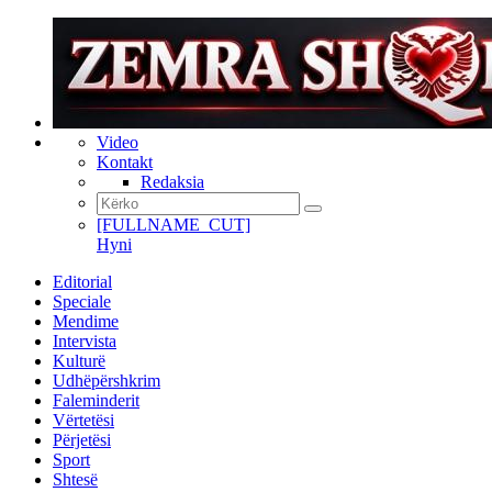
Video
Kontakt
Redaksia
[FULLNAME_CUT]
Hyni
Editorial
Speciale
Mendime
Intervista
Kulturë
Udhëpërshkrim
Faleminderit
Vërtetësi
Përjetësi
Sport
Shtesë