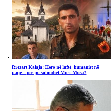
Rrezart Kalaja: Hero në luftë, humanist në
paqe – pse po sulmohet Musë Musa?