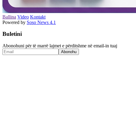
Ballina
Video
Kontakt
Powered by
Soso News 4.1
Buletini
Abonohuni për të marrë lajmet e përditshme në email-in tuaj
Abonohu