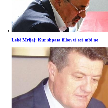
Lekë Mrijaj: Kur shpata fillon të ecë mbi ne