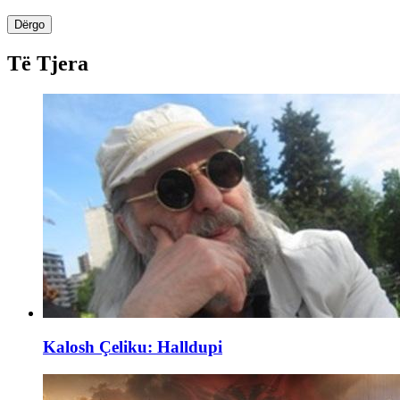
Dërgo
Të Tjera
Kalosh Çeliku: Halldupi