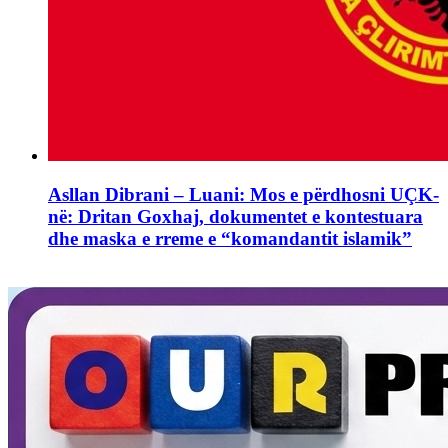
Asllan Dibrani – Luani: Mos e përdhosni UÇK-
në: Dritan Goxhaj, dokumentet e kontestuara
dhe maska e rreme e “komandantit islamik”