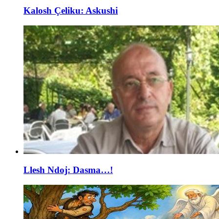
Kalosh Çeliku: Askushi
Llesh Ndoj: Dasma…!