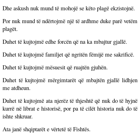
Dhe askush nuk mund të mohojë se këto plagë ekzistojnë.
Por nuk mund të ndërtojmë një të ardhme duke parë vetëm
plagët.
Duhet të kujtojmë edhe forcën që na ka mbajtur gjallë.
Duhet të kujtojmë familjet që ngritën fëmijë me sakrificë.
Duhet të kujtojmë mësuesit që ruajtën gjuhën.
Duhet të kujtojmë mërgimtarët që mbajtën gjallë lidhjen
me atdheun.
Duhet të kujtojmë ata njerëz të thjeshtë që nuk do të hyjnë
kurrë në librat e historisë, por pa të cilët historia nuk do të
ishte shkruar.
Ata janë shqiptarët e vërtetë të Fishtës.