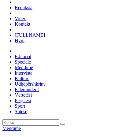
Redaksia
Video
Kontakt
[FULLNAME]
Hyni
Editorial
Speciale
Mendime
Intervista
Kulturë
Udhëpërshkrim
Faleminderit
Vërtetësi
Përjetësi
Sport
Shtesë
Mendime