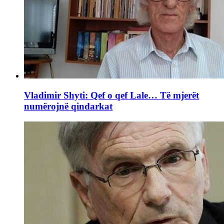
Vladimir Shyti: Qef o qef Lale… Të mjerët
numërojnë qindarkat