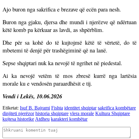
Ajo buron nga sakrifica e brezave që ecën para nesh.
Buron nga gjaku, djersa dhe mundi i njerëzve që ndërtuan
këtë komb pa kërkuar as lavdi, as shpërblim.
Dhe për sa kohë do të kujtojmë këtë të vërtetë, do të
mbetemi të denjë për trashëgiminë që na lanë.
Sepse shqiptari nuk ka nevojë të ngrihet në piedestal.
Ai ka nevojë vetëm të mos zbresë kurrë nga lartësia
morale ku e vendosën paraardhësit e tij.
Vendi i Lekës, 10.06.2026
Etiketat:
Isuf B. Bajrami
Fishta
identitet shqiptar
sakrifica kombëtare
dinjiteti njerëzor
historia shqiptare
vlera morale
Kultura Shqiptare
kujtesa historike
Atdheu
karakteri kombëtar