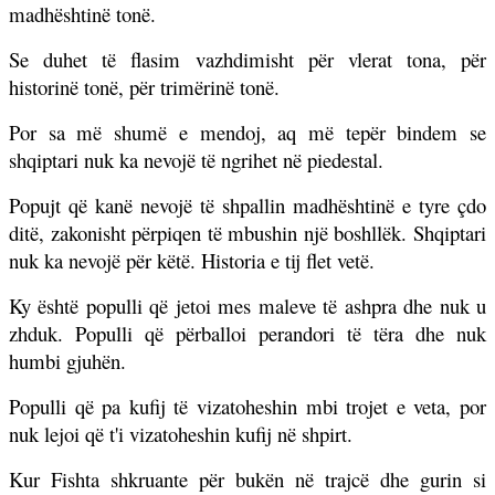
madhështinë tonë.
Se duhet të flasim vazhdimisht për vlerat tona, për
historinë tonë, për trimërinë tonë.
Por sa më shumë e mendoj, aq më tepër bindem se
shqiptari nuk ka nevojë të ngrihet në piedestal.
Popujt që kanë nevojë të shpallin madhështinë e tyre çdo
ditë, zakonisht përpiqen të mbushin një boshllëk. Shqiptari
nuk ka nevojë për këtë. Historia e tij flet vetë.
Ky është populli që jetoi mes maleve të ashpra dhe nuk u
zhduk. Populli që përballoi perandori të tëra dhe nuk
humbi gjuhën.
Populli që pa kufij të vizatoheshin mbi trojet e veta, por
nuk lejoi që t'i vizatoheshin kufij në shpirt.
Kur Fishta shkruante për bukën në trajcë dhe gurin si