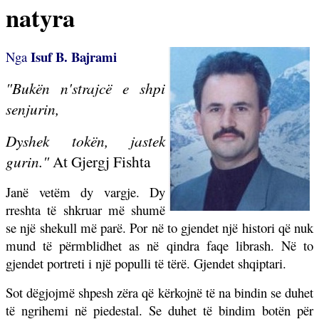
natyra
Isuf B. Bajrami
Nga
"Bukën n'strajcë e shpi
senjurin,
Dyshek tokën, jastek
gurin."
At Gjergj Fishta
Janë vetëm dy vargje. Dy
rreshta të shkruar më shumë
se një shekull më parë. Por në to gjendet një histori që nuk
mund të përmblidhet as në qindra faqe librash. Në to
gjendet portreti i një populli të tërë. Gjendet shqiptari.
Sot dëgjojmë shpesh zëra që kërkojnë të na bindin se duhet
të ngrihemi në piedestal. Se duhet të bindim botën për