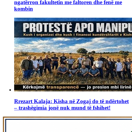
ngatërron fakultetin me faltoren dhe fenë me
kombin
Rrezart Kalaja: Kisha në Zogaj do të ndërtohet
– trashëgimia jonë nuk mund të fshihet!