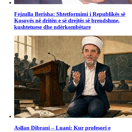
Fejzulla Berisha: Shtetformimi i Republikës së
Kosovës në dritën e së drejtës së brendshme,
kushtetuese dhe ndërkombëtare
Asllan Dibrani – Luani: Kur profesori e