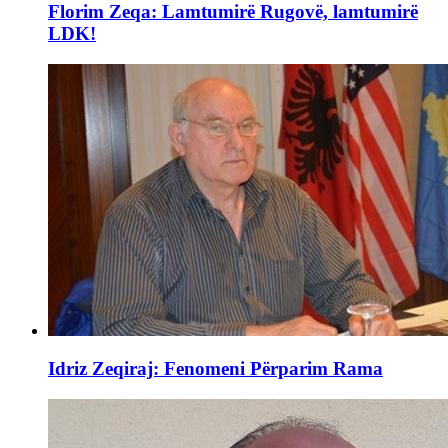
Florim Zeqa: Lamtumirë Rugovë, lamtumirë
LDK!
Idriz Zeqiraj: Fenomeni Përparim Rama