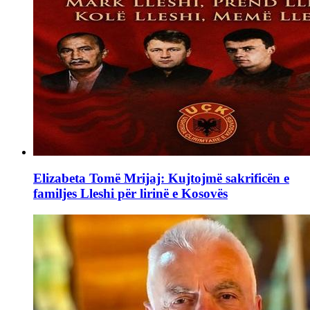
Elizabeta Tomë Mrijaj: Kujtojmë sakrificën e
familjes Lleshi për lirinë e Kosovës