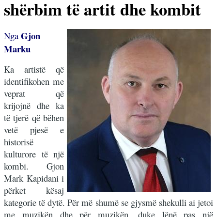
shërbim të artit dhe kombit
Gjon
Nga
Marku
Ka artistë që
identifikohen me
veprat që
krijojnë dhe ka
të tjerë që bëhen
vetë pjesë e
historisë
kulturore të një
kombi. Gjon
Mark Kapidani i
përket kësaj
kategorie të dytë. Për më shumë se gjysmë shekulli ai jetoi
me muzikën dhe për muzikën, duke lënë pas një