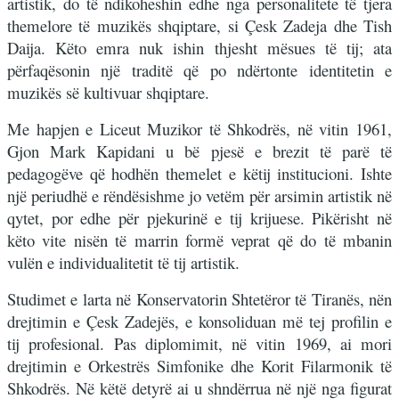
artistik, do të ndikoheshin edhe nga personalitete të tjera
themelore të muzikës shqiptare, si Çesk Zadeja dhe Tish
Daija. Këto emra nuk ishin thjesht mësues të tij; ata
përfaqësonin një traditë që po ndërtonte identitetin e
muzikës së kultivuar shqiptare.
Me hapjen e Liceut Muzikor të Shkodrës, në vitin 1961,
Gjon Mark Kapidani u bë pjesë e brezit të parë të
pedagogëve që hodhën themelet e këtij institucioni. Ishte
një periudhë e rëndësishme jo vetëm për arsimin artistik në
qytet, por edhe për pjekurinë e tij krijuese. Pikërisht në
këto vite nisën të marrin formë veprat që do të mbanin
vulën e individualitetit të tij artistik.
Studimet e larta në Konservatorin Shtetëror të Tiranës, nën
drejtimin e Çesk Zadejës, e konsoliduan më tej profilin e
tij profesional. Pas diplomimit, në vitin 1969, ai mori
drejtimin e Orkestrës Simfonike dhe Korit Filarmonik të
Shkodrës. Në këtë detyrë ai u shndërrua në një nga figurat