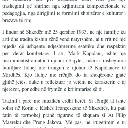
trashëgimi që shtrihet nga krijimtaria kompozicionale te
pedagogjia, nga dirigjimi te formimi shpirtëror e kulturor i
brezave të rinj.
I lindur në Shkodër më 25 qershor 1933, në një familje ku
arti dhe tradita kishin zënë vend natyrshëm, ai u rrit në një
mjedis që ushqente ndjeshmërinë estetike dhe respektin
për vlerat kombëtare. I ati, Mark Kapidani, ishte një
instrumentist amator i njohur në qytet, ndërsa trashëgimia
familjare lidhej me trungun e njohur të Kapidanëve të
Mirditës. Kjo lidhje me rrënjët do ta shoqëronte gjatë
gjithë jetës, duke u reflektuar jo vetëm në karakterin e tij
njerëzor, por edhe në frymën e krijimtarisë së tij.
Takimi i parë me muzikën erdhi herët. Si fëmijë ai ishte
solist në Korin e Kishës Françeskane të Shkodrës, ku pati
fatin të formohej pranë figurave të shquara si At Filip
Mazreku dhe Preng Jakova. Më pas, në rrugëtimin e tij