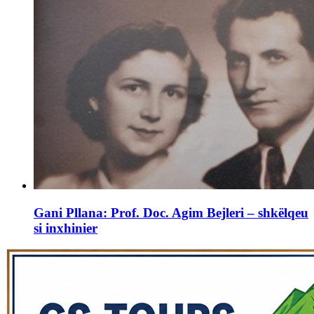
Gani Pllana: Prof. Doc. Agim Bejleri – shkëlqeu
si inxhinier