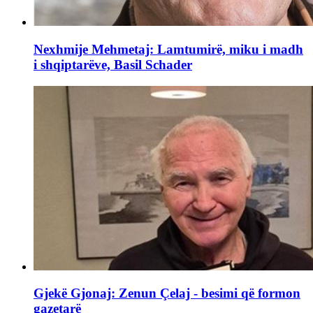
Nexhmije Mehmetaj: Lamtumirë, miku i madh
i shqiptarëve, Basil Schader
Gjekë Gjonaj: Zenun Çelaj - besimi që formon
gazetarë