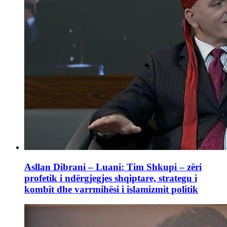
Asllan Dibrani – Luani: Tim Shkupi – zëri
profetik i ndërgjegjes shqiptare, strategu i
kombit dhe varrmihësi i islamizmit politik