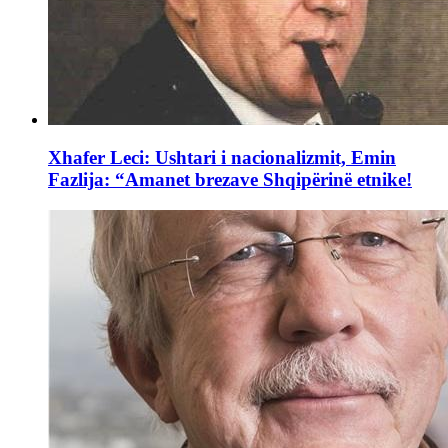
Xhafer Leci: Ushtari i nacionalizmit, Emin
Fazlija: “Amanet brezave Shqipërinë etnike!