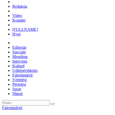
Redaksia
Video
Kontakt
[FULLNAME]
Hyni
Editorial
Speciale
Mendime
Intervista
Kulturë
Udhëpërshkrim
Faleminderit
Vërtetësi
Përjetësi
Sport
Shtesë
Faleminderit