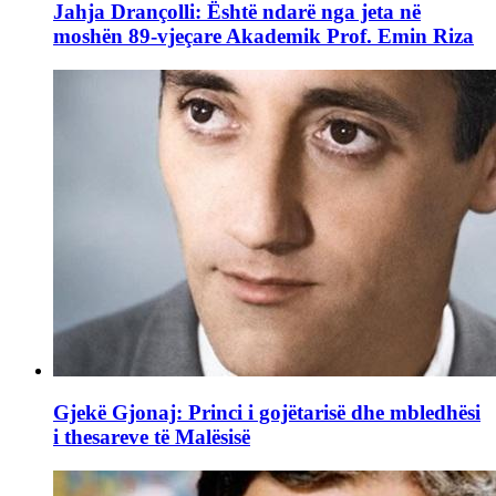
Jahja Drançolli: Është ndarë nga jeta në
moshën 89-vjeçare Akademik Prof. Emin Riza
Gjekë Gjonaj: Princi i gojëtarisë dhe mbledhësi
i thesareve të Malësisë