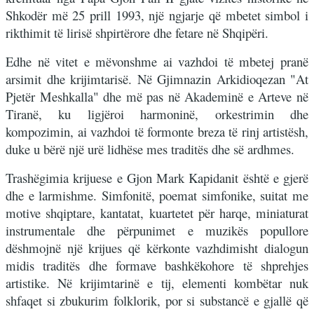
Shkodër më 25 prill 1993, një ngjarje që mbetet simbol i
rikthimit të lirisë shpirtërore dhe fetare në Shqipëri.
Edhe në vitet e mëvonshme ai vazhdoi të mbetej pranë
arsimit dhe krijimtarisë. Në Gjimnazin Arkidioqezan "At
Pjetër Meshkalla" dhe më pas në Akademinë e Arteve në
Tiranë, ku ligjëroi harmoninë, orkestrimin dhe
kompozimin, ai vazhdoi të formonte breza të rinj artistësh,
duke u bërë një urë lidhëse mes traditës dhe së ardhmes.
Trashëgimia krijuese e Gjon Mark Kapidanit është e gjerë
dhe e larmishme. Simfonitë, poemat simfonike, suitat me
motive shqiptare, kantatat, kuartetet për harqe, miniaturat
instrumentale dhe përpunimet e muzikës popullore
dëshmojnë një krijues që kërkonte vazhdimisht dialogun
midis traditës dhe formave bashkëkohore të shprehjes
artistike. Në krijimtarinë e tij, elementi kombëtar nuk
shfaqet si zbukurim folklorik, por si substancë e gjallë që