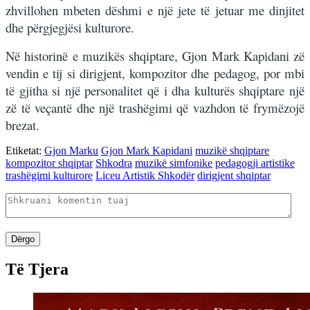
zhvillohen mbeten dëshmi e një jete të jetuar me dinjitet
dhe përgjegjësi kulturore.
Në historinë e muzikës shqiptare, Gjon Mark Kapidani zë
vendin e tij si dirigjent, kompozitor dhe pedagog, por mbi
të gjitha si një personalitet që i dha kulturës shqiptare një
zë të veçantë dhe një trashëgimi që vazhdon të frymëzojë
brezat.
Etiketat:
Gjon Marku
Gjon Mark Kapidani
muzikë shqiptare
kompozitor shqiptar
Shkodra
muzikë simfonike
pedagogji artistike
trashëgimi kulturore
Liceu Artistik Shkodër
dirigjent shqiptar
Dërgo
Të Tjera