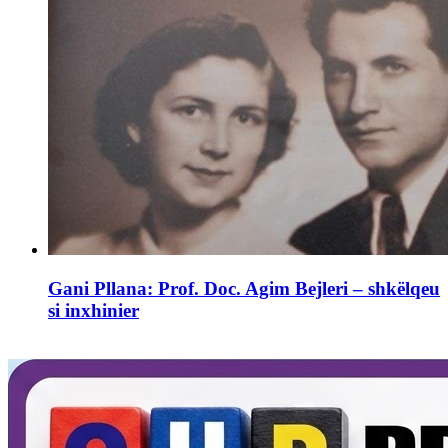
Gani Pllana: Prof. Doc. Agim Bejleri – shkëlqeu
si inxhinier