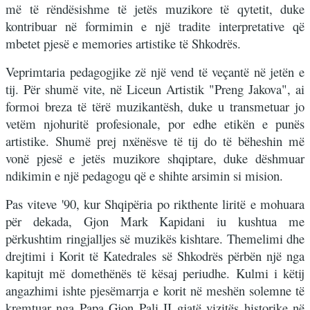
më të rëndësishme të jetës muzikore të qytetit, duke
kontribuar në formimin e një tradite interpretative që
mbetet pjesë e memories artistike të Shkodrës.
Veprimtaria pedagogjike zë një vend të veçantë në jetën e
tij. Për shumë vite, në Liceun Artistik "Preng Jakova", ai
formoi breza të tërë muzikantësh, duke u transmetuar jo
vetëm njohuritë profesionale, por edhe etikën e punës
artistike. Shumë prej nxënësve të tij do të bëheshin më
vonë pjesë e jetës muzikore shqiptare, duke dëshmuar
ndikimin e një pedagogu që e shihte arsimin si mision.
Pas viteve '90, kur Shqipëria po rikthente liritë e mohuara
për dekada, Gjon Mark Kapidani iu kushtua me
përkushtim ringjalljes së muzikës kishtare. Themelimi dhe
drejtimi i Korit të Katedrales së Shkodrës përbën një nga
kapitujt më domethënës të kësaj periudhe. Kulmi i këtij
angazhimi ishte pjesëmarrja e korit në meshën solemne të
kremtuar nga Papa Gjon Pali II gjatë vizitës historike në