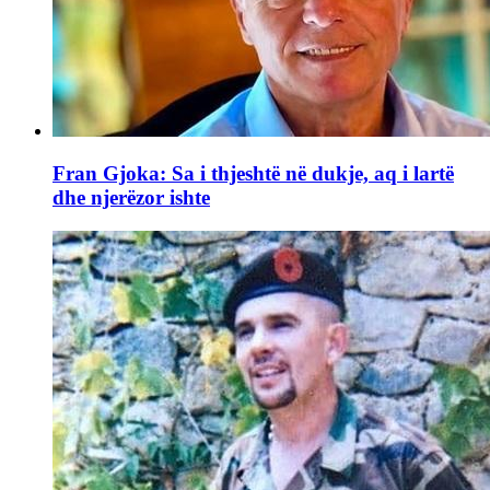
Fran Gjoka: Sa i thjeshtë në dukje, aq i lartë
dhe njerëzor ishte