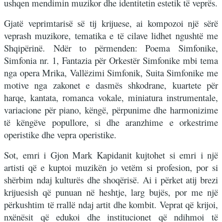
ushqen mendimin muzikor dhe identitetin estetik të veprës.
Gjatë veprimtarisë së tij krijuese, ai kompozoi një sërë
veprash muzikore, tematika e të cilave lidhet ngushtë me
Shqipërinë. Ndër to përmenden: Poema Simfonike,
Simfonia nr. 1, Fantazia për Orkestër Simfonike mbi tema
nga opera Mrika, Vallëzimi Simfonik, Suita Simfonike me
motive nga zakonet e dasmës shkodrane, kuartete për
harqe, kantata, romanca vokale, miniatura instrumentale,
variacione për piano, këngë, përpunime dhe harmonizime
të këngëve popullore, si dhe aranzhime e orkestrime
operistike dhe vepra operistike.
Sot, emri i Gjon Mark Kapidanit kujtohet si emri i një
artisti që e kuptoi muzikën jo vetëm si profesion, por si
shërbim ndaj kulturës dhe shoqërisë. Ai i përket atij brezi
krijuesish që punuan në heshtje, larg bujës, por me një
përkushtim të rrallë ndaj artit dhe kombit. Veprat që krijoi,
nxënësit që edukoi dhe institucionet që ndihmoi të