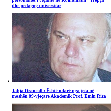
personalitet i veçantë në Kombinatin “Trepça”
dhe pedagog universitar
Jahja Drançolli: Është ndarë nga jeta në
moshën 89-vjeçare Akademik Prof. Emin Riza