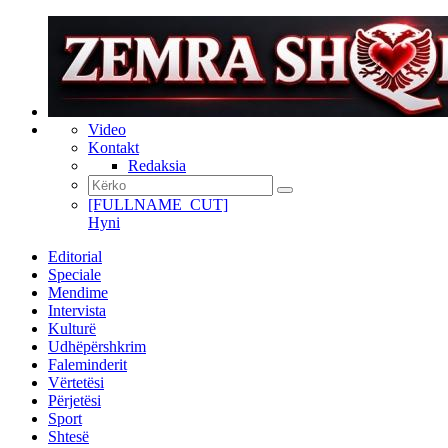
Video
Kontakt
Redaksia
[FULLNAME_CUT]
Hyni
Editorial
Speciale
Mendime
Intervista
Kulturë
Udhëpërshkrim
Faleminderit
Vërtetësi
Përjetësi
Sport
Shtesë