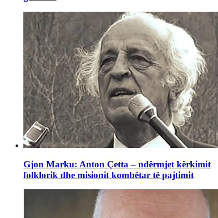
Gjon Marku: Anton Çetta – ndërmjet kërkimit
folklorik dhe misionit kombëtar të pajtimit