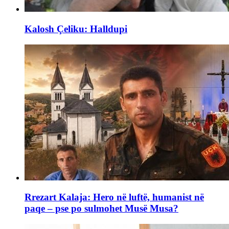
Kalosh Çeliku: Halldupi
Rrezart Kalaja: Hero në luftë, humanist në
paqe – pse po sulmohet Musë Musa?