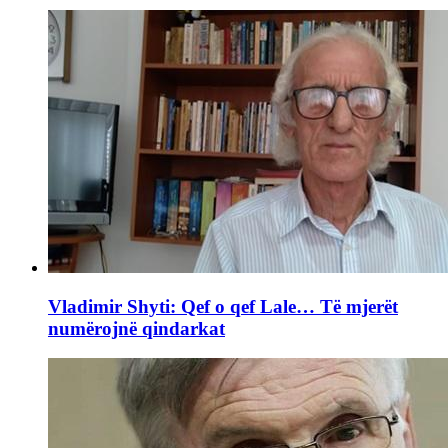
Vladimir Shyti: Qef o qef Lale… Të mjerët
numërojnë qindarkat