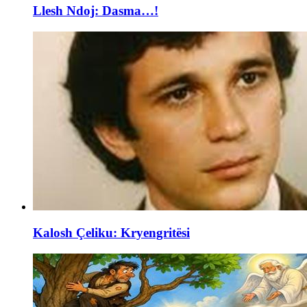
Llesh Ndoj: Dasma…!
Kalosh Çeliku: Kryengritësi