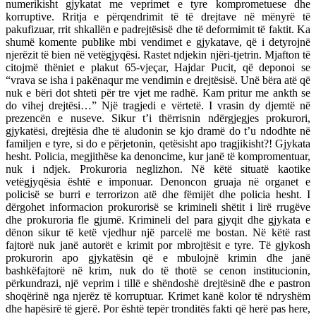
numerikisht gjykatat me veprimet e tyre komprometuese dhe
korruptive. Rritja e përqendrimit të të drejtave në mënyrë të
pakufizuar, rrit shkallën e padrejtësisë dhe të deformimit të faktit. Ka
shumë komente publike mbi vendimet e gjykatave, që i detyrojnë
njerëzit të bien në vetëgjyqësi. Rastet ndjekin njëri-tjetrin. Mjafton të
citojmë thëniet e plakut 65-vjeçar, Hajdar Pucit, që deponoi se
“vrava se isha i pakënaqur me vendimin e drejtësisë. Unë bëra atë që
nuk e bëri dot shteti për tre vjet me radhë. Kam pritur me ankth se
do vihej drejtësi…” Një tragjedi e vërtetë. I vrasin dy djemtë në
prezencën e nuseve. Sikur t’i thërrisnin ndërgjegjes prokurori,
gjykatësi, drejtësia dhe të aludonin se kjo dramë do t’u ndodhte në
familjen e tyre, si do e përjetonin, qetësisht apo tragjikisht?! Gjykata
hesht. Policia, megjithëse ka denoncime, kur janë të kompromentuar,
nuk i ndjek. Prokuroria neglizhon. Në këtë situatë kaotike
vetëgjyqësia është e imponuar. Denoncon gruaja në organet e
policisë se burri e terrorizon atë dhe fëmijët dhe policia hesht. I
dërgohet informacion prokurorisë se krimineli shëtit i lirë rrugëve
dhe prokuroria fle gjumë. Krimineli del para gjyqit dhe gjykata e
dënon sikur të ketë vjedhur një parcelë me bostan. Në këtë rast
fajtorë nuk janë autorët e krimit por mbrojtësit e tyre. Të gjykosh
prokurorin apo gjykatësin që e mbulojnë krimin dhe janë
bashkëfajtorë në krim, nuk do të thotë se cenon institucionin,
përkundrazi, një veprim i tillë e shëndoshë drejtësinë dhe e pastron
shoqërinë nga njerëz të korruptuar. Krimet kanë kolor të ndryshëm
dhe hapësirë të gjerë. Por është tepër tronditës fakti që herë pas here,