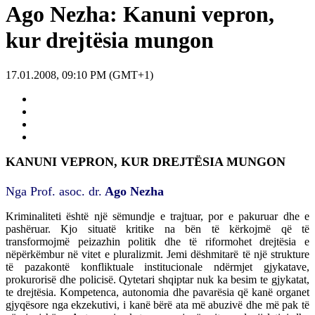
Ago Nezha: Kanuni vepron,
kur drejtësia mungon
17.01.2008, 09:10 PM (GMT+1)
KANUNI VEPRON, KUR DREJTËSIA MUNGON
Nga Prof. asoc. dr.
Ago Nezha
Kriminaliteti është një sëmundje e trajtuar, por e pakuruar dhe e
pashëruar. Kjo situatë kritike na bën të kërkojmë që të
transformojmë peizazhin politik dhe të riformohet drejtësia e
nëpërkëmbur në vitet e pluralizmit. Jemi dëshmitarë të një strukture
të pazakontë konfliktuale institucionale ndërmjet gjykatave,
prokurorisë dhe policisë. Qytetari shqiptar nuk ka besim te gjykatat,
te drejtësia. Kompetenca, autonomia dhe pavarësia që kanë organet
gjyqësore nga ekzekutivi, i kanë bërë ata më abuzivë dhe më pak të