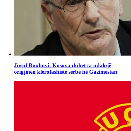
Jusuf Buxhovi: Kosova duhet ta ndalojë
origjinën klerofashiste serbe në Gazimestan