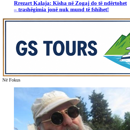
Rrezart Kalaja: Kisha në Zogaj do të ndërtohet
– trashëgimia jonë nuk mund të fshihet!
Në Fokus