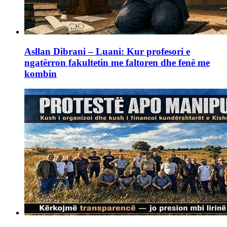
Asllan Dibrani – Luani: Kur profesori e
ngatërron fakultetin me faltoren dhe fenë me
kombin