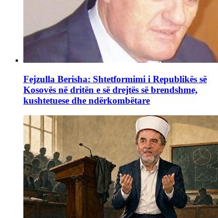
Fejzulla Berisha: Shtetformimi i Republikës së
Kosovës në dritën e së drejtës së brendshme,
kushtetuese dhe ndërkombëtare