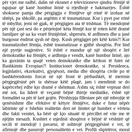
për vjet me radhë, dalin në ekranet e televizioneve qindra fëmijë të
ngujuar që kanë humbur lirinë si rrjedhojë e hakmarrjes. Është
shokuese pamja dhe përgjigjja e fëmijëve që rrinë të izoluar në
shtëpi, pa shkollë, pa argëtim e të traumatizuar. Kur i pyet pse rrinë
të mbyllur, jemi në gjak, të përgjigjen ata të trishtuar. Të mendojmë
për një çast sesi do e përjetojnë këta fëmijë kur të rriten këtë dramë
familjare që ua ka vrarë fëmijërinë, shpresën, të ardhmen dhe u janë
burgosur ëndrrat qysh në djep. Kush përgjigjet për këtë krim?! Kur
traumatizohet fëmija, është traumatizuar e gjithë shoqëria. Por lind
një pyetje sugjestive. Si është e mundur që një shoqëri e lirë
demokratike ku fëmijët, e ardhmja e vendit, kanë humbur lirinë, ajo
ka guximin ta quajë veten demokratike dhe kërkon të futet në
Bashkimin Evropian?! Institucionet demokratike, si Presidenca,
legjislativi, ekzekutivi, gjyqësori, media dhe shoqëria civile po të
bashkërendonin forcat në një front të përbashkët, të merrnin
përgjegjësinë për ta shëruar këtë plagë, jam i mendimit se do
kapërcehej edhe kjo dramë e shëmtuar. Ashtu siç është vepruar deri
më sot, ku liderë të veçantë bëjnë thirrje mediatike, është një
formalitet sa për të larë gojën. Përshtypja fillestare për një mbrojtje të
qenësishme dhe efektive të këtyre fëmijëve, duke e futur nëpër
labirinte që e fshehin realitetin deri në limitet që humbet e vërteta
dhe fakti venitet, ka bërë që kjo situatë të përcillet në vite me të
njëjtin mesazh. Kushtet e mjedisit shoqëror e bëjnë të vështirë që
secili të mendojë i pavarur, të ushtrojë përgjegjësinë e vet, të
afirmojë dhe pasurojë personalitetin e vet. Profili shpirtëror, moral