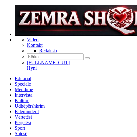
Video
Kontakt
Redaksia
[FULLNAME_CUT]
Hyni
Editorial
Speciale
Mendime
Intervista
Kulturë
Udhëpërshkrim
Faleminderit
Vërtetësi
Përjetësi
Sport
Shtesë