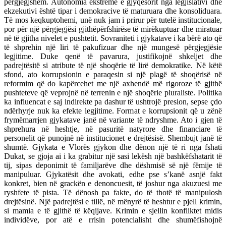
përgjegjshëm. Autonomia ekstreme e gjyqësorit nga legjislativi dhe
ekzekutivi është tipar i demokracive të maturuara dhe konsoliduara.
Të mos keqkuptohemi, unë nuk jam i prirur për tutelë institucionale,
por për një përgjegjësi gjithëpërfshirëse të mirëkuptuar dhe miratuar
në të gjitha nivelet e pushtetit. Sovraniteti i gjykatave i ka bërë ato që
të shprehin një liri të pakufizuar dhe një mungesë përgjegjësie
legjitime. Duke qenë të pavarura, justifikojnë shkeljet dhe
padrejtësitë si atribute të një shoqërie të lirë demokratike. Në këtë
sfond, ato korrupsionin e paraqesin si një plagë të shoqërisë në
reformim që do kapërcehet me një axhendë më rigoroze të gjithë
pushteteve që veprojnë në terrenin e një shoqërie pluraliste. Politika
ka influencat e saj indirekte pa dashur të ushtrojë presion, sepse çdo
ndërhyrje nuk ka efekte legjitime. Format e korrupsionit që u zënë
frymëmarrjen gjykatave janë në variante të ndryshme. Ato i gjen të
shprehura në heshtje, në pasuritë natyrore dhe financiare të
personelit që punojnë në institucionet e drejtësisë. Shembujt janë të
shumtë. Gjykata e Vlorës gjykon dhe dënon një të ri nga fshati
Dukat, se gjoja ai i ka grabitur një sasi lekësh një bashkëfshatarit të
tij, sipas deponimit të familjarëve dhe dëshmisë së një fëmije të
manipuluar. Gjykatësit dhe avokati, edhe pse s’kanë asnjë fakt
konkret, bien në grackën e denoncuesit, të joshur nga akuzuesi me
ryshfete të pista. Të dënosh pa fakte, do të thotë të manipulosh
drejtësinë. Një padrejtësi e tillë, në mënyrë të heshtur e pjell krimin,
si mamia e të gjithë të këqijave. Krimin e sjellin konfliktet midis
individëve, por atë e rrisin potencialisht dhe shumëfishojnë