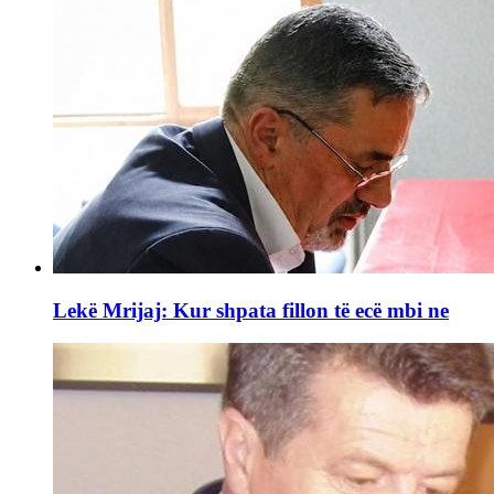
Lekë Mrijaj: Kur shpata fillon të ecë mbi ne