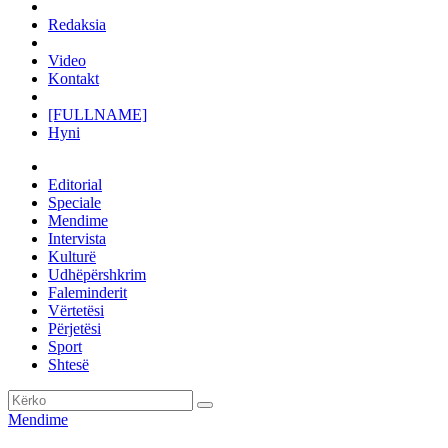
Redaksia
Video
Kontakt
[FULLNAME]
Hyni
Editorial
Speciale
Mendime
Intervista
Kulturë
Udhëpërshkrim
Faleminderit
Vërtetësi
Përjetësi
Sport
Shtesë
Mendime