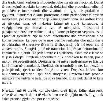
dhe tradicional, kërkon të shoqërohet dhe me atë institucional. Duhet
të bashkojmë aspektin konceptual, doktrinal dhe procedural edhe në
praktikën e interpretimit dhe zbatimit të ligjit, me praktikën e
gjykimit. Standardet e larta profesionale nuk pretendohet të arrihen
menjëherë, për vetë maturinë që kanë gjykatat tona. Ka ardhur koha
që gjykatat tona, që gjykojnë krime në rrugë korruptive, të
vetëgjykohen për bëmat e tyre të mbrapshta. Prezantimi i
papajtueshmërisë me realitetin, si një koncept kryesor veprues, është
i pranuar gjerësisht. Një mundësi autoritariste dhe profesionale e pa
kontestueshme, ka bërë që të mos përfillë realitetin dhe individin e
pa përkrahur të shtresave të varfra të shoqërisë, për më tepër ato të
zonave rurale. Shoqëria jonë në tranzicion ka pësuar deformime në
karakterin e njeriut. Të jesh i mirë e i sjellshëm, është më e lehtë se
të jesh i drejtë. Drejtësia shpeshherë nuk ndëshkon të keqen, por e
mbron atë padrejtësisht. Drejtësia është më e rëndësishme se liria që
kemi fituar në demokraci. Drejtësia do triumfojë te ne, kur akuzën e
padrejtë ndaj tjetrit ta identifikojë me veten. Drejtësia lulëzon kur
nuk dëmton njeri dhe i sjell dobi shoqërisë. Drejtësia është pronë e
njerëzve me virtyte të larta, që si ka kushdo. Ligji nuk duhet të ketë
ngjyrë.
Njerëzit janë të drejtë, kur zbatohen drejt ligjet. Edhe akuzuesit,
edhe të akuzuarit duhet të vlerësohen me të njëjtin metër. Ligji nuk
është pronë e gjykatësit por e drejtësisë.