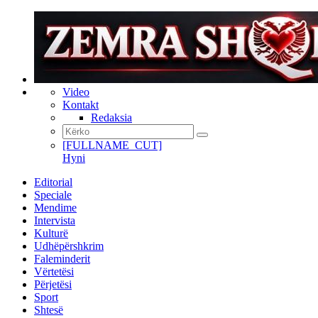
Video
Kontakt
Redaksia
[FULLNAME_CUT]
Hyni
Editorial
Speciale
Mendime
Intervista
Kulturë
Udhëpërshkrim
Faleminderit
Vërtetësi
Përjetësi
Sport
Shtesë