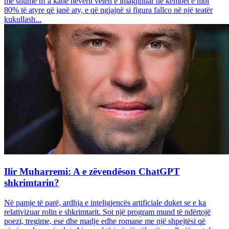
më shumë m’a kanë neverit veten e imagjinuar në këmbët e mbi
80% të atyre që janë aty, e që ngjajnë si figura fallco në një teatër
kukullash...
Ilir Muharremi: A e zëvendëson ChatGPT
shkrimtarin?
Në pamje të parë, ardhja e inteligjencës artificiale duket se e ka
relativizuar rolin e shkrimtarit. Sot një program mund të ndërtojë
poezi, tregime, ese dhe madje edhe romane me një shpejtësi që