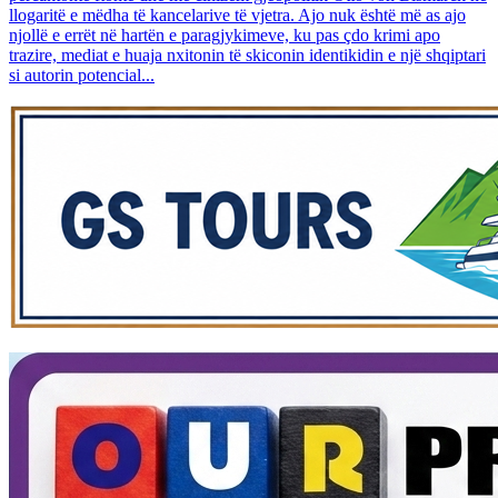
llogaritë e mëdha të kancelarive të vjetra. Ajo nuk është më as ajo
njollë e errët në hartën e paragjykimeve, ku pas çdo krimi apo
trazire, mediat e huaja nxitonin të skiconin identikidin e një shqiptari
si autorin potencial...