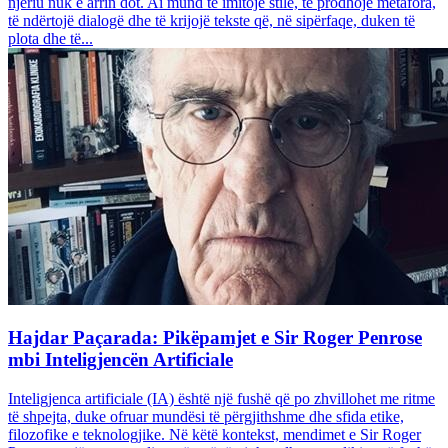
njeriu nuk e arrin dot. Ai mund të imitojë stile, të prodhojë metafora,
të ndërtojë dialogë dhe të krijojë tekste që, në sipërfaqe, duken të
plota dhe të...
Hajdar Paçarada: Pikëpamjet e Sir Roger Penrose
mbi Inteligjencën Artificiale
Inteligjenca artificiale (IA) është një fushë që po zhvillohet me ritme
të shpejta, duke ofruar mundësi të përgjithshme dhe sfida etike,
filozofike e teknologjike. Në këtë kontekst, mendimet e Sir Roger