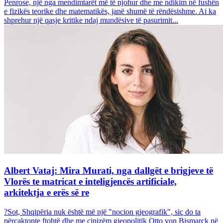
Penrose, një nga mendimtarët më të njohur dhe me ndikim në fushën
e fizikës teorike dhe matematikës, janë shumë të rëndësishme. Ai ka
shprehur një qasje kritike ndaj mundësive të pasurimit...
Albert Vataj: Mira Murati, nga dallgët e brigjeve të
Vlorës te matricat e inteligjencës artificiale,
arkitektja e erës së re
?Sot, Shqipëria nuk është më një "nocion gjeografik", siç do ta
përcaktonte ftohtë dhe me cinizëm gjeopolitik Otto von Bismarck në