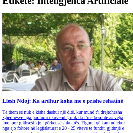
Etiketë: Inteligjenca Artificiale
Llesh Ndoj: Ka ardhur koha me e prishë rehatinë
Të them se nuk e kisha dashur një ditë, kur mund t’i drejtohesha
zgjedhësve nga podiumi i kuvendit, nuk do t’ma besonte as vetja
ime, por gjithsesi kjo i përket së shkuarës. Figurat që kam ndjekur
nga ajo foltore në legjislaturat e 20 - 25 viteve të fundit, gjithnjë e