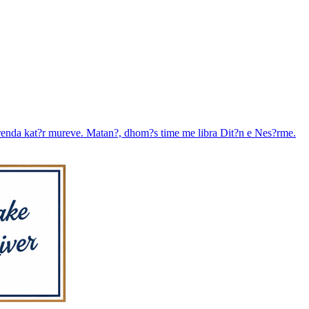
 brenda kat?r mureve. Matan?, dhom?s time me libra Dit?n e Nes?rme.