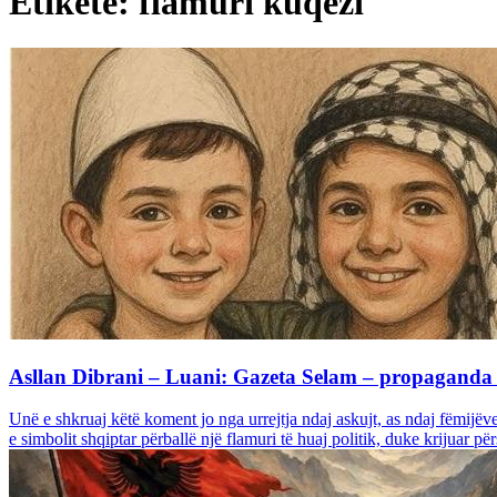
Etiketë: flamuri kuqezi
Asllan Dibrani – Luani: Gazeta Selam – propaganda e
Unë e shkruaj këtë koment jo nga urrejtja ndaj askujt, as ndaj fëmijë
e simbolit shqiptar përballë një flamuri të huaj politik, duke krijuar për