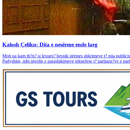
Kalosh Çeliku: Dita e nesërme ende larg
Moti ua kam th?n? si lexues? besnik përmes shkrimeve t? mia publicis
Padyshim, mbi nivelin e parashikimeve teknefese t? partiazn?ve e part