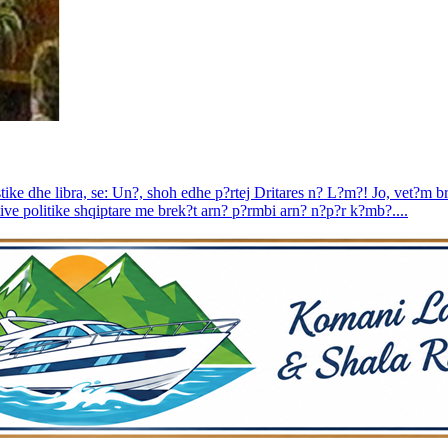
tike dhe libra, se: Un?, shoh edhe p?rtej Dritares n? L?m?! Jo, vet?m
ive politike shqiptare me brek?t arn? p?rmbi arn? n?p?r k?mb?....