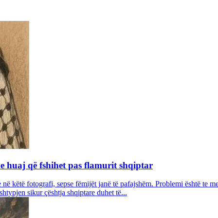
 huaj që fshihet pas flamurit shqiptar
ve në këtë fotografi, sepse fëmijët janë të pafajshëm. Problemi është t
shtypjen sikur çështja shqiptare duhet të...