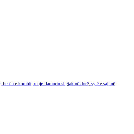
r, besën e kombit, ruaje flamurin si gjak në dorë, sytë e saj, në