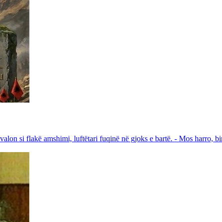
i valon si flakë amshimi, luftëtari fuqinë në gjoks e bartë. - Mos harro, bi