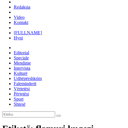
Redaksia
Video
Kontakt
[FULLNAME]
Hyni
Editorial
Speciale
Mendime
Intervista
Kulturë
Udhëpërshkrim
Faleminderit
Vërtetësi
Përjetësi
Sport
Shtesë