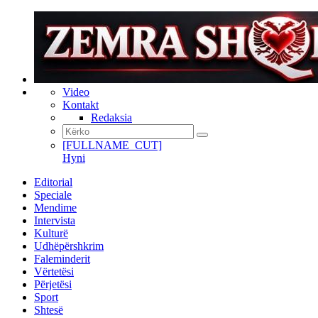
Video
Kontakt
Redaksia
[FULLNAME_CUT]
Hyni
Editorial
Speciale
Mendime
Intervista
Kulturë
Udhëpërshkrim
Faleminderit
Vërtetësi
Përjetësi
Sport
Shtesë