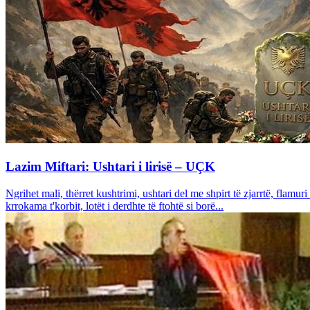
Lazim Miftari: Ushtari i lirisë – UÇK
Ngrihet mali, thërret kushtrimi, ushtari del me shpirt të zjarrtë, flamur
krrokama t'korbit, lotët i derdhte të ftohtë si borë...