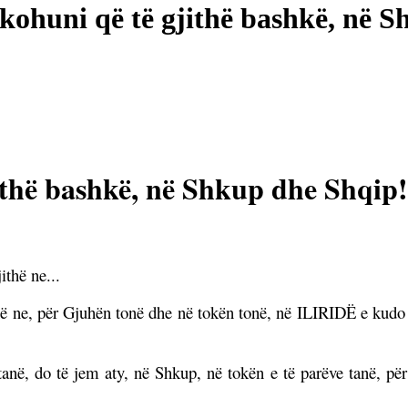
kohuni që të gjithë bashkë, në 
ithë bashkë, në Shkup dhe Shqip!
ithë ne...
jithë ne, për Gjuhën tonë dhe në tokën tonë, në ILIRIDË e kudo
tanë, do të jem aty, në Shkup, në tokën e të parëve tanë, pë