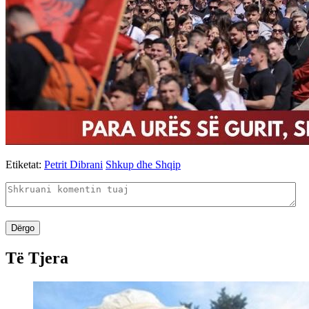
Etiketat:
Petrit Dibrani
Shkup dhe Shqip
Dërgo
Të Tjera