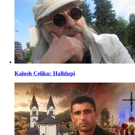
Kalosh Çeliku: Halldupi