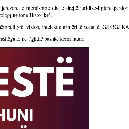
 njerëzore, e moralshme dhe e drejtë juridiko-ligjore përdo
ologjinë tonë Historike".
ëmbëlltyrë, vizion, intelekt e trimëri të veçantë, GJERGJ 
ashëguar, ne t’gjithë bashkë kemi fituar.