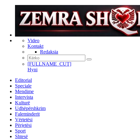
Video
Kontakt
Redaksia
[FULLNAME_CUT]
Hyni
Editorial
Speciale
Mendime
Intervista
Kulturë
Udhëpërshkrim
Faleminderit
Vërtetësi
Përjetësi
Sport
Shtesë