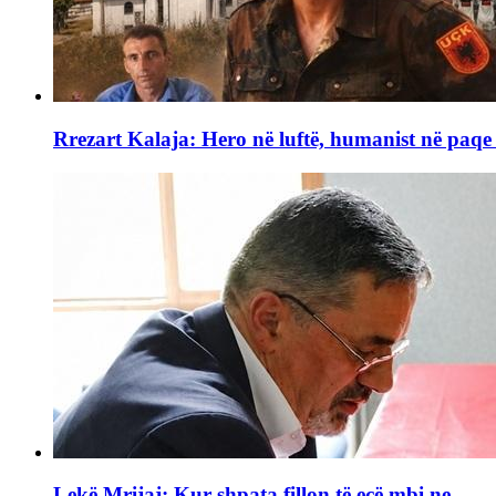
Rrezart Kalaja: Hero në luftë, humanist në paq
Lekë Mrijaj: Kur shpata fillon të ecë mbi ne