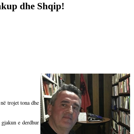
Shkup dhe Shqip!
 në trojet tona dhe
r gjakun e derdhur