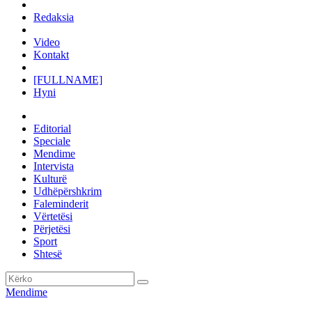
Redaksia
Video
Kontakt
[FULLNAME]
Hyni
Editorial
Speciale
Mendime
Intervista
Kulturë
Udhëpërshkrim
Faleminderit
Vërtetësi
Përjetësi
Sport
Shtesë
Mendime