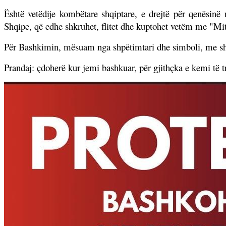
Është vetëdije kombëtare shqiptare, e drejtë për qenësinë
Shqipe, që edhe shkruhet, flitet dhe kuptohet vetëm me "Mit
Për Bashkimin, mësuam nga shpëtimtari dhe simboli, me sh
Prandaj: çdoherë kur jemi bashkuar, për gjithçka e kemi të tr