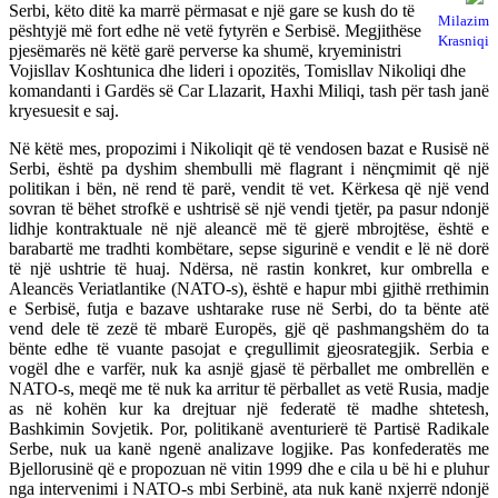
Serbi, këto ditë ka marrë përmasat e një gare se kush do të
Milazim
pështyjë më fort edhe në vetë fytyrën e Serbisë. Megjithëse
Krasniqi
pjesëmarës në këtë garë perverse ka shumë, kryeministri
Vojisllav Koshtunica dhe lideri i opozitës, Tomisllav Nikoliqi dhe
komandanti i Gardës së Car Llazarit, Haxhi Miliqi, tash për tash janë
kryesuesit e saj.
Në këtë mes, propozimi i Nikoliqit që të vendosen bazat e Rusisë në
Serbi, është pa dyshim shembulli më flagrant i nënçmimit që një
politikan i bën, në rend të parë, vendit të vet. Kërkesa që një vend
sovran të bëhet strofkë e ushtrisë së një vendi tjetër, pa pasur ndonjë
lidhje kontraktuale në një aleancë më të gjerë mbrojtëse, është e
barabartë me tradhti kombëtare, sepse sigurinë e vendit e lë në dorë
të një ushtrie të huaj. Ndërsa, në rastin konkret, kur ombrella e
Aleancës Veriatlantike (NATO-s), është e hapur mbi gjithë rrethimin
e Serbisë, futja e bazave ushtarake ruse në Serbi, do ta bënte atë
vend dele të zezë të mbarë Europës, gjë që pashmangshëm do ta
bënte edhe të vuante pasojat e çregullimit gjeosrategjik. Serbia e
vogël dhe e varfër, nuk ka asnjë gjasë të përballet me ombrellën e
NATO-s, meqë me të nuk ka arritur të përballet as vetë Rusia, madje
as në kohën kur ka drejtuar një federatë të madhe shtetesh,
Bashkimin Sovjetik. Por, politikanë aventurierë të Partisë Radikale
Serbe, nuk ua kanë ngenë analizave logjike. Pas konfederatës me
Bjellorusinë që e propozuan në vitin 1999 dhe e cila u bë hi e pluhur
nga intervenimi i NATO-s mbi Serbinë, ata nuk kanë nxjerrë ndonjë