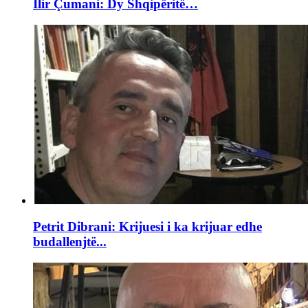
Ilir Çumani: Dy Shqipëritë…
Petrit Dibrani: Krijuesi i ka krijuar edhe
budallenjtë...