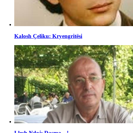
Kalosh Çeliku: Kryengritësi
Llesh Ndoj: Dasma…!