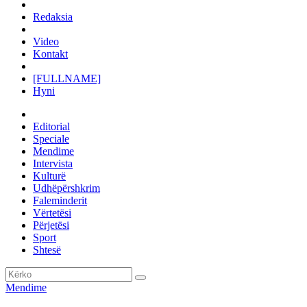
Redaksia
Video
Kontakt
[FULLNAME]
Hyni
Editorial
Speciale
Mendime
Intervista
Kulturë
Udhëpërshkrim
Faleminderit
Vërtetësi
Përjetësi
Sport
Shtesë
Mendime