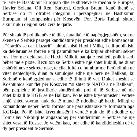
të lartë të Bashkimit Europian dhe të shteteve të mëdha të Europës,
Havier Solana, Oli Ren, Sarkozi, Gordon Braun, kanë thënë se
Serbisë do t’i ofrohet integrimi i përshpejtuar në Bashkimin
Europian, si kompensim për Kosovën. Por, Boris Tadiqi, shtiret
sikur nuk i dëgjon këta zëra të qartë.
Për shkak të politikanëve të tillë, fanatikë e të papërgjegjshëm, sot në
skenën e Serbisë paraqet kandidaturë për president edhe komandanti
i “Gardës së car Llazarit”, ultrafashisti Haxhi Miliq, i cili publikisht
ka deklaruar se forcën e tij paramilitare e ka krijuar shërbimi sekret
rus. Por, me deklaratat e Haxhi Miliqit, pamja e realitetit politik serb
bëhet më e plotë. Rezulton se Serbia është një shtet-kukull, në duart
e shërbimeve sekrete ruse, të cilat luftën e humbur me Perëndimin në
vitet nëntëdhjetë, duan ta simulojnë edhe një herë në Ballkan, ku
Serbinë e kanë zgjedhur si edhe të flijimit të vet. Duket sheshit se
Koshtunica kur flet për Kosovën “si shtet të NATO-s në Ballkan”,
bën përpjekje të justifikojë shndërrimin prej tij të Serbisë në një
shtet-kukull të KGB-së në Ballkan. Po të ishte kryeministër i vërtetë
i një shteti sovran, nuk do të mund të ndodhte që haxhi Miliqi të
komandonte nëpër Serbi formacione paraushtarake të formuara nga
KGB-ja. Po të ishte kryeministër i vërtetë nuk do të ndodhte që
Tomisllav Nikoliqi të angazhohej për shndërrimin e Serbisë në një
shtet vasal të Rusisë. Jo vetëm kaq, por edhe të kandidoheshin që të
dy për president të Serbisë.