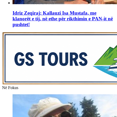
Idriz Zeqiraj: Kallauzi Isa Mustafa, me
klanorët e tij, në ethe për rikthimin e PAN-it në
pushtet!
Në Fokus