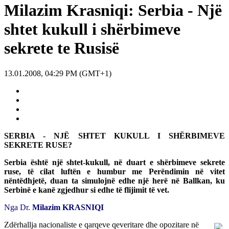
Milazim Krasniqi: Serbia - Një
shtet kukull i shërbimeve
sekrete te Rusisë
13.01.2008, 04:29 PM (GMT+1)
SERBIA - NJË SHTET KUKULL I SHËRBIMEVE
SEKRETE RUSE?
Serbia është një shtet-kukull, në duart e shërbimeve sekrete
ruse, të cilat luftën e humbur me Perëndimin në vitet
nëntëdhjetë, duan ta simulojnë edhe një herë në Ballkan, ku
Serbinë e kanë zgjedhur si edhe të flijimit të vet.
Nga Dr.
Milazim KRASNIQI
Zdërhallja nacionaliste e qarqeve qeveritare dhe opozitare në