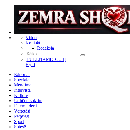
Video
Kontakt
Redaksia
[FULLNAME_CUT]
Hyni
Editorial
Speciale
Mendime
Intervista
Kulturë
Udhëpërshkrim
Faleminderit
Vërtetësi
Përjetësi
Sport
Shtesë