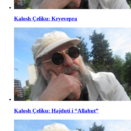
Kalosh Çeliku: Kryevepra
Kalosh Çeliku: Hajduti i “Allahut”