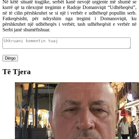
Në këtë situatë tragjike, serbët kanë nevojë urgjente më shumë se
kurrë që ta rilexojnë tregimin e Radoje Domanviqit “Udhëheqësi”,
në të cilin përshkruhet se si një i verbër e udhëheqë popullin serb.
Fatkeqësisht, për ndryshim nga tregimi i Domanoviqit, ku
përshkruhet një udhëheqës i verbër, tash udhëheqësit e verbër në
Serbi janë shumëfishuar.
Dërgo
Të Tjera