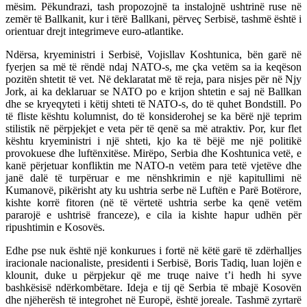
mësim. Pëkundrazi, tash propozojnë ta instalojnë ushtrinë ruse në
zemër të Ballkanit, kur i tërë Ballkani, përveç Serbisë, tashmë është i
orientuar drejt integrimeve euro-atlantike.
Ndërsa, kryeministri i Serbisë, Vojisllav Koshtunica, bën garë në
fyerjen sa më të rëndë ndaj NATO-s, me çka vetëm sa ia keqëson
pozitën shtetit të vet. Në deklaratat më të reja, para nisjes për në Njy
Jork, ai ka deklaruar se NATO po e krijon shtetin e saj në Ballkan
dhe se kryeqyteti i këtij shteti të NATO-s, do të quhet Bondstill. Po
të fliste kështu kolumnist, do të konsiderohej se ka bërë një teprim
stilistik në përpjekjet e veta për të qenë sa më atraktiv. Por, kur flet
kështu kryeministri i një shteti, kjo ka të bëjë me një politikë
provokuese dhe luftënxitëse. Mirëpo, Serbia dhe Koshtunica vetë, e
kanë përjetuar konfliktin me NATO-n vetëm para tetë vjetëve dhe
janë dalë të turpëruar e me nënshkrimin e një kapitullimi në
Kumanovë, pikërisht aty ku ushtria serbe në Luftën e Parë Botërore,
kishte korrë fitoren (në të vërtetë ushtria serbe ka qenë vetëm
pararojë e ushtrisë franceze), e cila ia kishte hapur udhën për
ripushtimin e Kosovës.
Edhe pse nuk është një konkurues i fortë në këtë garë të zdërhalljes
iracionale nacionaliste, presidenti i Serbisë, Boris Tadiq, luan lojën e
klounit, duke u përpjekur që me truqe naive t’i hedh hi syve
bashkësisë ndërkombëtare. Ideja e tij që Serbia të mbajë Kosovën
dhe njëherësh të integrohet në Europë, është joreale. Tashmë zyrtarë