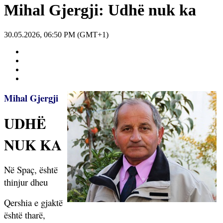
Mihal Gjergji: Udhë nuk ka
30.05.2026, 06:50 PM (GMT+1)
Mihal Gjergji
UDHË
NUK KA
Në Spaç, është
thinjur dheu
Qershia e gjaktë
është tharë,