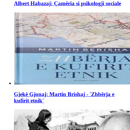
Albert Habazaj: Çamëria si psikologji sociale
Gjekë Gjonaj: Martin Brishaj - 'Zhbërja e
kufirit etnik'