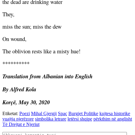
the dead are drinking water
They,
miss the sun; miss the dew
On wound,
The oblivion rests like a misty hue!
**********
Translation from Albanian into English
By Alfred Kola
Korçë, May 30, 2020
Etiketat:
Poezi
Mihal Gjergji
Spaç
Burgjet Politike
kujtesa historike
vuajtja njerëzore
simbolika letrare
letërsi shqipe
përkthim në anglisht
Të Drejtat e Njeriut