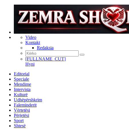
Video
Kontakt
Redaksia
[FULLNAME_CUT]
Hyni
Editorial
Speciale
Mendime
Intervista
Kulturë
Udhëpërshkrim
Faleminderit
Vërtetësi
Përjetësi
Sport
Shtesë