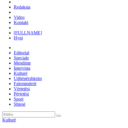
Redaksia
Video
Kontakt
[FULLNAME]
Hyni
Editorial
Speciale
Mendime
Intervista
Kulturë
Udhëpërshkrim
Faleminderit
Vërtetësi
Përjetësi
Sport
Shtesë
Kulturë