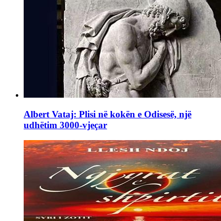
Albert Vataj: Plisi në kokën e Odisesë, një
udhëtim 3000-vjeçar