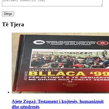
Dërgo
Të Tjera
Ajete Zogaj: Testament i kujtesës, humanizmit
dhe qëndresës