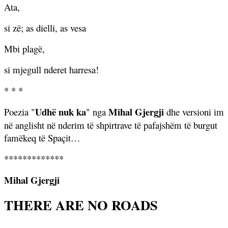
Ata,
si zë; as dielli, as vesa
Mbi plagë,
si mjegull nderet harresa!
* * *
Udhë nuk ka
Mihal Gjergji
Poezia "
" nga
dhe versioni im
në anglisht në nderim të shpirtrave të pafajshëm të burgut
famëkeq të Spaçit…
*************
Mihal Gjergji
THERE ARE NO ROADS