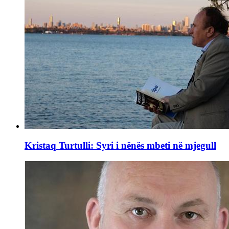
Kristaq Turtulli: Syri i nënës mbeti në mjegull