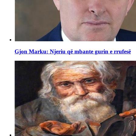
Gjon Marku: Njeriu që mbante gurin e rrufesë