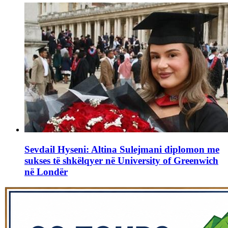
Sevdail Hyseni: Altina Sulejmani diplomon me
sukses të shkëlqyer në University of Greenwich
në Londër