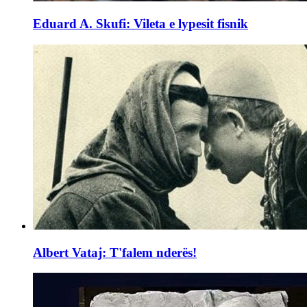
Eduard A. Skufi: Vileta e lypesit fisnik
Albert Vataj: T'falem nderës!