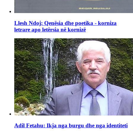
Llesh Ndoj: Qenësia dhe poetika - korniza
letrare apo letërsia në kornizë
Adil Fetahu: Ikja nga burgu dhe nga identiteti