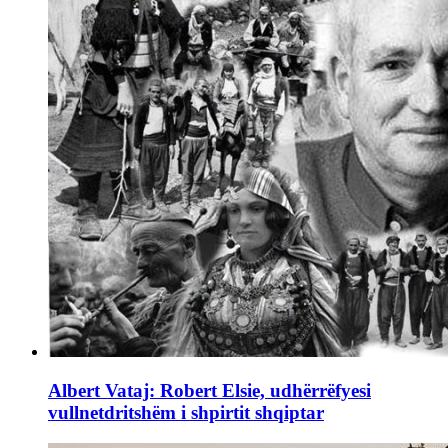
Albert Vataj: Robert Elsie, udhërrëfyesi
vullnetdritshëm i shpirtit shqiptar