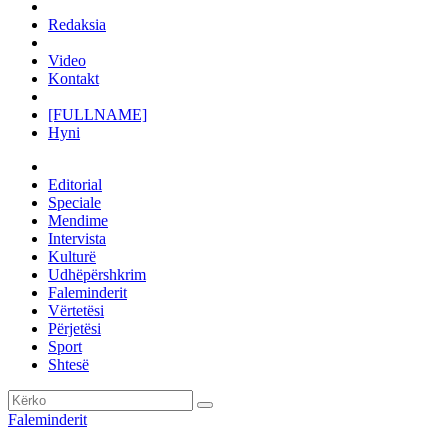
Redaksia
Video
Kontakt
[FULLNAME]
Hyni
Editorial
Speciale
Mendime
Intervista
Kulturë
Udhëpërshkrim
Faleminderit
Vërtetësi
Përjetësi
Sport
Shtesë
Faleminderit