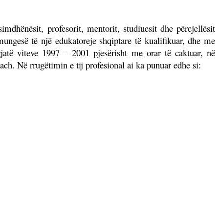
hënësit, profesorit, mentorit, studiuesit dhe përcjellësit
mungesë të një edukatoreje shqiptare të kualifikuar, dhe me
gjatë viteve 1997 – 2001 pjesërisht me orar të caktuar, në
. Në rrugëtimin e tij profesional ai ka punuar edhe si: