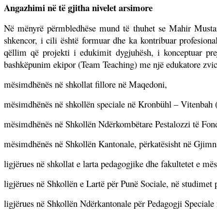
Angazhimi në të gjitha nivelet arsimore
Në mënyrë përmbledhëse mund të thuhet se Mahir Mustafa pë
shkencor, i cili është formuar dhe ka kontribuar profesion
qëllim që projekti i edukimit dygjuhësh, i konceptuar pre
bashkëpunim ekipor (Team Teaching) me një edukatore zvice
mësimdhënës në shkollat fillore në Maqedoni,
mësimdhënës në shkollën speciale në Kronbühl – Vitenbah
mësimdhënës në Shkollën Ndërkombëtare Pestalozzi të Fond
mësimdhënës në Shkollën Kantonale, përkatësisht në Gjimn
ligjërues në shkollat e larta pedagogjike dhe fakultetet e m
ligjërues në Shkollën e Lartë për Punë Sociale, në studimet
ligjërues në Shkollën Ndërkantonale për Pedagogji Speciale 