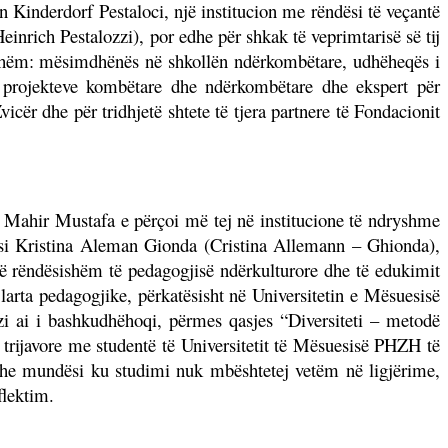
Kinderdorf Pestaloci, një institucion me rëndësi të veçantë
inrich Pestalozzi), por edhe për shkak të veprimtarisë së tij
ryshëm: mësimdhënës në shkollën ndërkombëtare, udhëheqës i
e projekteve kombëtare dhe ndërkombëtare dhe ekspert për
ër dhe për tridhjetë shtete të tjera partnere të Fondacionit
 Mahir Mustafa e përçoi më tej në institucione të ndryshme
e, si Kristina Aleman Gionda (Cristina Allemann – Ghionda),
 të rëndësishëm të pedagogjisë ndërkulturore dhe të edukimit
arta pedagogjike, përkatësisht në Universitetin e Mësuesisë
ai i bashkudhëhoqi, përmes qasjes “Diversiteti – metodë
 trijavore me studentë të Universitetit të Mësuesisë PHZH të
 dhe mundësi ku studimi nuk mbështetej vetëm në ligjërime,
flektim.