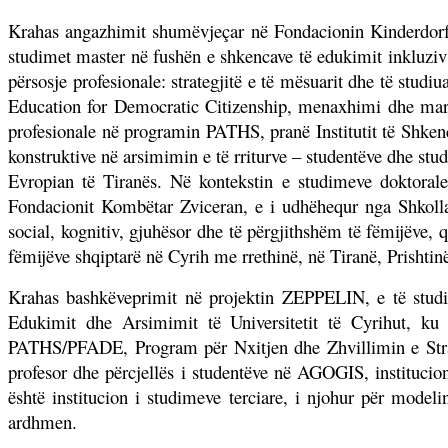
Krahas angazhimit shumëvjeçar në Fondacionin Kinderdorf P
studimet master në fushën e shkencave të edukimit inkluziv 
përsosje profesionale: strategjitë e të mësuarit dhe të studi
Education for Democratic Citizenship, menaxhimi dhe marke
profesionale në programin PATHS, pranë Institutit të Shken
konstruktive në arsimimin e të rriturve – studentëve dhe stu
Evropian të Tiranës. Në kontekstin e studimeve doktora
Fondacionit Kombëtar Zviceran, e i udhëhequr nga Shkolla 
social, kognitiv, gjuhësor dhe të përgjithshëm të fëmijëve,
fëmijëve shqiptarë në Cyrih me rrethinë, në Tiranë, Prishtin
Krahas bashkëveprimit në projektin ZEPPELIN, e të studime
Edukimit dhe Arsimimit të Universitetit të Cyrihut, ku 
PATHS/PFADE, Program për Nxitjen dhe Zhvillimin e Strateg
profesor dhe përcjellës i studentëve në AGOGIS, instituc
është institucion i studimeve terciare, i njohur për model
ardhmen.