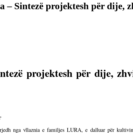
 Sintezë projektesh për dije, zh
tezë projektesh për dije, zhv
r
edh nga vllaznia e familjes LURA, e dalluar për kultivim