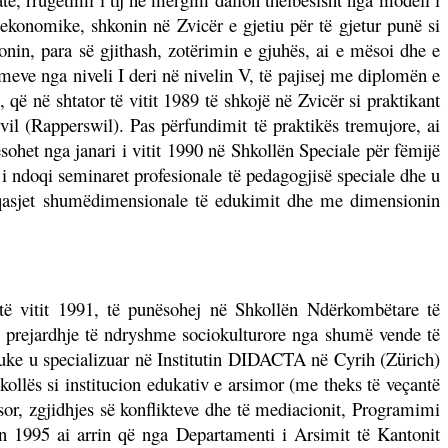
t ekonomike, shkonin në Zvicër e gjetiu për të gjetur punë si
onin, para së gjithash, zotërimin e gjuhës, ai e mësoi dhe e
meve nga niveli I deri në nivelin V, të pajisej me diplomën e
që në shtator të vitit 1989 të shkojë në Zvicër si praktikant
l (Rapperswil). Pas përfundimit të praktikës tremujore, ai
ohet nga janari i vitit 1990 në Shkollën Speciale për fëmijë
i ndoqi seminaret profesionale të pedagogjisë speciale dhe u
e qasjet shumëdimensionale të edukimit dhe me dimensionin
të vitit 1991, të punësohej në Shkollën Ndërkombëtare të
 prejardhje të ndryshme sociokulturore nga shumë vende të
uke u specializuar në Institutin DIDACTA në Cyrih (Zürich)
ollës si institucion edukativ e arsimor (me theks të veçantë
ësor, zgjidhjes së konflikteve dhe të mediacionit, Programimi
 1995 ai arrin që nga Departamenti i Arsimit të Kantonit