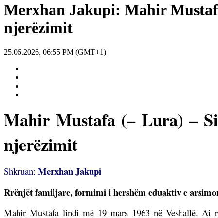
Merxhan Jakupi: Mahir Mustafa –
njerëzimit
25.06.2026, 06:55 PM (GMT+1)
Mahir Mustafa (– Lura) – Sin
njerëzimit
Merxhan Jakupi
Shkruan:
Rrënjët familjare, formimi i hershëm eduaktiv e arsimo
Mahir Mustafa lindi më 19 mars 1963 në Veshallë. Ai rrj