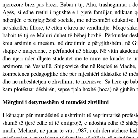
njerëzore brez pas brezi. Babai i tij, Aliu, trashëgimtar i de
Agës, si edhe rrethi i ngushtë e i gjerë familjar, ndikuan
ndjenjën e përgjegjësisë sociale, me ndjeshmëri edukative, k
në shkollën fillore, të cilën e kreu në vendlindje. Meqë 
babait të tij se Mahiri duhet të bëhej hoxhë. Përkundër dës
kreu arsimin e mesëm, në drejtimin e përgjithshëm, në Gji
shqipe e maqedone, e përfundoi në Shkup. Në vitin akademi
dhe njëri ndër dhjetë studentët më të mirë në kuadër të uni
arsimore, në Veshallë, Shipkovicë dhe në Reçicë të Madhe, k
kompetenca pedagogjike dhe për mjeshtëri didaktike të mësim
dhe në mbështetjen e zhvillimit të nxënësve. Sa herë që baba
kam plotësuar dëshirën, sepse fjala hoxhë (hoca) në gjuhën 
Mërgimi i detyrueshëm si mundësi zhvillimi
I kënaqur për mundësinë e ushtrimit të veprimtarisë profes
shumë të tjerë edhe ai të emigrojë, e ndoshta edhe të shkëpu
madh, Mehazit, në janar të vitit 1987, i cili deri atëherë k
mirëqenien e mëtejshme të familjes së vëllait, të prindërve d