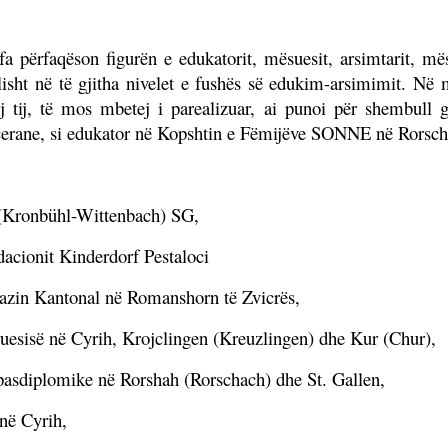
rfaqëson figurën e edukatorit, mësuesit, arsimtarit, mësimd
alisht në të gjitha nivelet e fushës së edukim-arsimimit. Në 
j tij, të mos mbetej i parealizuar, ai punoi për shembull 
rane, si edukator në Kopshtin e Fëmijëve SONNE në Rorschach
 (Kronbühl-Wittenbach) SG,
acionit Kinderdorf Pestaloci
azin Kantonal në Romanshorn të Zvicrës,
ësuesisë në Cyrih, Krojclingen (Kreuzlingen) dhe Kur (Chur),
 pasdiplomike në Rorshah (Rorschach) dhe St. Gallen,
në Cyrih,