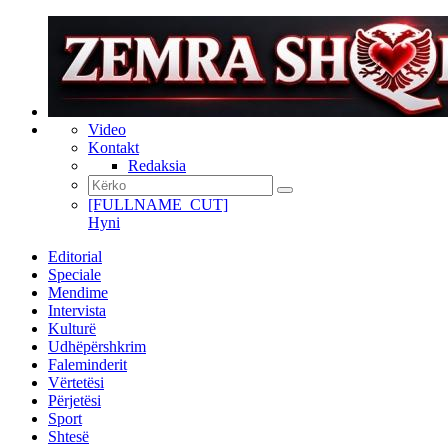
Video
Kontakt
Redaksia
[FULLNAME_CUT]
Hyni
Editorial
Speciale
Mendime
Intervista
Kulturë
Udhëpërshkrim
Faleminderit
Vërtetësi
Përjetësi
Sport
Shtesë