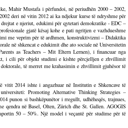
jike, Mahir Mustafa i përfundoi, në periudhën 2000 – 2002,
 2002 deri në vitin 2012 ai ka ndjekur kurse të ndryshme për
të drejtat e njeriut, edukimi për qytetari demokratike - EDC –
rofesionale gjatë kësaj kohe e pati ngritjen e vazhdueshme
ësimi me veprim për të ardhmen, konstruktivizmi – Didaktika
orale në shkencat e edukimit dhe ato sociale në Universitetin
rents as Teachers – Mit Eltern Lernen), i financuar nga
 cili për objekt studimi e kishte përcjelljen e zhvillimit
 doktorale, të merret me krahasimin e zhvillimit gjuhësor të
 vitit 2014 ishte i angazhuar në Institutin e Shkencave të
niversiteti: Promoting Alternative Thinking Strategies –
14 punon si bashkëpunëtor i rregullt, udhëheqës, trajnues,
 me qendra në Basel, Olten, Zürich dhe St. Gallen. AGOGIS
ë raportin 50 – 50%. Një model i veçantë për studime për të