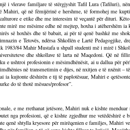
një i vlerave familjare të stërgjyshit Tafil Lura (Tafiluri), n
 që Mahiri, që në fëmijërinë e hershme, të formohej me kupt
ulturore e etike dhe me interesim të veçantë për dituri. Këto 
shkonte mirë me mësime edhe në mejtep, hoxha i atëhershëm i
hirës së hoxhës dhe të babait, ai për të qenë bashkë me shokë
mnazin e Tetovës, ndërsa Shkollën e Lartë Pedagogjike, drej
k 1983/84 Mahir Mustafa u shpall studenti më i mirë i Shkol
versiteteve dhe shkollave të larta në Maqedoni. Që në fillim
u e ushtroi profesionin e mësimdhënësit, ai u dallua për për
dhënies në transmetimin e dijes, në nxitjen e të nxënit – të
i ia kujtonte dëshirën e tij të paplotësuar, Mahiri e qetëson
turke do të thotë mësues/profesor”.
ionale, e me rrethanat jetësore, Mahiri nuk e kishte menduar 
tet nga profesioni, që e kishte zgjedhur me vetëdëshirë e bind
ishte qenë shtylla kryesore për mirëqenien e familjes, Mahiri 
he për familjen e tij që sapo kishte filluar ta krijojë. Megjith