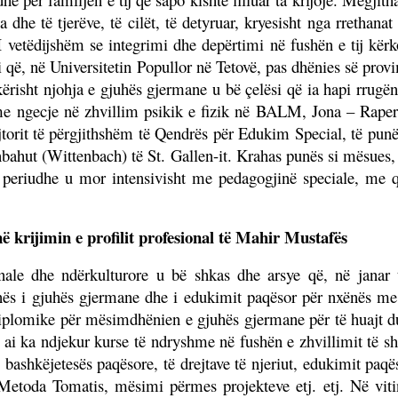
a dhe të tjerëve, të cilët, të detyruar, kryesisht nga rrethana
 I vetëdijshëm se integrimi dhe depërtimi në fushën e tij kërk
që, në Universitetin Popullor në Tetovë, pas dhënies së provi
ërisht njohja e gjuhës gjermane u bë çelësi që ia hapi rrugën, 
e ngecje në zhvillim psikik e fizik në BALM, Jona – Rapervi
jtorit të përgjithshëm të Qendrës për Edukim Special, të punës
nbahut (Wittenbach) të St. Gallen-it. Krahas punës si mësues, 
aj periudhe u mor intensivisht me pedagogjinë speciale, m
ë krijimin e profilit profesional të Mahir Mustafës
onale dhe ndërkulturore u bë shkas dhe arsye që, në janar 
ënës i gjuhës gjermane dhe i edukimit paqësor për nxënës me
sdiplomike për mësimdhënien e gjuhës gjermane për të huajt d
ai ka ndjekur kurse të ndryshme në fushën e zhvillimit të shk
 bashkëjetesës paqësore, të drejtave të njeriut, edukimit paq
etoda Tomatis, mësimi përmes projekteve etj. etj. Në vitin