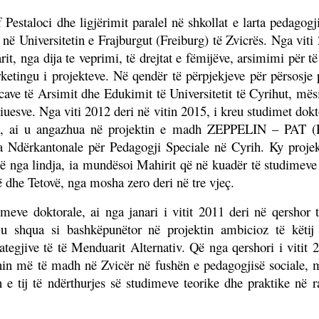
estaloci dhe ligjërimit paralel në shkollat e larta pedagog
në Universitetin e Frajburgut (Freiburg) të Zvicrës. Nga viti
uarit, nga dija te veprimi, të drejtat e fëmijëve, arsimimi për 
tingu i projekteve. Në qendër të përpjekjeve për përsosje p
cave të Arsimit dhe Edukimit të Universitetit të Cyrihut, m
diuesve. Nga viti 2012 deri në vitin 2015, i kreu studimet dokt
le, ai u angazhua në projektin e madh ZEPPELIN – PAT (Pa
Ndërkantonale për Pedagogji Speciale në Cyrih. Ky projekt, i
 që nga lindja, ia mundësoi Mahirit që në kuadër të studimeve
ë dhe Tetovë, nga mosha zero deri në tre vjeç.
ve doktorale, ai nga janari i vitit 2011 deri në qershor të
u shqua si bashkëpunëtor në projektin ambicioz të këtij u
jive të të Menduarit Alternativ. Që nga qershori i vitit 20
ionin më të madh në Zvicër në fushën e pedagogjisë sociale,
in e tij të ndërthurjes së studimeve teorike dhe praktike n