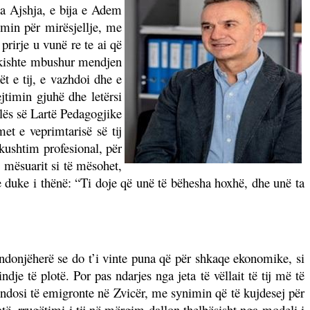
ëna Ajshja, e bija e Adem
imin për mirësjellje, me
prirje u vunë re te ai që
a kishte mbushur mendjen
t e tij, e vazhdoi dhe e
timin gjuhë dhe letërsi
lës së Lartë Pedagogjike
et e veprimtarisë së tij
kushtim profesional, për
 mësuarit si të mësohet,
te duke i thënë: “Ti doje që unë të bëhesha hoxhë, dhe unë ta
ndonjëherë se do t’i vinte puna që për shkaqe ekonomike, si
je të plotë. Por pas ndarjes nga jeta të vëllait të tij më të
vendosi të emigronte në Zvicër, me synimin që të kujdesej për
atë, rrugëtimi i tij në mërgim dallon thelbësisht nga modeli i