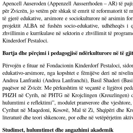
Apencell Auseroden (Appenzell Ausserrhoden – AR) të pajise
për Zvicrën, jo vetëm për shkak të emrit të reformatorit të 
të gjerë edukative, arsimore e sociokulturore në arsimin 
projektit ALBA në fushën socio-edukative, udhëheqës i q
zhvillimin e kurrikulave në sektorin e zhvillimit të progra
Kinderdorf Pestaloci.
Bartja dhe përçimi i pedagogjisë ndërkulturore në të gji
Përvojën e fituar në Fondacionin Kinderdorf Pestaloci, si
edukativo-arsimore, nga kopshtet e fëmijëve deri në niveli
Andrea Lanfranki (Andrea Lanfranchi), Basil Shaderi (Basil 
paqësor në Zvicër. Me përkushtim të veçantë e ligjëroi ped
PHZH në Cyrih, në PHTG në Krojclingen (Kreuzlingen) dh
hulumtimi e reflektimi”, modulet pranverore dhe vjeshtore, 
Cyrihut në Maqedoni, Kosovë, Mal të Zi, Shqipëri dhe Kroa
literaturë dhe teori shkencore, por edhe në vetëpërjetim akt
Studimet, hulumtimet dhe angazhimi akademik