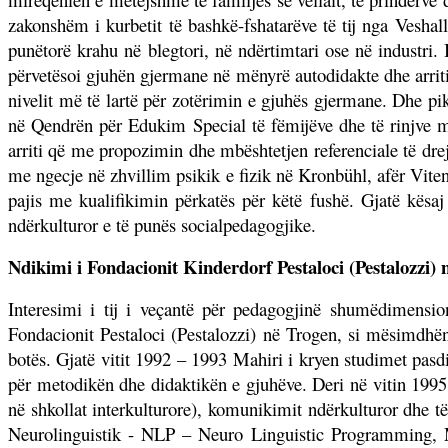
zakonshëm i kurbetit të bashkë-fshatarëve të tij nga Veshall
punëtorë krahu në blegtori, në ndërtimtari ose në industri.
përvetësoi gjuhën gjermane në mënyrë autodidakte dhe arriti 
nivelit më të lartë për zotërimin e gjuhës gjermane. Dhe pik
në Qendrën për Edukim Special të fëmijëve dhe të rinjve m
arriti që me propozimin dhe mbështetjen referenciale të dre
me ngecje në zhvillim psikik e fizik në Kronbühl, afër Vite
pajis me kualifikimin përkatës për këtë fushë. Gjatë kës
ndërkulturor e të punës socialpedagogjike.
Ndikimi i Fondacionit Kinderdorf Pestaloci (Pestalozzi) n
Interesimi i tij i veçantë për pedagogjinë shumëdimensi
Fondacionit Pestaloci (Pestalozzi) në Trogen, si mësimdh
botës. Gjatë vitit 1992 – 1993 Mahiri i kryen studimet pa
për metodikën dhe didaktikën e gjuhëve. Deri në vitin 1995 
në shkollat interkulturore), komunikimit ndërkulturor dhe të
Neurolinguistik - NLP – Neuro Linguistic Programming, M