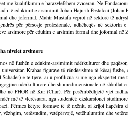
t me kualifikimin e barazvlefshëm zviceran. Në Fondacionin 
madh të edukimit e arsimimit Johan Hajnrih Pestaloci (Johan He
formal dhe joformal, Mahir Mustafa veproi në sektorë të nd
endrës për përsosje profesionale, udhëheqës në sektorin 
meve arsimore për edukim e arsimim formal dhe joformal në Zvic
tha nivelet arsimore
domos në fushën e edukim-arsimimit ndërkulturor dhe paqësor,
n universitar. Krahas figurave të rëndësishme të kësaj fush
Schader) e të tjerë, ai u profilizua si një nga ekspertët më
agogjinë ndërkulturore dhe shumëdimensionale në shkollat e l
e në PHGR në Kur (Chur). Për pesëmbëdhjetë vjet radhazi 
ndër më të vlerësuarat nga studentët: ekskursionet studimore
ci. Përmes këtyre formave të të nxënit, ai krijoi hapësira
iv, vëzhgim, vetëstudim, vetëpërvojë, vetëhulumtim dhe vetëre