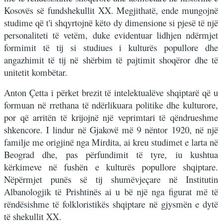
Kosovës së fundshekullit XX. Megjithatë, ende mungojnë
studime që t'i shqyrtojnë këto dy dimensione si pjesë të një
personaliteti të vetëm, duke evidentuar lidhjen ndërmjet
formimit të tij si studiues i kulturës popullore dhe
angazhimit të tij në shërbim të pajtimit shoqëror dhe të
unitetit kombëtar.
Anton Çetta i përket brezit të intelektualëve shqiptarë që u
formuan në rrethana të ndërlikuara politike dhe kulturore,
por që arritën të krijojnë një veprimtari të qëndrueshme
shkencore. I lindur në Gjakovë më 9 nëntor 1920, në një
familje me origjinë nga Mirdita, ai kreu studimet e larta në
Beograd dhe, pas përfundimit të tyre, iu kushtua
kërkimeve në fushën e kulturës popullore shqiptare.
Nëpërmjet punës së tij shumëvjeçare në Institutin
Albanologjik të Prishtinës ai u bë një nga figurat më të
rëndësishme të folkloristikës shqiptare në gjysmën e dytë
të shekullit XX.