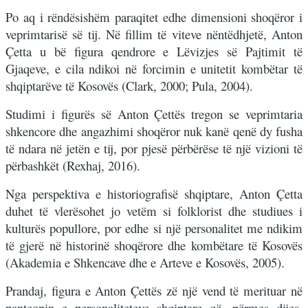
Po aq i rëndësishëm paraqitet edhe dimensioni shoqëror i
veprimtarisë së tij. Në fillim të viteve nëntëdhjetë, Anton
Çetta u bë figura qendrore e Lëvizjes së Pajtimit të
Gjaqeve, e cila ndikoi në forcimin e unitetit kombëtar të
shqiptarëve të Kosovës (Clark, 2000; Pula, 2004).
Studimi i figurës së Anton Çettës tregon se veprimtaria
shkencore dhe angazhimi shoqëror nuk kanë qenë dy fusha
të ndara në jetën e tij, por pjesë përbërëse të një vizioni të
përbashkët (Rexhaj, 2016).
Nga perspektiva e historiografisë shqiptare, Anton Çetta
duhet të vlerësohet jo vetëm si folklorist dhe studiues i
kulturës popullore, por edhe si një personalitet me ndikim
të gjerë në historinë shoqërore dhe kombëtare të Kosovës
(Akademia e Shkencave dhe e Arteve e Kosovës, 2005).
Prandaj, figura e Anton Çettës zë një vend të merituar në
panteonin e personaliteteve shqiptare që, përmes dijes,