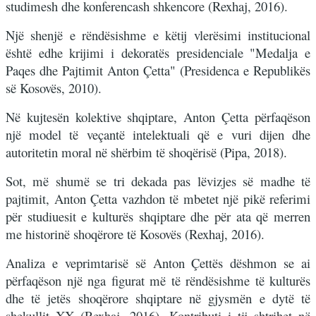
studimesh dhe konferencash shkencore (Rexhaj, 2016).
Një shenjë e rëndësishme e këtij vlerësimi institucional
është edhe krijimi i dekoratës presidenciale "Medalja e
Paqes dhe Pajtimit Anton Çetta" (Presidenca e Republikës
së Kosovës, 2010).
Në kujtesën kolektive shqiptare, Anton Çetta përfaqëson
një model të veçantë intelektuali që e vuri dijen dhe
autoritetin moral në shërbim të shoqërisë (Pipa, 2018).
Sot, më shumë se tri dekada pas lëvizjes së madhe të
pajtimit, Anton Çetta vazhdon të mbetet një pikë referimi
për studiuesit e kulturës shqiptare dhe për ata që merren
me historinë shoqërore të Kosovës (Rexhaj, 2016).
Analiza e veprimtarisë së Anton Çettës dëshmon se ai
përfaqëson një nga figurat më të rëndësishme të kulturës
dhe të jetës shoqërore shqiptare në gjysmën e dytë të
shekullit XX (Rexhaj, 2016). Kontributi i tij shtrihet në