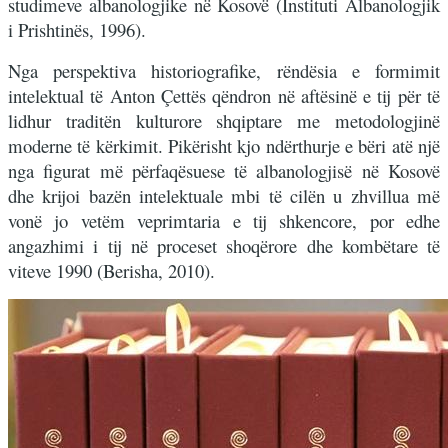
studimeve albanologjike në Kosovë (Instituti Albanologjik
i Prishtinës, 1996).
Nga perspektiva historiografike, rëndësia e formimit
intelektual të Anton Çettës qëndron në aftësinë e tij për të
lidhur traditën kulturore shqiptare me metodologjinë
moderne të kërkimit. Pikërisht kjo ndërthurje e bëri atë një
nga figurat më përfaqësuese të albanologjisë në Kosovë
dhe krijoi bazën intelektuale mbi të cilën u zhvillua më
vonë jo vetëm veprimtaria e tij shkencore, por edhe
angazhimi i tij në proceset shoqërore dhe kombëtare të
viteve 1990 (Berisha, 2010).