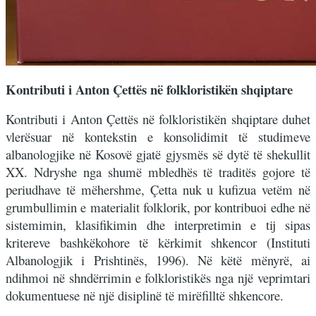
Kontributi i Anton Çettës në folkloristikën shqiptare
Kontributi i Anton Çettës në folkloristikën shqiptare duhet
vlerësuar në kontekstin e konsolidimit të studimeve
albanologjike në Kosovë gjatë gjysmës së dytë të shekullit
XX. Ndryshe nga shumë mbledhës të traditës gojore të
periudhave të mëhershme, Çetta nuk u kufizua vetëm në
grumbullimin e materialit folklorik, por kontribuoi edhe në
sistemimin, klasifikimin dhe interpretimin e tij sipas
kritereve bashkëkohore të kërkimit shkencor (Instituti
Albanologjik i Prishtinës, 1996). Në këtë mënyrë, ai
ndihmoi në shndërrimin e folkloristikës nga një veprimtari
dokumentuese në një disiplinë të mirëfilltë shkencore.