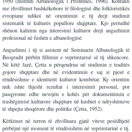
1950 (Instituti Albanologjik i Prishtinës, 1996). Kontakti
me zhvillimet bashkëkohore të filologjisë dhe folkloristikës
evropiane ndikoi në orientimin e tij drejt studimit
sistematik të kulturës popullore shqiptare. Kjo periudhë
shënon kalimin nga interesimi kulturor drejt angazhimit
profesional në fushën e albanologjisë.
Angazhimi i tij si asistent në Seminarin Albanologjik të
Beogradit përbën fillimin e veprimtarisë së tij shkencore.
Në këtë fazë, Çetta u përqendrua në studimin e traditës
gojore shqiptare dhe në evidentimin e saj si pjesë e
rëndësishme e identitetit kulturor kombëtar. Ky orientim
nuk ishte thjesht rezultat i interesimit personal, por
pasqyronte edhe nevojën e kohës për dokumentimin e
trashëgimisë kulturore shqiptare në kushtet e ndryshimeve
të shpejta shoqërore dhe politike (Çetta, 1952).
Kërkimet në terren të zhvilluara gjatë viteve pesëdhjetë
përbëjnë një moment të rëndësishëm në veprimtarinë e tij.