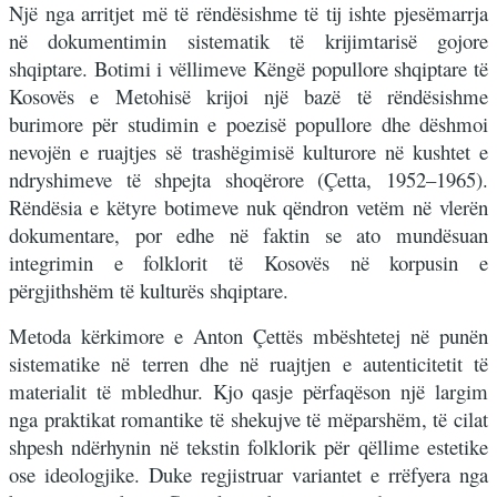
Një nga arritjet më të rëndësishme të tij ishte pjesëmarrja
në dokumentimin sistematik të krijimtarisë gojore
shqiptare. Botimi i vëllimeve Këngë popullore shqiptare të
Kosovës e Metohisë krijoi një bazë të rëndësishme
burimore për studimin e poezisë popullore dhe dëshmoi
nevojën e ruajtjes së trashëgimisë kulturore në kushtet e
ndryshimeve të shpejta shoqërore (Çetta, 1952–1965).
Rëndësia e këtyre botimeve nuk qëndron vetëm në vlerën
dokumentare, por edhe në faktin se ato mundësuan
integrimin e folklorit të Kosovës në korpusin e
përgjithshëm të kulturës shqiptare.
Metoda kërkimore e Anton Çettës mbështetej në punën
sistematike në terren dhe në ruajtjen e autenticitetit të
materialit të mbledhur. Kjo qasje përfaqëson një largim
nga praktikat romantike të shekujve të mëparshëm, të cilat
shpesh ndërhynin në tekstin folklorik për qëllime estetike
ose ideologjike. Duke regjistruar variantet e rrëfyera nga