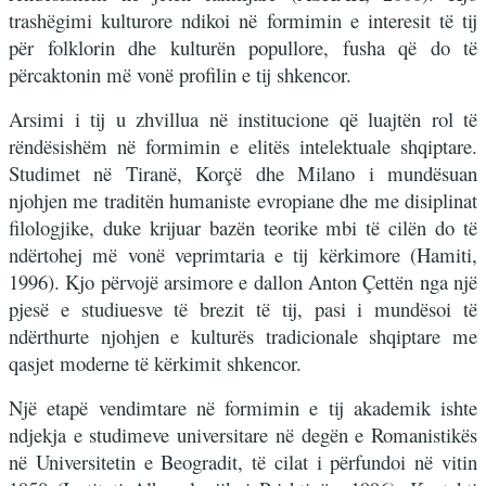
trashëgimi kulturore ndikoi në formimin e interesit të tij
për folklorin dhe kulturën popullore, fusha që do të
përcaktonin më vonë profilin e tij shkencor.
Arsimi i tij u zhvillua në institucione që luajtën rol të
rëndësishëm në formimin e elitës intelektuale shqiptare.
Studimet në Tiranë, Korçë dhe Milano i mundësuan
njohjen me traditën humaniste evropiane dhe me disiplinat
filologjike, duke krijuar bazën teorike mbi të cilën do të
ndërtohej më vonë veprimtaria e tij kërkimore (Hamiti,
1996). Kjo përvojë arsimore e dallon Anton Çettën nga një
pjesë e studiuesve të brezit të tij, pasi i mundësoi të
ndërthurte njohjen e kulturës tradicionale shqiptare me
qasjet moderne të kërkimit shkencor.
Një etapë vendimtare në formimin e tij akademik ishte
ndjekja e studimeve universitare në degën e Romanistikës
në Universitetin e Beogradit, të cilat i përfundoi në vitin