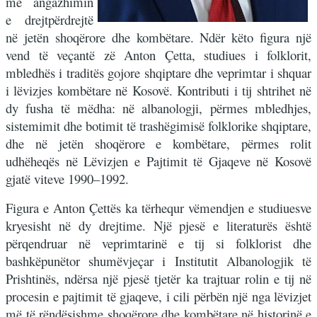
me angazhimin
e drejtpërdrejtë
në jetën shoqërore dhe kombëtare. Ndër këto figura një
vend të veçantë zë Anton Çetta, studiues i folklorit,
mbledhës i traditës gojore shqiptare dhe veprimtar i shquar
i lëvizjes kombëtare në Kosovë. Kontributi i tij shtrihet në
dy fusha të mëdha: në albanologji, përmes mbledhjes,
sistemimit dhe botimit të trashëgimisë folklorike shqiptare,
dhe në jetën shoqërore e kombëtare, përmes rolit
udhëheqës në Lëvizjen e Pajtimit të Gjaqeve në Kosovë
gjatë viteve 1990–1992.
Figura e Anton Çettës ka tërhequr vëmendjen e studiuesve
kryesisht në dy drejtime. Një pjesë e literaturës është
përqendruar në veprimtarinë e tij si folklorist dhe
bashkëpunëtor shumëvjeçar i Institutit Albanologjik të
Prishtinës, ndërsa një pjesë tjetër ka trajtuar rolin e tij në
procesin e pajtimit të gjaqeve, i cili përbën një nga lëvizjet
më të rëndësishme shoqërore dhe kombëtare në historinë e