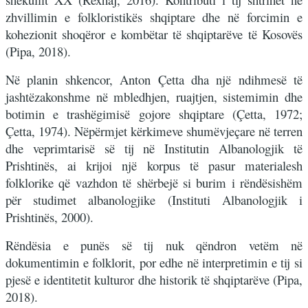
zhvillimin e folkloristikës shqiptare dhe në forcimin e
kohezionit shoqëror e kombëtar të shqiptarëve të Kosovës
(Pipa, 2018).
Në planin shkencor, Anton Çetta dha një ndihmesë të
jashtëzakonshme në mbledhjen, ruajtjen, sistemimin dhe
botimin e trashëgimisë gojore shqiptare (Çetta, 1972;
Çetta, 1974). Nëpërmjet kërkimeve shumëvjeçare në terren
dhe veprimtarisë së tij në Institutin Albanologjik të
Prishtinës, ai krijoi një korpus të pasur materialesh
folklorike që vazhdon të shërbejë si burim i rëndësishëm
për studimet albanologjike (Instituti Albanologjik i
Prishtinës, 2000).
Rëndësia e punës së tij nuk qëndron vetëm në
dokumentimin e folklorit, por edhe në interpretimin e tij si
pjesë e identitetit kulturor dhe historik të shqiptarëve (Pipa,
2018).