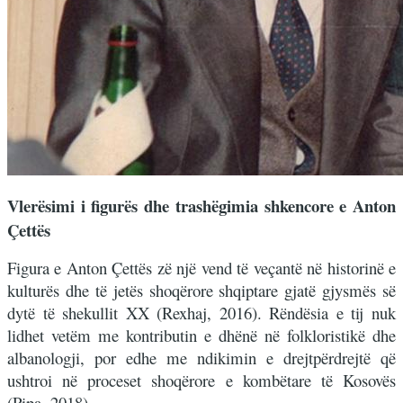
Vlerësimi i figurës dhe trashëgimia shkencore e Anton
Çettës
Figura e Anton Çettës zë një vend të veçantë në historinë e
kulturës dhe të jetës shoqërore shqiptare gjatë gjysmës së
dytë të shekullit XX (Rexhaj, 2016). Rëndësia e tij nuk
lidhet vetëm me kontributin e dhënë në folkloristikë dhe
albanologji, por edhe me ndikimin e drejtpërdrejtë që
ushtroi në proceset shoqërore e kombëtare të Kosovës
(Pipa, 2018).