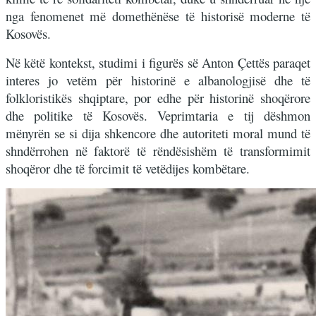
nga fenomenet më domethënëse të historisë moderne të
Kosovës.
Në këtë kontekst, studimi i figurës së Anton Çettës paraqet
interes jo vetëm për historinë e albanologjisë dhe të
folkloristikës shqiptare, por edhe për historinë shoqërore
dhe politike të Kosovës. Veprimtaria e tij dëshmon
mënyrën se si dija shkencore dhe autoriteti moral mund të
shndërrohen në faktorë të rëndësishëm të transformimit
shoqëror dhe të forcimit të vetëdijes kombëtare.