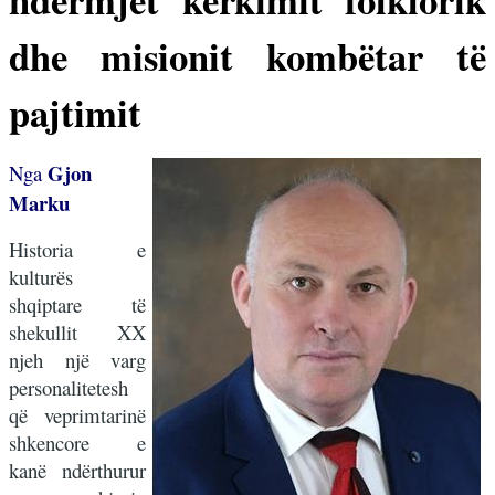
dhe misionit kombëtar të
pajtimit
Gjon
Nga
Marku
Historia e
kulturës
shqiptare të
shekullit XX
njeh një varg
personalitetesh
që veprimtarinë
shkencore e
kanë ndërthurur