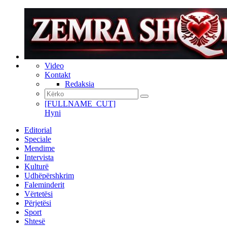
Video
Kontakt
Redaksia
[FULLNAME_CUT]
Hyni
Editorial
Speciale
Mendime
Intervista
Kulturë
Udhëpërshkrim
Faleminderit
Vërtetësi
Përjetësi
Sport
Shtesë