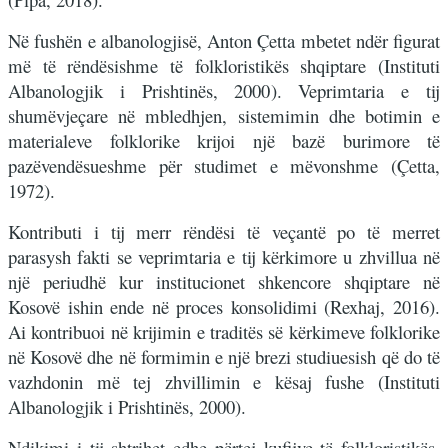
Në fushën e albanologjisë, Anton Çetta mbetet ndër figurat
më të rëndësishme të folkloristikës shqiptare (Instituti
Albanologjik i Prishtinës, 2000). Veprimtaria e tij
shumëvjeçare në mbledhjen, sistemimin dhe botimin e
materialeve folklorike krijoi një bazë burimore të
pazëvendësueshme për studimet e mëvonshme (Çetta,
1972).
Kontributi i tij merr rëndësi të veçantë po të merret
parasysh fakti se veprimtaria e tij kërkimore u zhvillua në
një periudhë kur institucionet shkencore shqiptare në
Kosovë ishin ende në proces konsolidimi (Rexhaj, 2016).
Ai kontribuoi në krijimin e traditës së kërkimeve folklorike
në Kosovë dhe në formimin e një brezi studiuesish që do të
vazhdonin më tej zhvillimin e kësaj fushe (Instituti
Albanologjik i Prishtinës, 2000).
Ndikimi i tij shtrihet edhe përtej kufijve të folkloristikës.