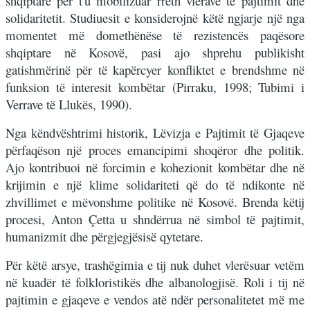
shqiptare për t'u mobilizuar rreth vlerave të pajtimit dhe
solidaritetit. Studiuesit e konsiderojnë këtë ngjarje një nga
momentet më domethënëse të rezistencës paqësore
shqiptare në Kosovë, pasi ajo shprehu publikisht
gatishmërinë për të kapërcyer konfliktet e brendshme në
funksion të interesit kombëtar (Pirraku, 1998; Tubimi i
Verrave të Llukës, 1990).
Nga këndvështrimi historik, Lëvizja e Pajtimit të Gjaqeve
përfaqëson një proces emancipimi shoqëror dhe politik.
Ajo kontribuoi në forcimin e kohezionit kombëtar dhe në
krijimin e një klime solidariteti që do të ndikonte në
zhvillimet e mëvonshme politike në Kosovë. Brenda këtij
procesi, Anton Çetta u shndërrua në simbol të pajtimit,
humanizmit dhe përgjegjësisë qytetare.
Për këtë arsye, trashëgimia e tij nuk duhet vlerësuar vetëm
në kuadër të folkloristikës dhe albanologjisë. Roli i tij në
pajtimin e gjaqeve e vendos atë ndër personalitetet më me