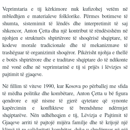
Veprimtaria e tij kërkimore nuk kufizohej vetëm në
mbledhjen e materialeve folklorike. Përmes botimeve të
shumta, sistemimit të lëndës dhe interpretimit të saj
shkencor, Anton Çetta dha një kontribut të rëndësishëm në
njohjen e strukturës shpirtërore të shoqërisë shqiptare, të
kodeve morale tradicionale dhe të mekanizmave të
trashëguar të organizimit shoqëror. Pikërisht njohja e thellë
e botës shpirtërore dhe e traditave shqiptare do të ndikonte
më vonë edhe në veprimtarinë e tij si prijës i lëvizjes së
pajtimit të gjaqeve.
Në fillim të viteve 1990, kur Kosova po përballej me sfida
të mëdha politike dhe kombëtare, Anton Çetta u bë figura
qendrore e një nisme të gjerë qytetare që synonte
kapërcimin e konflikteve të brendshme ndërmjet
shqiptarëve. Nën udhëheqjen e tij, Lëvizja e Pajtimit të
Gjaqeve arriti të pajtojë mijëra familje dhe të krijojë një
klimë të re solidariteti kombëtar, duke u shndërruar në një