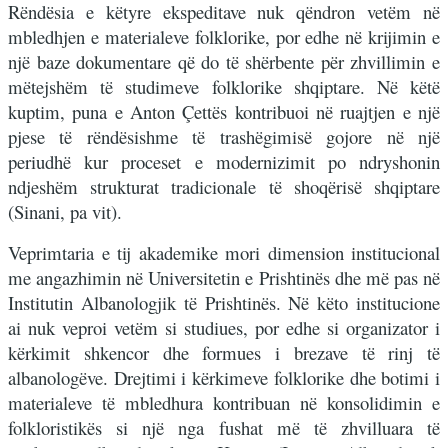
Rëndësia e këtyre ekspeditave nuk qëndron vetëm në
mbledhjen e materialeve folklorike, por edhe në krijimin e
një baze dokumentare që do të shërbente për zhvillimin e
mëtejshëm të studimeve folklorike shqiptare. Në këtë
kuptim, puna e Anton Çettës kontribuoi në ruajtjen e një
pjese të rëndësishme të trashëgimisë gojore në një
periudhë kur proceset e modernizimit po ndryshonin
ndjeshëm strukturat tradicionale të shoqërisë shqiptare
(Sinani, pa vit).
Veprimtaria e tij akademike mori dimension institucional
me angazhimin në Universitetin e Prishtinës dhe më pas në
Institutin Albanologjik të Prishtinës. Në këto institucione
ai nuk veproi vetëm si studiues, por edhe si organizator i
kërkimit shkencor dhe formues i brezave të rinj të
albanologëve. Drejtimi i kërkimeve folklorike dhe botimi i
materialeve të mbledhura kontribuan në konsolidimin e
folkloristikës si një nga fushat më të zhvilluara të