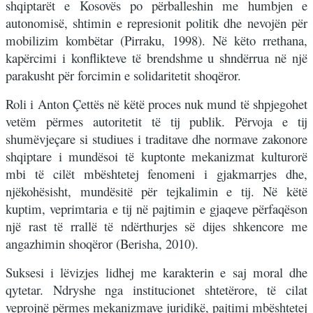
shqiptarët e Kosovës po përballeshin me humbjen e
autonomisë, shtimin e represionit politik dhe nevojën për
mobilizim kombëtar (Pirraku, 1998). Në këto rrethana,
kapërcimi i konflikteve të brendshme u shndërrua në një
parakusht për forcimin e solidaritetit shoqëror.
Roli i Anton Çettës në këtë proces nuk mund të shpjegohet
vetëm përmes autoritetit të tij publik. Përvoja e tij
shumëvjeçare si studiues i traditave dhe normave zakonore
shqiptare i mundësoi të kuptonte mekanizmat kulturorë
mbi të cilët mbështetej fenomeni i gjakmarrjes dhe,
njëkohësisht, mundësitë për tejkalimin e tij. Në këtë
kuptim, veprimtaria e tij në pajtimin e gjaqeve përfaqëson
një rast të rrallë të ndërthurjes së dijes shkencore me
angazhimin shoqëror (Berisha, 2010).
Suksesi i lëvizjes lidhej me karakterin e saj moral dhe
qytetar. Ndryshe nga institucionet shtetërore, të cilat
veprojnë përmes mekanizmave juridikë, pajtimi mbështetej