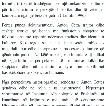
formë artistike të trashëguar, por një mekanizëm kulturor
për transmetimin e përvojës historike dhe të vetëdijes
kombëtare nga një brez në tjetrin (Hamiti, 1996).
Përtej punës dokumentuese, Anton Çetta trajtoi edhe
çështje teorike që lidhen me funksionin shoqëror të
folklorit dhe me raportin ndërmjet traditës dhe identitetit
kulturor. Kjo tregon se ai nuk ishte vetëm mbledhës
materiali, por edhe interpretues i proceseve kulturore që
qëndronin pas tij. Në këtë aspekt, veprimtaria e tij ndikoi
në zgjerimin e perspektivës së studimeve folklorike
shqiptare dhe në afrimin e tyre me zhvillimet
bashkëkohore të shkencave humane.
Nga perspektiva historiografike, rëndësia e Anton Çettës
qëndron edhe në rolin e tij institucional. Nëpërmjet
veprimtarisë në Institutin Albanologjik të Prishtinës, ai
kontribuoi në krijimin e një tradite të qëndrueshme
kërkimore dhe në formimin e brezave të rinj të studiuesve