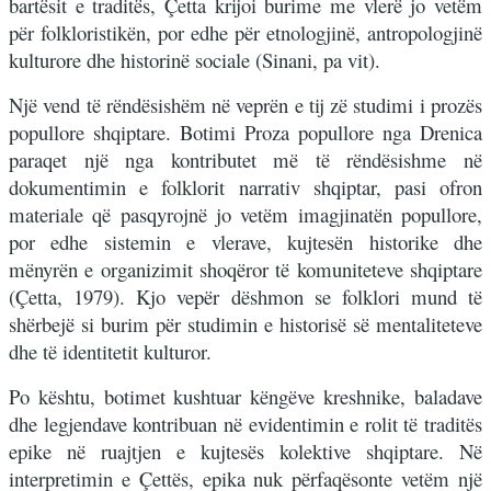
bartësit e traditës, Çetta krijoi burime me vlerë jo vetëm
për folkloristikën, por edhe për etnologjinë, antropologjinë
kulturore dhe historinë sociale (Sinani, pa vit).
Një vend të rëndësishëm në veprën e tij zë studimi i prozës
popullore shqiptare. Botimi Proza popullore nga Drenica
paraqet një nga kontributet më të rëndësishme në
dokumentimin e folklorit narrativ shqiptar, pasi ofron
materiale që pasqyrojnë jo vetëm imagjinatën popullore,
por edhe sistemin e vlerave, kujtesën historike dhe
mënyrën e organizimit shoqëror të komuniteteve shqiptare
(Çetta, 1979). Kjo vepër dëshmon se folklori mund të
shërbejë si burim për studimin e historisë së mentaliteteve
dhe të identitetit kulturor.
Po kështu, botimet kushtuar këngëve kreshnike, baladave
dhe legjendave kontribuan në evidentimin e rolit të traditës
epike në ruajtjen e kujtesës kolektive shqiptare. Në
interpretimin e Çettës, epika nuk përfaqësonte vetëm një