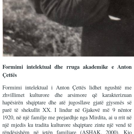
Formimi intelektual dhe rruga akademike e Anton
Çettës
Formimi intelektual i Anton Çettës lidhet ngushtë me
zhvillimet kulturore dhe arsimore që karakterizuan
hapësirën shqiptare dhe atë jugosllave gjatë gjysmës së
parë të shekullit XX. I lindur në Gjakovë më 9 nëntor
1920, në një familje me prejardhje nga Mirdita, ai u rrit në
një mjedis ku tradita kulturore shqiptare zinte një vend të
rëndësishëm në jetën familjare (ASHAK, 2000). Kjo