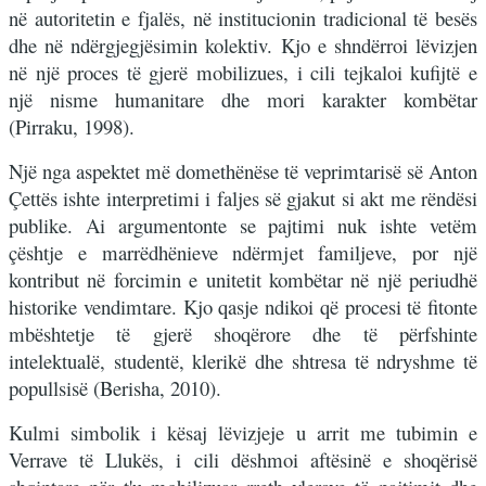
në autoritetin e fjalës, në institucionin tradicional të besës
dhe në ndërgjegjësimin kolektiv. Kjo e shndërroi lëvizjen
në një proces të gjerë mobilizues, i cili tejkaloi kufijtë e
një nisme humanitare dhe mori karakter kombëtar
(Pirraku, 1998).
Një nga aspektet më domethënëse të veprimtarisë së Anton
Çettës ishte interpretimi i faljes së gjakut si akt me rëndësi
publike. Ai argumentonte se pajtimi nuk ishte vetëm
çështje e marrëdhënieve ndërmjet familjeve, por një
kontribut në forcimin e unitetit kombëtar në një periudhë
historike vendimtare. Kjo qasje ndikoi që procesi të fitonte
mbështetje të gjerë shoqërore dhe të përfshinte
intelektualë, studentë, klerikë dhe shtresa të ndryshme të
popullsisë (Berisha, 2010).
Kulmi simbolik i kësaj lëvizjeje u arrit me tubimin e
Verrave të Llukës, i cili dëshmoi aftësinë e shoqërisë