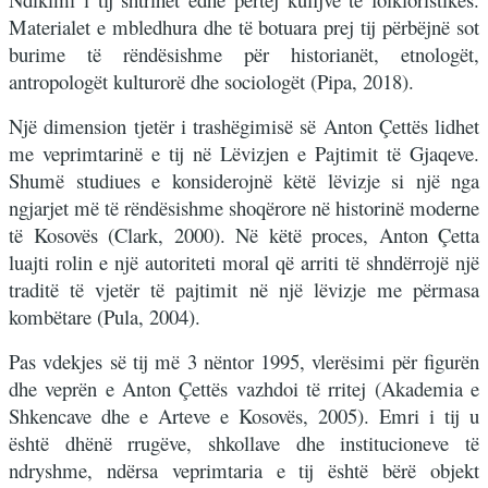
Materialet e mbledhura dhe të botuara prej tij përbëjnë sot
burime të rëndësishme për historianët, etnologët,
antropologët kulturorë dhe sociologët (Pipa, 2018).
Një dimension tjetër i trashëgimisë së Anton Çettës lidhet
me veprimtarinë e tij në Lëvizjen e Pajtimit të Gjaqeve.
Shumë studiues e konsiderojnë këtë lëvizje si një nga
ngjarjet më të rëndësishme shoqërore në historinë moderne
të Kosovës (Clark, 2000). Në këtë proces, Anton Çetta
luajti rolin e një autoriteti moral që arriti të shndërrojë një
traditë të vjetër të pajtimit në një lëvizje me përmasa
kombëtare (Pula, 2004).
Pas vdekjes së tij më 3 nëntor 1995, vlerësimi për figurën
dhe veprën e Anton Çettës vazhdoi të rritej (Akademia e
Shkencave dhe e Arteve e Kosovës, 2005). Emri i tij u
është dhënë rrugëve, shkollave dhe institucioneve të
ndryshme, ndërsa veprimtaria e tij është bërë objekt