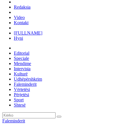
Redaksia
Video
Kontakt
[FULLNAME]
Hyni
Editorial
Speciale
Mendime
Intervista
Kulturë
Udhëpërshkrim
Faleminderit
Vërtetësi
Përjetësi
Sport
Shtesë
Faleminderit