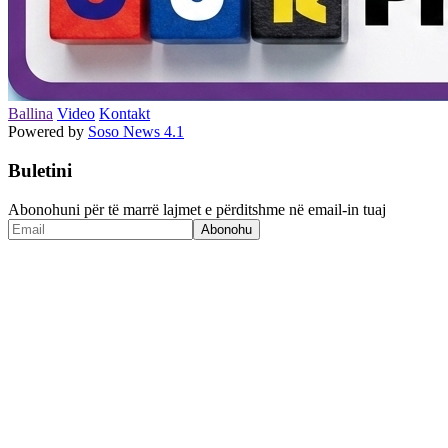
Ballina
Video
Kontakt
Powered by
Soso News 4.1
Buletini
Abonohuni për të marrë lajmet e përditshme në email-in tuaj
Abonohu