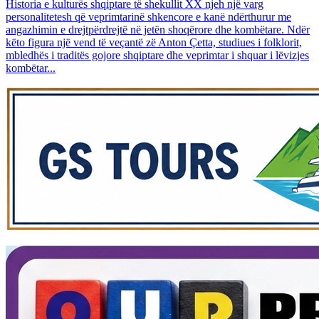
Historia e kulturës shqiptare të shekullit XX njeh një varg
personalitetesh që veprimtarinë shkencore e kanë ndërthurur me
angazhimin e drejtpërdrejtë në jetën shoqërore dhe kombëtare. Ndër
këto figura një vend të veçantë zë Anton Çetta, studiues i folklorit,
mbledhës i traditës gojore shqiptare dhe veprimtar i shquar i lëvizjes
kombëtar...