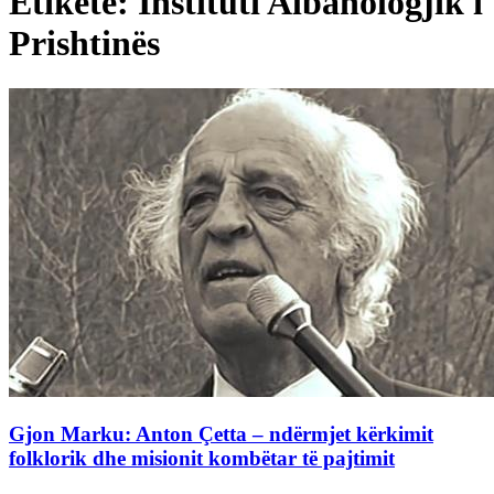
Etiketë: Instituti Albanologjik i
Prishtinës
Gjon Marku: Anton Çetta – ndërmjet kërkimit
folklorik dhe misionit kombëtar të pajtimit