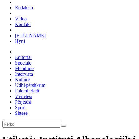
Redaksia
Video
Kontakt
[FULLNAME]
Hyni
Editorial
Speciale
Mendime
Intervista
Kulturë
Udhëpërshkrim
Faleminderit
Vërtetësi
Përjetësi
Sport
Shtesë