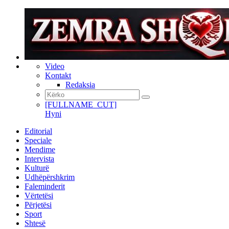
Video
Kontakt
Redaksia
[FULLNAME_CUT]
Hyni
Editorial
Speciale
Mendime
Intervista
Kulturë
Udhëpërshkrim
Faleminderit
Vërtetësi
Përjetësi
Sport
Shtesë