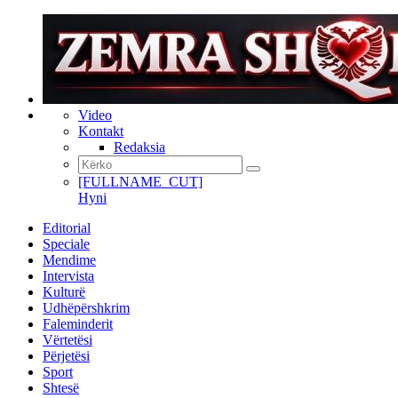
Video
Kontakt
Redaksia
[FULLNAME_CUT]
Hyni
Editorial
Speciale
Mendime
Intervista
Kulturë
Udhëpërshkrim
Faleminderit
Vërtetësi
Përjetësi
Sport
Shtesë