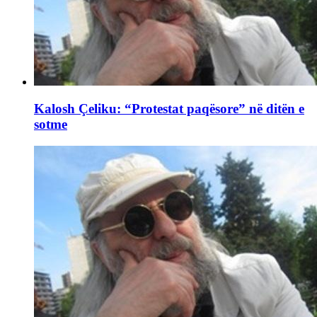
Kalosh Çeliku: “Protestat paqësore” në ditën e
sotme