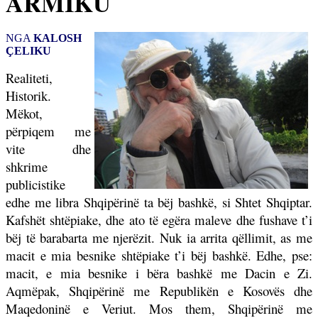
ARMIKU
NGA
KALOSH
ÇELIKU
Realiteti,
Historik.
Mëkot,
përpiqem me
vite dhe
shkrime
publicistike
edhe me libra Shqipërinë ta bëj bashkë, si Shtet Shqiptar.
Kafshët shtëpiake, dhe ato të egëra maleve dhe fushave t’i
bëj të barabarta me njerëzit. Nuk ia arrita qëllimit, as me
macit e mia besnike shtëpiake t’i bëj bashkë. Edhe, pse:
macit, e mia besnike i bëra bashkë me Dacin e Zi.
Aqmëpak, Shqipërinë me Republikën e Kosovës dhe
Maqedoninë e Veriut. Mos them, Shqipërinë me