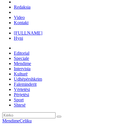
Redaksia
Video
Kontakt
[FULLNAME]
Hyni
Editorial
Speciale
Mendime
Intervista
Kulturë
Udhëpërshkrim
Faleminderit
Vërtetësi
Përjetësi
Sport
Shtesë
Mendime
Çeliku