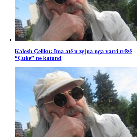
Kalosh Çeliku: Ima atë u zgjua nga varri rrëzë
“Çuke” në katund