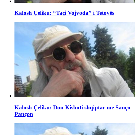
Kalosh Çeliku: “Taçi Vojvoda” i Tetovës
Kalosh Çeliku: Don Kishoti shqiptar me Sanço
Pançon