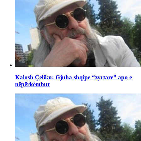
Kalosh Çeliku: Gjuha shqipe “zyrtare” apo e
nëpërkëmbur