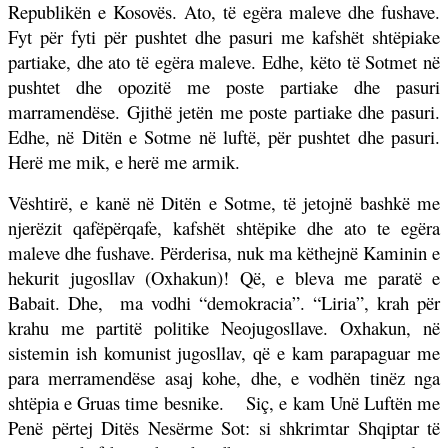
Republikën e Kosovës. Ato, të egëra maleve dhe fushave.
Fyt për fyti për pushtet dhe pasuri me kafshët shtëpiake
partiake, dhe ato të egëra maleve. Edhe, këto të Sotmet në
pushtet dhe opozitë me poste partiake dhe pasuri
marramendëse. Gjithë jetën me poste partiake dhe pasuri.
Edhe, në Ditën e Sotme në luftë, për pushtet dhe pasuri.
Herë me mik, e herë me armik.
Vështirë, e kanë në Ditën e Sotme, të jetojnë bashkë me
njerëzit qafëpërqafe, kafshët shtëpike dhe ato te egëra
maleve dhe fushave. Përderisa, nuk ma këthejnë Kaminin e
hekurit jugosllav (Oxhakun)! Që, e bleva me paratë e
Babait. Dhe,
ma vodhi “demokracia”. “Liria”, krah për
krahu me partitë politike Neojugosllave. Oxhakun, në
sistemin ish komunist jugosllav, që e kam parapaguar me
para merramendëse asaj kohe, dhe, e vodhën tinëz nga
shtëpia e Gruas time besnike.
Siç, e kam Unë Luftën me
Penë përtej Ditës Nesërme Sot: si shkrimtar Shqiptar të