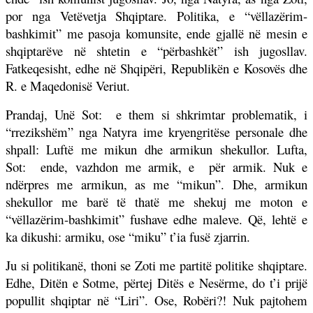
por nga Vetëvetja Shqiptare. Politika, e “vëllazërim-
bashkimit” me pasoja komunsite, ende gjallë në mesin e
shqiptarëve në shtetin e “përbashkët” ish jugosllav.
Fatkeqesisht, edhe në Shqipëri, Republikën e Kosovës dhe
R. e Maqedonisë Veriut.
Prandaj, Unë Sot:
e them si shkrimtar problematik, i
“rrezikshëm” nga Natyra ime kryengritëse personale dhe
shpall: Luftë me mikun dhe armikun shekullor. Lufta,
Sot:
ende, vazhdon me armik, e
për armik. Nuk e
ndërpres me armikun, as me “mikun”. Dhe, armikun
shekullor me barë të thatë me shekuj me moton e
“vëllazërim-bashkimit” fushave edhe maleve. Që, lehtë e
ka dikushi: armiku, ose “miku” t’ia fusë zjarrin.
Ju si politikanë, thoni se Zoti me partitë politike shqiptare.
Edhe, Ditën e Sotme, përtej Ditës e Nesërme, do t’i prijë
popullit shqiptar në “Liri”. Ose, Robëri?! Nuk pajtohem