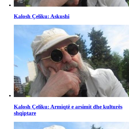
Kalosh Çeliku: Askushi
Kalosh Çeliku: Armiqtë e arsimit dhe kulturës
shqiptare