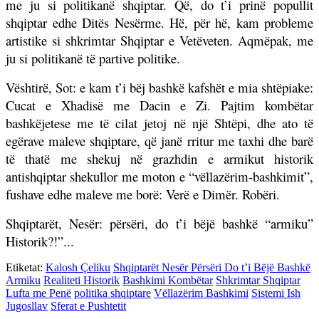
me ju si politikanë shqiptar. Që, do t’i prinë popullit
shqiptar edhe Ditës Nesërme. Hë, për hë, kam probleme
artistike si shkrimtar Shqiptar e Vetëveten. Aqmëpak, me
ju si politikanë të partive politike.
Vështirë, Sot: e kam t’i bëj bashkë kafshët e mia shtëpiake:
Cucat e Xhadisë me Dacin e Zi. Pajtim kombëtar
bashkëjetese me të cilat jetoj në një Shtëpi, dhe ato të
egërave maleve shqiptare, që janë rritur me taxhi dhe barë
të thatë me shekuj në grazhdin e armikut historik
antishqiptar shekullor me moton e “vëllazërim-bashkimit”,
fushave edhe maleve me borë: Verë e Dimër. Robëri.
Shqiptarët, Nesër: përsëri, do t’i bëjë bashkë “armiku”
Historik?!”...
Etiketat:
Kalosh Çeliku
Shqiptarët Nesër Përsëri Do t’i Bëjë Bashkë
Armiku
Realiteti Historik
Bashkimi Kombëtar
Shkrimtar Shqiptar
Lufta me Penë
politika shqiptare
Vëllazërim Bashkimi
Sistemi Ish
Jugosllav
Sferat e Pushtetit