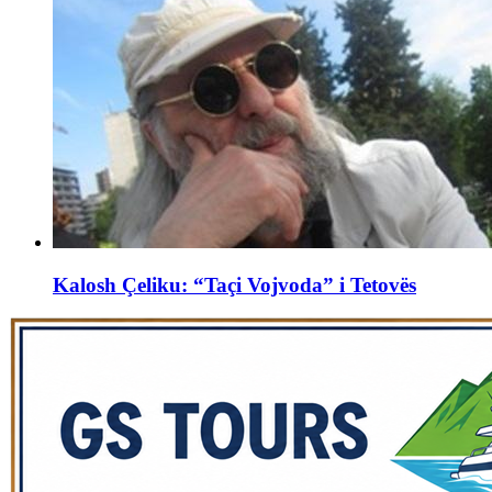
Kalosh Çeliku: “Taçi Vojvoda” i Tetovës