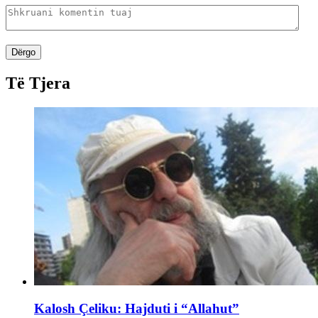
Dërgo
Të Tjera
Kalosh Çeliku: Hajduti i “Allahut”