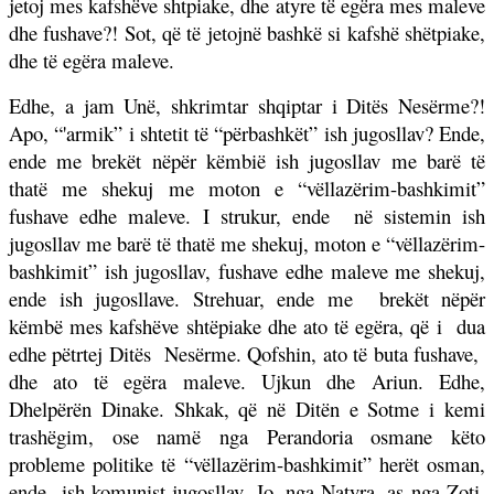
jetoj mes kafshëve shtpiake, dhe atyre të egëra mes maleve
dhe fushave?! Sot, që të jetojnë bashkë si kafshë shëtpiake,
dhe të egëra maleve.
Edhe, a jam Unë, shkrimtar shqiptar i Ditës Nesërme?!
Apo, “'armik” i shtetit të “përbashkët” ish jugosllav? Ende,
ende me brekët nëpër këmbië ish jugosllav me barë të
thatë me shekuj me moton e “vëllazërim-bashkimit”
fushave edhe maleve. I strukur, ende
në sistemin ish
jugosllav me barë të thatë me shekuj, moton e “vëllazërim-
bashkimit” ish jugosllav, fushave edhe maleve me shekuj,
ende ish jugosllave. Strehuar, ende me
brekët nëpër
këmbë mes kafshëve shtëpiake dhe ato të egëra, që i
dua
edhe pëtrtej Ditës
Nesërme. Qofshin, ato të buta fushave,
dhe ato të egëra maleve. Ujkun dhe Ariun. Edhe,
Dhelpërën Dinake. Shkak, që në Ditën e Sotme i kemi
trashëgim, ose namë nga Perandoria osmane këto
probleme politike të “vëllazërim-bashkimit” herët osman,
ende
ish komunist jugosllav. Jo, nga Natyra, as nga Zoti,