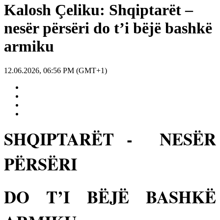
Kalosh Çeliku: Shqiptarët –
nesër përsëri do t’i bëjë bashkë
armiku
12.06.2026, 06:56 PM (GMT+1)
SHQIPTARËT -
NESËR
PËRSËRI
DO T’I BËJË BASHKË