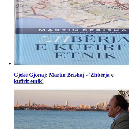
Gjekë Gjonaj: Martin Brishaj - 'Zhbërja e
kufirit etnik'