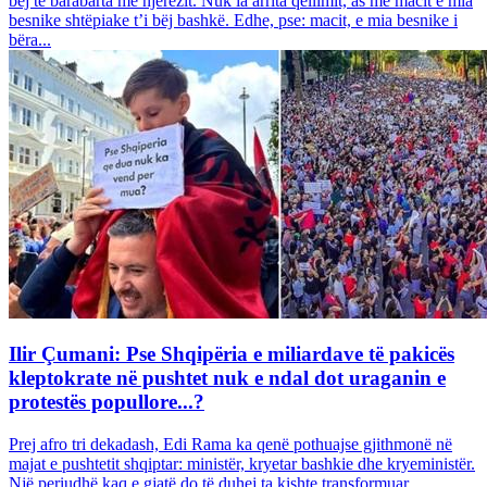
bëj të barabarta me njerëzit. Nuk ia arrita qëllimit, as me macit e mia
besnike shtëpiake t’i bëj bashkë. Edhe, pse: macit, e mia besnike i
bëra...
Ilir Çumani: Pse Shqipëria e miliardave të pakicës
kleptokrate në pushtet nuk e ndal dot uraganin e
protestës popullore...?
Prej afro tri dekadash, Edi Rama ka qenë pothuajse gjithmonë në
majat e pushtetit shqiptar: ministër, kryetar bashkie dhe kryeministër.
Një periudhë kaq e gjatë do të duhej ta kishte transformuar