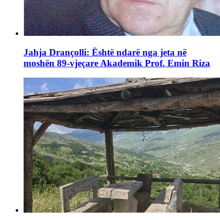
Jahja Drançolli: Është ndarë nga jeta në
moshën 89-vjeçare Akademik Prof. Emin Riza