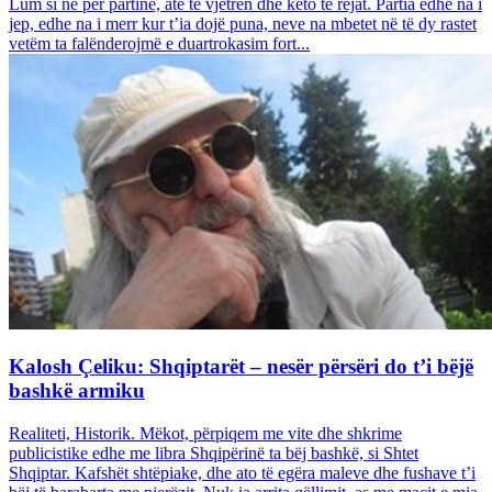
Lum si ne për partinë, atë të vjetrën dhe këto të rejat. Partia edhe na i
jep, edhe na i merr kur t’ia dojë puna, neve na mbetet në të dy rastet
vetëm ta falënderojmë e duartrokasim fort...
Kalosh Çeliku: Shqiptarët – nesër përsëri do t’i bëjë
bashkë armiku
Realiteti, Historik. Mëkot, përpiqem me vite dhe shkrime
publicistike edhe me libra Shqipërinë ta bëj bashkë, si Shtet
Shqiptar. Kafshët shtëpiake, dhe ato të egëra maleve dhe fushave t’i