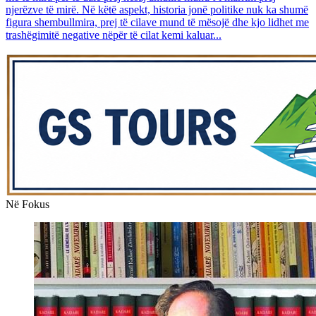
njerëzve të mirë. Në këtë aspekt, historia jonë politike nuk ka shumë
figura shembullmira, prej të cilave mund të mësojë dhe kjo lidhet me
trashëgimitë negative nëpër të cilat kemi kaluar...
Në Fokus