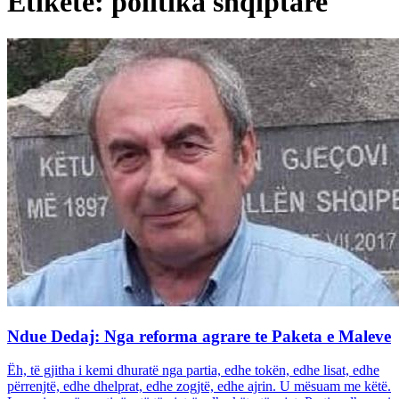
Etiketë: politika shqiptare
Ndue Dedaj: Nga reforma agrare te Paketa e Maleve
Ëh, të gjitha i kemi dhuratë nga partia, edhe tokën, edhe lisat, edhe
përrenjtë, edhe dhelprat, edhe zogjtë, edhe ajrin. U mësuam me këtë.