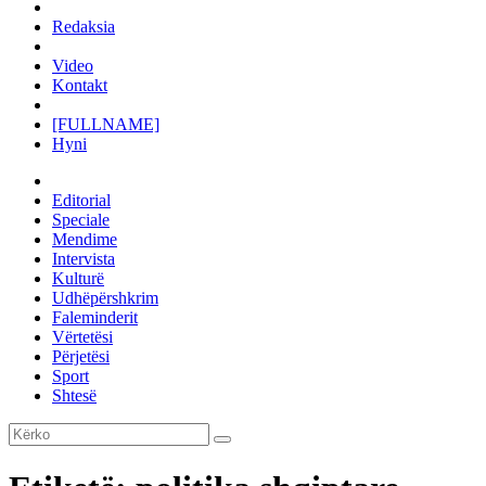
Redaksia
Video
Kontakt
[FULLNAME]
Hyni
Editorial
Speciale
Mendime
Intervista
Kulturë
Udhëpërshkrim
Faleminderit
Vërtetësi
Përjetësi
Sport
Shtesë