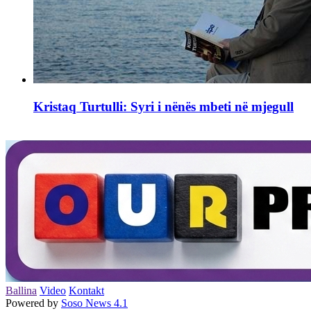
Kristaq Turtulli: Syri i nënës mbeti në mjegull
Ballina
Video
Kontakt
Powered by
Soso News 4.1