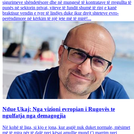
sigurimeve shëndetësore dhe në mungesë të kontratave të rregullta të
punës në sektorin privat, viteve të fundit shumë të rinj e kanë
braktisur vendin e tyre të lindjes duke ikur drejt shteteve evro-
perëndimore në kërkim të një jete më të mirë!...
Ndue Ukaj: Nga vizioni evropian i Rugovës te
ngulfatja nga demagogjia
Në kohë të liga, si kjo e jona, kur asgjë nuk duket normale, mësimet
më të mira për të dalë prej kësaj amullie mund t’i marrim prej