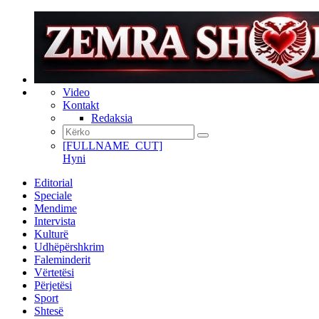
Video
Kontakt
Redaksia
[FULLNAME_CUT]
Hyni
Editorial
Speciale
Mendime
Intervista
Kulturë
Udhëpërshkrim
Faleminderit
Vërtetësi
Përjetësi
Sport
Shtesë