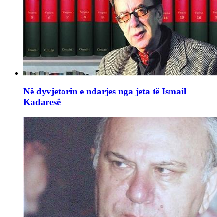
Në dyvjetorin e ndarjes nga jeta të Ismail
Kadaresë