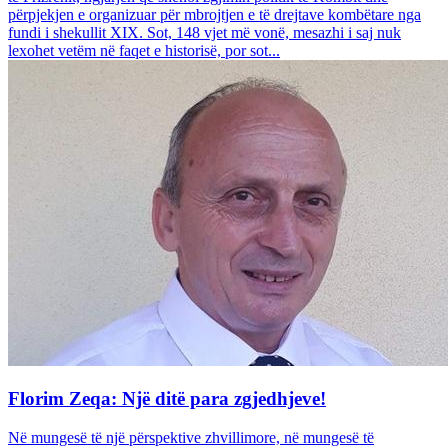
përpjekjen e organizuar për mbrojtjen e të drejtave kombëtare nga
fundi i shekullit XIX. Sot, 148 vjet më vonë, mesazhi i saj nuk
lexohet vetëm në faqet e historisë, por sot...
Florim Zeqa: Një ditë para zgjedhjeve!
Në mungesë të një përspektive zhvillimore, në mungesë të