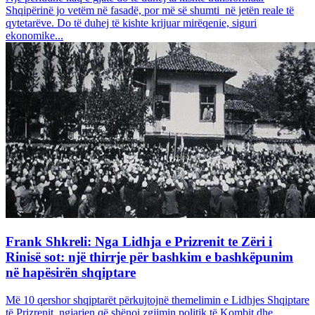
Shqipërinë jo vetëm në fasadë, por më së shumti në jetën reale të
qytetarëve. Do të duhej të kishte krijuar mirëqenie, siguri
ekonomike...
Frank Shkreli: Nga Lidhja e Prizrenit te Zëri i
Rinisë sot: një thirrje për bashkim e bashkëpunim
në hapësirën shqiptare
Më 10 qershor shqiptarët përkujtojnë themelimin e Lidhjes Shqiptare
të Prizrenit, ngjarjen që shënoi zgjimin politik të Kombit dhe