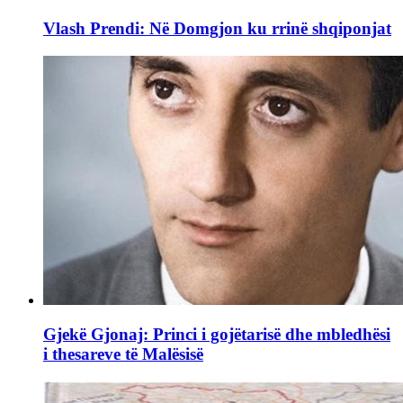
Vlash Prendi: Në Domgjon ku rrinë shqiponjat
Gjekë Gjonaj: Princi i gojëtarisë dhe mbledhësi
i thesareve të Malësisë