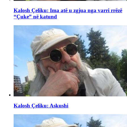
Kalosh Çeliku: Ima atë u zgjua nga varri rrëzë
“Çuke” në katund
Kalosh Çeliku: Askushi