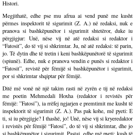
Histori.
Megjithatë, edhe pse mu afrua ai vend punë me kusht
përmes inspektorit të sigurimit (Z. A.) në redaksi, nuk e
pranova si bashkëpunëtor i sigurimit shtetëror, duke iu
përgjigjur: Unë, nëse vij në atë redaksi si redaktor i
“Fatosit”, do të vij si shkrimtar. Ju, në atë redaksi: të parin,
jo. Të dytin dhe të tretin i keni bashkëpunëtorë të sigurimit
(spiunë). Edhe, nuk e pranova vendin e punës si redaktor i
“Fatosit”, revistë për fëmijë si bashkëpunëtor i sigurimit,
por si shkrimtar shqiptar për fëmijë.
Ditë më vonë në një takim rasti në zyrën e tij në redaksi
me poetin Mehmedali Hoxha (redaktor i revistës për
fëmijë: ”Fatosi”), ia rrëfej ngjarjen e premtimit me kusht të
inspektorit të sigurimit (Z. A.). Pas pak kohe, më pyeti: E
ti, si iu përgjigje? I thashë, jo! Unë, nëse vij si kryeredaktor
i revistës për fëmijë “Fatosi”, do të vij si shkrimtar, dhe jo
si bashkëpunëtor i sigurimit. Pastaj, edhe më pyeti: kush të