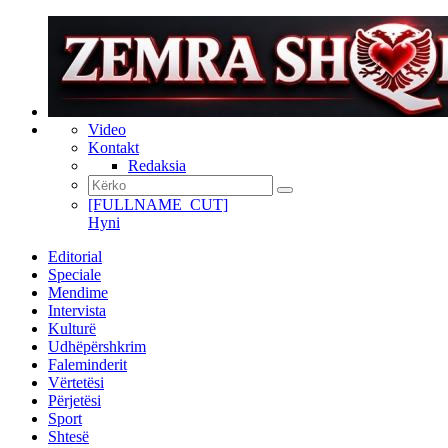
Video
Kontakt
Redaksia
[FULLNAME_CUT]
Hyni
Editorial
Speciale
Mendime
Intervista
Kulturë
Udhëpërshkrim
Faleminderit
Vërtetësi
Përjetësi
Sport
Shtesë