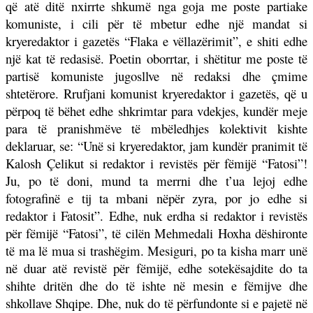
që atë ditë nxirrte shkumë nga goja me poste partiake
komuniste, i cili për të mbetur edhe një mandat si
kryeredaktor i gazetës “Flaka e vëllazërimit”, e shiti edhe
një kat të redasisë. Poetin oborrtar, i shëtitur me poste të
partisë komuniste jugosllve në redaksi dhe çmime
shtetërore. Rrufjani komunist kryeredaktor i gazetës, që u
përpoq të bëhet edhe shkrimtar para vdekjes, kundër meje
para të pranishmëve të mbëledhjes kolektivit kishte
deklaruar, se: “Unë si kryeredaktor, jam kundër pranimit të
Kalosh
Ç
elikut si redaktor i revistës për fëmijë “Fatosi”!
Ju, po të doni, mund ta merrni dhe t’ua lejoj edhe
fotografinë e tij ta mbani nëpër zyra, por jo edhe si
redaktor i Fatosit”. Edhe, nuk erdha si redaktor i revistës
për fëmijë “Fatosi”, të cilën Mehmedali Hoxha dëshironte
të ma lë mua si trashëgim. Mesiguri, po ta kisha marr unë
në duar atë revistë për fëmijë, edhe sotekësajdite do ta
shihte dritën dhe do të ishte në mesin e fëmijve dhe
shkollave Shqipe. Dhe, nuk do të përfundonte si e pajetë në