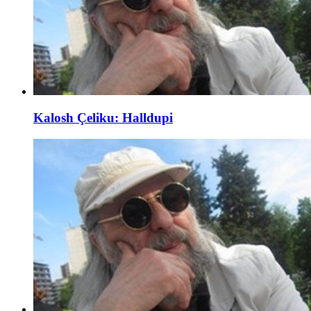
Kalosh Çeliku: Halldupi