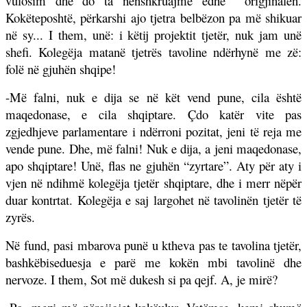
vulosim dhe do ta nënshkruajmë edhe
origjinalen.
Kokëteposhtë, përkarshi ajo tjetra belbëzon pa më shikuar
në sy... I them, unë: i këtij projektit tjetër, nuk jam unë
shefi. Kolegëja matanë tjetrës tavoline ndërhynë me zë:
folë në gjuhën shqipe!
-Më falni, nuk e dija se në kët vend pune, cila është
maqedonase, e cila shqiptare.
Ç
do katër vite pas
zgjedhjeve parlamentare i ndërroni pozitat, jeni të reja me
vende pune. Dhe, më falni! Nuk e dija, a jeni maqedonase,
apo shqiptare! Unë, flas ne gjuhën “zyrtare”. Aty për aty i
vjen në ndihmë kolegëja tjetër shqiptare, dhe i merr nëpër
duar kontrtat. Kolegëja e saj largohet në tavolinën tjetër të
zyrës.
Në fund, pasi mbarova punë u ktheva pas te tavolina tjetër,
bashkëbiseduesja e parë me kokën mbi tavolinë dhe
nervoze. I them, Sot më dukesh si pa qejf. A, je mirë?