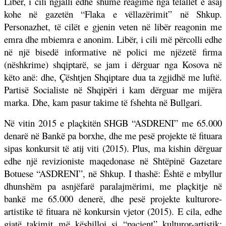
Libër, i cili ngjalli edhe shumë reagime nga telallët e asaj
kohe në gazetën “Flaka e vëllazërimit” në Shkup.
Personazhet, të cilët e gjenin veten në libër reagonin me
emra dhe mbiemra e anonim. Libër, i cili më përcolli edhe
në një bisedë informative në polici me njëzetë firma
(nëshkrime) shqiptarë, se jam i dërguar nga Kosova në
këto anë: dhe,
Ç
ështjen Shqiptare dua ta zgjidhë me luftë.
Partisë Socialiste në Shqipëri i kam dërguar me mijëra
marka. Dhe, kam pasur takime të fshehta në Bullgari.
Në vitin 2015 e plaçkitën SHGB “ASDRENI” me 65.000
denarë në Bankë pa borxhe, dhe me pesë projekte të fituara
sipas konkursit të atij viti (2015). Plus, ma kishin dërguar
edhe një revizioniste maqedonase në Shtëpinë Gazetare
Botuese “ASDRENI”, në Shkup. I thashë:
Ë
sht
ë
e mbyllur
dhunshëm pa asnjëfarë paralajmërimi, me plaçkitje në
bankë me 65.000 denerë, dhe pesë projekte kulturore-
artistike të fituara në konkursin vjetor (2015). E cila, edhe
gjatë takimit më këshilloi si “pacient” kulturor-artistik: