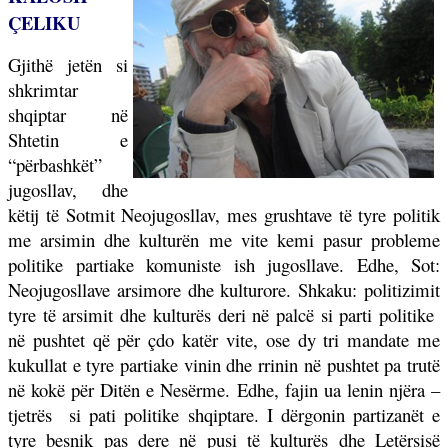
ÇELIKU
Gjithë jetën si
shkrimtar
shqiptar në
Shtetin e
“përbashkët”
jugosllav, dhe
këtij të Sotmit Neojugosllav, mes grushtave të tyre politik
me arsimin dhe kulturën me vite kemi pasur probleme
politike partiake komuniste ish jugosllave. Edhe, Sot:
Neojugosllave arsimore dhe kulturore. Shkaku: politizimit
tyre të arsimit dhe kulturës deri në palcë si parti politike
në pushtet që për
ç
do katër vite, ose dy tri mandate me
kukullat e tyre partiake vinin dhe rrinin në pushtet pa trutë
në kokë për Ditën e Nesërme. Edhe, fajin ua lenin njëra –
tjetrës
si pati politike shqiptare. I dërgonin partizanët e
tyre besnik pas dere në pusi të kulturës dhe Letërsisë