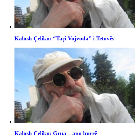
Kalosh Çeliku: “Taçi Vojvoda” i Tetovës
Kalosh Çeliku: Grua – apo burrë