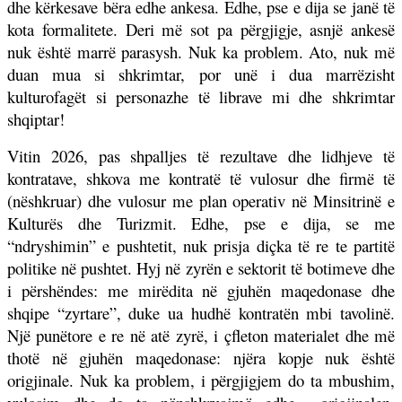
dhe kërkesave bëra edhe ankesa. Edhe, pse e dija se janë të
kota formalitete. Deri më sot pa përgjigje, asnjë ankesë
nuk është marrë parasysh. Nuk ka problem. Ato, nuk më
duan mua si shkrimtar, por unë i dua marrëzisht
kulturofagët si personazhe të librave mi dhe shkrimtar
shqiptar!
Vitin 2026, pas shpalljes të rezultave dhe lidhjeve të
kontratave, shkova me kontratë të vulosur dhe firmë të
(nëshkruar) dhe vulosur me plan operativ në Minsitrinë e
Kulturës dhe Turizmit. Edhe, pse e dija, se me
“ndryshimin” e pushtetit, nuk prisja diçka të re te partitë
politike në pushtet. Hyj në zyrën e sektorit të botimeve dhe
i përshëndes: me mirëdita në gjuhën maqedonase dhe
shqipe “zyrtare”, duke ua hudhë kontratën mbi tavolinë.
Një punëtore e re në atë zyrë, i
ç
fleton materialet dhe më
thotë në gjuhën maqedonase: njëra kopje nuk është
origjinale. Nuk ka problem, i përgjigjem do ta mbushim,