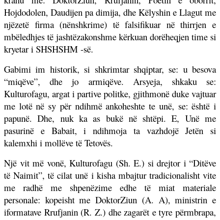
Hojdodolen, Daudijen pa dimija, dhe Këlyshin e Llagut me
njëzetë firma (nënshkrime) të falsifikuar në thirrjen e
mbëledhjes të jashtëzakonshme kërkuan dorëheqjen time si
kryetar i SHSHSHM -së.
Gabimi im historik, si shkrimtar shqiptar, se: u besova
“miqëve”, dhe jo armiqëve. Arsyeja, shkaku se:
Kulturofagu, argat i partive politke, gjithmonë duke vajtuar
me lotë në sy për ndihmë ankoheshte te unë, se: është i
papunë. Dhe, nuk ka as bukë në shtëpi. E, Unë me
pasurinë e Babait, i ndihmoja ta vazhdojë Jetën si
kalemxhi i mollëve të Tetovës.
Një vit më vonë, Kulturofagu (Sh. E.) si drejtor i “Ditëve
të Naimit”, të cilat unë i kisha mbajtur tradicionalisht vite
me radhë me shpenëzime edhe të miat materiale
personale: kopeisht me DoktorZiun (A. A), ministrin e
iformatave Rrufjanin (R. Z.) dhe zagarët e tyre përmbrapa,