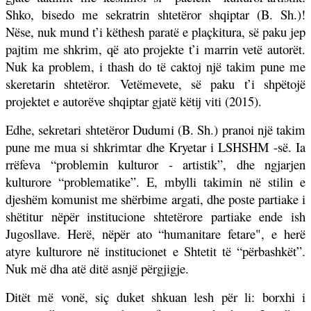
Shko, bisedo me sekratrin shtetëror shqiptar (B. Sh.)!
Nëse, nuk mund t’i këthesh paratë e plaçkitura, së paku jep
pajtim me shkrim, që ato projekte t’i marrin vetë autorët.
Nuk ka problem, i thash do të caktoj një takim pune me
skeretarin shtetëror. Vetëmevete, së paku t’i shpëtojë
projektet e autorëve shqiptar gjatë këtij viti (2015).
Edhe, sekretari shtetëror Dudumi (B. Sh.) pranoi një takim
pune me mua si shkrimtar dhe Kryetar i LSHSHM -së. Ia
rrëfeva “problemin kulturor - artistik”, dhe ngjarjen
kulturore “problematike”. E, mbylli takimin në stilin e
djeshëm komunist me shërbime argati, dhe poste partiake i
shëtitur nëpër institucione shtetërore partiake ende ish
Jugosllave. Herë, nëpër ato “humanitare fetare", e herë
atyre kulturore në institucionet e Shtetit të “përbashkët”.
Nuk më dha atë ditë asnjë përgjigje.
Ditët më vonë, siç duket shkuan lesh për li: borxhi i