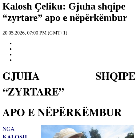
Kalosh Çeliku: Gjuha shqipe
“zyrtare” apo e nëpërkëmbur
20.05.2026, 07:00 PM (GMT+1)
GJUHA SHQIPE
“ZYRTARE”
APO E NËPËRKËMBUR
NGA
KALOSH