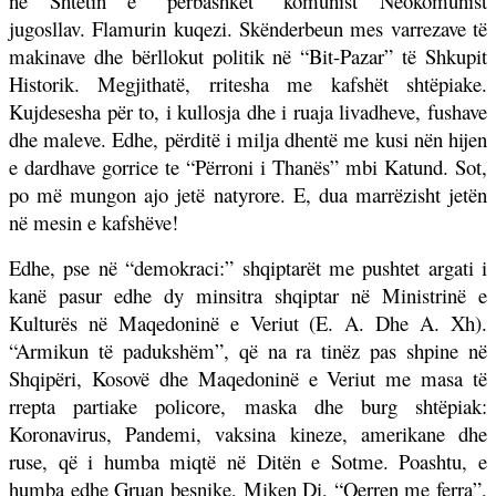
në Shtetin e “përbashkët” komunist Neokomunist
jugosllav. Flamurin kuqezi. Skënderbeun mes varrezave të
makinave dhe bërllokut politik në “Bit-Pazar” të Shkupit
Historik. Megjithatë, rritesha me kafshët shtëpiake.
Kujdesesha për to, i kullosja dhe i ruaja livadheve, fushave
dhe maleve. Edhe, përditë i milja dhentë me kusi nën hijen
e dardhave gorrice te “Përroni i Thanës” mbi Katund. Sot,
po më mungon ajo jetë natyrore. E, dua marrëzisht jetën
në mesin e kafshëve!
Edhe, pse në “demokraci:” shqiptarët me pushtet argati i
kanë pasur edhe dy minsitra shqiptar në Ministrinë e
Kulturës në Maqedoninë e Veriut (E. A. Dhe A. Xh).
“Armikun të padukshëm”, që na ra tinëz pas shpine në
Shqipëri, Kosovë dhe Maqedoninë e Veriut me masa të
rrepta partiake policore, maska dhe burg shtëpiak:
Koronavirus, Pandemi, vaksina kineze, amerikane dhe
ruse, që i humba miqtë në Ditën e Sotme. Poashtu, e
humba edhe Gruan besnike, Miken Di, “Qerren me ferra”,