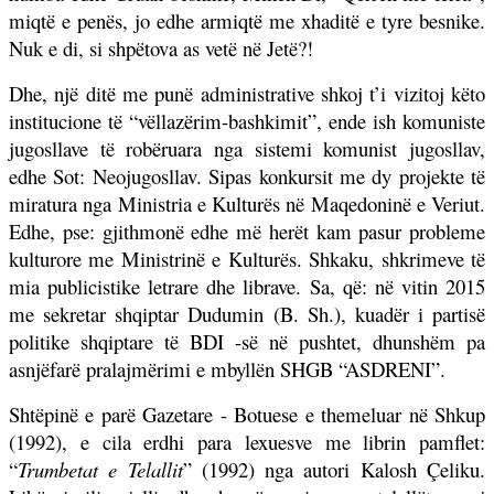
miqtë e penës, jo edhe armiqtë me xhaditë e tyre besnike.
Nuk e di, si shpëtova as vetë në Jetë?!
Dhe, një ditë me punë administrative shkoj t’i vizitoj këto
institucione të “vëllazërim-bashkimit”, ende ish komuniste
jugosllave të robëruara nga sistemi komunist jugosllav,
edhe Sot: Neojugosllav. Sipas konkursit me dy projekte të
miratura nga Ministria e Kulturës në Maqedoninë e Veriut.
Edhe, pse: gjithmonë edhe më herët kam pasur probleme
kulturore me Ministrinë e Kulturës. Shkaku, shkrimeve të
mia publicistike letrare dhe librave. Sa, që: në vitin 2015
me sekretar shqiptar Dudumin (B. Sh.), kuadër i partisë
politike shqiptare të BDI -së në pushtet, dhunshëm pa
asnjëfarë pralajmërimi e mbyllën SHGB “ASDRENI”.
Shtëpinë e parë Gazetare - Botuese e themeluar në Shkup
(1992), e cila erdhi para lexuesve me librin pamflet:
“
Trumbetat e Telallit
” (1992) nga autori Kalosh
Ç
eliku.