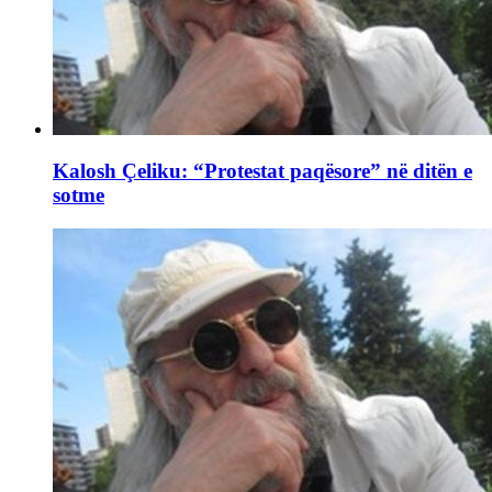
Kalosh Çeliku: “Protestat paqësore” në ditën e
sotme