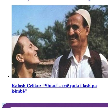
Kalosh Çeliku: “Shtatë – tetë pula i lash pa
këmbë”