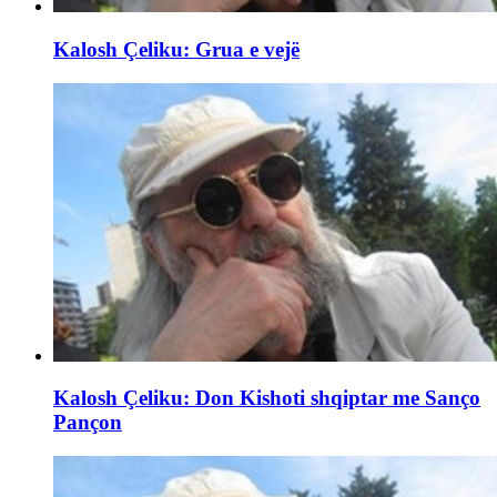
Kalosh Çeliku: Grua e vejë
Kalosh Çeliku: Don Kishoti shqiptar me Sanço
Pançon