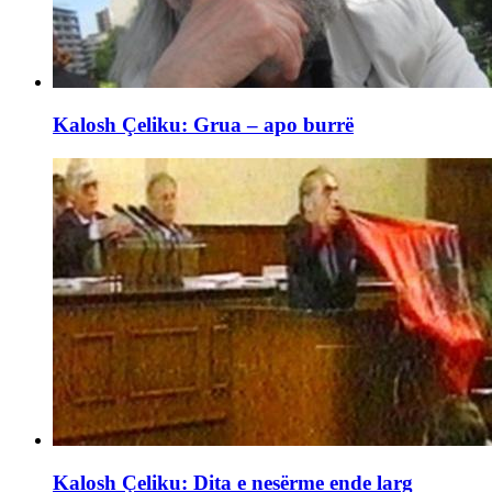
Kalosh Çeliku: Grua – apo burrë
Kalosh Çeliku: Dita e nesërme ende larg