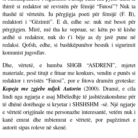
thirrë si redaktor në revistën për fëmijë “Fatosi”? Nuk ia
thashë të vërtetën. Iu përgjigja poeti për fëmijë (F. B),
redaktori i “Gëzimit”. E di, edhe se: nuk më besoi për
përgjigjen. Mirë, më tha ke vepruar, se: këtu po të kishe
ardhë si redaktor, nuk do t’i bëje as dy javë pune në
redaksi. Qofsh, edhe, si bashkëpunëtor besnik i sigurimit
komunist jugosllav.
Dhe, vërtetë, e humba SHGB “ASDRENI”, mjetet
materiale, pesë titujt e fituar me konkurs, vendin e punës si
redaktor i revistës “Fatosi”, por e fitova dramën groteske:
Kopeja me zgjebe ndjek Autorin
(2000). Dramë, e cila
lindi nga ngjarja e asaj Mbëledhje të jashtëzakonshme për
të dhënë dorëheqje si kryetar i SHSHSHM -së. Një ngjarje
e vërtetë origjinale me personazhe interesantë, vetëm nuk i
kanë emrat dhe mbiemrat e vërtetë, por pagëzimet e
autorit sipas roleve në skenë.