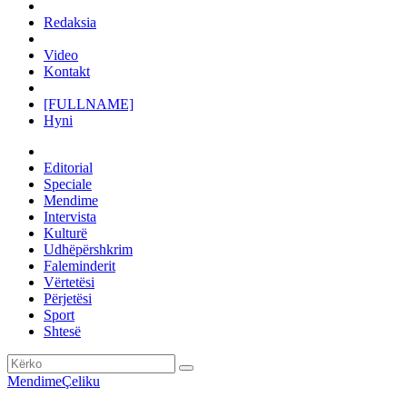
Redaksia
Video
Kontakt
[FULLNAME]
Hyni
Editorial
Speciale
Mendime
Intervista
Kulturë
Udhëpërshkrim
Faleminderit
Vërtetësi
Përjetësi
Sport
Shtesë
Mendime
Çeliku