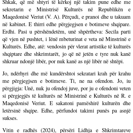
Shkak, që më shtyri të kërkoj një takim pune edhe me
sekretarin e Ministrisë Kulturës në Republikën e
Maqedonisë Veriut (V. A). Për
ç
udi, e pranoi dhe u takuam
në kabinet. E thirri edhe përgjegjsen e botimeve shqipare.
Erdhi. Pasi u përshëndetëm, unë shpërtheva: Secila parti
që vjen në pushtet, i lënë mbeturinat e veta në Minstrinë e
Kulturës. Edhe, atë: vendosin për vlerat artistike të kulturës
shqiptare dhe shkrimtarët, jo që në jetën e tyre nuk kanë
shkruar ndonjë libër, por nuk kanë as një libër në shtëpi.
Jo, ndërhyri dhe më kundërshtoi sekratari krah për krahu
me përgjegjsen e botimeve. Ti, ne na ofendon. Jo, iu
përgjigja: Unë, nuk ju ofendoj juve, por ju e ofendoni veten
si përgjegjës të kulturës në Ministrinë e Kulturës në R. e
Maqedonisë Veriut. E sakatoni pamëshirë kulturën dhe
letërsinë shqipe. Edhe, përfundoi takimi punës pa asnjë
sukses.
Vitin e radhës (2024), përsëri Lidhja e Shkrimtareve