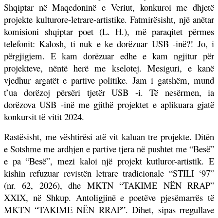
Shqiptar në Maqedoninë e Veriut, konkuroi me dhjetë
projekte kulturore-letrare-artistike. Fatmirësisht, një anëtar
komisioni shqiptar poet (L. H.), më paraqitet përmes
telefonit: Kalosh, ti nuk e ke dorëzuar USB -inë?! Jo, i
përgjigjem. E kam dorëzuar edhe e kam ngjitur për
projekteve, nëntë herë me kselotej. Mesiguri, e kanë
vjedhur argatët e partive politike. Jam i gatshëm, mund
t’ua dorëzoj përsëri tjetër USB -i. Të nesërmen, ia
dorëzova USB -inë me gjithë projektet e aplikuara gjatë
konkursit të vitit 2024.
Rastësisht, me vështirësi atë vit kaluan tre projekte. Ditën
e Sotshme me ardhjen e partive tjera në pushtet me “Besë”
e pa “Besë”, mezi kaloi një projekt kutluror-artistik. E
kishin refuzuar revistën letrare tradicionale “STILI ‘97”
(nr. 62, 2026), dhe MKTN “TAKIME N
Ë
N RRAP”
XXIX, në Shkup. Antoligjinë e poetëve pjesëmarrës të
MKTN “TAKIME N
Ë
N RRAP”. Dihet, sipas rregullave