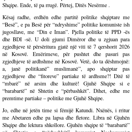
Shqipe. Ende, të pa rrugë. Përtej, Ditës Nesërme .
Kësaj radhe, erdhën edhe partitë politike shqiptare me
“Besë”, e pa Besë për “ndryshime” politike komuniste ish
jugosllave, me “Din e Iman”. Pjella politike të PPD -ës
dhe BDI -së.
U doli gjumi Dimëror dhe u zgjuan para
zgjedhjeve të përsëritura gjatë një viti të 7 qershorit 2026
në Kosovë. Emërimeve, për pushtet dhe pasuri pas
zgjedhjeve të ardhshme në Kosovë. Vetë, do ta dëshmojnë:
a, janë politikanë” muslimanë”, apo shqiptar pas
zgjedhjeve dhe “fitoreve” partiake të ardhsme?! Ditë të
“mbarë” në arsim dhe kulturë! Gjuhë Shqipe si e
“barabartë” në Shtetin e “përbashkët”. Dihet, edhe me
premtime partiake – politike me Gjuhë Shqipe.
Jo, edhe në jetën time si fëmijë Katundi. Nxënës, i rritur
me Abetaren edhe pa lapsa dhe fletore. Libra në Gjuhën
Shqipe dhe lektura shkollore. Gjuhën shqipe të “barabartë”