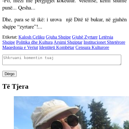
-Po, mezi më përgjigjet kokëulur. Vetëmse, kemi shumë
punë... Qesha...
Dhe, para se të ikë: i urova
një Ditë të bukur, në gjuhën
shqipe “zyrtare”!...
Etiketat:
Kalosh Çeliku
Gjuha Shqipe
Gjuhë Zyrtare
Letërsia
Shqipe
Politika dhe Kultura
Arsimi Shqiptar
Institucionet Shtetërore
Maqedonia e Veriut
Identiteti Kombëtar
Censura Kulturore
Dërgo
Të Tjera