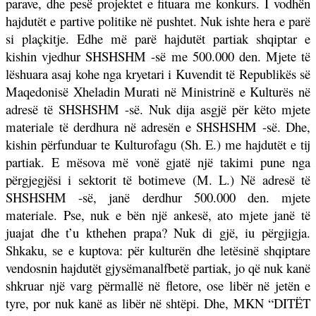
parave, dhe pesë projektet e fituara me konkurs. I vodhën
hajdutët e partive politike në pushtet. Nuk ishte hera e parë
si plaçkitje. Edhe më parë hajdutët partiak shqiptar e
kishin vjedhur SHSHSHM -së me 500.000 den. Mjete të
lëshuara asaj kohe nga kryetari i Kuvendit të Republikës së
Maqedonisë Xheladin Murati në Ministrinë e Kulturës në
adresë të SHSHSHM -së. Nuk dija asgjë për këto mjete
materiale të derdhura në adresën e SHSHSHM -së. Dhe,
kishin përfunduar te Kulturofagu (Sh. E.) me hajdutët e tij
partiak. E mësova më vonë gjatë një takimi pune nga
përgjegjësi i sektorit të botimeve (M. L.) Në adresë të
SHSHSHM -së, janë derdhur 500.000 den. mjete
materiale. Pse, nuk e bën një ankesë, ato mjete janë të
juajat dhe t’u kthehen prapa? Nuk di gjë, iu përgjigja.
Shkaku, se e kuptova: për kulturën dhe letësinë shqiptare
vendosnin hajdutët gjysëmanalfbetë partiak, jo që nuk kanë
shkruar një varg përmallë në fletore, ose libër në jetën e
tyre, por nuk kanë as libër në shtëpi. Dhe, MKN “DIT
Ë
T