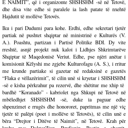
E NAIMIT”,
që i organizonte SHSHSHM -së në Tetovë,
dhe disa vite edhe si paralele ia lash patate të nxehtë
Hajdutit të mollëve Tetovës.
Iku i pari Dudumi para kohe. Erdhi, edhe sekretari tjetër
partiak në pushtet shqiptar në ministrinë e Kulturës (V.
A.). Poashtu, partizan i Partisë Politike BDI. Dy vite
rreshtë, asnjë projekt nuk kaloi i Lidhjes Shkrimtarëve
Shqiptar të Maqedonisë Veriut. Edhe, pse njëri anëtar i
komisionit Këlyshi me zgjebe Kulturofagu (A. S.), i rritur
me krunde partiake si gazetar në redaksinë e gazetës
“Flaka e vëllazërimit”, të cilin unë si kryetar i SHSHSHM
-së e kisha përkrahur pa rezervë, dhe shëtitur me xhip të
bardhë “Koranado” - kabriolet nga Shkupi në Tetovë në
mbëledhjet SHSHSHM -së, duke ia paguar edhe
shpenzimet e rrugës dhe honororet, papritmas me një viç
tjetër të palëpi (poet i mollëve të Tetovës), të cilin unë e
bëra “Drejtor i Ditëve të Naimit”, në Tetovë. Krah për
krahu me: DoktorZiun, Rrufjanin, Poetin e oborrit,