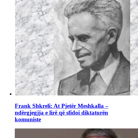
Frank Shkreli: At Pjetër Meshkalla –
ndërgjegjja e lirë që sfidoi diktaturën
komuniste