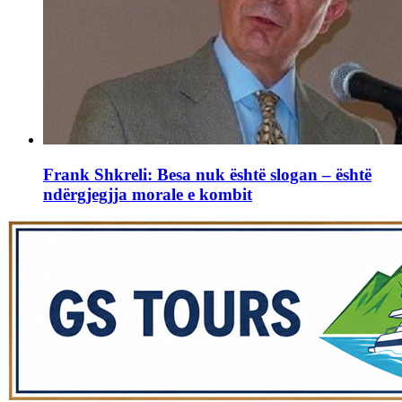
Frank Shkreli: Besa nuk është slogan – është
ndërgjegjja morale e kombit