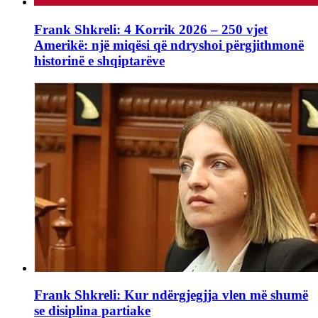
Frank Shkreli: 4 Korrik 2026 – 250 vjet
Amerikë: një miqësi që ndryshoi përgjithmonë
historinë e shqiptarëve
Frank Shkreli: Kur ndërgjegjja vlen më shumë
se disiplina partiake