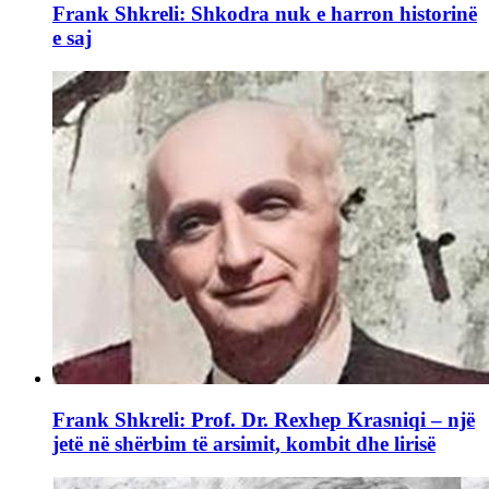
Frank Shkreli: Shkodra nuk e harron historinë
e saj
Frank Shkreli: Prof. Dr. Rexhep Krasniqi – një
jetë në shërbim të arsimit, kombit dhe lirisë