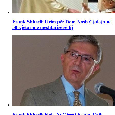
Frank Shkreli: Urim për Dom Nosh Gjolajn në
50-vjetorin e meshtarisë së tij
Frank Shkreli: Noli, At Gjergj Fishta, Faik