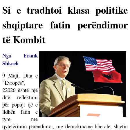
Si e tradhtoi klasa politike
shqiptare fatin perëndimor
të Kombit
Frank
Nga
Shkreli
9 Maji, Dita e
"Evropës",
22026 është një
ditë reflektimi
për popujt që e
lidhën fatin e
tyre me
qytetërimin perëndimor, me demokracinë liberale, shtetin