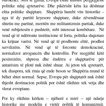
politike ndaj qytetarëve. Dhe pikërisht këtu ka dështuar
elita politike shqiptare.
Shqipëria humbi vite historike –
nga të dy partitë kryesore shqiptare, duke zëvendësuar
shtetin me partinë, meritën me militantizmin partiak, duke
venë mbijetesën e pushtetit, mbi interesat kombëtare.
Në
vend që të ndërtonte institucione të forta, politika shqiotare
ka krijuar varësi. Në vend që të prodhonte elitë, prodhoi
servilizëm. Në vend që të forconte demokracinë,
normalizoi arrogancën dhe kontrollin. Por megjithë këtë
pesimizëm,
shpresa dhe ëndërra e shqiptarëve për
antarësim të plotë nuk është shuar. Ai jeton tek qytetarët,
tek diaspora, tek rinia që ende beson se Shqipëria mund të
bëhet shtet normal. Sepse, Evropa për shqiptarët nuk është
thjesht destinacion politik por është rikthim tek vetja dhe
vlerat evropiane.
Por ky rikthim kërkon -- njëherë e mirë -- një ndarje
historike me modelin e vjetër politik të komunizmit.