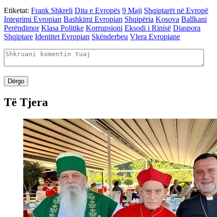
Etiketat:
Frank Shkreli
Dita e Evropës
9 Maji
Shqiptarët në Evropë
Integrimi Evropian
Bashkimi Evropian
Shqipëria
Kosova
Ballkani
Perëndimor
Klasa Politike
Korrupsioni
Eksodi i Rinisë
Diaspora
Shqiptare
Identitet Evropian
Skënderbeu
Vlera Evropiane
Dërgo
Të Tjera