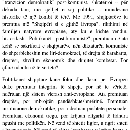
"tranzicion demokratik" post-komunist, shkatërroi -- për
dekada tani, me sjelljet e saj politike -- mundësinë
historike të një kombi të tërë. Me 1991, shqiptarëve iu
premtua një "Shqipëri si e gjithë Evropa", rikthimi në
familjen natyrore evropiane, aty ku e kishte vendin,
historikisht. Politikanët "post-komunistë", premtuan në atë
kohë se sakrificat e shqiptarëve nën diktaturën komuniste
do shpërbleheshin me liri-demokraci, të drejta të barabarta,
drejtësi, zhvillim ekonomik dhe dinjitet kombëtar. Por
çfarë ndodhi në të vërtetë?
Politikanët shqiptarë kanë folur dhe flasin për Evropën
duke premtuar integrim të shpejt, por në të vërtetë,
ndërtuan një sistem vlerash anti-evropiane. Ata premtuan
drejtësi, por mbrojtën pandëshkueshmërinë. Premtuan
institucione demokratike, por ndërtuan pushtete personale.
Premtuan ekonomi tregu, por krijuan oligarki të lidhura
ngusht me politikën. Në vend të shtetit ligjor, u ngrit shteti
i korrupsionit. Në vend të elitës kombëtare u krijua kasta e