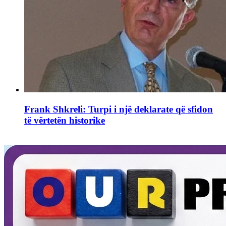
Frank Shkreli: Turpi i një deklarate që sfidon
të vërtetën historike