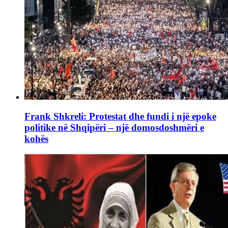
Frank Shkreli: Protestat dhe fundi i një epoke
politike në Shqipëri – një domosdoshmëri e
kohës