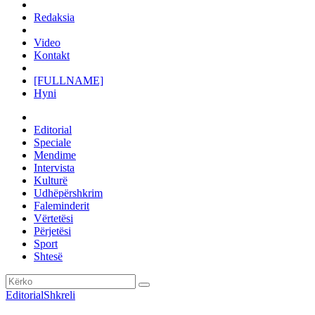
Redaksia
Video
Kontakt
[FULLNAME]
Hyni
Editorial
Speciale
Mendime
Intervista
Kulturë
Udhëpërshkrim
Faleminderit
Vërtetësi
Përjetësi
Sport
Shtesë
Editorial
Shkreli