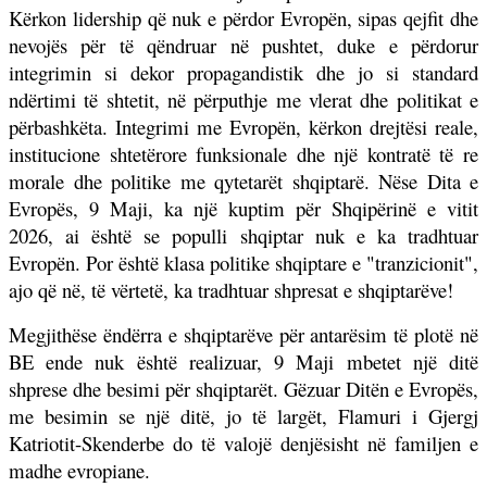
Kërkon lidership që nuk e përdor Evropën, sipas qejfit dhe
nevojës për të qëndruar në pushtet, duke e përdorur
integrimin si dekor propagandistik dhe jo si standard
ndërtimi të shtetit, në përputhje me vlerat dhe politikat e
përbashkëta. Integrimi me Evropën, kërkon drejtësi reale,
institucione shtetërore funksionale dhe një kontratë të re
morale dhe politike me qytetarët shqiptarë. Nëse Dita e
Evropës, 9 Maji, ka një kuptim për Shqipërinë e vitit
2026, ai është se populli shqiptar nuk e ka tradhtuar
Evropën. Por është klasa politike shqiptare e "tranzicionit",
ajo që në, të vërtetë, ka tradhtuar shpresat e shqiptarëve!
Megjithëse ëndërra e shqiptarëve për antarësim të plotë në
BE ende nuk është realizuar, 9 Maji mbetet një ditë
shprese dhe besimi për shqiptarët. Gëzuar Ditën e Evropës,
me besimin se një ditë, jo të largët, Flamuri i Gjergj
Katriotit-Skenderbe do të valojë denjësisht në familjen e
madhe evropiane.