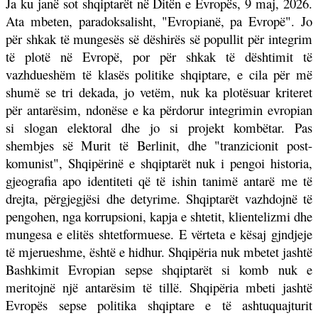
Ja ku janë sot shqiptarët në Ditën e Evropës, 9 maj, 2026.
Ata mbeten, paradoksalisht, "Evropianë, pa Evropë". Jo
për shkak të mungesës së dëshirës së popullit për integrim
të plotë në Evropë, por për shkak të dështimit të
vazhdueshëm të klasës politike shqiptare, e cila për më
shumë se tri dekada, jo vetëm, nuk ka plotësuar kriteret
për antarësim, ndonëse e ka përdorur integrimin evropian
si slogan elektoral dhe jo si projekt kombëtar. Pas
shembjes së Murit të Berlinit, dhe "tranzicionit post-
komunist", Shqipërinë e shqiptarët nuk i pengoi historia,
gjeografia apo identiteti që të ishin tanimë antarë me të
drejta, përgjegjësi dhe detyrime. Shqiptarët vazhdojnë të
pengohen, nga korrupsioni, kapja e shtetit, klientelizmi dhe
mungesa e elitës shtetformuese. E vërteta e kësaj gjndjeje
të mjerueshme, është e hidhur. Shqipëria nuk mbetet jashtë
Bashkimit Evropian sepse shqiptarët si komb nuk e
meritojnë një antarësim të tillë. Shqipëria mbeti jashtë
Evropës sepse politika shqiptare e të ashtuquajturit