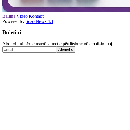
Ballina
Video
Kontakt
Powered by
Soso News 4.1
Buletini
Abonohuni për të marrë lajmet e përditshme në email-in tuaj
Abonohu