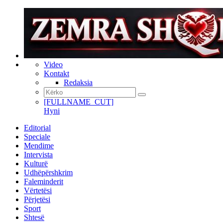
Video
Kontakt
Redaksia
[FULLNAME_CUT]
Hyni
Editorial
Speciale
Mendime
Intervista
Kulturë
Udhëpërshkrim
Faleminderit
Vërtetësi
Përjetësi
Sport
Shtesë