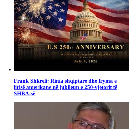
Frank Shkreli: Rinia shqiptare dhe fryma e
lirisë amerikane në jubileun e 250-vjetorit të
SHBA-së