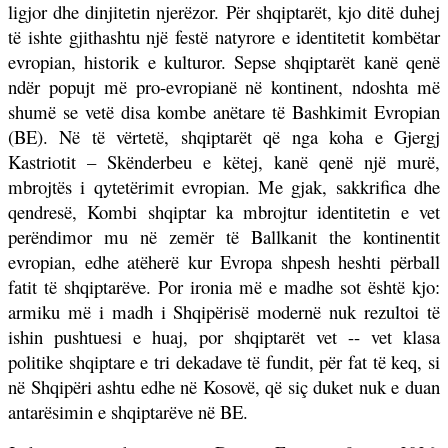
ligjor dhe dinjitetin njerëzor. Për shqiptarët, kjo ditë duhej
të ishte gjithashtu një festë natyrore e identitetit kombëtar
evropian, historik e kulturor. Sepse shqiptarët kanë qenë
ndër popujt më pro-evropianë në kontinent, ndoshta më
shumë se vetë disa kombe anëtare të Bashkimit Evropian
(BE). Në të vërtetë, shqiptarët që nga koha e Gjergj
Kastriotit – Skënderbeu e këtej, kanë qenë një murë,
mbrojtës i qytetërimit evropian. Me gjak, sakkrifica dhe
qendresë, Kombi shqiptar ka mbrojtur identitetin e vet
perëndimor mu në zemër të Ballkanit the kontinentit
evropian, edhe atëherë kur Evropa shpesh heshti përball
fatit të shqiptarëve. Por ironia më e madhe sot është kjo:
armiku më i madh i Shqipërisë modernë nuk rezultoi të
ishin pushtuesi e huaj, por shqiptarët vet -- vet klasa
politike shqiptare e tri dekadave të fundit, për fat të keq, si
në Shqipëri ashtu edhe në Kosovë, që siç duket nuk e duan
antarësimin e shqiptarëve në BE.