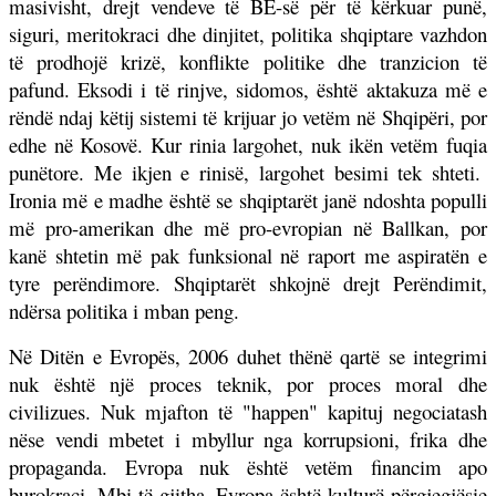
masivisht, drejt vendeve të BE-së për të kërkuar punë,
siguri, meritokraci dhe dinjitet, politika shqiptare vazhdon
të prodhojë krizë, konflikte politike dhe tranzicion të
pafund. Eksodi i të rinjve, sidomos, është aktakuza më e
rëndë ndaj këtij sistemi të krijuar jo vetëm në Shqipëri, por
edhe në Kosovë. Kur rinia largohet, nuk ikën vetëm fuqia
punëtore. Me ikjen e rinisë, largohet besimi tek shteti.
Ironia më e madhe është se shqiptarët janë ndoshta populli
më pro-amerikan dhe më pro-evropian në Ballkan, por
kanë shtetin më pak funksional në raport me aspiratën e
tyre perëndimore. Shqiptarët shkojnë drejt Perëndimit,
ndërsa politika i mban peng.
Në Ditën e Evropës, 2006 duhet thënë qartë se integrimi
nuk është një proces teknik, por proces moral dhe
civilizues. Nuk mjafton të "happen" kapituj negociatash
nëse vendi mbetet i mbyllur nga korrupsioni, frika dhe
propaganda. Evropa nuk është vetëm financim apo
burokraci. Mbi të gjitha, Evropa është kulturë përgjegjësie