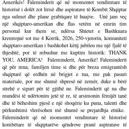
Amerikës! Faleminderit që në momentet vendimtare të
historisë i dolët zot lirisë dhe aspiratave të Kombit Shqiptar
nga sulmet dhe plane grabitqare të huajve.
Unë jam veç
një shqiptaro-amerikan dhe flas vetëm në emrin tim
personal kur them se, ndërsa Shtetet e Bashkuara
kremtojnë sot me 4 Korrik, 2026, 250-vjetorin, komuniteti
shqiptaro-amerikan i bashkohet këtij jubileu me një fjalë të
thjeshtë, por të mbushur me kuptim historik: THANK
YOU, AMERICA!
Faleminderit, Amerikë! Faleminderit
që për mua, familjen time si dhe për breza emigrantësh
shqiptarë që erdhën në brigjet e tua, me pak pasuri
materiale, por me shumë shpresë në zemër, duke u bërë
strehë e sigurt për të gjithë ne. Faleminderit që na dhe
mundësi të ndërtonim jetë të re, të arsimonin fëmijët tanë
dhe të bëheshim pjesë e një shoqërie ku puna, talenti dhe
përkushtimi vlerësohen më shumë se prejardhja etnike.
Faleminderit që në momentet vendimtare të historisë
kombëtare të shqiptarëve qëndrove pranë aspiratave të