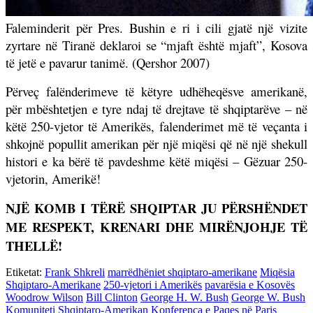
Faleminderit për Pres. Bushin e ri i cili gjatë një vizite
zyrtare në Tiranë deklaroi se “mjaft është mjaft”, Kosova
të jetë e pavarur tanimë. (Qershor 2007)
Përveç falënderimeve të këtyre udhëheqësve amerikanë,
për mbështetjen e tyre ndaj të drejtave të shqiptarëve – në
këtë 250-vjetor të Amerikës, falenderimet më të veçanta i
shkojnë popullit amerikan për një miqësi që në një shekull
histori e ka bërë të pavdeshme këtë miqësi – Gëzuar 250-
vjetorin, Amerikë!
NJË KOMB I TËRË SHQIPTAR JU PËRSHËNDET
ME RESPEKT, KRENARI DHE MIRËNJOHJE TË
THELLË!
Etiketat:
Frank Shkreli
marrëdhëniet shqiptaro-amerikane
Miqësia
Shqiptaro-Amerikane
250-vjetori i Amerikës
pavarësia e Kosovës
Woodrow Wilson
Bill Clinton
George H. W. Bush
George W. Bush
Komuniteti Shqiptaro-Amerikan
Konferenca e Paqes në Paris