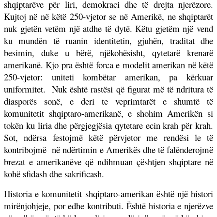
shqiptarëve për liri, demokraci dhe të drejta njerëzore.
Kujtoj në në këtë 250-vjetor se në Amerikë, ne shqiptarët
nuk gjetën vetëm një atdhe të dytë. Këtu gjetëm një vend
ku mundën të ruanin identitetin, gjuhën, traditat dhe
besimin, duke u bërë, njëkohësisht, qytetarë krenarë
amerikanë. Kjo pra është forca e modelit amerikan në këtë
250-vjetor: uniteti kombëtar amerikan, pa kërkuar
uniformitet.
Nuk është rastësi që figurat më të ndritura të
diasporës sonë, e deri te veprimtarët e shumtë të
komunitetit shqiptaro-amerikanë, e shohim Amerikën si
tokën ku liria dhe përgjegjësia qytetare ecin krah për krah.
Sot, ndërsa festojmë këtë përvjetor me rendësi le të
kontribojmë
në ndërtimin e Amerikës dhe të falënderojmë
brezat e amerikanëve që ndihmuan çështjen shqiptare në
kohë sfidash dhe sakrificash.
Historia e komunitetit shqiptaro-amerikan është një histori
mirënjohjeje, por edhe kontributi. Është historia e njerëzve