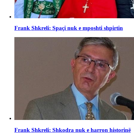
Frank Shkreli: Spaçi nuk e mposhti shpirtin
Frank Shkreli: Shkodra nuk e harron historinë