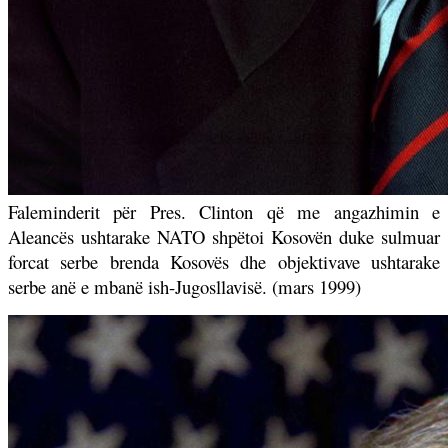
Faleminderit për Pres. Clinton që me angazhimin e
Aleancës ushtarake NATO shpëtoi Kosovën duke sulmuar
forcat serbe brenda Kosovës dhe objektivave ushtarake
serbe anë e mbanë ish-Jugosllavisë. (mars 1999)