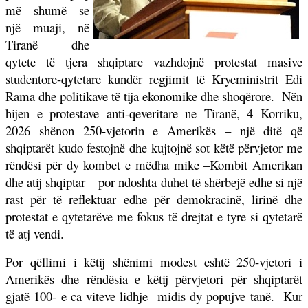
më shumë se
një muaji, në
Tiranë dhe
qytete të tjera shqiptare vazhdojnë protestat masive
studentore-qytetare kundër regjimit të Kryeministrit Edi
Rama dhe politikave të tija ekonomike dhe shoqërore.
Nën
hijen e protestave anti-qeveritare ne Tiranë, 4 Korriku,
2026 shënon 250-vjetorin e Amerikës – një ditë që
shqiptarët kudo festojnë dhe kujtojnë sot këtë përvjetor me
rëndësi për dy kombet e mëdha mike –Kombit Amerikan
dhe atij shqiptar – por ndoshta duhet të shërbejë edhe si një
rast për të reflektuar edhe për demokracinë, lirinë dhe
protestat e qytetarëve me fokus të drejtat e tyre si qytetarë
të atj vendi.
Por qëllimi i këtij shënimi modest eshtë 250-vjetori i
Amerikës dhe rëndësia e këtij përvjetori për shqiptarët
gjatë 100- e ca viteve lidhje
midis dy popujve tanë.
Kur