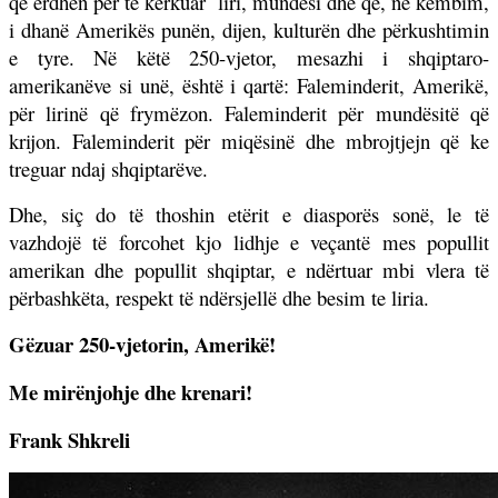
që erdhën për të kërkuar
liri, mundësi dhe që, në këmbim,
i dhanë Amerikës punën, dijen, kulturën dhe përkushtimin
e tyre. Në këtë 250-vjetor, mesazhi i shqiptaro-
amerikanëve si unë, është i qartë: Faleminderit, Amerikë,
për lirinë që frymëzon. Faleminderit për mundësitë që
krijon. Faleminderit për miqësinë dhe mbrojtjejn që ke
treguar ndaj shqiptarëve.
Dhe, siç do të thoshin etërit e diasporës sonë, le të
vazhdojë të forcohet kjo lidhje e veçantë mes popullit
amerikan dhe popullit shqiptar, e ndërtuar mbi vlera të
përbashkëta, respekt të ndërsjellë dhe besim te liria.
Gëzuar 250-vjetorin, Amerikë!
Me mirënjohje dhe krenari!
Frank Shkreli