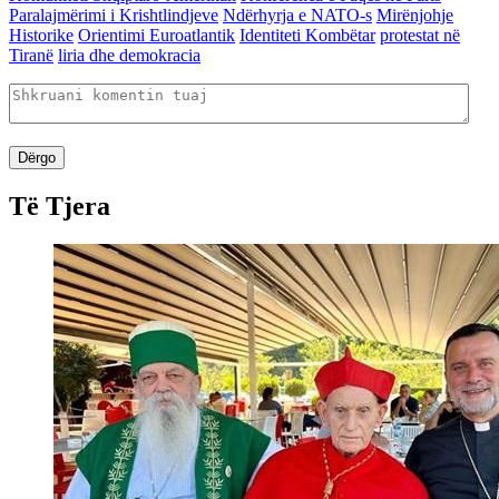
Paralajmërimi i Krishtlindjeve
Ndërhyrja e NATO-s
Mirënjohje
Historike
Orientimi Euroatlantik
Identiteti Kombëtar
protestat në
Tiranë
liria dhe demokracia
Dërgo
Të Tjera