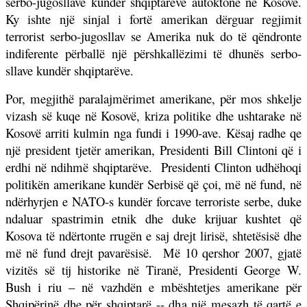
serbo-jugosllave kundër shqiptarëve autoktonë në Kosovë.
Ky ishte një sinjal i fortë amerikan dërguar regjimit
terrorist serbo-jugosllav se Amerika nuk do të qëndronte
indiferente përballë një përshkallëzimi të dhunës serbo-
sllave kundër shqiptarëve.
Por, megjithë paralajmërimet amerikane, për mos shkelje
vizash së kuqe në Kosovë, kriza politike dhe ushtarake në
Kosovë arriti kulmin nga fundi i 1990-ave. Kësaj radhe qe
një president tjetër amerikan, Presidenti Bill Clintoni që i
erdhi në ndihmë shqiptarëve.
Presidenti Clinton udhëhoqi
politikën amerikane kundër Serbisë që çoi, më në fund, në
ndërhyrjen e NATO-s kundër forcave terroriste serbe, duke
ndaluar spastrimin etnik dhe duke krijuar kushtet që
Kosova të ndërtonte rrugën e saj drejt lirisë, shtetësisë dhe
më në fund drejt pavarësisë.
Më 10 qershor 2007, gjatë
vizitës së tij historike në Tiranë, Presidenti George W.
Bush i riu – në vazhdën e mbështetjes amerikane për
Shqipërinë dhe për shqiptarë -- dha një mesazh të qartë e