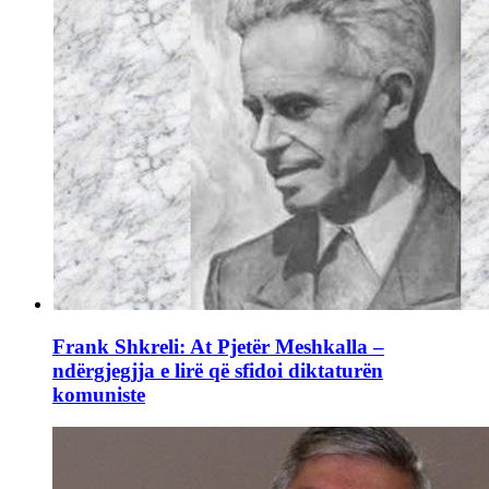
Frank Shkreli: At Pjetër Meshkalla –
ndërgjegjja e lirë që sfidoi diktaturën
komuniste