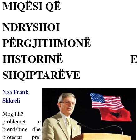
MIQËSI QË
NDRYSHOI
PËRGJITHMONË
HISTORINË E
SHQIPTARËVE
Frank
Nga
Shkreli
Megjithë
problemet e
brendshme dhe
protestat prej