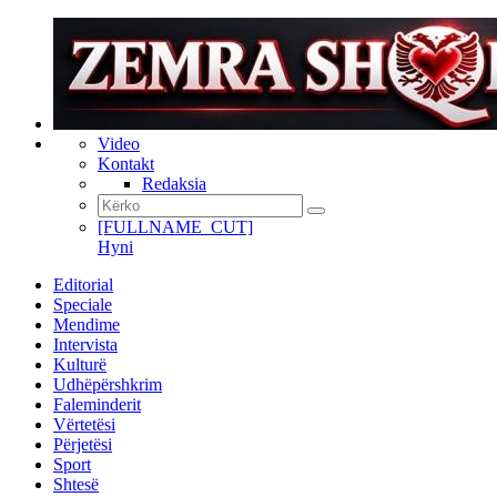
Video
Kontakt
Redaksia
[FULLNAME_CUT]
Hyni
Editorial
Speciale
Mendime
Intervista
Kulturë
Udhëpërshkrim
Faleminderit
Vërtetësi
Përjetësi
Sport
Shtesë