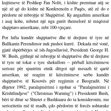
kujtimeve të Peshkop Fan Nolit, i kishte premtuar atij se
një zë që do kishte në Konferencën e Paqës, atë zë do e
përdorte në mbrojtje të Shqipërisë. Ky angazhim amerikan
i asaj kohe, mbetet një nga gurët themelorë të miqësisë
shqiptaro-amerikane, mbi 100-vjeçare.
Por lufta kundër shqiptarëve dhe të drejtave të tyre në
Ballkanin Perendimor nuk pushoi kurrë.
Dekada më vonë,
gjatë shpërbërjes së ish-Jugosllavisë, Presidenti George H.
W. Bush, gjithnjë në mbrojtje të shqiptarëve dhe të drejtave
të tyre në tokat e tyre shekullore – përball kërcënimeve
serioze për spastrim etnik dërgoi një mesazh të qartë
amerikan, në reagim të kërcënimeve serbe kundër
shqiptarëve të Kosovës për regjimin e Beogradit. Në
dhjetor 1992, paralajmërimi i njohur si "Paralajmërimi i
Krishtlindjeve" ("Christmas Warning") i Presidentit Bush,
bëri të ditur se Shtetet e Bashkuara do ta konsideronin, me
seriozitetin më të madh, çdo përdorim të forcës ushtarake