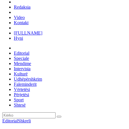
Redaksia
Video
Kontakt
[FULLNAME]
Hyni
Editorial
Speciale
Mendime
Intervista
Kulturë
Udhëpërshkrim
Faleminderit
Vërtetësi
Përjetësi
Sport
Shtesë
Editorial
Shkreli