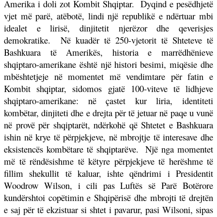
Amerika i doli zot Kombit Shqiptar.
Dyqind e pesëdhjetë
vjet më parë, atëbotë, lindi një republikë e ndërtuar mbi
idealet e lirisë, dinjitetit njerëzor dhe qeverisjes
demokratike.
Në kuadër të 250-vjetorit të Shteteve të
Bashkuara të Amerikës, historia e marrëdhënieve
shqiptaro-amerikane është një histori besimi, miqësie dhe
mbështetjeje në momentet më vendimtare për fatin e
Kombit shqiptar, sidomos gjatë 100-viteve të lidhjeve
shqiptaro-amerikane: në çastet kur liria, identiteti
kombëtar, dinjiteti dhe e drejta për të jetuar në paqe u vunë
në provë për shqiptarët, ndërkohë që Shtetet e Bashkuara
ishin në krye të përpjekjeve, në mbrojtje të interesave dhe
eksistencës kombëtare të shqiptarëve.
Një nga momentet
më të rëndësishme të këtyre përpjekjeve të herëshme të
fillim shekullit të kaluar, ishte qëndrimi i Presidentit
Woodrow Wilson, i cili pas Luftës së Parë Botërore
kundërshtoi copëtimin e Shqipërisë dhe mbrojti të drejtën
e saj për të ekzistuar si shtet i pavarur, pasi Wilsoni, sipas