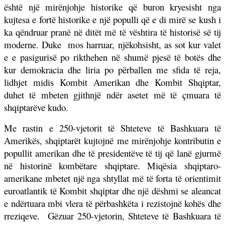
është një mirënjohje historike që buron kryesisht nga
kujtesa e fortë historike e një populli që e di mirë se kush i
ka qëndruar pranë në ditët më të vështira të historisë së tij
moderne. Duke
mos harruar, njëkohsisht, as sot kur valet
e e pasigurisë po rikthehen në shumë pjesë të botës dhe
kur demokracia dhe liria po përballen me sfida të reja,
lidhjet midis Kombit Amerikan dhe Kombit Shqiptar,
duhet të mbeten gjithnjë ndër asetet më të çmuara të
shqiptarëve kudo.
Me rastin e 250-vjetorit të Shteteve të Bashkuara të
Amerikës, shqiptarët kujtojnë me mirënjohje kontributin e
popullit amerikan dhe të presidentëve të tij që lanë gjurmë
në historinë kombëtare shqiptare. Miqësia shqiptaro-
amerikane mbetet një nga shtyllat më të forta të orientimit
euroatlantik të Kombit shqiptar dhe një dëshmi se aleancat
e ndërtuara mbi vlera të përbashkëta i rezistojnë kohës dhe
rreziqeve.
Gëzuar 250-vjetorin, Shteteve të Bashkuara të