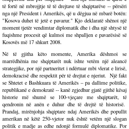
të fortë në mbrojjtje të të drejtave të shqiptarëve -- përsëri
nga një President i Amerikës, që u dëgjua në mbarë botën:
"Kosova duhet të jetë e pavarur." Kjo deklaratë shënoi një
moment tjetër vendimtar diplomatik dhe i dha një shtysë të
fuqishme procesit që kulmoi me shpalljen e pavarësisë së
Kosovës më 17 shkurt 2008.
Në të gjitha këto momente, Amerika dëshmoi se
marrëdhënia me shqiptarët nuk ishte vetëm një aleancë
strategjike, por një partneritet i ndërtuar mbi vlerat e lirisë,
demokracisë dhe respektit për të drejtat e njeriut.
Një fakt
se Shtetet e Bashkuara të Amerikës – pa dallime politike,
republikanë e demokratë -- kanë zgjedhur gjatë gjithë kësaj
historie më shumë se 100-vjeçare me shqiptarët, të
qendronin në anën e duhur dhe të drejtë të historisë.
Prandaj, mirënjohja shqiptare ndaj Amerikës dhe popullit
amerikan në këtë 250-vjetor nuk është vetëm një slogan
politik e madje as edhe ndonjë formulë diplomatike. Por