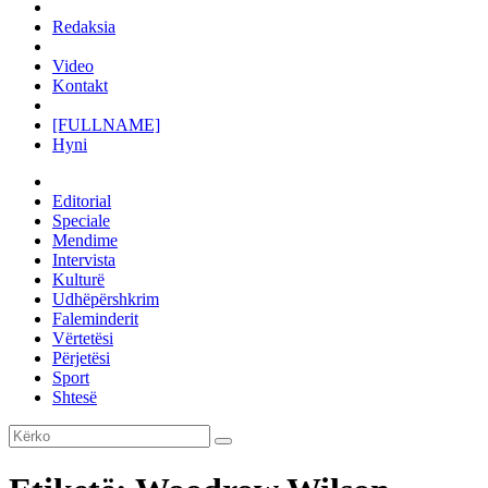
Redaksia
Video
Kontakt
[FULLNAME]
Hyni
Editorial
Speciale
Mendime
Intervista
Kulturë
Udhëpërshkrim
Faleminderit
Vërtetësi
Përjetësi
Sport
Shtesë