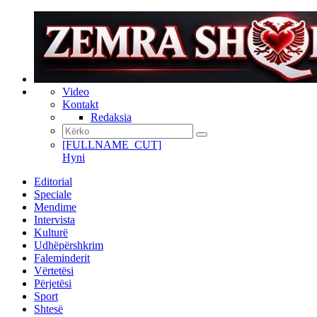
Video
Kontakt
Redaksia
[FULLNAME_CUT]
Hyni
Editorial
Speciale
Mendime
Intervista
Kulturë
Udhëpërshkrim
Faleminderit
Vërtetësi
Përjetësi
Sport
Shtesë