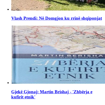
Vlash Prendi: Në Domgjon ku rrinë shqiponjat
Gjekë Gjonaj: Martin Brishaj - 'Zhbërja e
kufirit etnik'