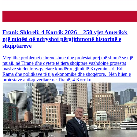
Frank Shkreli: 4 Korrik 2026 – 250 vjet Amerikë:
një miqësi që ndryshoi përgjithmonë historinë e
shqiptarëve
Megjithë problemet e brendshme dhe protestat prej më shumë se një
muaji, në Tiranë dhe qytete të tjera shqiptare vazhdojnë protestat
masive studentore-qytetare kundër regjimit të Kryeministrit Edi
Rama dhe politikave të tija ekonomike dhe shoqërore. Nën hijen e
protestave anti-qeveritare ne Tiranë, 4 Korriku...