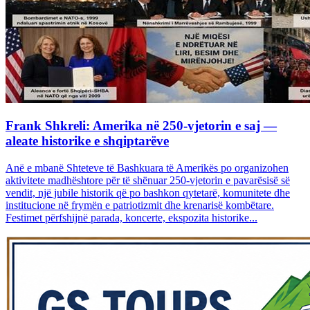
Frank Shkreli: Amerika në 250-vjetorin e saj —
aleate historike e shqiptarëve
Anë e mbanë Shteteve të Bashkuara të Amerikës po organizohen
aktivitete madhështore për të shënuar 250-vjetorin e pavarësisë së
vendit, një jubile historik që po bashkon qytetarë, komunitete dhe
institucione në frymën e patriotizmit dhe krenarisë kombëtare.
Festimet përfshijnë parada, koncerte, ekspozita historike...