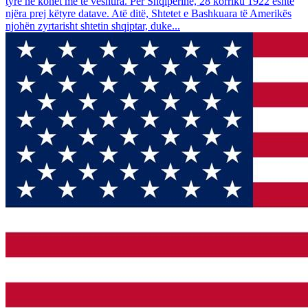
tyre në kohët më të vështira. Për Shqipërinë, 28 korriku 1922 është
njëra prej këtyre datave. Atë ditë, Shtetet e Bashkuara të Amerikës
njohën zyrtarisht shtetin shqiptar, duke...