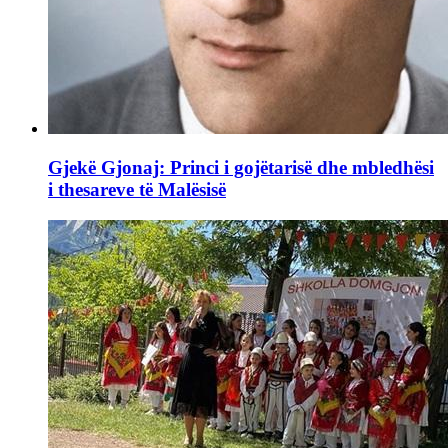
Gjekë Gjonaj: Princi i gojëtarisë dhe mbledhësi
i thesareve të Malësisë