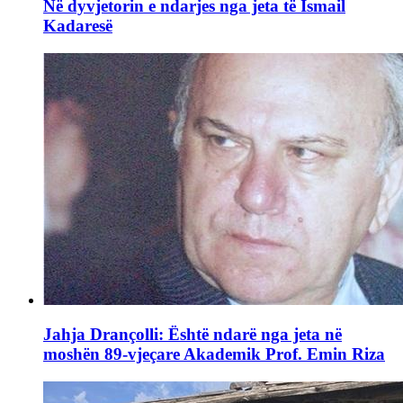
Në dyvjetorin e ndarjes nga jeta të Ismail
Kadaresë
Jahja Drançolli: Është ndarë nga jeta në
moshën 89-vjeçare Akademik Prof. Emin Riza