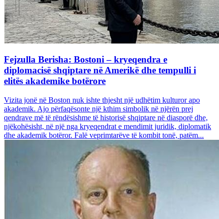
Fejzulla Berisha: Bostoni – kryeqendra e
diplomacisë shqiptare në Amerikë dhe tempulli i
elitës akademike botërore
Vizita jonë në Boston nuk ishte thjesht një udhëtim kulturor apo
akademik. Ajo përfaqësonte një kthim simbolik në njërën prej
qendrave më të rëndësishme të historisë shqiptare në diasporë dhe,
njëkohësisht, në një nga kryeqendrat e mendimit juridik, diplomatik
dhe akademik botëror. Falë veprimtarëve të kombit tonë, patëm...