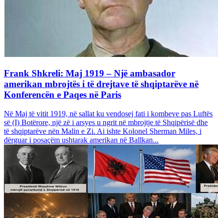
Frank Shkreli: Maj 1919 – Një ambasador
amerikan mbrojtës i të drejtave të shqiptarëve në
Konferencën e Paqes në Paris
Në Maj të vitit 1919, në sallat ku vendosej fati i kombeve pas Luftës
së (I) Botërore, një zë i arsyes u ngrit në mbrojtje të Shqipërisë dhe
të shqiptarëve nën Malin e Zi. Ai ishte Kolonel Sherman Miles, i
dërguar i posaçëm ushtarak amerikan në Ballkan...