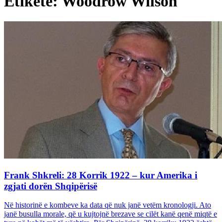
Etiketë: Woodrow Wilson
Frank Shkreli: 28 Korrik 1922 – kur Amerika i
zgjati dorën Shqipërisë
Në historinë e kombeve ka data që nuk janë vetëm kronologji. Ato
janë busulla morale, që u kujtojnë brezave se cilët kanë qenë miqtë e