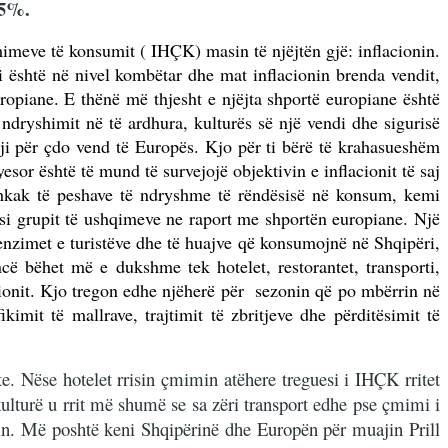
.5%.
imeve të konsumit ( IHÇK) masin të njëjtën gjë: inflacionin.
i është në nivel kombëtar dhe mat inflacionin brenda vendit,
ropiane. E thënë më thjesht e njëjta shportë europiane është
 ndryshimit në të ardhura, kulturës së një vendi dhe sigurisë
i për çdo vend të Europës. Kjo për ti bërë të krahasueshëm
esor është të mund të survejojë objektivin e inflacionit të saj
 shkak të peshave të ndryshme të rëndësisë në konsum, kemi
si grupit të ushqimeve ne raport me shportën europiane. Një
penzimet e turistëve dhe të huajve që konsumojnë në Shqipëri,
cë bëhet më e dukshme tek hotelet, restorantet, transporti,
lacionit. Kjo tregon edhe njëherë për sezonin që po mbërrin në
mit të mallrave, trajtimit të zbritjeve dhe përditësimit të
. Nëse hotelet rrisin çmimin atëhere treguesi i IHÇK rritet
kulturë u rrit më shumë se sa zëri transport edhe pse çmimi i
ksin. Më poshtë keni Shqipërinë dhe Europën për muajin Prill