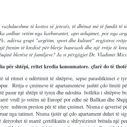
ë vazhdueshme të kostos së jetesës, të dhënat më të fundit të i
ka ardhur vetëm nga karburantet, apo ushqimet, por nga argët
%, ndërsa grupi "argëtim, sport dhe kulturë" regjistroi rritj
ë frenim të kredisë për blerje banesash dhe një rritje të kre
uqinë blerëse të familjeve? Ja si përgjigjet Dr. Vladimir Mici
ia për shtëpi, rritet kredia konsumatore. çfarë do të tho
të ul ritmet e ndërtimit të shtëpive, sepse parashikimet e ty
opur. Rritja e çmimeve të apartamenteve jashtë çdo limiti pë
të pasur një shtëpi të tyren dhe ndoshta bollëku i shtëpive bo
a marrë vrull jo vetëm në Europë por edhe në Ballkan dhe Shqi
j tyre ushtron presion për të ulur çmimet. Nisma e qeverisë pë
liruar nga tatimet. Nisma tjetër që çdo apartament duhet të si
detyrohet të marrë çertifikatën e shfrytëzimit brënda një per