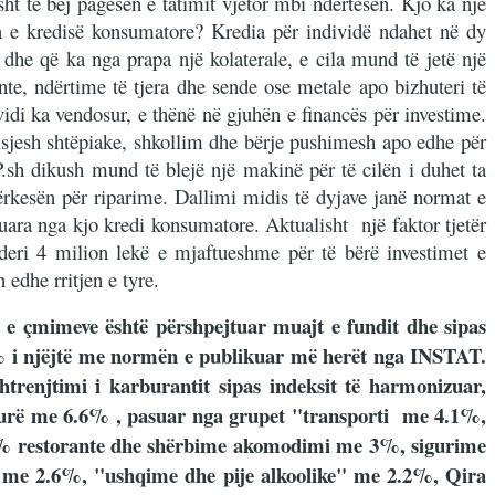
ht të bëj pagesën e tatimit vjetor mbi ndërtesën. Kjo ka një
tja e kredisë konsumatore? Kredia për individë ndahet në dy
 dhe që ka nga prapa një kolaterale, e cila mund të jetë një
nte, ndërtime të tjera dhe sende ose metale apo bizhuteri të
idi ka vendosur, e thënë në gjuhën e financës për investime.
jisjesh shtëpiake, shkollim dhe bërje pushimesh apo edhe për
.sh dikush mund të blejë një makinë për të cilën i duhet ta
kërkesën për riparime. Dallimi midis të dyjave janë normat e
kuara nga kjo kredi konsumatore. Aktualisht një faktor tjetër
 deri 4 milion lekë e mjaftueshme për të bërë investimet e
 edhe rritjen e tyre.
a e çmimeve është përshpejtuar muajt e fundit dhe sipas
8% i njëjtë me normën e publikuar më herët nga INSTAT.
trenjtimi i karburantit sipas indeksit të harmonizuar,
ulturë me 6.6% , pasuar nga grupet "transporti me 4.1%,
.6% restorante dhe shërbime akomodimi me 3%, sigurime
r me 2.6%, "ushqime dhe pije alkoolike" me 2.2%, Qira