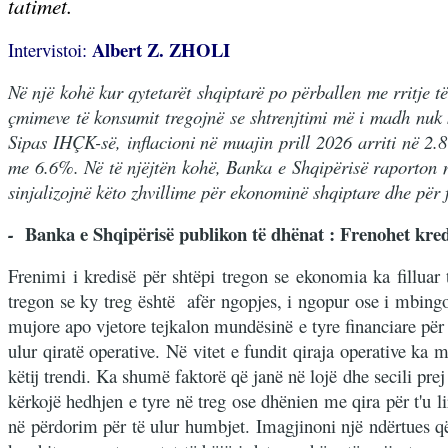
tatimet.
Albert Z. ZHOLI
Intervistoi:
Në një kohë kur qytetarët shqiptarë po përballen me rritje t
çmimeve të konsumit tregojnë se shtrenjtimi më i madh nuk 
Sipas IHÇK-së, inflacioni në muajin prill 2026 arriti në 2.8
me 6.6%. Në të njëjtën kohë, Banka e Shqipërisë raporton nj
sinjalizojnë këto zhvillime për ekonominë shqiptare dhe për f
Banka e Shqipërisë publikon të dhënat : Frenohet kred
-
Frenimi i kredisë për shtëpi tregon se ekonomia ka filluar 
tregon se ky treg është afër ngopjes, i ngopur ose i mbing
mujore apo vjetore tejkalon mundësinë e tyre financiare për 
ulur qiratë operative. Në vitet e fundit qiraja operative k
këtij trendi. Ka shumë faktorë që janë në lojë dhe secili pre
kërkojë hedhjen e tyre në treg ose dhënien me qira për t'u 
në përdorim për të ulur humbjet. Imagjinoni një ndërtues që 