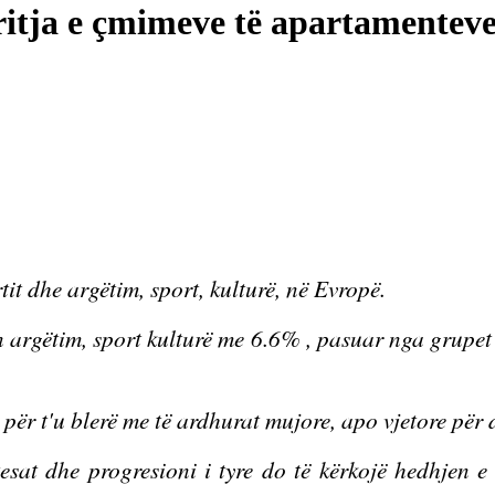
ritja e çmimeve të apartamenteve 
tit dhe argëtim, sport, kulturë, në Evropë.
n argëtim, sport kulturë me 6.6% , pasuar nga grupet
për t'u blerë me të ardhurat mujore, apo vjetore për di
esat dhe progresioni i tyre do të kërkojë hedhjen e