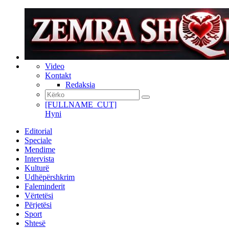
Video
Kontakt
Redaksia
[FULLNAME_CUT]
Hyni
Editorial
Speciale
Mendime
Intervista
Kulturë
Udhëpërshkrim
Faleminderit
Vërtetësi
Përjetësi
Sport
Shtesë