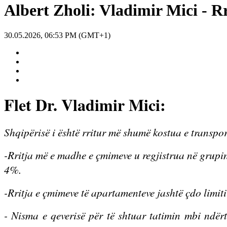
Albert Zholi: Vladimir Mici - R
30.05.2026, 06:53 PM (GMT+1)
Flet Dr. Vladimir Mici:
Shqipërisë i është rritur më shumë kostua e transpor
-Rritja më e madhe e çmimeve u regjistrua në grupi
4%.
-Rritja e çmimeve të apartamenteve jashtë çdo limiti 
- Nisma e qeverisë për të shtuar tatimin mbi ndërt