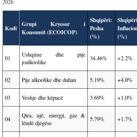
2026
Shqipëri:
Shqipër
Grupi Kryesor i
Kodi
Pesha
Inflacio
Konsumit (ECOICOP)
(%)
(%)
Ushqime dhe pije
01
34.46%
+2.2%
joalkoolike
02
Pije alkoolike dhe duhan
5.19%
+4.0%
03
Veshje dhe këpucë
3.69%
+1.0%
Qira, ujë, energji, gaz &
04
5.79%
+1.7%
lëndë djegëse