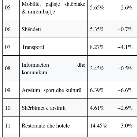
Mobilie, pajisje shtëpiake
05
5.65%
+2.6%
& mirëmbajtje
06
Shëndeti
5.35%
+0.7%
07
Transporti
8.27%
+4.1%
Informacion dhe
08
2.45%
+0.5%
komunikim
09
Argëtim, sport dhe kulturë
6.39%
+6.6%
10
Shërbimet e arsimit
4.61%
+2.6%
11
Restorante dhe hotele
14.45%
+3.0%