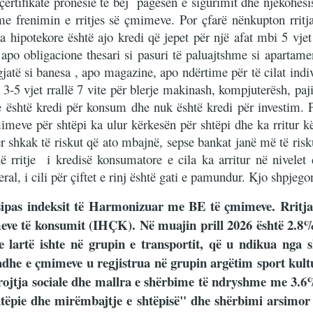
çertifikatë pronësie të bëj pagesën e sigurimit dhe njëkohësis
j me frenimin e rritjes së çmimeve. Por çfarë nënkupton rri
 hipotekore është ajo kredi që jepet për një afat mbi 5 vjet
, apo obligacione thesari si pasuri të paluajtshme si apartame
jatë si banesa , apo magazine, apo ndërtime për të cilat indiv
3-5 vjet rrallë 7 vite për blerje makinash, kompjuterësh, pa
 është kredi për konsum dhe nuk është kredi për investim. P
çmimeve për shtëpi ka ulur kërkesën për shtëpi dhe ka rritur 
për shkak të riskut që ato mbajnë, sepse bankat janë më të ris
 rritje i kredisë konsumatore e cila ka arritur në nivelet
ral, i cili për çiftet e rinj është gati e pamundur. Kjo shpjegon
 sipas indeksit të Harmonizuar me BE të çmimeve. Rritj
meve të konsumit (IHÇK). Në muajin prill 2026 është 2.
lartë ishte në grupin e transportit, që u ndikua nga sh
madhe e çmimeve u regjistrua në grupin argëtim sport k
brojtja sociale dhe mallra e shërbime të ndryshme me 3
tëpie dhe mirëmbajtje e shtëpisë" dhe shërbimi arsimo