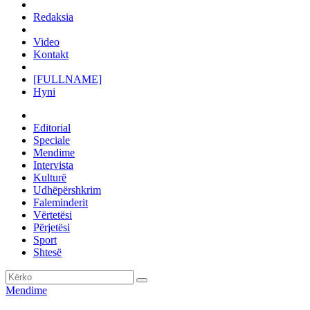
Redaksia
Video
Kontakt
[FULLNAME]
Hyni
Editorial
Speciale
Mendime
Intervista
Kulturë
Udhëpërshkrim
Faleminderit
Vërtetësi
Përjetësi
Sport
Shtesë
Mendime