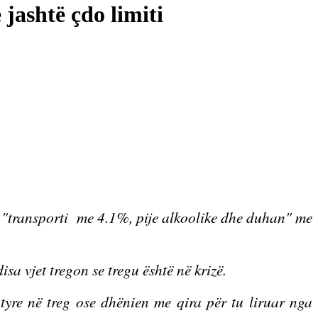
jashtë çdo limiti
 "transporti
me 4.1%, pije alkoolike dhe duhan" me
sa vjet tregon se tregu është në krizë.
 tyre në treg ose dhënien me qira për tu liruar nga