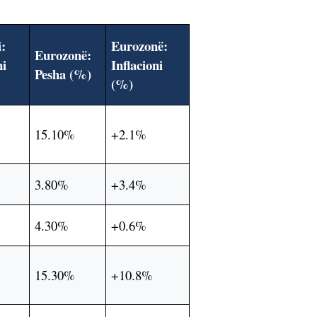
i:
Eurozonë:
Eurozonë:
ni
Inflacioni
Pesha (%)
(%)
15.10%
+2.1%
3.80%
+3.4%
4.30%
+0.6%
15.30%
+10.8%