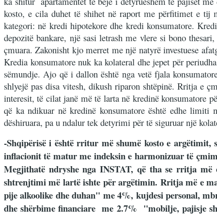
ka shitur apartamentet të bëjë i detyrueshëm të pajiset me 
kosto, e cila duhet të shihet në raport me përfitimet e ti
kategori: në kredi hipotekore dhe kredi konsumatore. Kredia
depozitë bankare, një sasi letrash me vlere si bono thesari
çmuara. Zakonisht kjo merret me një natyrë investuese afatg
Kredia konsumatore nuk ka kolateral dhe jepet për periudha 
sëmundje. Ajo që i dallon është nga vetë fjala konsumatore
shlyejë pas disa vitesh, dikush riparon shtëpinë. Rritja e 
interesit, të cilat janë më të larta në kredinë konsumatore 
që ka ndikuar në kredinë konsumatore është edhe limiti në
dëshiruara, pa u ndalur tek detyrimi për të siguruar një kolate
-Shqipërisë i është rritur më shumë kosto e argëtimit,
inflacionit të matur me indeksin e harmonizuar të çmi
Megjithatë ndryshe nga INSTAT, që tha se rritja më e 
shtrenjtimi më lartë ishte për argëtimin. Rritja më e 
pije alkoolike dhe duhan" me 4%, kujdesi personal, m
dhe shërbime financiare me 2.7% "mobilje, pajisje sh