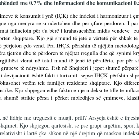
 , shëndeti me 0.7% dhe informacioni dhe komunikacioni 0
imeve të konsumit i ynë (IÇK) dhe indeksi i harmonizuar i çm
jnë nga mënyra se si ndërtohen dhe për çfarë përdoren. I par
 mat inflacioin për t'u bërë i krahasueshëm midis vendeve eu
rtën shqiptare. Kjo gjë s'mund të jetë e vërtetë për shkak të
 përjeton çdo vend. Pra IHÇK përfshin të njëjtën metodologj
ra tjetrën dhe të përdoren të njëjtat rregulla dhe që synimi kry
gjithësi vlerat në total mund të jenë të përafërta, por për
s grupeve të ndryshme. P.sh në Shqipëri i jepet shumë përparë
r i devijacionit është fakti i turizmit sepse IHÇK përfshin sh
okusohet vetëm tek familjet rezidente shqiptare. Kjo diferen
istike. Kjo shpjegon edhe faktin e një indeksi të tillë të inf
 shumë strikte përsa i përket mbledhjes së çmimeve, klasifiki
 lidhje me treguesit e muajit prill? Arsyeja është e thjeshte
ushqimet. Kjo shpjegon qartësisht se pse grupi argëtim, sport 
ti relativisht i lartë çka shkon në një drejtim që maskon inde