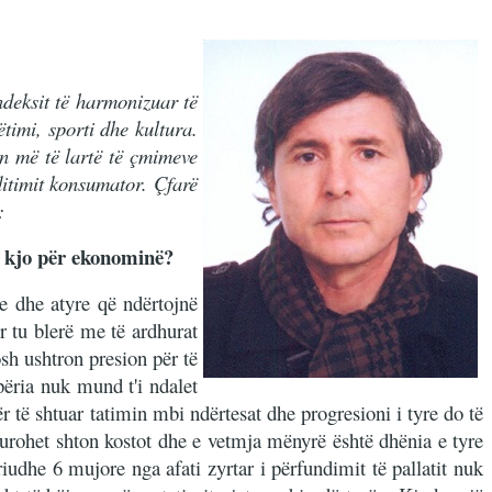
ndeksit të harmonizuar të
imi, sporti dhe kultura.
en më të lartë të çmimeve
ditimit konsumator. Çfarë
:
të kjo për ekonominë?
re dhe atyre që ndërtojnë
r tu blerë me të ardhurat
sh ushtron presion për të
përia nuk mund t'i ndalet
r të shtuar tatimin mbi ndërtesat dhe progresioni i tyre do të
gurohet shton kostot dhe e vetmja mënyrë është dhënia e tyre
iudhe 6 mujore nga afati zyrtar i përfundimit të pallatit nuk