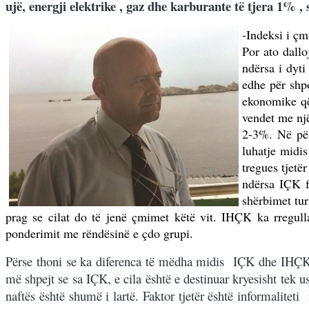
ujë, energji elektrike , gaz dhe karburante të tjera 1%
-Indeksi i çm
Por ato dallo
ndërsa i dyti
edhe për shpo
ekonomike që
vendet me një
2-3%. Në për
luhatje midi
tregues tjetë
ndërsa IÇK f
shërbimet tur
prag se cilat do të jenë çmimet këtë vit. IHÇK ka rregulla
ponderimit me rëndësinë e çdo grupi.
Përse thoni se ka diferenca të mëdha midis IÇK dhe IHÇK në
më shpejt se sa IÇK, e cila është e destinuar kryesisht tek 
naftës është shumë i lartë. Faktor tjetër është informalite