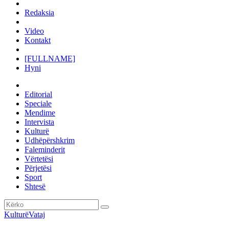
Redaksia
Video
Kontakt
[FULLNAME]
Hyni
Editorial
Speciale
Mendime
Intervista
Kulturë
Udhëpërshkrim
Faleminderit
Vërtetësi
Përjetësi
Sport
Shtesë
Kulturë
Vataj