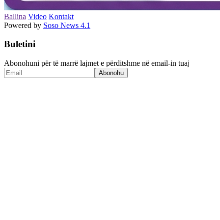
Ballina
Video
Kontakt
Powered by
Soso News 4.1
Buletini
Abonohuni për të marrë lajmet e përditshme në email-in tuaj
Abonohu