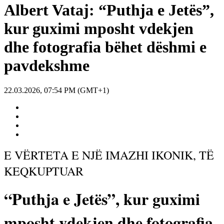
Albert Vataj: “Puthja e Jetës”,
kur guximi mposht vdekjen
dhe fotografia bëhet dëshmi e
pavdekshme
22.03.2026, 07:54 PM (GMT+1)
E VËRTETA E NJË IMAZHI IKONIK, TË
KEQKUPTUAR
“Puthja e Jetës”, kur guximi
mposht vdekjen dhe fotografia