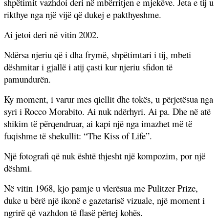
shpëtimit vazhdoi deri në mbërritjen e mjekëve. Jeta e tij u
rikthye nga një vijë që dukej e pakthyeshme.
Ai jetoi deri në vitin 2002.
Ndërsa njeriu që i dha frymë, shpëtimtari i tij, mbeti
dëshmitar i gjallë i atij çasti kur njeriu sfidon të
pamundurën.
Ky moment, i varur mes qiellit dhe tokës, u përjetësua nga
syri i Rocco Morabito. Ai nuk ndërhyri. Ai pa. Dhe në atë
shikim të përqendruar, ai kapi një nga imazhet më të
fuqishme të shekullit: “The Kiss of Life”.
Një fotografi që nuk është thjesht një kompozim, por një
dëshmi.
Në vitin 1968, kjo pamje u vlerësua me Pulitzer Prize,
duke u bërë një ikonë e gazetarisë vizuale, një moment i
ngrirë që vazhdon të flasë përtej kohës.