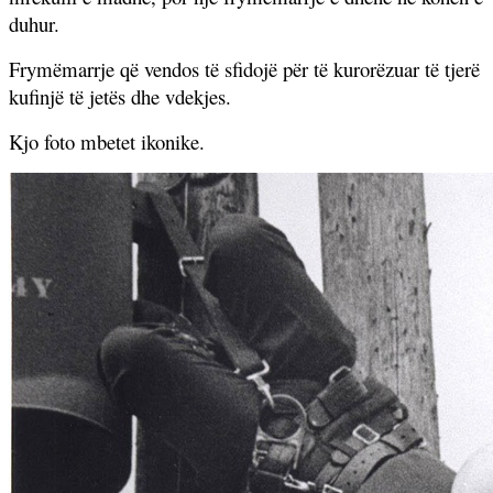
duhur.
Frymëmarrje që vendos të sfidojë për të kurorëzuar të tjerë
kufinjë të jetës dhe vdekjes.
Kjo foto mbetet ikonike.