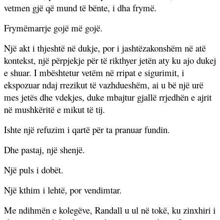
vetmen gjë që mund të bënte, i dha frymë.
Frymëmarrje gojë më gojë.
Një akt i thjeshtë në dukje, por i jashtëzakonshëm në atë
kontekst, një përpjekje për të rikthyer jetën aty ku ajo dukej
e shuar. I mbështetur vetëm në rripat e sigurimit, i
ekspozuar ndaj rrezikut të vazhdueshëm, ai u bë një urë
mes jetës dhe vdekjes, duke mbajtur gjallë rrjedhën e ajrit
në mushkëritë e mikut të tij.
Ishte një refuzim i qartë për ta pranuar fundin.
Dhe pastaj, një shenjë.
Një puls i dobët.
Një kthim i lehtë, por vendimtar.
Me ndihmën e kolegëve, Randall u ul në tokë, ku zinxhiri i