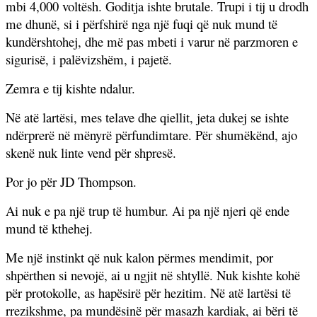
mbi 4,000 voltësh. Goditja ishte brutale. Trupi i tij u drodh
me dhunë, si i përfshirë nga një fuqi që nuk mund të
kundërshtohej, dhe më pas mbeti i varur në parzmoren e
sigurisë, i palëvizshëm, i pajetë.
Zemra e tij kishte ndalur.
Në atë lartësi, mes telave dhe qiellit, jeta dukej se ishte
ndërprerë në mënyrë përfundimtare. Për shumëkënd, ajo
skenë nuk linte vend për shpresë.
Por jo për JD Thompson.
Ai nuk e pa një trup të humbur. Ai pa një njeri që ende
mund të kthehej.
Me një instinkt që nuk kalon përmes mendimit, por
shpërthen si nevojë, ai u ngjit në shtyllë. Nuk kishte kohë
për protokolle, as hapësirë për hezitim. Në atë lartësi të
rrezikshme, pa mundësinë për masazh kardiak, ai bëri të