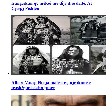
françeskan që mëkoi me dije dhe dritë, At
Gjergj Fishtën
Albert Vataj: Nusja malësore, një ikonë e
trashëgimisë shqiptare