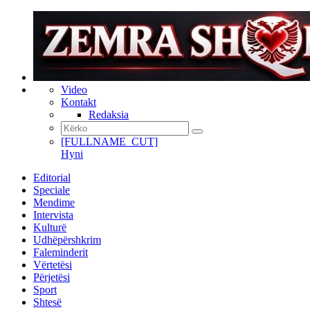
Video
Kontakt
Redaksia
[FULLNAME_CUT]
Hyni
Editorial
Speciale
Mendime
Intervista
Kulturë
Udhëpërshkrim
Faleminderit
Vërtetësi
Përjetësi
Sport
Shtesë