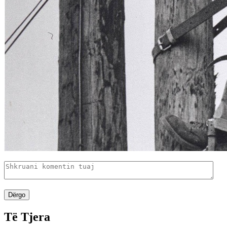
Dërgo
Të Tjera