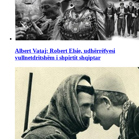
Albert Vataj: Robert Elsie, udhërrëfyesi
vullnetdritshëm i shpirtit shqiptar