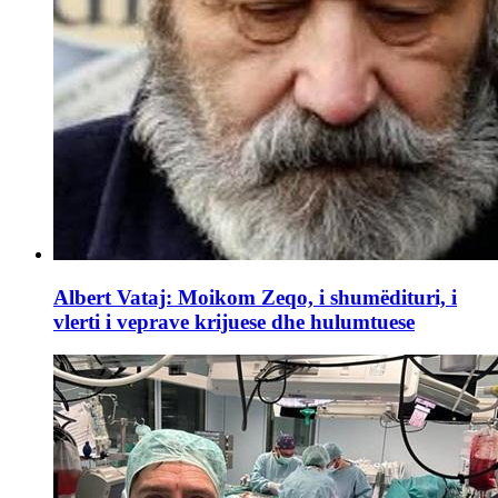
Albert Vataj: Moikom Zeqo, i shumëdituri, i
vlerti i veprave krijuese dhe hulumtuese