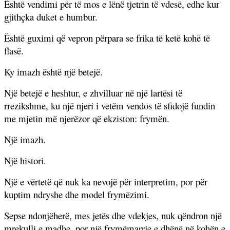
Është vendimi për të mos e lënë tjetrin të vdesë, edhe kur
gjithçka duket e humbur.
Është guximi që vepron përpara se frika të ketë kohë të
flasë.
Ky imazh është një betejë.
Një betejë e heshtur, e zhvilluar në një lartësi të
rrezikshme, ku një njeri i vetëm vendos të sfidojë fundin
me mjetin më njerëzor që ekziston: frymën.
Një imazh.
Një histori.
Një e vërtetë që nuk ka nevojë për interpretim, por për
kuptim ndryshe dhe model frymëzimi.
Sepse ndonjëherë, mes jetës dhe vdekjes, nuk qëndron një
mrekulli e madhe, por një frymëmarrje e dhënë në kohën e