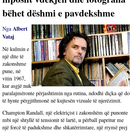
bëhet dëshmi e pavdekshme
Albert
Nga
Vataj
Në kulmin e
një dite të
zakonshme
pune, në
vitin 1967,
kur asgjë nuk
paralajmëronte përjashtimin nga rutina, ndodhi diçka që do
të hynte përgjithmonë në kujtesën vizuale të njerëzimit.
Champion Randall, një elektriçist i zakonshëm që punonte
mbi një shtyllë të tensionit të lartë, u përball papritur me
një forcë të padukshme dhe shkatërrimtare, një rrymë prej