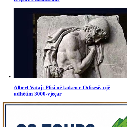
Albert Vataj: Plisi në kokën e Odisesë, një
udhëtim 3000-vjeçar