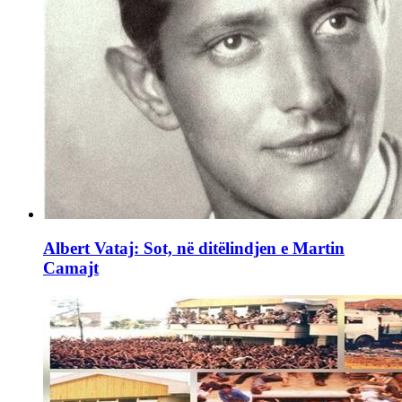
Albert Vataj: Sot, në ditëlindjen e Martin
Camajt