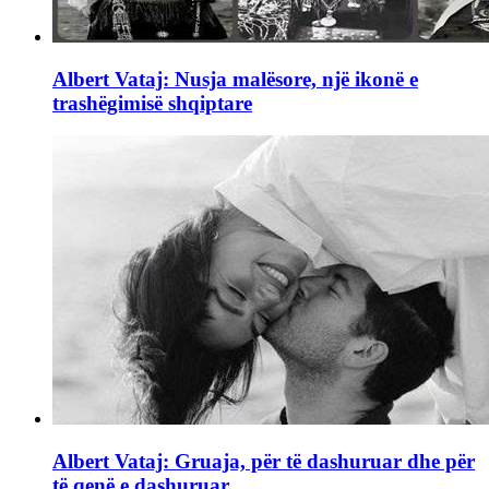
Albert Vataj: Nusja malësore, një ikonë e
trashëgimisë shqiptare
Albert Vataj: Gruaja, për të dashuruar dhe për
të qenë e dashuruar