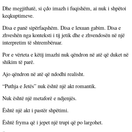
Dhe megjithatë, si çdo imazh i fuqishëm, ai nuk i shpëtoi
keqkuptimeve.
Disa e panë sipërfaqshëm. Disa e lexuan gabim. Disa e
zhveshën nga konteksti i tij jetik dhe e zhvendosën në një
interpretim të shtrembëruar.
Por e vërteta e këtij imazhi nuk qëndron në atë që duket në
shikim të parë.
Ajo qëndron në atë që ndodhi realisht.
“Puthja e Jetës” nuk është një akt romantik.
Nuk është një metaforë e ndjenjës.
Është një akt i pastër shpëtimi.
Është fryma që i jepet një trupi që po largohet.