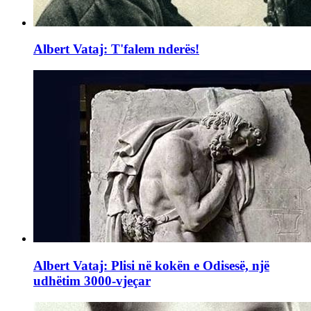
Albert Vataj: T'falem nderës!
Albert Vataj: Plisi në kokën e Odisesë, një
udhëtim 3000-vjeçar