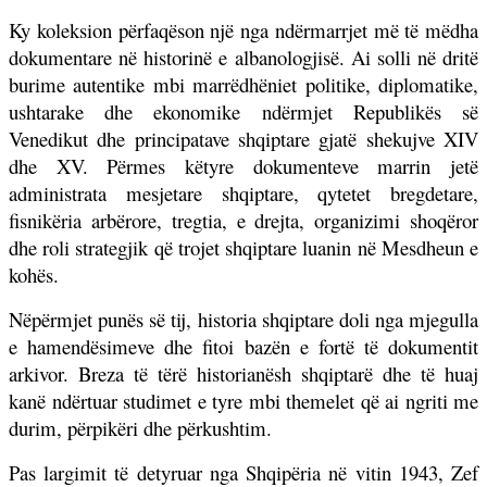
Ky koleksion përfaqëson një nga ndërmarrjet më të mëdha
dokumentare në historinë e albanologjisë. Ai solli në dritë
burime autentike mbi marrëdhëniet politike, diplomatike,
ushtarake dhe ekonomike ndërmjet Republikës së
Venedikut dhe principatave shqiptare gjatë shekujve XIV
dhe XV. Përmes këtyre dokumenteve marrin jetë
administrata mesjetare shqiptare, qytetet bregdetare,
fisnikëria arbërore, tregtia, e drejta, organizimi shoqëror
dhe roli strategjik që trojet shqiptare luanin në Mesdheun e
kohës.
Nëpërmjet punës së tij, historia shqiptare doli nga mjegulla
e hamendësimeve dhe fitoi bazën e fortë të dokumentit
arkivor. Breza të tërë historianësh shqiptarë dhe të huaj
kanë ndërtuar studimet e tyre mbi themelet që ai ngriti me
durim, përpikëri dhe përkushtim.
Pas largimit të detyruar nga Shqipëria në vitin 1943, Zef