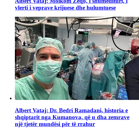
Albert Vataj: Moikom Zeqo, i shumëdituri, i
vlerti i veprave krijuese dhe hulumtuese
Albert Vataj: Dr. Bedri Ramadani, historia e
shqiptarit nga Kumanova, që u dha zemrave
një tjetër mundësi për të rrahur