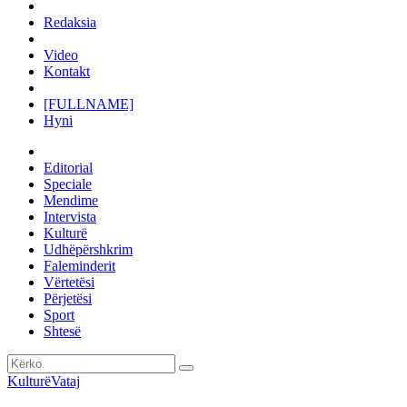
Redaksia
Video
Kontakt
[FULLNAME]
Hyni
Editorial
Speciale
Mendime
Intervista
Kulturë
Udhëpërshkrim
Faleminderit
Vërtetësi
Përjetësi
Sport
Shtesë
Kulturë
Vataj