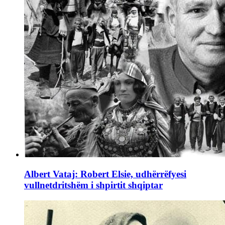
Albert Vataj: Robert Elsie, udhërrëfyesi
vullnetdritshëm i shpirtit shqiptar