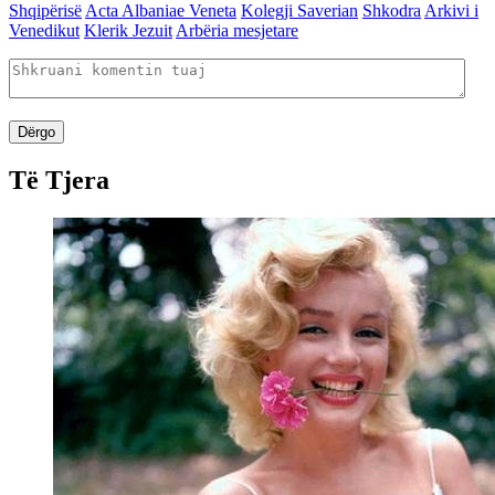
Shqipërisë
Acta Albaniae Veneta
Kolegji Saverian
Shkodra
Arkivi i
Venedikut
Klerik Jezuit
Arbëria mesjetare
Dërgo
Të Tjera