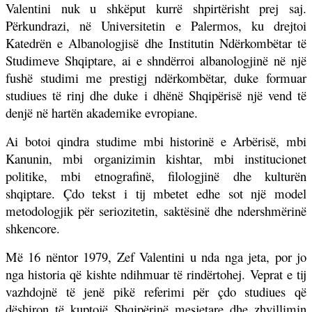
Valentini nuk u shkëput kurrë shpirtërisht prej saj.
Përkundrazi, në Universitetin e Palermos, ku drejtoi
Katedrën e Albanologjisë dhe Institutin Ndërkombëtar të
Studimeve Shqiptare, ai e shndërroi albanologjinë në një
fushë studimi me prestigj ndërkombëtar, duke formuar
studiues të rinj dhe duke i dhënë Shqipërisë një vend të
denjë në hartën akademike evropiane.
Ai botoi qindra studime mbi historinë e Arbërisë, mbi
Kanunin, mbi organizimin kishtar, mbi institucionet
politike, mbi etnografinë, filologjinë dhe kulturën
shqiptare. Çdo tekst i tij mbetet edhe sot një model
metodologjik për seriozitetin, saktësinë dhe ndershmërinë
shkencore.
Më 16 nëntor 1979, Zef Valentini u nda nga jeta, por jo
nga historia që kishte ndihmuar të rindërtohej. Veprat e tij
vazhdojnë të jenë pikë referimi për çdo studiues që
dëshiron të kuptojë Shqipërinë mesjetare dhe zhvillimin