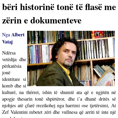
bëri historinë tonë të flasë me
zërin e dokumenteve
Albert
Nga
Vataj
Ndërsa
vetëdija dhe
përkatësia
jonë
identitare si
komb dhe si
kulturë, na thërret, ishin të shumtë ata që e ngjitën në
apogje thesarin tonë shpirtëror, dhe i’a dhanë dritës së
njohjes atë çfarë rrezikohej nga harrimi ose tjetërsimi, At
Zef Valentini mbetet zëri dhe vullnesa që arriti të inte një