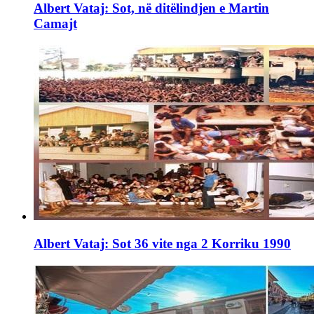
Albert Vataj: Sot, në ditëlindjen e Martin
Camajt
Albert Vataj: Sot 36 vite nga 2 Korriku 1990