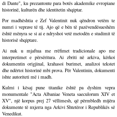
di Dante", ku prezantonte para botës akademike evropiane
historinë, kulturën dhe identitetin shqiptar.
Por madhështia e Zef Valentinit nuk qëndron vetëm te
numri i veprave të tij. Ajo që e bën të pazëvendësueshëm
është mënyra se si ai e ndryshoi vetë metodën e studimit të
historisë shqiptare.
Ai nuk u mjaftua me rrëfimet tradicionale apo me
interpretimet e përsëritura. Ai zbriti në arkiva, kërkoi
dokumentin origjinal, krahasoi burimet, analizoi tekstet
dhe ndërtoi historinë mbi prova. Për Valentinin, dokumenti
ishte autoriteti më i madh.
Kulmi i kësaj pune titanike është pa dyshim vepra
monumentale "Acta Albaniae Veneta saeculorum XIV et
XV", një korpus prej 27 vëllimesh, që përmbledh mijëra
dokumente të nxjerra nga Arkivi Shtetëror i Republikës së
Venedikut.