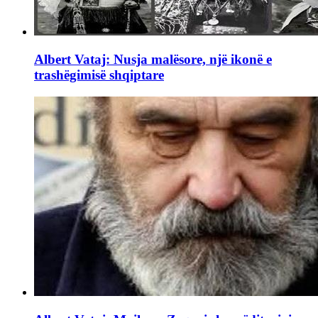
Albert Vataj: Nusja malësore, një ikonë e
trashëgimisë shqiptare