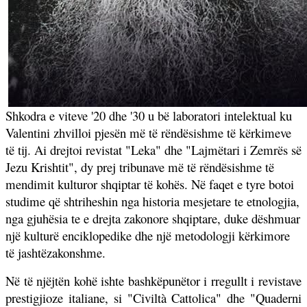
Shkodra e viteve '20 dhe '30 u bë laboratori intelektual ku
Valentini zhvilloi pjesën më të rëndësishme të kërkimeve
të tij. Ai drejtoi revistat "Leka" dhe "Lajmëtari i Zemrës së
Jezu Krishtit", dy prej tribunave më të rëndësishme të
mendimit kulturor shqiptar të kohës. Në faqet e tyre botoi
studime që shtriheshin nga historia mesjetare te etnologjia,
nga gjuhësia te e drejta zakonore shqiptare, duke dëshmuar
një kulturë enciklopedike dhe një metodologji kërkimore
të jashtëzakonshme.
Në të njëjtën kohë ishte bashkëpunëtor i rregullt i revistave
prestigjioze italiane, si "Civiltà Cattolica" dhe "Quaderni