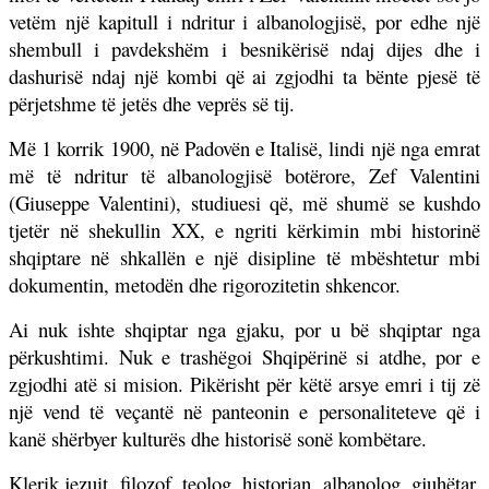
vetëm një kapitull i ndritur i albanologjisë, por edhe një
shembull i pavdekshëm i besnikërisë ndaj dijes dhe i
dashurisë ndaj një kombi që ai zgjodhi ta bënte pjesë të
përjetshme të jetës dhe veprës së tij.
Më 1 korrik 1900, në Padovën e Italisë, lindi një nga emrat
më të ndritur të albanologjisë botërore, Zef Valentini
(Giuseppe Valentini), studiuesi që, më shumë se kushdo
tjetër në shekullin XX, e ngriti kërkimin mbi historinë
shqiptare në shkallën e një disipline të mbështetur mbi
dokumentin, metodën dhe rigorozitetin shkencor.
Ai nuk ishte shqiptar nga gjaku, por u bë shqiptar nga
përkushtimi. Nuk e trashëgoi Shqipërinë si atdhe, por e
zgjodhi atë si mision. Pikërisht për këtë arsye emri i tij zë
një vend të veçantë në panteonin e personaliteteve që i
kanë shërbyer kulturës dhe historisë sonë kombëtare.
Klerik jezuit, filozof, teolog, historian, albanolog, gjuhëtar,