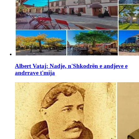
Albert Vataj: Nadje, n'Shkodrën e andjeve e
andrrave t'mija