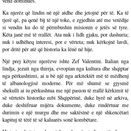
vend dominues.
Ka njerëz që lindin në një atdhe dhe jetojnë për të. Ka të
tjerë që, pa qenë bij të një toke, e zgjedhin atë me vetëdije
si vendin ku do të përmbushin misionin e jetës së tyre.
Këta janë më të rrallët. Ata nuk i lidh gjaku, por dashuria;
nuk i udhëheq interesi, por e vërteta; nuk kërkojnë lavdi,
por dritë për atë që historia ka lënë në hije.
Një prej këtyre njerëzve ishte Zef Valentini. Italian nga
lindja, jezuit nga thirrja, evropian nga kultura dhe shqiptar
nga përkushtimi, ai u bë një nga arkitektët më të mëdhenj
të albanologjisë moderne. Për më shumë se gjysmë
shekulli ai iu përkushtua me një pasion të rrallë kërkimit të
së vërtetës historike mbi Shqipërinë, duke hyrë në arkiva,
duke deshifruar mijëra dokumente, duke rindërtuar me
durimin e një murgu dhe me saktësinë e një shkencëtari
kapituj të tërë të së kaluarës sonë kombëtare.