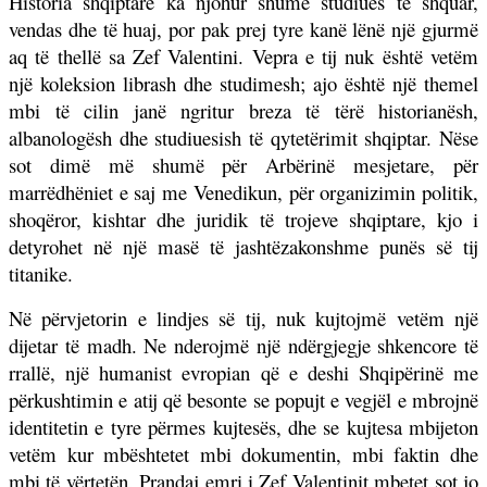
Historia shqiptare ka njohur shumë studiues të shquar,
vendas dhe të huaj, por pak prej tyre kanë lënë një gjurmë
aq të thellë sa Zef Valentini. Vepra e tij nuk është vetëm
një koleksion librash dhe studimesh; ajo është një themel
mbi të cilin janë ngritur breza të tërë historianësh,
albanologësh dhe studiuesish të qytetërimit shqiptar. Nëse
sot dimë më shumë për Arbërinë mesjetare, për
marrëdhëniet e saj me Venedikun, për organizimin politik,
shoqëror, kishtar dhe juridik të trojeve shqiptare, kjo i
detyrohet në një masë të jashtëzakonshme punës së tij
titanike.
Në përvjetorin e lindjes së tij, nuk kujtojmë vetëm një
dijetar të madh. Ne nderojmë një ndërgjegje shkencore të
rrallë, një humanist evropian që e deshi Shqipërinë me
përkushtimin e atij që besonte se popujt e vegjël e mbrojnë
identitetin e tyre përmes kujtesës, dhe se kujtesa mbijeton
vetëm kur mbështetet mbi dokumentin, mbi faktin dhe
mbi të vërtetën. Prandaj emri i Zef Valentinit mbetet sot jo