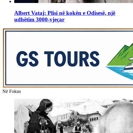
Albert Vataj: Plisi në kokën e Odisesë, një
udhëtim 3000-vjeçar
Në Fokus