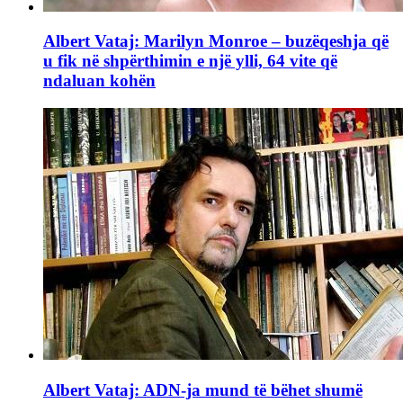
Albert Vataj: Marilyn Monroe – buzëqeshja që
u fik në shpërthimin e një ylli, 64 vite që
ndaluan kohën
Albert Vataj: ADN-ja mund të bëhet shumë