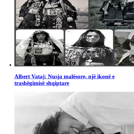
Albert Vataj: Nusja malësore, një ikonë e
trashëgimisë shqiptare