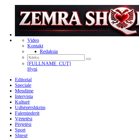
Video
Kontakt
Redaksia
[FULLNAME_CUT]
Hyni
Editorial
Speciale
Mendime
Intervista
Kulturë
Udhëpërshkrim
Faleminderit
Vërtetësi
Përjetësi
Sport
Shtesë