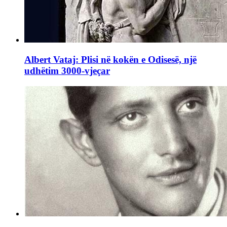
Albert Vataj: Plisi në kokën e Odisesë, një
udhëtim 3000-vjeçar