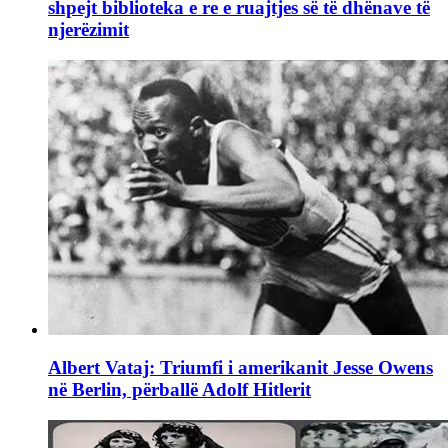
shpejt biblioteka e re e ruajtjes së të dhënave të
njerëzimit
Albert Vataj: Triumfi i amerikanit Jesse Owens
në Berlin, përballë Adolf Hitlerit