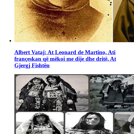
Albert Vataj: At Leonard de Martino, Ati
françeskan që mëkoi me dije dhe dritë, At
Gjergj Fishtën