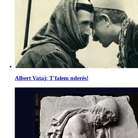
Albert Vataj: T'falem nderës!