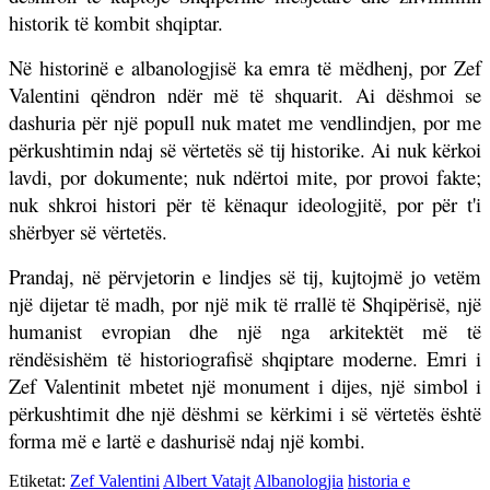
historik të kombit shqiptar.
Në historinë e albanologjisë ka emra të mëdhenj, por Zef
Valentini qëndron ndër më të shquarit. Ai dëshmoi se
dashuria për një popull nuk matet me vendlindjen, por me
përkushtimin ndaj së vërtetës së tij historike. Ai nuk kërkoi
lavdi, por dokumente; nuk ndërtoi mite, por provoi fakte;
nuk shkroi histori për të kënaqur ideologjitë, por për t'i
shërbyer së vërtetës.
Prandaj, në përvjetorin e lindjes së tij, kujtojmë jo vetëm
një dijetar të madh, por një mik të rrallë të Shqipërisë, një
humanist evropian dhe një nga arkitektët më të
rëndësishëm të historiografisë shqiptare moderne. Emri i
Zef Valentinit mbetet një monument i dijes, një simbol i
përkushtimit dhe një dëshmi se kërkimi i së vërtetës është
forma më e lartë e dashurisë ndaj një kombi.
Etiketat:
Zef Valentini
Albert Vatajt
Albanologjia
historia e