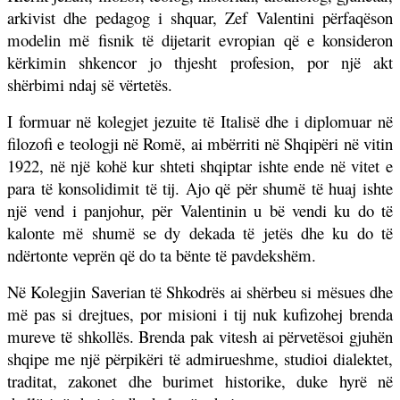
arkivist dhe pedagog i shquar, Zef Valentini përfaqëson
modelin më fisnik të dijetarit evropian që e konsideron
kërkimin shkencor jo thjesht profesion, por një akt
shërbimi ndaj së vërtetës.
I formuar në kolegjet jezuite të Italisë dhe i diplomuar në
filozofi e teologji në Romë, ai mbërriti në Shqipëri në vitin
1922, në një kohë kur shteti shqiptar ishte ende në vitet e
para të konsolidimit të tij. Ajo që për shumë të huaj ishte
një vend i panjohur, për Valentinin u bë vendi ku do të
kalonte më shumë se dy dekada të jetës dhe ku do të
ndërtonte veprën që do ta bënte të pavdekshëm.
Në Kolegjin Saverian të Shkodrës ai shërbeu si mësues dhe
më pas si drejtues, por misioni i tij nuk kufizohej brenda
mureve të shkollës. Brenda pak vitesh ai përvetësoi gjuhën
shqipe me një përpikëri të admirueshme, studioi dialektet,
traditat, zakonet dhe burimet historike, duke hyrë në