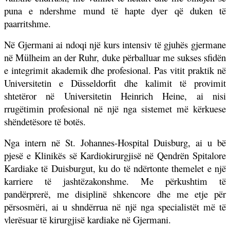
puna e ndershme mund të hapte dyer që duken të
paarritshme.
Në Gjermani ai ndoqi një kurs intensiv të gjuhës gjermane
në Mülheim an der Ruhr, duke përballuar me sukses sfidën
e integrimit akademik dhe profesional. Pas vitit praktik në
Universitetin e Düsseldorfit dhe kalimit të provimit
shtetëror në Universitetin Heinrich Heine, ai nisi
rrugëtimin profesional në një nga sistemet më kërkuese
shëndetësore të botës.
Nga intern në St. Johannes-Hospital Duisburg, ai u bë
pjesë e Klinikës së Kardiokirurgjisë në Qendrën Spitalore
Kardiake të Duisburgut, ku do të ndërtonte themelet e një
karriere të jashtëzakonshme. Me përkushtim të
pandërprerë, me disiplinë shkencore dhe me etje për
përsosmëri, ai u shndërrua në një nga specialistët më të
vlerësuar të kirurgjisë kardiake në Gjermani.