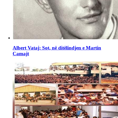
Albert Vataj: Sot, në ditëlindjen e Martin
Camajt