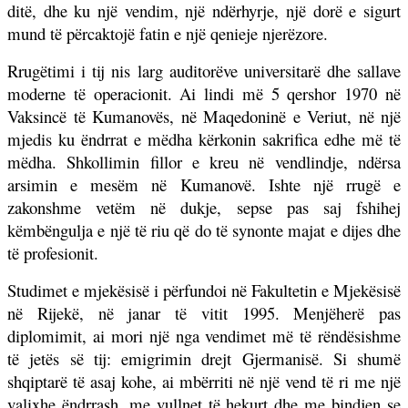
ditë, dhe ku një vendim, një ndërhyrje, një dorë e sigurt
mund të përcaktojë fatin e një qenieje njerëzore.
Rrugëtimi i tij nis larg auditorëve universitarë dhe sallave
moderne të operacionit. Ai lindi më 5 qershor 1970 në
Vaksincë të Kumanovës, në Maqedoninë e Veriut, në një
mjedis ku ëndrrat e mëdha kërkonin sakrifica edhe më të
mëdha. Shkollimin fillor e kreu në vendlindje, ndërsa
arsimin e mesëm në Kumanovë. Ishte një rrugë e
zakonshme vetëm në dukje, sepse pas saj fshihej
këmbëngulja e një të riu që do të synonte majat e dijes dhe
të profesionit.
Studimet e mjekësisë i përfundoi në Fakultetin e Mjekësisë
në Rijekë, në janar të vitit 1995. Menjëherë pas
diplomimit, ai mori një nga vendimet më të rëndësishme
të jetës së tij: emigrimin drejt Gjermanisë. Si shumë
shqiptarë të asaj kohe, ai mbërriti në një vend të ri me një
valixhe ëndrrash, me vullnet të hekurt dhe me bindjen se