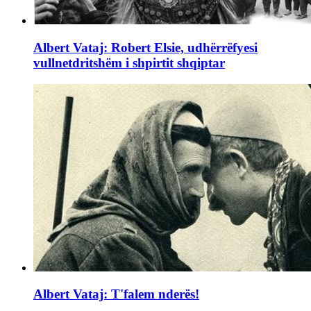
Albert Vataj: Robert Elsie, udhërrëfyesi
vullnetdritshëm i shpirtit shqiptar
Albert Vataj: T'falem nderës!