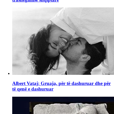
Albert Vataj: Gruaja, për të dashuruar dhe për
të qenë e dashuruar