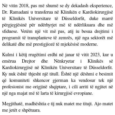
Në vitin 2018, pas më shumë se dy dekadash eksperience,
Dr. Ramadani u transferua në Klinikën e Kardiokirurgjisë
të Klinikës Universitare të Düsseldorfit, duke marrë
përgjegjësinë për ndërhyrjet më të ndërlikuara dhe më
sfiduese. Vetëm një vit më pas, atij iu besua drejtimi i
programit të transplanteve të zemrës, një nga sektorët më
delikatë dhe më prestigjiozë të mjekësisë moderne.
Kulmi i këtij rrugëtimi erdhi në janar të vitit 2023, kur u
emërua Drejtor dhe Nënkryetar i Klinikës së
Kardiokirurgjisë në Klinikën Universitare të Düsseldorfit.
Ky nuk është thjesht një titull. Është një dëshmi e besimit
që komuniteti shkencor gjerman ka vendosur tek një
profesionist me origjinë shqiptare, i cili arriti të ngjitet në
një nga majat më të larta të kirurgjisë evropiane.
Megjithatë, madhështia e tij nuk matet me titujt. Ajo matet
me jetët e shpëtuara.