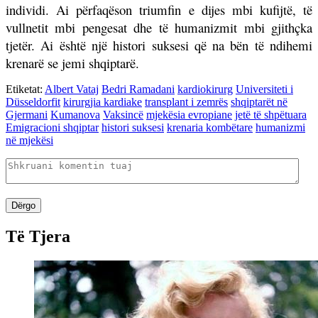
individi. Ai përfaqëson triumfin e dijes mbi kufijtë, të
vullnetit mbi pengesat dhe të humanizmit mbi gjithçka
tjetër. Ai është një histori suksesi që na bën të ndihemi
krenarë se jemi shqiptarë.
Etiketat:
Albert Vataj
Bedri Ramadani
kardiokirurg
Universiteti i
Düsseldorfit
kirurgjia kardiake
transplant i zemrës
shqiptarët në
Gjermani
Kumanova
Vaksincë
mjekësia evropiane
jetë të shpëtuara
Emigracioni shqiptar
histori suksesi
krenaria kombëtare
humanizmi
në mjekësi
Dërgo
Të Tjera