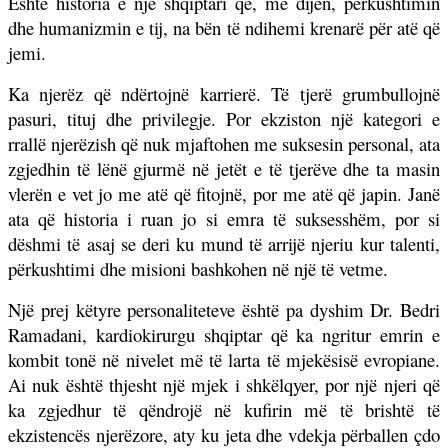
Është historia e një shqiptari që, me dijen, përkushtimin
dhe humanizmin e tij, na bën të ndihemi krenarë për atë që
jemi.
Ka njerëz që ndërtojnë karrierë. Të tjerë grumbullojnë
pasuri, tituj dhe privilegje. Por ekziston një kategori e
rrallë njerëzish që nuk mjaftohen me suksesin personal, ata
zgjedhin të lënë gjurmë në jetët e të tjerëve dhe ta masin
vlerën e vet jo me atë që fitojnë, por me atë që japin. Janë
ata që historia i ruan jo si emra të suksesshëm, por si
dëshmi të asaj se deri ku mund të arrijë njeriu kur talenti,
përkushtimi dhe misioni bashkohen në një të vetme.
Një prej këtyre personaliteteve është pa dyshim Dr. Bedri
Ramadani, kardiokirurgu shqiptar që ka ngritur emrin e
kombit tonë në nivelet më të larta të mjekësisë evropiane.
Ai nuk është thjesht një mjek i shkëlqyer, por një njeri që
ka zgjedhur të qëndrojë në kufirin më të brishtë të
ekzistencës njerëzore, aty ku jeta dhe vdekja përballen çdo