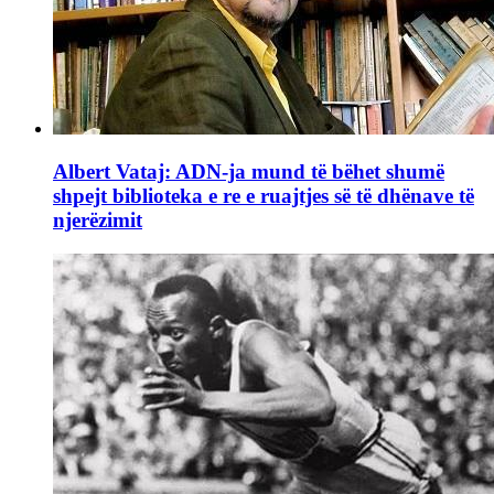
Albert Vataj: ADN-ja mund të bëhet shumë
shpejt biblioteka e re e ruajtjes së të dhënave të
njerëzimit