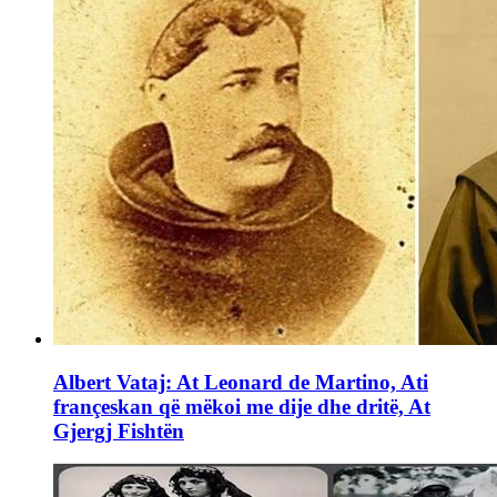
Albert Vataj: At Leonard de Martino, Ati
françeskan që mëkoi me dije dhe dritë, At
Gjergj Fishtën