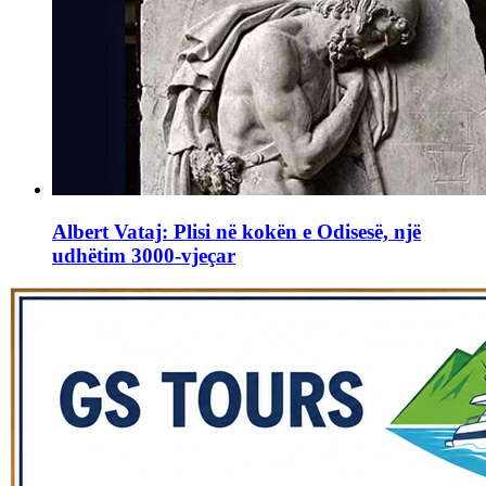
Albert Vataj: Plisi në kokën e Odisesë, një
udhëtim 3000-vjeçar