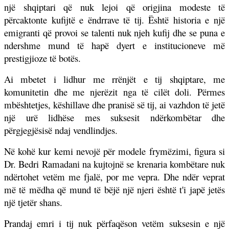
një shqiptari që nuk lejoi që origjina modeste të
përcaktonte kufijtë e ëndrrave të tij. Është historia e një
emigranti që provoi se talenti nuk njeh kufij dhe se puna e
ndershme mund të hapë dyert e institucioneve më
prestigjioze të botës.
Ai mbetet i lidhur me rrënjët e tij shqiptare, me
komunitetin dhe me njerëzit nga të cilët doli. Përmes
mbështetjes, këshillave dhe pranisë së tij, ai vazhdon të jetë
një urë lidhëse mes suksesit ndërkombëtar dhe
përgjegjësisë ndaj vendlindjes.
Në kohë kur kemi nevojë për modele frymëzimi, figura si
Dr. Bedri Ramadani na kujtojnë se krenaria kombëtare nuk
ndërtohet vetëm me fjalë, por me vepra. Dhe ndër veprat
më të mëdha që mund të bëjë një njeri është t'i japë jetës
një tjetër shans.
Prandaj emri i tij nuk përfaqëson vetëm suksesin e një