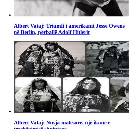
Albert Vataj: Triumfi i amerikanit Jesse Owens
në Berlin, përballë Adolf Hitlerit
Albert Vataj: Nusja malësore, një ikonë e
trashëgimisë shqiptare