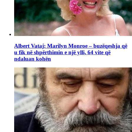
Albert Vataj: Marilyn Monroe – buzëqeshja që
u fik në shpërthimin e një ylli, 64 vite që
ndaluan kohën