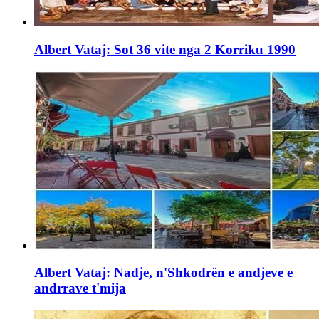
Albert Vataj: Sot 36 vite nga 2 Korriku 1990
Albert Vataj: Nadje, n'Shkodrën e andjeve e
andrrave t'mija