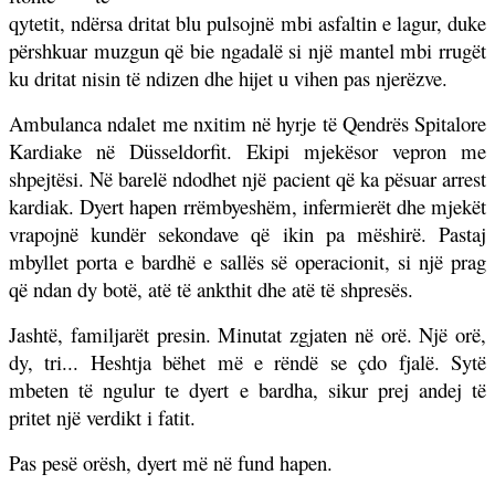
qytetit, ndërsa dritat blu pulsojnë mbi asfaltin e lagur, duke
përshkuar muzgun që bie ngadalë si një mantel mbi rrugët
ku dritat nisin të ndizen dhe hijet u vihen pas njerëzve.
Ambulanca ndalet me nxitim në hyrje të Qendrës Spitalore
Kardiake në Düsseldorfit. Ekipi mjekësor vepron me
shpejtësi. Në barelë ndodhet një pacient që ka pësuar arrest
kardiak. Dyert hapen rrëmbyeshëm, infermierët dhe mjekët
vrapojnë kundër sekondave që ikin pa mëshirë. Pastaj
mbyllet porta e bardhë e sallës së operacionit, si një prag
që ndan dy botë, atë të ankthit dhe atë të shpresës.
Jashtë, familjarët presin. Minutat zgjaten në orë. Një orë,
dy, tri... Heshtja bëhet më e rëndë se çdo fjalë. Sytë
mbeten të ngulur te dyert e bardha, sikur prej andej të
pritet një verdikt i fatit.
Pas pesë orësh, dyert më në fund hapen.