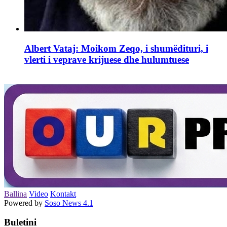
Albert Vataj: Moikom Zeqo, i shumëdituri, i
vlerti i veprave krijuese dhe hulumtuese
Ballina
Video
Kontakt
Powered by
Soso News 4.1
Buletini