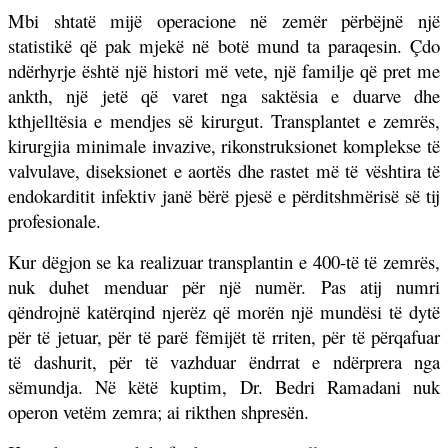
Mbi shtatë mijë operacione në zemër përbëjnë një
statistikë që pak mjekë në botë mund ta paraqesin. Çdo
ndërhyrje është një histori më vete, një familje që pret me
ankth, një jetë që varet nga saktësia e duarve dhe
kthjelltësia e mendjes së kirurgut. Transplantet e zemrës,
kirurgjia minimale invazive, rikonstruksionet komplekse të
valvulave, diseksionet e aortës dhe rastet më të vështira të
endokarditit infektiv janë bërë pjesë e përditshmërisë së tij
profesionale.
Kur dëgjon se ka realizuar transplantin e 400-të të zemrës,
nuk duhet menduar për një numër. Pas atij numri
qëndrojnë katërqind njerëz që morën një mundësi të dytë
për të jetuar, për të parë fëmijët të rriten, për të përqafuar
të dashurit, për të vazhduar ëndrrat e ndërprera nga
sëmundja. Në këtë kuptim, Dr. Bedri Ramadani nuk
operon vetëm zemra; ai rikthen shpresën.