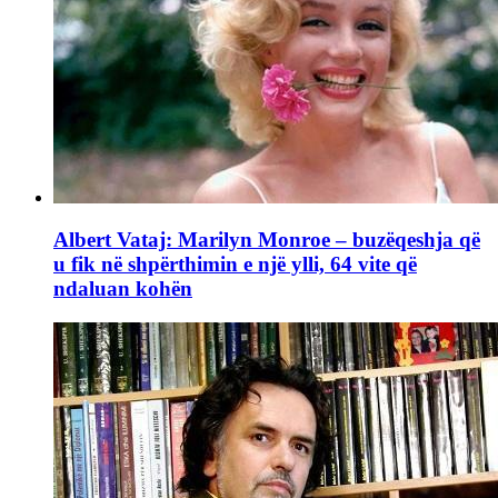
Albert Vataj: Marilyn Monroe – buzëqeshja që
u fik në shpërthimin e një ylli, 64 vite që
ndaluan kohën