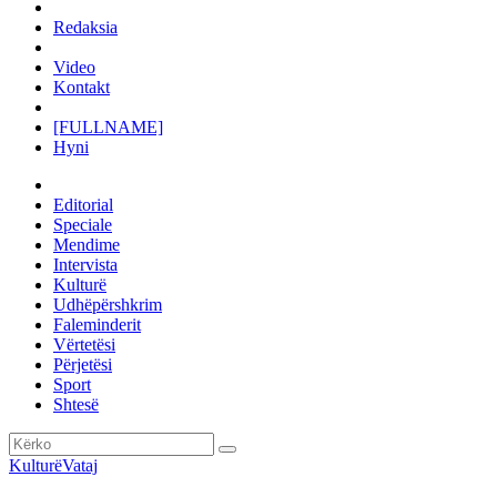
Redaksia
Video
Kontakt
[FULLNAME]
Hyni
Editorial
Speciale
Mendime
Intervista
Kulturë
Udhëpërshkrim
Faleminderit
Vërtetësi
Përjetësi
Sport
Shtesë
Kulturë
Vataj