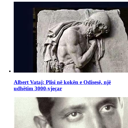
Albert Vataj: Plisi në kokën e Odisesë, një
udhëtim 3000-vjeçar