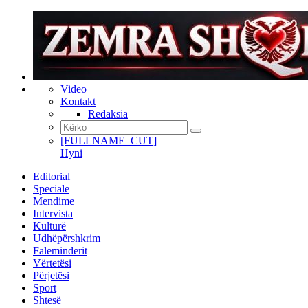
Video
Kontakt
Redaksia
[FULLNAME_CUT]
Hyni
Editorial
Speciale
Mendime
Intervista
Kulturë
Udhëpërshkrim
Faleminderit
Vërtetësi
Përjetësi
Sport
Shtesë