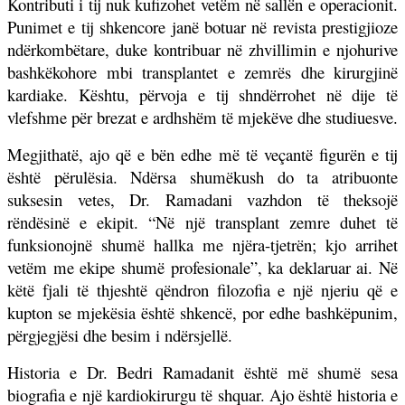
Kontributi i tij nuk kufizohet vetëm në sallën e operacionit.
Punimet e tij shkencore janë botuar në revista prestigjioze
ndërkombëtare, duke kontribuar në zhvillimin e njohurive
bashkëkohore mbi transplantet e zemrës dhe kirurgjinë
kardiake. Kështu, përvoja e tij shndërrohet në dije të
vlefshme për brezat e ardhshëm të mjekëve dhe studiuesve.
Megjithatë, ajo që e bën edhe më të veçantë figurën e tij
është përulësia. Ndërsa shumëkush do ta atribuonte
suksesin vetes, Dr. Ramadani vazhdon të theksojë
rëndësinë e ekipit. “Në një transplant zemre duhet të
funksionojnë shumë hallka me njëra-tjetrën; kjo arrihet
vetëm me ekipe shumë profesionale”, ka deklaruar ai. Në
këtë fjali të thjeshtë qëndron filozofia e një njeriu që e
kupton se mjekësia është shkencë, por edhe bashkëpunim,
përgjegjësi dhe besim i ndërsjellë.
Historia e Dr. Bedri Ramadanit është më shumë sesa
biografia e një kardiokirurgu të shquar. Ajo është historia e