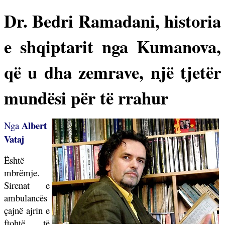
Dr. Bedri Ramadani, historia
e shqiptarit nga Kumanova,
që u dha zemrave, një tjetër
mundësi për të rrahur
Albert
Nga
Vataj
Është
mbrëmje.
Sirenat e
ambulancës
çajnë ajrin e
ftohtë të