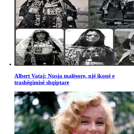
Albert Vataj: Nusja malësore, një ikonë e
trashëgimisë shqiptare