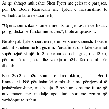
Ai që shfaqet nuk është Shën Pjetri me çelësat e parajsës,
por Dr. Bedri Ramadani me fjalën e mëshirshme të
vullnetit të lartë në duart e tij.
“Operacioni shkoi shumë mirë. Ishte një rast i ndërlikuar,
por gjithçka përfundoi me sukses”, thotë ai qetësisht.
Në ato pak fjalë shpërthen një univers emocionesh. Lotët e
ankthit kthehen në lot gëzimi. Përqafimet dhe falënderimet
shpërthejnë si një dritë e bekuar që del nga ajo sallë ku,
për orë të tëra, jeta dhe vdekja u përballën dhëmb për
dhëmb.
Kjo është e përditshmja e kardiokirurgut Dr. Bedri
Ramadani. Një përditshmëri e mbushur me përgjegjësi të
jashtëzakonshme, me beteja të heshtura dhe me fitore që
nuk maten me medalje apo tituj, por me zemra që
vazhdojnë të rrahin.