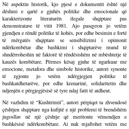
Në aspektin historik, kjo pjesë e dokumentit është një
dëshmi e qartë e gjuhës politike dhe emocionale që
karakterizonte literaturën ilegale shqiptare pas
demonstratave të vitit 1981. Ajo pasqyron jo vetëm
gjendjen e rëndë politike të kohës, por edhe besimin e fortë
të mërgatës shqiptare se sensibilizimi i opinionit
ndërkombëtar dhe bashkimi i shqiptarëve mund të
shndërroheshin në faktorë të rëndësishëm në mbështetje të
kauzës kombëtare. Përmes kësaj gjuhe të ngarkuar me
emocione, metafora dhe simbole historike, autori synonte
të zgjonte jo vetëm ndërgjegjen politike të
bashkatdhetarëve, por edhe krenarinë, solidaritetin dhe
ndjenjën e përgjegjësisë së tyre ndaj fatit të atdheut.
Në vazhdim të “Kushtrimit”, autori përpiqet ta zhvendosë
çështjen shqiptare nga kufijtë e një problemi të brendshëm
jugosllav në një çështje që meritonte vëmendjen e
bashkësisë ndërkombëtare. Ai nuk mjaftohet vetëm me