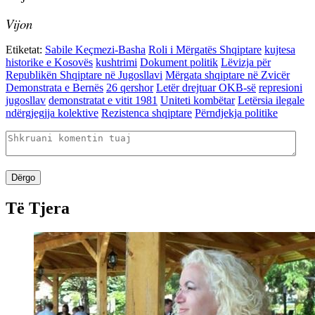
Vijon
Etiketat:
Sabile Keçmezi-Basha
Roli i Mërgatës Shqiptare
kujtesa
historike e Kosovës
kushtrimi
Dokument politik
Lëvizja për
Republikën Shqiptare në Jugosllavi
Mërgata shqiptare në Zvicër
Demonstrata e Bernës
26 qershor
Letër drejtuar OKB-së
represioni
jugosllav
demonstratat e vitit 1981
Uniteti kombëtar
Letërsia ilegale
ndërgjegjja kolektive
Rezistenca shqiptare
Përndjekja politike
Dërgo
Të Tjera