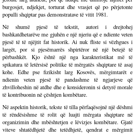
burgosjet, ndjekjet, torturat dhe vrasjet që po përjetonte
populli shqiptar pas demonstratave të vitit 1981.
Në shumë pjesë të tekstit, autori i drejtohej
bashkatdhetarëve me gjuhën e një njeriu që e ndiente veten
pjesë të të njëjtit fat historik. Ai nuk fliste si vëzhgues i
largët, por si pjesëmarrës shpirtëror në një betejë të
përbashkët. Kjo është një nga karakteristikat më të
spikatura të letërsisë politike të mërgatës shqiptare të asaj
kohe. Edhe pse fizikisht larg Kosovës, mërgimtarët e
ndienin veten pjesë të pandashme të ngjarjeve që
zhvilloheshin në atdhe dhe e konsideronin si detyrë morale
të kontribuonin në çështjen kombëtare.
Në aspektin historik, tekste të tilla përfaqësojnë një dëshmi
të rëndësishme të rolit që luajti mërgata shqiptare në
organizimin dhe mbështetjen e lëvizjes kombëtare. Gjatë
viteve shtatëdhjetë dhe tetëdhjetë, qendrat e mërgimit