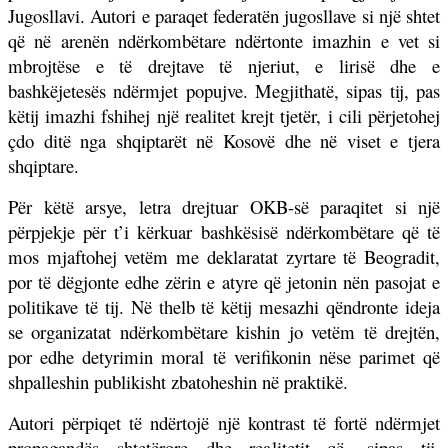
Jugosllavi. Autori e paraqet federatën jugosllave si një shtet
që në arenën ndërkombëtare ndërtonte imazhin e vet si
mbrojtëse e të drejtave të njeriut, e lirisë dhe e
bashkëjetesës ndërmjet popujve. Megjithatë, sipas tij, pas
këtij imazhi fshihej një realitet krejt tjetër, i cili përjetohej
çdo ditë nga shqiptarët në Kosovë dhe në viset e tjera
shqiptare.
Për këtë arsye, letra drejtuar OKB-së paraqitet si një
përpjekje për t’i kërkuar bashkësisë ndërkombëtare që të
mos mjaftohej vetëm me deklaratat zyrtare të Beogradit,
por të dëgjonte edhe zërin e atyre që jetonin nën pasojat e
politikave të tij. Në thelb të këtij mesazhi qëndronte ideja
se organizatat ndërkombëtare kishin jo vetëm të drejtën,
por edhe detyrimin moral të verifikonin nëse parimet që
shpalleshin publikisht zbatoheshin në praktikë.
Autori përpiqet të ndërtojë një kontrast të fortë ndërmjet
propagandës shtetërore dhe realitetit që, sipas tij,