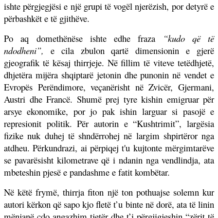
ishte përgjegjësi e një grupi të vogël njerëzish, por detyrë e
përbashkët e të gjithëve.
Po aq domethënëse ishte edhe fraza
“kudo që të
ndodheni”,
e cila zbulon qartë dimensionin e gjerë
gjeografik të kësaj thirrjeje. Në fillim të viteve tetëdhjetë,
dhjetëra mijëra shqiptarë jetonin dhe punonin në vendet e
Evropës Perëndimore, veçanërisht në Zvicër, Gjermani,
Austri dhe Francë. Shumë prej tyre kishin emigruar për
arsye ekonomike, por jo pak ishin larguar si pasojë e
represionit politik. Për autorin e “Kushtrimit”, largësia
fizike nuk duhej të shndërrohej në largim shpirtëror nga
atdheu. Përkundrazi, ai përpiqej t'u kujtonte mërgimtarëve
se pavarësisht kilometrave që i ndanin nga vendlindja, ata
mbeteshin pjesë e pandashme e fatit kombëtar.
Në këtë frymë, thirrja fiton një ton pothuajse solemn kur
autori kërkon që sapo kjo fletë t’u binte në dorë, ata të linin
mënjanë çdo angazhim tjetër dhe t’i përgjigjeshin “zërit të