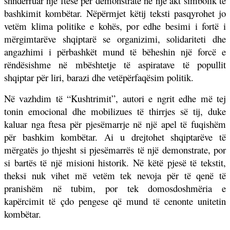
shndërruar një ftesë për demonstratë në një akt simbolik të
bashkimit kombëtar. Nëpërmjet këtij teksti pasqyrohet jo
vetëm klima politike e kohës, por edhe besimi i fortë i
mërgimtarëve shqiptarë se organizimi, solidariteti dhe
angazhimi i përbashkët mund të bëheshin një forcë e
rëndësishme në mbështetje të aspiratave të popullit
shqiptar për liri, barazi dhe vetëpërfaqësim politik.
Në vazhdim të “Kushtrimit”, autori e ngrit edhe më tej
tonin emocional dhe mobilizues të thirrjes së tij, duke
kaluar nga ftesa për pjesëmarrje në një apel të fuqishëm
për bashkim kombëtar. Ai u drejtohet shqiptarëve të
mërgatës jo thjesht si pjesëmarrës të një demonstrate, por
si bartës të një misioni historik. Në këtë pjesë të tekstit,
theksi nuk vihet më vetëm tek nevoja për të qenë të
pranishëm në tubim, por tek domosdoshmëria e
kapërcimit të çdo pengese që mund të cenonte unitetin
kombëtar.