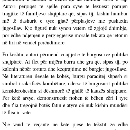
Autori përpiqet të sjellë para syve të lexuesit pamjen
tragjike të familjeve shqiptare që, sipas tij, kishin humbur
më të dashurit e tyre gjatë përplasjeve me pushtetin
jugosllav. Kjo figurë nuk synon vetëm të zgjojë dhimbje,
por edhe ndjenjën e përgjegjësisë morale tek ata që jetonin
në liri në vendet perëndimore.
Po kështu, autori përmend vuajtjet e të burgosurve politikë
shqiptarë. Ai flet për mijëra burra dhe gra që, sipas tij, po
kalonin nëpër tortura dhe keqtrajtime në burgjet jugosllave.
Në literaturën ilegale të kohës, burgu paraqitej shpesh si
simbol i sakrificës kombëtare, ndërsa të burgosurit politikë
konsideroheshin si dëshmorë të gjallë të kauzës shqiptare.
Për këtë arsye, demonstruesit ftohen të bëhen zëri i tyre
dhe t’ia tregojnë botës fatin e atyre që nuk kishin mundësi
të flisnin vetë.
Një vend të veçantë në këtë pjesë të tekstit zë edhe