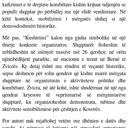
kufizimet e të drejtave kombëtare kishin krijuar ndjenjën se
populli shqiptar po përballej me një sfidë vendimtare. Në
këtë kontekst, mobilizimi i mërgatës shihej si një
domosdoshmëri historike.
Më pas, “Kushtrimi” kalon nga gjuha simbolike në një
thirrje konkrete organizative. Shqiptarët ftoheshin të
mblidheshin në mënyrë masive më 26 qershor, në orën
njëmbëdhjetë paradite, në stacionin e trenit në Bernë të
Zvicrës. Ky detaj është me rëndësi të veçantë historike,
sepse dëshmon për rolin qendror që kishte marrë mërgata
shqiptare në organizimin e aktiviteteve politike dhe
kombëtare. Zvicra, në atë kohë, ishte shndërruar në një nga
qendrat kryesore të veprimtarisë së mërgimtarëve
shqiptarë, ku organizoheshin demonstrata, tubime dhe
aktivitete sensibilizuese për çështjen e Kosovës.
Por autori nuk mjaftohej vetëm me dhënien e datës dhe
vendit. Ai përpiqej të krijonte një atmosferë entuziazmi