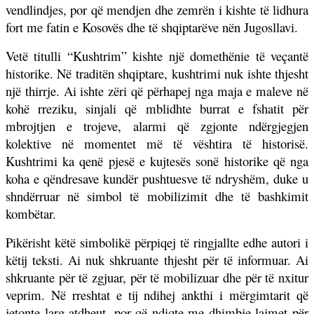
vendlindjes, por që mendjen dhe zemrën i kishte të lidhura
fort me fatin e Kosovës dhe të shqiptarëve nën Jugosllavi.
Vetë titulli “Kushtrim” kishte një domethënie të veçantë
historike. Në traditën shqiptare, kushtrimi nuk ishte thjesht
një thirrje. Ai ishte zëri që përhapej nga maja e maleve në
kohë rreziku, sinjali që mblidhte burrat e fshatit për
mbrojtjen e trojeve, alarmi që zgjonte ndërgjegjen
kolektive në momentet më të vështira të historisë.
Kushtrimi ka qenë pjesë e kujtesës sonë historike që nga
koha e qëndresave kundër pushtuesve të ndryshëm, duke u
shndërruar në simbol të mobilizimit dhe të bashkimit
kombëtar.
Pikërisht këtë simbolikë përpiqej të ringjallte edhe autori i
këtij teksti. Ai nuk shkruante thjesht për të informuar. Ai
shkruante për të zgjuar, për të mobilizuar dhe për të nxitur
veprim. Në rreshtat e tij ndihej ankthi i mërgimtarit që
jetonte larg atdheut, por që ndiqte me dhimbje lajmet për