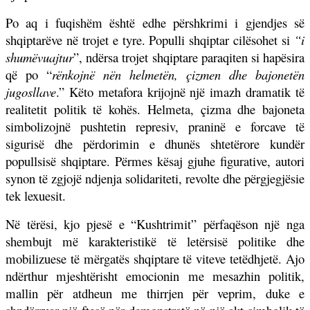
Po aq i fuqishëm është edhe përshkrimi i gjendjes së
shqiptarëve në trojet e tyre. Populli shqiptar cilësohet si
“i
shumëvuajtur
”, ndërsa trojet shqiptare paraqiten si hapësira
që po “
rënkojnë nën helmetën, çizmen dhe bajonetën
jugosllave
.” Këto metafora krijojnë një imazh dramatik të
realitetit politik të kohës. Helmeta, çizma dhe bajoneta
simbolizojnë pushtetin represiv, praninë e forcave të
sigurisë dhe përdorimin e dhunës shtetërore kundër
popullsisë shqiptare. Përmes kësaj gjuhe figurative, autori
synon të zgjojë ndjenja solidariteti, revolte dhe përgjegjësie
tek lexuesit.
Në tërësi, kjo pjesë e “Kushtrimit” përfaqëson një nga
shembujt më karakteristikë të letërsisë politike dhe
mobilizuese të mërgatës shqiptare të viteve tetëdhjetë. Ajo
ndërthur mjeshtërisht emocionin me mesazhin politik,
mallin për atdheun me thirrjen për veprim, duke e