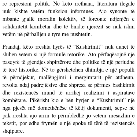
re represioni politik. Në këto rrethana, literatura ilegale
nuk kishte vetëm funksion informues. Ajo synonte të
mbante gjallë moralin kolektiv, të forconte ndjenjën e
solidaritetit kombëtar dhe të bindte njerëzit se nuk ishin
vetëm në përballjen e tyre me pushtetin.
Prandaj, këto rreshta hyrës të “Kushtrimit” nuk duhet të
shihen vetëm si një formulë retorike. Ato përfaqësojnë një
pasqyrë të gjendjes shpirtërore dhe politike të një periudhe
të tërë historike. Në to gërshetohen dhimbja e një populli
të përndjekur, mallëngjimi i mërgimtarit për atdheun,
revolta ndaj padrejtësive dhe shpresa se përmes bashkimit
dhe rezistencës mund të arrihej realizimi i aspiratave
kombëtare. Pikërisht kjo e bën hyrjen e “Kushtrimit” një
nga pjesët më domethënëse të këtij dokumenti, sepse në
pak rreshta ajo arrin të përmbledhë jo vetëm mesazhin e
tekstit, por edhe frymën e një epoke të tërë të rezistencës
shqiptare.