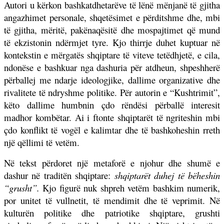
Autori u kërkon bashkatdhetarëve të lënë mënjanë të gjitha
angazhimet personale, shqetësimet e përditshme dhe, mbi
të gjitha, mëritë, pakënaqësitë dhe mospajtimet që mund
të ekzistonin ndërmjet tyre. Kjo thirrje duhet kuptuar në
kontekstin e mërgatës shqiptare të viteve tetëdhjetë, e cila,
ndonëse e bashkuar nga dashuria për atdheun, shpeshherë
përballej me ndarje ideologjike, dallime organizative dhe
rivalitete të ndryshme politike. Për autorin e “Kushtrimit”,
këto dallime humbnin çdo rëndësi përballë interesit
madhor kombëtar. Ai i ftonte shqiptarët të ngriteshin mbi
çdo konflikt të vogël e kalimtar dhe të bashkoheshin rreth
një qëllimi të vetëm.
Në tekst përdoret një metaforë e njohur dhe shumë e
dashur në traditën shqiptare:
shqiptarët duhej të bëheshin
“grusht”.
Kjo figurë nuk shpreh vetëm bashkim numerik,
por unitet të vullnetit, të mendimit dhe të veprimit. Në
kulturën politike dhe patriotike shqiptare, grushti