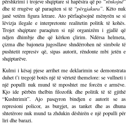
përshkrimi i trojeve shqiptare si hapësira që po
“rënkojnë
”
dhe të rrugëve që paraqiten si të “
përgjakura”
. Këto nuk
janë vetëm figura letrare. Ato përfaqësojnë mënyrën se si
lëvizja ilegale e interpretonte realitetin politik të kohës.
Trojet shqiptare paraqiten si një organizëm i gjallë që
ndjen dhimbje dhe që kërkon çlirim. Ndërsa helmeta,
çizma dhe bajoneta jugosllave shndërrohen në simbole të
pushtetit represiv që, sipas autorit, rëndonte mbi jetën e
shqiptarëve.
Kulmi i kësaj pjese arrihet me deklarimin se demonstrata
duhet t’i tregojë botës një të vërtetë themelore: se vullneti i
një populli nuk mund të mposhtet me forcën e armëve.
Kjo ide përbën thelbin filozofik dhe politik të të gjithë
“Kushtrimit”. Ajo pasqyron bindjen e autorit se as
represioni policor, as burgjet, as tanket dhe as dhuna
shtetërore nuk mund ta zhdukin dëshirën e një populli për
liri dhe barazi.