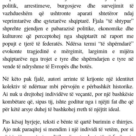
politik, arrestimeve, burgosjeve dhe survejimit të
vazhdueshëm që ushtronte aparati shtetëror ndaj
veprimtarëve dhe qytetarëve shqiptarë. Fjala “të shtypur”
shprehte gjendjen e pabarazisë politike, ekonomike dhe
kulturore që perceptohej nga shqiptarët në raport me
popujt e tjerë të federatës. Ndërsa termi “të shpërndarë”
evokonte tragjedinë e mërgimit, largimin e mijëra
shqiptarëve nga trojet e tyre dhe shpërndarjen e tyre në
vende të ndryshme të Evropës dhe botës.
Në këto pak fjalë, autori arrinte të krijonte një identitet
kolektiv të ndërtuar mbi përvojën e përbashkët historike.
Ai nuk u drejtohej individëve të veçantë, por një bashkësie
kombëtare që, sipas tij, ishte goditur nga i njëjti fat dhe që
për këtë arsye duhej të bashkohej rreth të njëjtit ideal.
Pas kësaj hyrjeje, teksti e bënte të qartë burimin e thirrjes.
Ajo nuk paraqitej si mendim i një individi të vetëm, por si