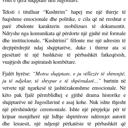
Teksti i titulluar “Kushtrim” hapej me një thirrje të
fuqishme emocionale dhe politike, e cila që në rreshtat e
parë zbulonte karakterin mobilizues të dokumentit.
Ndryshe nga komunikata që përdorte një gjuhë më formale
dhe institucionale, “Kushtrimi” fillonte me një adresim të
drejtpërdrejtë ndaj shqiptarëve, duke i thirrur ata si
pjesëtarë të një bashkësie të përbashkët fatkeqësish,
vuajtjesh dhe aspiratash kombëtare.
Fjalët hyrëse:
“Motra shqiptare, e ju vëllezër të shtrenjtë,
ju të ndjekur, të shtypur e të shpërndarë...”
bartnin në
vetvete një ngarkesë të jashtëzakonshme emocionale. Në
këto pak fjalë përmblidhej e gjithë drama historike e
shqiptarëve në Jugosllavinë e asaj kohe. Nuk ishte thjesht
një përshëndetje ceremoniale. Ishte një përpjekje për të
krijuar menjëherë një lidhje shpirtërore ndërmjet autorit
dhe lexuesit, një ndjenjë përkatësie të përbashkët që