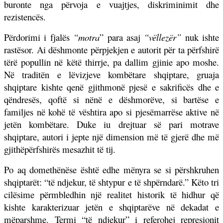
buronte nga përvoja e vuajtjes, diskriminimit dhe
rezistencës.
Përdorimi i fjalës
“motra
” para asaj
“vëllezër”
nuk ishte
rastësor. Ai dëshmonte përpjekjen e autorit për ta përfshirë
tërë popullin në këtë thirrje, pa dallim gjinie apo moshe.
Në traditën e lëvizjeve kombëtare shqiptare, gruaja
shqiptare kishte qenë gjithmonë pjesë e sakrificës dhe e
qëndresës, qoftë si nënë e dëshmorëve, si bartëse e
familjes në kohë të vështira apo si pjesëmarrëse aktive në
jetën kombëtare. Duke iu drejtuar së pari motrave
shqiptare, autori i jepte një dimension më të gjerë dhe më
gjithëpërfshirës mesazhit të tij.
Po aq domethënëse është edhe mënyra se si përshkruhen
shqiptarët: “të ndjekur, të shtypur e të shpërndarë.” Këto tri
cilësime përmbledhin një realitet historik të hidhur që
kishte karakterizuar jetën e shqiptarëve në dekadat e
mëparshme. Termi “të ndjekur” i referohej represionit