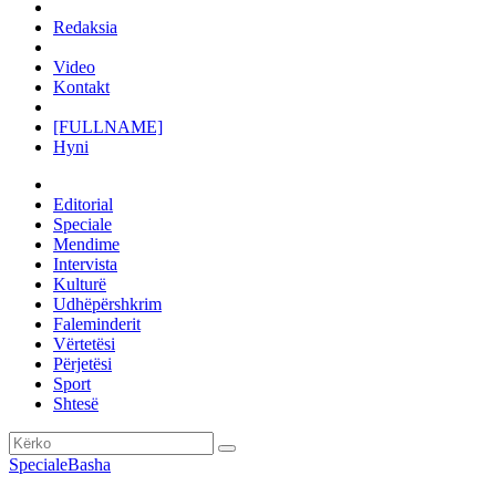
Redaksia
Video
Kontakt
[FULLNAME]
Hyni
Editorial
Speciale
Mendime
Intervista
Kulturë
Udhëpërshkrim
Faleminderit
Vërtetësi
Përjetësi
Sport
Shtesë
Speciale
Basha