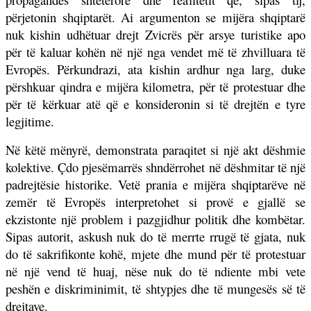
përjetonin shqiptarët. Ai argumenton se mijëra shqiptarë
nuk kishin udhëtuar drejt Zvicrës për arsye turistike apo
për të kaluar kohën në një nga vendet më të zhvilluara të
Evropës. Përkundrazi, ata kishin ardhur nga larg, duke
përshkuar qindra e mijëra kilometra, për të protestuar dhe
për të kërkuar atë që e konsideronin si të drejtën e tyre
legjitime.
Në këtë mënyrë, demonstrata paraqitet si një akt dëshmie
kolektive. Çdo pjesëmarrës shndërrohet në dëshmitar të një
padrejtësie historike. Vetë prania e mijëra shqiptarëve në
zemër të Evropës interpretohet si provë e gjallë se
ekzistonte një problem i pazgjidhur politik dhe kombëtar.
Sipas autorit, askush nuk do të merrte rrugë të gjata, nuk
do të sakrifikonte kohë, mjete dhe mund për të protestuar
në një vend të huaj, nëse nuk do të ndiente mbi vete
peshën e diskriminimit, të shtypjes dhe të mungesës së të
drejtave.