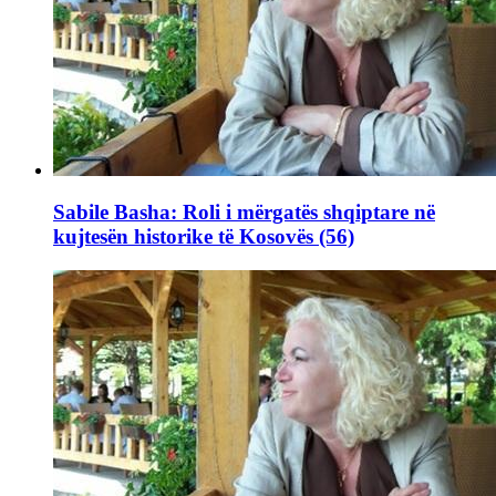
Sabile Basha: Roli i mërgatës shqiptare në
kujtesën historike të Kosovës (56)