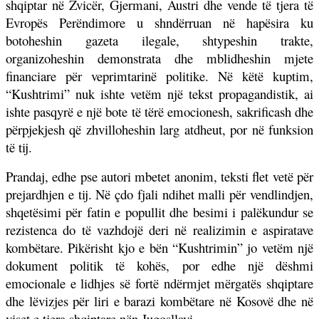
shqiptar në Zvicër, Gjermani, Austri dhe vende të tjera të
Evropës Perëndimore u shndërruan në hapësira ku
botoheshin gazeta ilegale, shtypeshin trakte,
organizoheshin demonstrata dhe mblidheshin mjete
financiare për veprimtarinë politike. Në këtë kuptim,
“Kushtrimi” nuk ishte vetëm një tekst propagandistik, ai
ishte pasqyrë e një bote të tërë emocionesh, sakrificash dhe
përpjekjesh që zhvilloheshin larg atdheut, por në funksion
të tij.
Prandaj, edhe pse autori mbetet anonim, teksti flet vetë për
prejardhjen e tij. Në çdo fjali ndihet malli për vendlindjen,
shqetësimi për fatin e popullit dhe besimi i palëkundur se
rezistenca do të vazhdojë deri në realizimin e aspiratave
kombëtare. Pikërisht kjo e bën “Kushtrimin” jo vetëm një
dokument politik të kohës, por edhe një dëshmi
emocionale e lidhjes së fortë ndërmjet mërgatës shqiptare
dhe lëvizjes për liri e barazi kombëtare në Kosovë dhe në
viset e tjera shqiptare nën Jugosllavi.