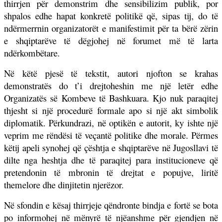
thirrjen për demonstrim dhe sensibilizim publik, por
shpalos edhe hapat konkretë politikë që, sipas tij, do të
ndërmerrnin organizatorët e manifestimit për ta bërë zërin
e shqiptarëve të dëgjohej në forumet më të larta
ndërkombëtare.
Në këtë pjesë të tekstit, autori njofton se krahas
demonstratës do t’i drejtoheshin me një letër edhe
Organizatës së Kombeve të Bashkuara. Kjo nuk paraqitej
thjesht si një procedurë formale apo si një akt simbolik
diplomatik. Përkundrazi, në optikën e autorit, ky ishte një
veprim me rëndësi të veçantë politike dhe morale. Përmes
këtij apeli synohej që çështja e shqiptarëve në Jugosllavi të
dilte nga heshtja dhe të paraqitej para institucioneve që
pretendonin të mbronin të drejtat e popujve, liritë
themelore dhe dinjitetin njerëzor.
Në sfondin e kësaj thirrjeje qëndronte
bindja e fortë se bota
po informohej në mënyrë të njëanshme për gjendjen në