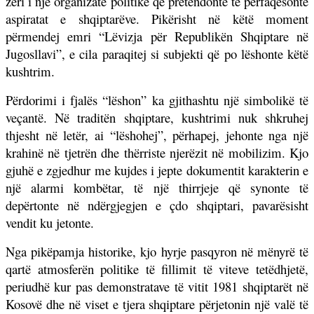
zëri i një organizate politike që pretendonte të përfaqësonte
aspiratat e shqiptarëve. Pikërisht në këtë moment
përmendej emri “Lëvizja për Republikën Shqiptare në
Jugosllavi”, e cila paraqitej si subjekti që po lëshonte këtë
kushtrim.
Përdorimi i fjalës “lëshon” ka gjithashtu një simbolikë të
veçantë. Në traditën shqiptare, kushtrimi nuk shkruhej
thjesht në letër, ai “lëshohej”, përhapej, jehonte nga një
krahinë në tjetrën dhe thërriste njerëzit në mobilizim. Kjo
gjuhë e zgjedhur me kujdes i jepte dokumentit karakterin e
një alarmi kombëtar, të një thirrjeje që synonte të
depërtonte në ndërgjegjen e çdo shqiptari, pavarësisht
vendit ku jetonte.
Nga pikëpamja historike, kjo hyrje pasqyron në mënyrë të
qartë atmosferën politike të fillimit të viteve tetëdhjetë,
periudhë kur pas demonstratave të vitit 1981 shqiptarët në
Kosovë dhe në viset e tjera shqiptare përjetonin një valë të