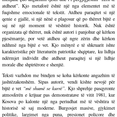
atdheut”. Kjo metaforë është një nga elementet më të
fuqishme emocionale të tekstit. Atdheu paraqitet si një
qenie e gjallë, si një nënë e plagosur që po thërret bijtë e
saj në një moment të vështirë historik. Nuk është
organizata që thërret, nuk është autori i panjohur që kërkon
pjesëmarrje, por vetë atdheu që ngre zërin dhe kërkon
ndihmë nga bijtë e vet. Kjo mënyrë e të shkruarit ishte
karakteristike për literaturën patriotike shqiptare, ku lidhja
ndërmjet individit dhe atdheut paraqitej si një lidhje
morale dhe shpirtërore e shenjtë.
Teksti vazhdon me bindjen se koha kërkonte angazhim të
jashtëzakonshëm. Sipas autorit, vendi kishte nevojë për
bijtë e vet
“më shumë se kurrë”.
Kjo shprehje pasqyronte
atmosferën e krijuar pas demonstratave të vitit 1981, kur
Kosova po kalonte një nga periudhat më të vështira të
historisë së saj moderne. Burgosjet masive, gjykimet
politike, largimet nga puna, presionet policore dhe