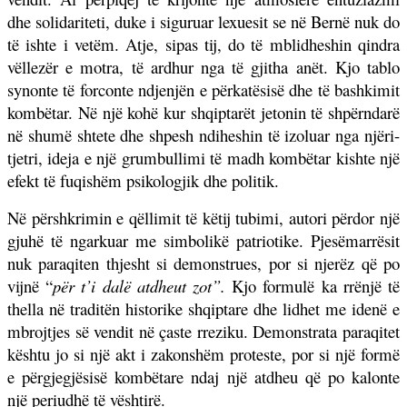
dhe solidariteti, duke i siguruar lexuesit se në Bernë nuk do
të ishte i vetëm. Atje, sipas tij, do të mblidheshin qindra
vëllezër e motra, të ardhur nga të gjitha anët. Kjo tablo
synonte të forconte ndjenjën e përkatësisë dhe të bashkimit
kombëtar. Në një kohë kur shqiptarët jetonin të shpërndarë
në shumë shtete dhe shpesh ndiheshin të izoluar nga njëri-
tjetri, ideja e një grumbullimi të madh kombëtar kishte një
efekt të fuqishëm psikologjik dhe politik.
Në përshkrimin e qëllimit të këtij tubimi, autori përdor një
gjuhë të ngarkuar me simbolikë patriotike. Pjesëmarrësit
nuk paraqiten thjesht si demonstrues, por si njerëz që po
vijnë “
për t’i dalë atdheut zot”.
Kjo formulë ka rrënjë të
thella në traditën historike shqiptare dhe lidhet me idenë e
mbrojtjes së vendit në çaste rreziku. Demonstrata paraqitet
kështu jo si një akt i zakonshëm proteste, por si një formë
e përgjegjësisë kombëtare ndaj një atdheu që po kalonte
një periudhë të vështirë.