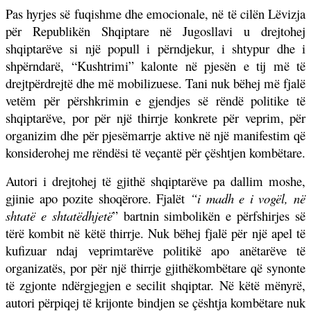
Pas hyrjes së fuqishme dhe emocionale, në të cilën Lëvizja
për Republikën Shqiptare në Jugosllavi u drejtohej
shqiptarëve si një popull i përndjekur, i shtypur dhe i
shpërndarë, “Kushtrimi” kalonte në pjesën e tij më të
drejtpërdrejtë dhe më mobilizuese. Tani nuk bëhej më fjalë
vetëm për përshkrimin e gjendjes së rëndë politike të
shqiptarëve, por për një thirrje konkrete për veprim, për
organizim dhe për pjesëmarrje aktive në një manifestim që
konsiderohej me rëndësi të veçantë për çështjen kombëtare.
Autori i drejtohej të gjithë shqiptarëve pa dallim moshe,
gjinie apo pozite shoqërore. Fjalët
“i madh e i vogël, në
shtatë e shtatëdhjetë
” bartnin simbolikën e përfshirjes së
tërë kombit në këtë thirrje. Nuk bëhej fjalë për një apel të
kufizuar ndaj veprimtarëve politikë apo anëtarëve të
organizatës, por për një thirrje gjithëkombëtare që synonte
të zgjonte ndërgjegjen e secilit shqiptar. Në këtë mënyrë,
autori përpiqej të krijonte bindjen se çështja kombëtare nuk