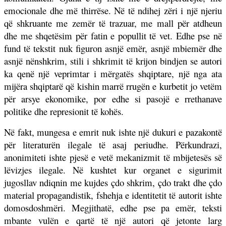
emocionale dhe më thirrëse. Në të ndihej zëri i një njeriu
që shkruante me zemër të trazuar, me mall për atdheun
dhe me shqetësim për fatin e popullit të vet. Edhe pse në
fund të tekstit nuk figuron asnjë emër, asnjë mbiemër dhe
asnjë nënshkrim, stili i shkrimit të krijon bindjen se autori
ka qenë një veprimtar i mërgatës shqiptare, një nga ata
mijëra shqiptarë që kishin marrë rrugën e kurbetit jo vetëm
për arsye ekonomike, por edhe si pasojë e rrethanave
politike dhe represionit të kohës.
Në fakt, mungesa e emrit nuk ishte një dukuri e pazakontë
për literaturën ilegale të asaj periudhe. Përkundrazi,
anonimiteti ishte pjesë e vetë mekanizmit të mbijetesës së
lëvizjes ilegale. Në kushtet kur organet e sigurimit
jugosllav ndiqnin me kujdes çdo shkrim, çdo trakt dhe çdo
material propagandistik, fshehja e identitetit të autorit ishte
domosdoshmëri. Megjithatë, edhe pse pa emër, teksti
mbante vulën e qartë të një autori që jetonte larg