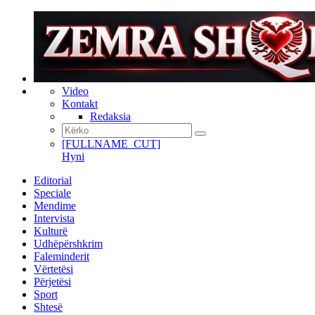
Video
Kontakt
Redaksia
[FULLNAME_CUT]
Hyni
Editorial
Speciale
Mendime
Intervista
Kulturë
Udhëpërshkrim
Faleminderit
Vërtetësi
Përjetësi
Sport
Shtesë