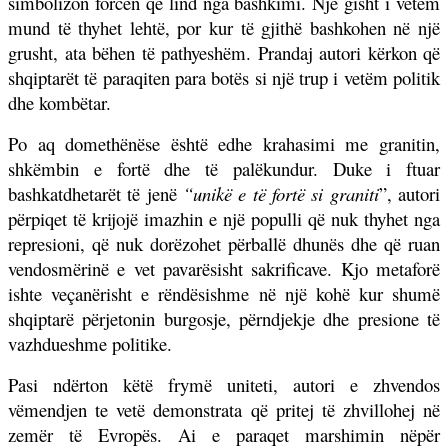
simbolizon forcën që lind nga bashkimi. Një gisht i vetëm
mund të thyhet lehtë, por kur të gjithë bashkohen në një
grusht, ata bëhen të pathyeshëm. Prandaj autori kërkon që
shqiptarët të paraqiten para botës si një trup i vetëm politik
dhe kombëtar.
Po aq domethënëse është edhe krahasimi me granitin,
shkëmbin e fortë dhe të palëkundur. Duke i ftuar
bashkatdhetarët të jenë
“unikë e të fortë si graniti
”, autori
përpiqet të krijojë imazhin e një populli që nuk thyhet nga
represioni, që nuk dorëzohet përballë dhunës dhe që ruan
vendosmërinë e vet pavarësisht sakrificave. Kjo metaforë
ishte veçanërisht e rëndësishme në një kohë kur shumë
shqiptarë përjetonin burgosje, përndjekje dhe presione të
vazhdueshme politike.
Pasi ndërton këtë frymë uniteti, autori e zhvendos
vëmendjen te vetë demonstrata që pritej të zhvillohej në
zemër të Evropës. Ai e paraqet marshimin nëpër