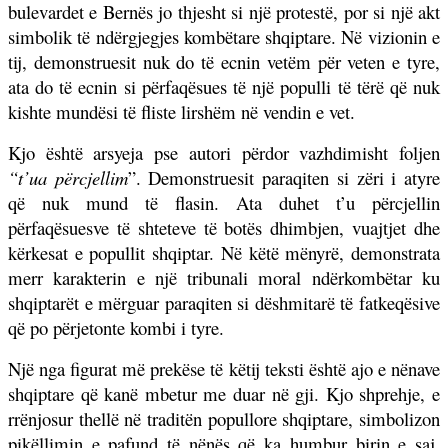
bulevardet e Bernës jo thjesht si një protestë, por si një akt
simbolik të ndërgjegjes kombëtare shqiptare. Në vizionin e
tij, demonstruesit nuk do të ecnin vetëm për veten e tyre,
ata do të ecnin si përfaqësues të një populli të tërë që nuk
kishte mundësi të fliste lirshëm në vendin e vet.
Kjo është arsyeja pse autori përdor vazhdimisht foljen
“t’ua përcjellim
”. Demonstruesit paraqiten si zëri i atyre
që nuk mund të flasin. Ata duhet t’u përcjellin
përfaqësuesve të shteteve të botës dhimbjen, vuajtjet dhe
kërkesat e popullit shqiptar. Në këtë mënyrë, demonstrata
merr karakterin e një tribunali moral ndërkombëtar ku
shqiptarët e mërguar paraqiten si dëshmitarë të fatkeqësive
që po përjetonte kombi i tyre.
Një nga figurat më prekëse të këtij teksti është ajo e nënave
shqiptare që kanë mbetur me duar në gji. Kjo shprehje, e
rrënjosur thellë në traditën popullore shqiptare, simbolizon
pikëllimin e pafund të nënës që ka humbur birin e saj.